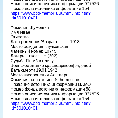
Номер описи источника информации 977526
Номер дела источника информации 154
https://www.obd-memorial.ru/html/info.htm?
id=301010401
Фамилия Шумошин
Имя Иван
Отчество
Дата рождения/Возраст __.__.1918
Место рождения Глучковская
Лагерный номер 10745
Лагерь шталаг II H (302)
Судьба Погиб в плену
Воинское звание красноармеец|рядовой
Дата смерти 19.01.1942
Место захоронения Альтварп
Фамилия на латинице Schumoschin
Название источника информации ЦАМО
Номер фонда источника информации 58
Номер описи источника информации 977526
Номер дела источника информации 154
https://www.obd-memorial.ru/html/info.htm?
id=301010401