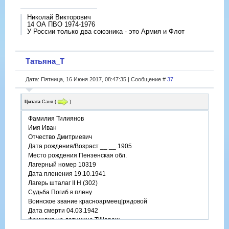
Николай Викторович
14 ОА ПВО 1974-1976
У России только два союзника - это Армия и Флот
Татьяна_Т
Дата: Пятница, 16 Июня 2017, 08:47:35 | Сообщение #
37
Цитата
Саня
(
)
Фамилия Тилиянов
Имя Иван
Отчество Дмитриевич
Дата рождения/Возраст __.__.1905
Место рождения Пензенская обл.
Лагерный номер 10319
Дата пленения 19.10.1941
Лагерь шталаг II H (302)
Судьба Погиб в плену
Воинское звание красноармеец|рядовой
Дата смерти 04.03.1942
Фамилия на латинице Tilijanow