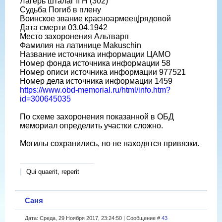
Лагерь шталаг II H (302)
Судьба Погиб в плену
Воинское звание красноармеец|рядовой
Дата смерти 03.04.1942
Место захоронения Альтварп
Фамилия на латинице Makuschin
Название источника информации ЦАМО
Номер фонда источника информации 58
Номер описи источника информации 977521
Номер дела источника информации 1459
https://www.obd-memorial.ru/html/info.htm?
id=300645035
По схеме захоронения показанной в ОБД
мемориал определить участки сложно.
Могилы сохранились, но не находятся привязки.
Qui quaerit, reperit
Саня
Дата: Среда, 29 Ноября 2017, 23:24:50 | Сообщение #
43