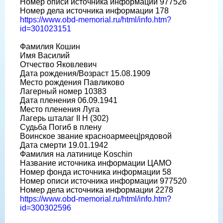
Номер описи источника информации 977526
Номер дела источника информации 178
https://www.obd-memorial.ru/html/info.htm?
id=301023151
Фамилия Кошин
Имя Василий
Отчество Яковлевич
Дата рождения/Возраст 15.08.1909
Место рождения Павликово
Лагерный номер 10383
Дата пленения 06.09.1941
Место пленения Луга
Лагерь шталаг II H (302)
Судьба Погиб в плену
Воинское звание красноармеец|рядовой
Дата смерти 19.01.1942
Фамилия на латинице Koschin
Название источника информации ЦАМО
Номер фонда источника информации 58
Номер описи источника информации 977520
Номер дела источника информации 2278
https://www.obd-memorial.ru/html/info.htm?
id=300302596