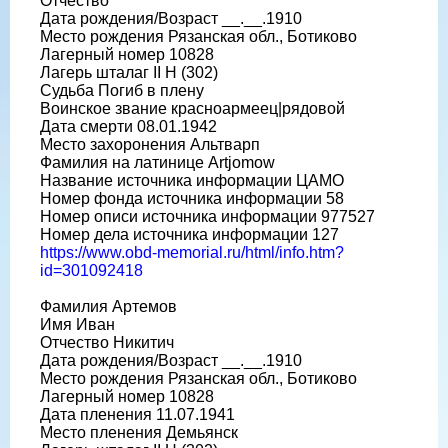
Отчество
Дата рождения/Возраст __.__.1910
Место рождения Рязанская обл., Ботиково
Лагерный номер 10828
Лагерь шталаг II H (302)
Судьба Погиб в плену
Воинское звание красноармеец|рядовой
Дата смерти 08.01.1942
Место захоронения Альтварп
Фамилия на латинице Artjomow
Название источника информации ЦАМО
Номер фонда источника информации 58
Номер описи источника информации 977527
Номер дела источника информации 127
https://www.obd-memorial.ru/html/info.htm?
id=301092418
Фамилия Артемов
Имя Иван
Отчество Никитич
Дата рождения/Возраст __.__.1910
Место рождения Рязанская обл., Ботиково
Лагерный номер 10828
Дата пленения 11.07.1941
Место пленения Демьянск