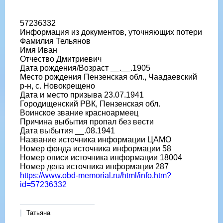
Название источника информации ЦАМО
Номер фонда источника информации 58
Номер описи источника информации 977520
57236332
Номер дела источника информации 2814
Информация из документов, уточняющих потери
https://www.obd-memorial.ru/html/info.htm?
Фамилия Тельянов
id=300443373&page=2
Имя Иван
Отчество Дмитриевич
Дата рождения/Возраст __.__.1905
Место рождения Пензенская обл., Чаадаевский
р-н, с. Новокрещено
Дата и место призыва 23.07.1941
Городищенский РВК, Пензенская обл.
Воинское звание красноармеец
Причина выбытия пропал без вести
Дата выбытия __.08.1941
Название источника информации ЦАМО
Номер фонда источника информации 58
Номер описи источника информации 18004
Номер дела источника информации 287
https://www.obd-memorial.ru/html/info.htm?
id=57236332
Татьяна