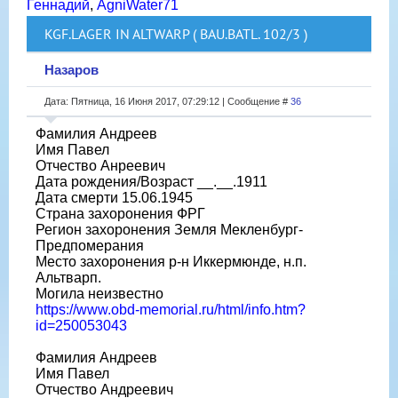
Геннадий
,
AgniWater71
KGF.LAGER IN ALTWARP ( BAU.BATL. 102/3 )
Назаров
Дата: Пятница, 16 Июня 2017, 07:29:12 | Сообщение #
36
Фамилия Андреев
Имя Павел
Отчество Анреевич
Дата рождения/Возраст __.__.1911
Дата смерти 15.06.1945
Страна захоронения ФРГ
Регион захоронения Земля Мекленбург-
Предпомерания
Место захоронения р-н Иккермюнде, н.п.
Альтварп.
Могила неизвестно
https://www.obd-memorial.ru/html/info.htm?
id=250053043
Фамилия Андреев
Имя Павел
Отчество Андреевич