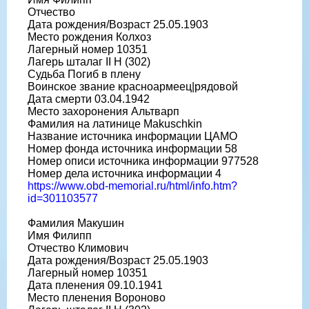
Отчество
Дата рождения/Возраст 25.05.1903
Место рождения Колхоз
Лагерный номер 10351
Лагерь шталаг II H (302)
Судьба Погиб в плену
Воинское звание красноармеец|рядовой
Дата смерти 03.04.1942
Место захоронения Альтварп
Фамилия на латинице Makuschkin
Название источника информации ЦАМО
Номер фонда источника информации 58
Номер описи источника информации 977528
Номер дела источника информации 4
https://www.obd-memorial.ru/html/info.htm?
id=301103577
Фамилия Макушин
Имя Филипп
Отчество Климович
Дата рождения/Возраст 25.05.1903
Лагерный номер 10351
Дата пленения 09.10.1941
Место пленения Вороново