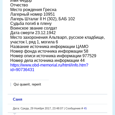
Имя Федор
Отчество
Место рождения Гресна
Лагерный номер 10951
Лагерь Шталаг II H (302), БАБ 102
Судьба погиб в плену
Воинское звание солдат
Дата смерти 23.12.1942
Место захоронения Альтварп, русское кладбище,
участок I, ряд 1, могила 6
Название источника информации ЦАМО
Номер фонда источника информации 58
Номер описи источника информации 977529
Номер дела источника информации 44
https://www.obd-memorial.ru/html/info.htm?
id=90736431
Qui quaerit, reperit
Саня
Дата: Среда, 29 Ноября 2017, 23:48:07 | Сообщение #
45