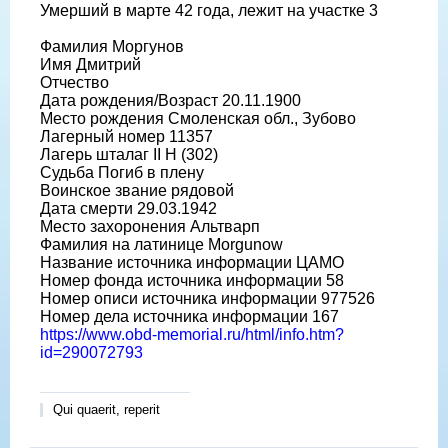
Умерший в марте 42 года, лежит на участке 3
Фамилия Моргунов
Имя Дмитрий
Отчество
Дата рождения/Возраст 20.11.1900
Место рождения Смоленская обл., Зубово
Лагерный номер 11357
Лагерь шталаг II H (302)
Судьба Погиб в плену
Воинское звание рядовой
Дата смерти 29.03.1942
Место захоронения Альтварп
Фамилия на латинице Morgunow
Название источника информации ЦАМО
Номер фонда источника информации 58
Номер описи источника информации 977526
Номер дела источника информации 167
https://www.obd-memorial.ru/html/info.htm?
id=290072793
Qui quaerit, reperit