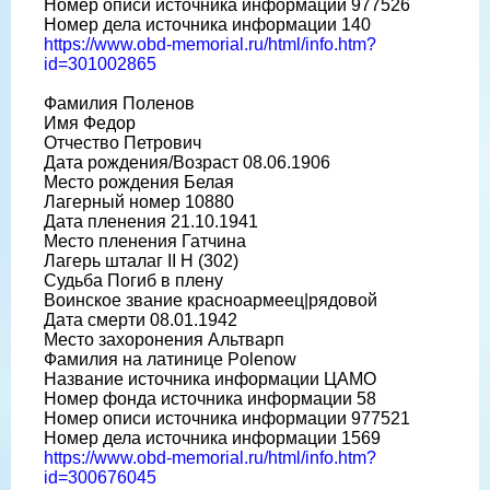
Номер описи источника информации 977526
Номер дела источника информации 140
https://www.obd-memorial.ru/html/info.htm?
id=301002865
Фамилия Поленов
Имя Федор
Отчество Петрович
Дата рождения/Возраст 08.06.1906
Место рождения Белая
Лагерный номер 10880
Дата пленения 21.10.1941
Место пленения Гатчина
Лагерь шталаг II H (302)
Судьба Погиб в плену
Воинское звание красноармеец|рядовой
Дата смерти 08.01.1942
Место захоронения Альтварп
Фамилия на латинице Polenow
Название источника информации ЦАМО
Номер фонда источника информации 58
Номер описи источника информации 977521
Номер дела источника информации 1569
https://www.obd-memorial.ru/html/info.htm?
id=300676045