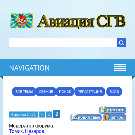
NAVIGATION
ВСЕ ТЕМЫ
СВЕЖИЕ
ПОИСК
РЕГИСТРАЦИЯ
ВХОД
2
Страница
2
из
2
«
1
Модератор форума:
Томик
,
Назаров
,