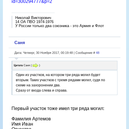
id=300294777&p=2
Николай Викторович
14 ОА ПВО 1974-1976
У России только два союзника - это Армия и Флот
Саня
Дата: Четверг, 30 Ноября 2017, 00:19:48 | Сообщение #
48
Цитата
Саня
(
)
Один из участков, на котором три ряда могил будет
вторым. Таких участков с тремя рядами могил, судя по
схеме на захоронении два.
Сразу от входа слева и справа.
Первый участок тоже имел три ряда могил:
Фамилия Артемов
Имя Иван