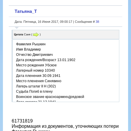
Татьяна_Т
Дата: Пятница, 16 Июня 2017, 09:00:17 | Сообщение #
38
Цитата
Саня
(
)
Фамилия Рышкин
Имя Владимир
Отчество Дмитриевич
Дата рождения/Возраст 13.01.1902
Место рождения Убское
Лагерный номер 10340
Дата пленения 30.09.1941
Место пленения Синявино
Лагерь шталаг II H (302)
Судьба Погиб в плену
Воинское звание красноармеец|рядовой
Дата смерти 21.12.1941
Фамилия на латинице Ryschkin
Название источника информации ЦАМО
Номер фонда источника информации 58
61731819
Номер описи источника информации 977520
Информация из документов, уточняющих потери
Номер дела источника информации 2473