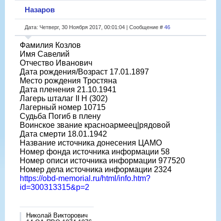
Назаров
Дата: Четверг, 30 Ноября 2017, 00:01:04 | Сообщение #
46
Фамилия Козлов
Имя Савелий
Отчество Иванович
Дата рождения/Возраст 17.01.1897
Место рождения Тростяна
Дата пленения 21.10.1941
Лагерь шталаг II H (302)
Лагерный номер 10715
Судьба Погиб в плену
Воинское звание красноармеец|рядовой
Дата смерти 18.01.1942
Название источника донесения ЦАМО
Номер фонда источника информации 58
Номер описи источника информации 977520
Номер дела источника информации 2324
https://obd-memorial.ru/html/info.htm?
id=300313315&p=2
Николай Викторович