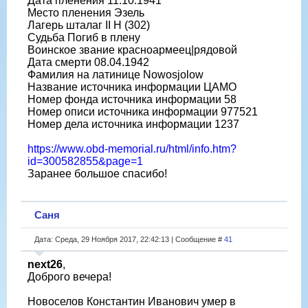
Дата пленения 11.10.1941
Место пленения Эзель
Лагерь шталаг II H (302)
Судьба Погиб в плену
Воинское звание красноармеец|рядовой
Дата смерти 08.04.1942
Фамилия на латинице Nowosjolow
Название источника информации ЦАМО
Номер фонда источника информации 58
Номер описи источника информации 977521
Номер дела источника информации 1237
https://www.obd-memorial.ru/html/info.htm?
id=300582855&page=1
Заранее большое спасибо!
Саня
Дата: Среда, 29 Ноября 2017, 22:42:13 | Сообщение #
41
next26
,
Доброго вечера!
Новоселов Константин Иванович умер в