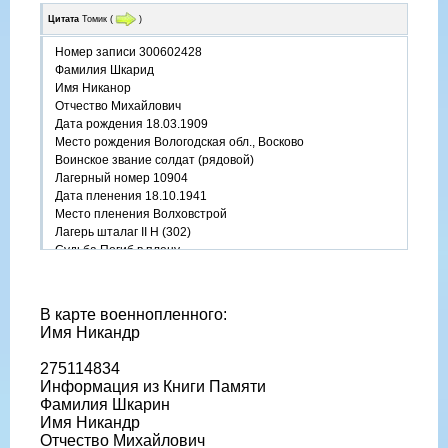
Цитата
Томик
(
)
Номер записи 300602428
Фамилия Шкарид
Имя Никанор
Отчество Михайлович
Дата рождения 18.03.1909
Место рождения Вологодская обл., Восково
Воинское звание солдат (рядовой)
Лагерный номер 10904
Дата пленения 18.10.1941
Место пленения Волховстрой
Лагерь шталаг II H (302)
Судьба Погиб в плену
Дата смерти 14.01.1942
Место захоронения Альтварп
Название источника информации ЦАМО
В карте военнопленного:
Номер фонда источника информации 58
Имя Никандр
Номер описи источника информации 977521
Номер дела источника информации 1307
275114834
Информация из Книги Памяти
Фамилия Шкарин
Имя Никандр
Отчество Михайлович