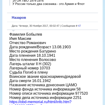
14 ОА ПВО 1974-1976
У России только два союзника - это Армия и Флот
Назаров
Дата: Четверг, 30 Ноября 2017, 00:02:47 | Сообщение #
47
Фамилия Бобылев
Имя Максим
Отчество Романович
Дата рождения/Возраст 13.08.1903
Место рождения Батурино
Дата пленения 18.10.1941
Место пленения Волосово
Лагерь шталаг II H (302)
Лагерный номер 10703
Судьба Погиб в плену
Воинское звание красноармеец|рядовой
Дата смерти 16.01.1942
Название источника донесения ЦАМО
Номер фонда источника информации 58
Номер описи источника информации 977520
Номер дела источника информации 2251
https://obd-memorial.ru/html/info.htm?