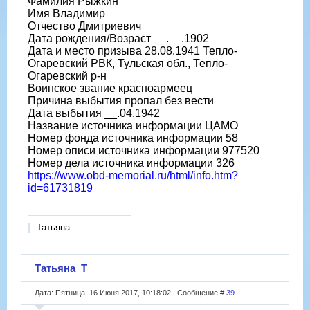
Фамилия Рыжкин
https://www.obd-memorial.ru/html/info.htm?
Имя Владимир
id=300352904&page=2
Отчество Дмитриевич
Дата рождения/Возраст __.__.1902
Дата и место призыва 28.08.1941 Тепло-
Огаревский РВК, Тульская обл., Тепло-
Огаревский р-н
Воинское звание красноармеец
Причина выбытия пропал без вести
Дата выбытия __.04.1942
Название источника информации ЦАМО
Номер фонда источника информации 58
Номер описи источника информации 977520
Номер дела источника информации 326
https://www.obd-memorial.ru/html/info.htm?
id=61731819
Татьяна
Татьяна_Т
Дата: Пятница, 16 Июня 2017, 10:18:02 | Сообщение #
39