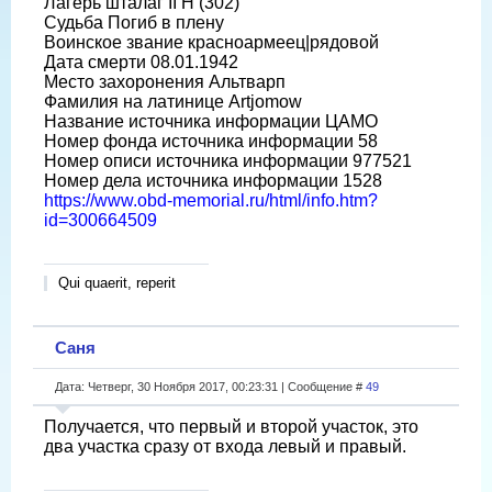
Лагерь шталаг II H (302)
Судьба Погиб в плену
Воинское звание красноармеец|рядовой
Дата смерти 08.01.1942
Место захоронения Альтварп
Фамилия на латинице Artjomow
Название источника информации ЦАМО
Номер фонда источника информации 58
Номер описи источника информации 977521
Номер дела источника информации 1528
https://www.obd-memorial.ru/html/info.htm?
id=300664509
Qui quaerit, reperit
Саня
Дата: Четверг, 30 Ноября 2017, 00:23:31 | Сообщение #
49
Получается, что первый и второй участок, это
два участка сразу от входа левый и правый.