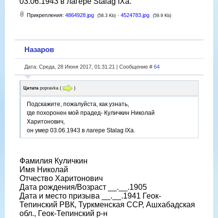
03.06.1943 в лагере Stalag IXa.
Прикрепления:
4864928.jpg
·
4524783.jpg
(58.3 Kb)
(59.9 Kb)
Назаров
Дата: Среда, 28 Июня 2017, 01:31:21 | Сообщение #
64
Цитата
popravka
(
)
Подскажите, пожалуйста, как узнать,
где похоронен мой прадед- Куличкин Николай
Харитонович,
он умер 03.06.1943 в лагере Stalag IXa.
Фамилия Куличкин
Имя Николай
Отчество Харитонович
Дата рождения/Возраст __.__.1905
Дата и место призыва __.__.1941 Геок-
Тепинский РВК, Туркменская ССР, Ашхабадская
обл., Геок-Тепинский р-н