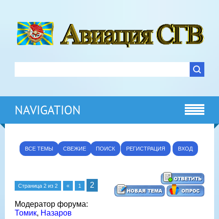
NAVIGATION
ВСЕ ТЕМЫ
СВЕЖИЕ
ПОИСК
РЕГИСТРАЦИЯ
ВХОД
2
Страница
2
из
2
«
1
Модератор форума:
Томик
,
Назаров