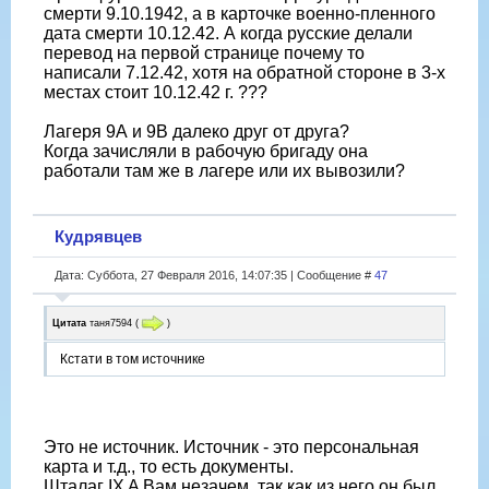
смерти 9.10.1942, а в карточке военно-пленного
дата смерти 10.12.42. А когда русские делали
перевод на первой странице почему то
написали 7.12.42, хотя на обратной стороне в 3-х
местах стоит 10.12.42 г. ???
Лагеря 9А и 9В далеко друг от друга?
Когда зачисляли в рабочую бригаду она
работали там же в лагере или их вывозили?
Кудрявцев
Дата: Суббота, 27 Февраля 2016, 14:07:35 | Сообщение #
47
Цитата
таня7594
(
)
Кстати в том источнике
Это не источник. Источник - это персональная
карта и т.д., то есть документы.
Шталаг IX A Вам незачем, так как из него он был