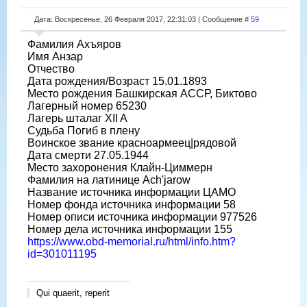
Дата: Воскресенье, 26 Февраля 2017, 22:31:03 | Сообщение #
59
Фамилия Ахъяров
Имя Анзар
Отчество
Дата рождения/Возраст 15.01.1893
Место рождения Башкирская АССР, Биктово
Лагерный номер 65230
Лагерь шталаг XII A
Судьба Погиб в плену
Воинское звание красноармеец|рядовой
Дата смерти 27.05.1944
Место захоронения Клайн-Циммерн
Фамилия на латинице Ach'jarow
Название источника информации ЦАМО
Номер фонда источника информации 58
Номер описи источника информации 977526
Номер дела источника информации 155
https://www.obd-memorial.ru/html/info.htm?
id=301011195
Qui quaerit, reperit