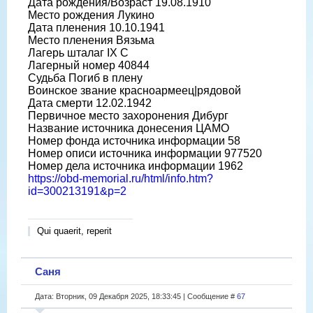
Дата рождения/Возраст 19.08.1910
Место рождения Лукино
Дата пленения 10.10.1941
Место пленения Вязьма
Лагерь шталаг IX C
Лагерный номер 40844
Судьба Погиб в плену
Воинское звание красноармеец|рядовой
Дата смерти 12.02.1942
Первичное место захоронения Дибург
Название источника донесения ЦАМО
Номер фонда источника информации 58
Номер описи источника информации 977520
Номер дела источника информации 1962
https://obd-memorial.ru/html/info.htm?
id=300213191&p=2
Qui quaerit, reperit
Саня
Дата: Вторник, 09 Декабря 2025, 18:33:45 | Сообщение #
67