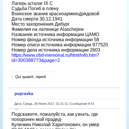
Лагерь шталаг IX C
Судьба Погиб в плену
Воинское звание красноармеец|рядовой
Дата смерти 30.12.1941
Место захоронения Дибург
Фамилия на латинице Alaschejew
Название источника информации ЦАМО
Номер фонда источника информации 58
Номер описи источника информации 977520
Номер дела источника информации 2603
https://www.obd-memorial.ru/html/info.htm?
id=300388773&page=2
Qui quaerit, reperit
popravka
Дата: Среда, 28 Июня 2017, 01:31:11 | Сообщение #
63
Подскажите, пожалуйста, как узнать, где
похоронен мой прадед-
Куличкин Николай Харитонович, он умер