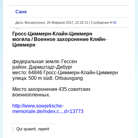
Саня
Дата: Воскресенье, 26 Февраля 2017, 22:32:13 | Сообщение #
60
Гросс-Циммерн-Клайн-Циммерн
моги́ла / Военное захоронение Кляйн-
Циммерн
федеральная земля: Гессен
район: Дармштадт-Дибург
место: 64846 Гросс-Циммерн-Клайн-Циммерн
улица: 500 m südl. Ortsausgang
Место захоронения 435 советских
военнопленных.
http://www.sowjetische-
memoriale.de/index.c....d=13773
Qui quaerit, reperit