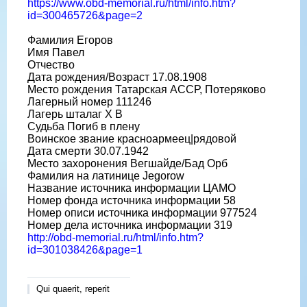
https://www.obd-memorial.ru/html/info.htm?
id=300465726&page=2
Фамилия Егоров
Имя Павел
Отчество
Дата рождения/Возраст 17.08.1908
Место рождения Татарская АССР, Потеряково
Лагерный номер 111246
Лагерь шталаг X B
Судьба Погиб в плену
Воинское звание красноармеец|рядовой
Дата смерти 30.07.1942
Место захоронения Вегшайде/Бад Орб
Фамилия на латинице Jegorow
Название источника информации ЦАМО
Номер фонда источника информации 58
Номер описи источника информации 977524
Номер дела источника информации 319
http://obd-memorial.ru/html/info.htm?
id=301038426&page=1
Qui quaerit, reperit