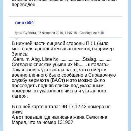
переведен.
таня7594
Дата: Суббота, 27 Февраля 2016, 14:07:45 | Сообщение #
48
В нижней части лицевой стороны ПК 1 было
место для дополнительных пометок, например:
Запись:
„Gem. m. Abg. Liste № ....................Stalag.............
Согласно спискам убывших №....... шталага»
Такая запись указывала на то, что о смерти
военнопленного было сообщено в Справочную
службу вермахта (ВАСт) и это можно было
проследить подняв списки под указанным
номером, от указанного числа и указанного
лагеря.
В нашей карте шталаг 9В 17.12.42 номера не
вижу.
А вот повыше где написана жена Селюгина
Мария, что за номер 13190?