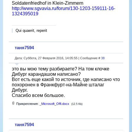
Soldatenfriedhof in Klein-Zimmern
http://www.sgvavia.ru/forum/130-1203-159111-16-
1324395019
Qui quaerit, reperit
таня7594
Дата: Суббота, 27 Февраля 2016, 14:05:55 | Сообщение #
38
это вы мою тему разбираете? На том клочке
Дибург карандашом написано?
Вот есть еще какой то источник, где написано что
похоронен в Франкфурт-на-Майне шталаг
Дибург.
Спасибо всем большое.
Прикрепления:
_Microsoft_Offi.docx
(12.5 Kb)
таня7594