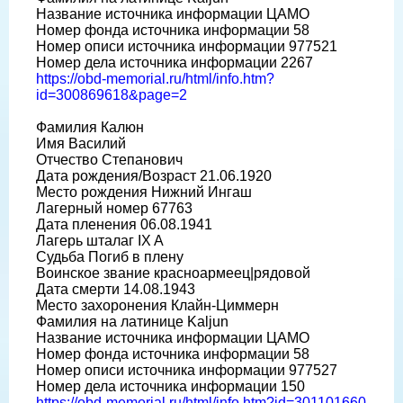
Название источника информации ЦАМО
Номер фонда источника информации 58
Номер описи источника информации 977521
Номер дела источника информации 2267
https://obd-memorial.ru/html/info.htm?
id=300869618&page=2
Фамилия Калюн
Имя Василий
Отчество Степанович
Дата рождения/Возраст 21.06.1920
Место рождения Нижний Ингаш
Лагерный номер 67763
Дата пленения 06.08.1941
Лагерь шталаг IX A
Судьба Погиб в плену
Воинское звание красноармеец|рядовой
Дата смерти 14.08.1943
Место захоронения Клайн-Циммерн
Фамилия на латинице Kaljun
Название источника информации ЦАМО
Номер фонда источника информации 58
Номер описи источника информации 977527
Номер дела источника информации 150
https://obd-memorial.ru/html/info.htm?id=301101660