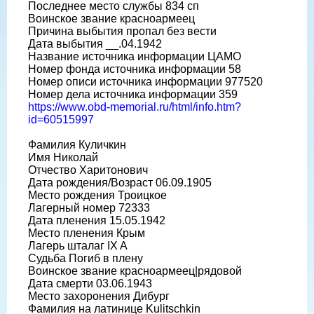
Последнее место службы 834 сп
Воинское звание красноармеец
Причина выбытия пропал без вести
Дата выбытия __.04.1942
Название источника информации ЦАМО
Номер фонда источника информации 58
Номер описи источника информации 977520
Номер дела источника информации 359
https://www.obd-memorial.ru/html/info.htm?
id=60515997
Фамилия Куличкин
Имя Николай
Отчество Харитонович
Дата рождения/Возраст 06.09.1905
Место рождения Троицкое
Лагерный номер 72333
Дата пленения 15.05.1942
Место пленения Крым
Лагерь шталаг IX A
Судьба Погиб в плену
Воинское звание красноармеец|рядовой
Дата смерти 03.06.1943
Место захоронения Дибург
Фамилия на латинице Kulitschkin