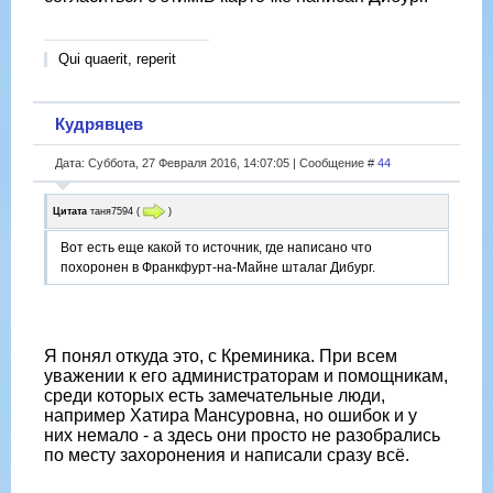
Qui quaerit, reperit
Кудрявцев
Дата: Суббота, 27 Февраля 2016, 14:07:05 | Сообщение #
44
Цитата
таня7594
(
)
Вот есть еще какой то источник, где написано что
похоронен в Франкфурт-на-Майне шталаг Дибург.
Я понял откуда это, с Креминика. При всем
уважении к его администраторам и помощникам,
среди которых есть замечательные люди,
например Хатира Мансуровна, но ошибок и у
них немало - а здесь они просто не разобрались
по месту захоронения и написали сразу всё.