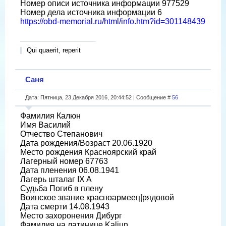
Номер описи источника информации 977529
Номер дела источника информации 6
https://obd-memorial.ru/html/info.htm?id=301148439
Qui quaerit, reperit
Саня
Дата: Пятница, 23 Декабря 2016, 20:44:52 | Сообщение #
56
Фамилия Калюн
Имя Василий
Отчество Степанович
Дата рождения/Возраст 20.06.1920
Место рождения Красноярский край
Лагерный номер 67763
Дата пленения 06.08.1941
Лагерь шталаг IX A
Судьба Погиб в плену
Воинское звание красноармеец|рядовой
Дата смерти 14.08.1943
Место захоронения Дибург
Фамилия на латинице Kaljun