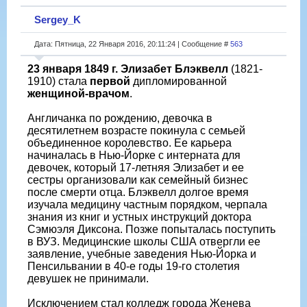
Sergey_K
Дата: Пятница, 22 Января 2016, 20:11:24 | Сообщение #
563
23 января 1849 г.
Элизабет Блэквелл
(1821-
1910) стала
первой
дипломированной
женщиной-врачом
.
Англичанка по рождению, девочка в
десятилетнем возрасте покинула с семьей
объединенное королевство. Ее карьера
начиналась в Нью-Йорке с интерната для
девочек, который 17-летняя Элизабет и ее
сестры организовали как семейный бизнес
после смерти отца. Блэквелл долгое время
изучала медицину частным порядком, черпала
знания из книг и устных инструкций доктора
Сэмюэля Диксона. Позже попыталась поступить
в ВУЗ. Медицинские школы США отвергли ее
заявление, учебные заведения Нью-Йорка и
Пенсильвании в 40-е годы 19-го столетия
девушек не принимали.
Исключением стал колледж города Женева