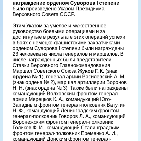
награждение орденом Суворова I степени
было произведено Указом Президиума
Верховного Совета СССР.
Этим Указом за умелое и мужественное
руководство боевыми операциями и за
достигнутые в результате этих операций успехи
в боях с немецко-фашистскими захватчиками
орденом Суворова I степени были награждены
23 человека из числа генералов и маршалов. В
числе награжденных были представители
Ставки Верховного Главнокомандования
Маршал Советского Союза
Жуков Г. К.
(знак
ордена № 1
), генерал армии Василевский А. М.
(знак ордена № 2), маршал артиллерии Воронов
Н. Н. (знак ордена № 3). Также были награждены
командующий Волховским фронтом генерал
армии Мерецков К. А., командующий Юго-
Западным фронтом генерал-полковник Ватутин
Н. Ф., командующий Ленинградским фронтом
генерал-полковник Говоров Л. А., командующий
Воронежским фронтом генерал-полковник
Голиков Ф. И., командующий Сталинградским
фронтом генерал-полковник Еременко А. И.,
командующий Донским фронтом генерал-