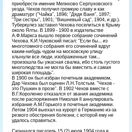
приобрести имение Мелихово Серпуховского
уезда. Чехов получил громкую славу и как
драматург ("Чайка", 1896; "Дядя Ваня", 1897;
"Три сестры", 1901; "Вишневый сад", 1904, и др.).
Туберкулез заставил Чехова поселиться в Крыму
около Ялты. В 1899 - 1900 в издательстве
А.Ф.Маркса вышло первое собрание сочинений
Чехова. К.И.Чуковский писал: "Если бы... из
многотомного собрания его сочинений вдруг
каким-нибудь чудом на московскую улицу
хлынули все люди, изображенные там...
произошла бы ужасная свалка, ибо столь густого
многолюдства не могла бы вместить и самая
широкая площадь".
В 1900 он был избран почетным академиком.
Дар Чехова был оценен Л.Н.Толстым. "Чехов -
это Пушкин в прозе". В 1902 Чехов вместе с
В.Г.Короленко отказался от звания академика
после распоряжения Николая II аннулировать
избрание А.М.Горького в почетные академики.
Летом 1904 выехал на курорт в Германию из-за
резкого обострения болезни, с которой ему не
удалось справиться.
Скончался писатель 15 (2) июля 1904 года в