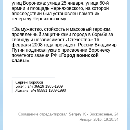
улиц Воронежа: улица 25 января, улица 60-й
армии и площадь Черняховского, на которой
впоследствии был установлен памятник
генералу Черняховскому.
«За мужество, стойкость и массовый героизм,
проявленный защитниками города в борьбе за
свободу и независимость Отечества» 16
февраля 2008 года президент России Владимир
Путин подписал указ о присвоении Воронежу
почётного звания РФ «
Город воинской
славы
».
Сергей Коробов
Бжег : в/ч 36619 1985-1989
Жагань: в/ч 95991 1989-1990
Сообщение отредактировал
Sergey_K
-
Воскресенье, 24
Января 2016, 19:10:34