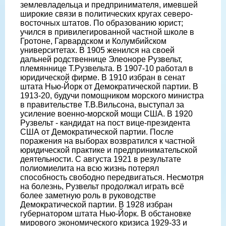
землевладельца и предпринимателя, имевшей
широкие связи в политических кругах северо-
восточных штатов. По образованию юрист;
учился в привилегированной частной школе в
Гротоне, Гарвардском и Колумбийском
университетах. В 1905 женился на своей
дальней родственнице Элеоноре Рузвельт,
племяннице Т.Рузвельта. В 1907-10 работал в
юридической фирме. В 1910 избран в сенат
штата Нью-Йорк от Демократической партии. В
1913-20, будучи помощником морского министра
в правительстве Т.В.Вильсона, выступал за
усиление военно-морской мощи США. В 1920
Рузвельт - кандидат на пост вице-президента
США от Демократической партии. После
поражения на выборах возвратился к частной
юридической практике и предпринимательской
деятельности. С августа 1921 в результате
полиомиелита на всю жизнь потерял
способность свободно передвигаться. Несмотря
на болезнь, Рузвельт продолжал играть всё
более заметную роль в руководстве
Демократической партии. В 1928 избран
губернатором штата Нью-Йорк. В обстановке
мирового экономического кризиса 1929-33 и