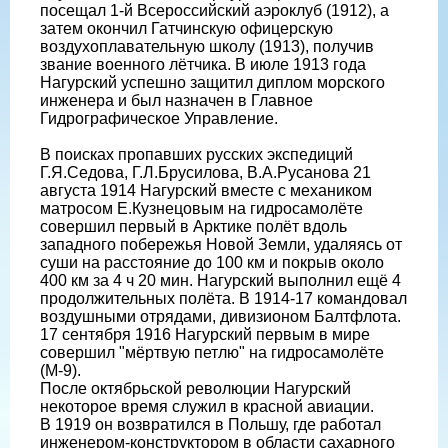
посещал 1-й Всероссийский аэроклуб (1912), а
затем окончил Гатчинскую офицерскую
воздухоплавательную школу (1913), получив
звание военного лётчика. В июле 1913 года
Нагурский успешно защитил диплом морского
инженера и был назначен в Главное
Гидрографическое Управление.
В поисках пропавших русских экспедиций
Г.Я.Седова, Г.Л.Брусилова, В.А.Русанова 21
августа 1914 Нагурский вместе с механиком
матросом Е.Кузнецовым на гидросамолёте
совершил первый в Арктике полёт вдоль
западного побережья Новой Земли, удаляясь от
суши на расстояние до 100 км и покрыв около
400 км за 4 ч 20 мин. Нагурский выполнил ещё 4
продолжительных полёта. В 1914-17 командовал
воздушными отрядами, дивизионом Балтфлота.
17 сентября 1916 Нагурский первым в мире
совершил "мёртвую петлю" на гидросамолёте
(М-9).
После октябрьской революции Нагурский
некоторое время служил в красной авиации.
В 1919 он возвратился в Польшу, где работал
инженером-конструктором в области сахарного