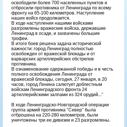
освободили более 700 населенных пунктов и
отбросили противника от Ленинграда по всему
фронту на 65-100 километров. Наступление
наших войск продолжается.
В ходе наступления нашими войсками
разгромлены вражеские войска, державшие
Ленинград в осаде, и захвачены большие
трофеи.
В итоге боев решена задача исторической
важности: город Ленинград полностью
освобожден от вражеской блокады и от
варварских артиллерийских обстрелов
противника.
В ознаменование одержанной победы и в честь
полного освобождения Ленинграда от
вражеской блокады, сегодня, 27 января, в 20
часов, город Ленина салютует доблестным
войскам Ленинградского фронта 24
артиллерийскими залпами из 324 орудий..."
В ходе Ленинградско-Новгородской операции
группа армий противника "Север" была
отброшена на 220-280 километров, были
уничтожены три ее дивизии и 23 разгромлены.