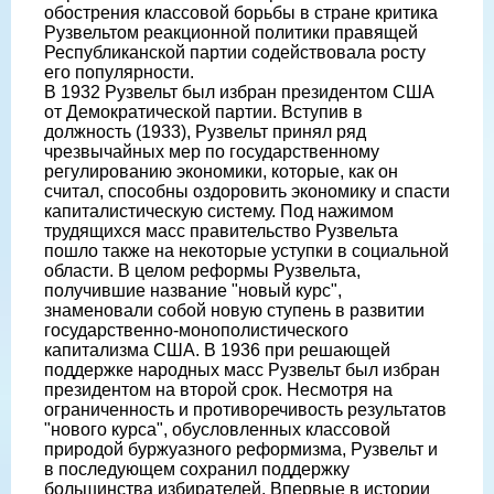
обострения классовой борьбы в стране критика
Рузвельтом реакционной политики правящей
Республиканской партии содействовала росту
его популярности.
В 1932 Рузвельт был избран президентом США
от Демократической партии. Вступив в
должность (1933), Рузвельт принял ряд
чрезвычайных мер по государственному
регулированию экономики, которые, как он
считал, способны оздоровить экономику и спасти
капиталистическую систему. Под нажимом
трудящихся масс правительство Рузвельта
пошло также на некоторые уступки в социальной
области. В целом реформы Рузвельта,
получившие название "новый курс",
знаменовали собой новую ступень в развитии
государственно-монополистического
капитализма США. В 1936 при решающей
поддержке народных масс Рузвельт был избран
президентом на второй срок. Несмотря на
ограниченность и противоречивость результатов
"нового курса", обусловленных классовой
природой буржуазного реформизма, Рузвельт и
в последующем сохранил поддержку
большинства избирателей. Впервые в истории