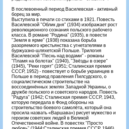
В послевоенный период Василевская - активный
борец за мир.
Выступила в печати со стихами в 1921. Повесть
Василевской "Облик дня" (1934) изображает рост
революционного сознания польского рабочего
класса. В романе "Родина" (1935), в повести
"Земля в ярме" (1938) показана борьба
разоряемого крестьянства с угнетателями в
буржуазно-шляхетской Польше. Трилогия
Василевской "Песнь над водами" - романы
"Пламя на болотах" (1940), "Звёзды в озере"
(1945), "Реки горят" (1951; Сталинская премия
СССР, 1952) - повествует о борьбе украинцев в
Польше в период правления Пилсудского, о
социалистическом строительстве на
воссоединённых землях Западной Украины, о
дружбе польского и советского народов. Повесть
"Радуга" (1942; Сталинская премия СССР, 1943,
которую передала в Фонд обороны на
строительство боевого самолёта, который она
просила назвать «Варшава») рисует мужество и
героизм советских людей в Великой
Отечественной войне. В повестях "Просто
любовь" (1944;Сталинская премия СССР, 1946)