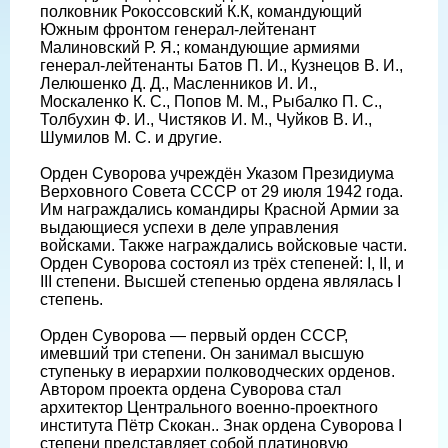
полковник Рокоссовский К.К, командующий
Южным фронтом генерал-лейтенант
Малиновский Р. Я.; командующие армиями
генерал-лейтенанты Батов П. И., Кузнецов В. И.,
Лелюшенко Д. Д., Масленников И. И.,
Москаленко К. С., Попов М. М., Рыбалко П. С.,
Толбухин Ф. И., Чистяков И. М., Чуйков В. И.,
Шумилов М. С. и другие.
Орден Суворова учреждён Указом Президиума
Верховного Совета СССР от 29 июля 1942 года.
Им награждались командиры Красной Армии за
выдающиеся успехи в деле управления
войсками. Также награждались войсковые части.
Орден Суворова состоял из трёх степеней: I, II, и
III степени. Высшей степенью ордена являлась I
степень.
Орден Суворова — первый орден СССР,
имевший три степени. Он занимал высшую
ступеньку в иерархии полководческих орденов.
Автором проекта ордена Суворова стал
архитектор Центрального военно-проектного
института Пётр Скокан.. Знак ордена Суворова I
степени представляет собой платиновую