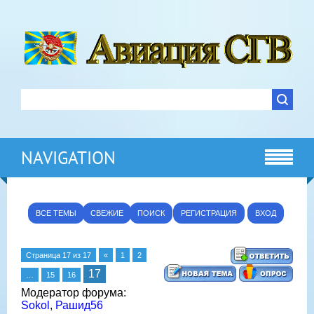
NAVIGATION
ВСЕ ТЕМЫ
СВЕЖИЕ
ПОИСК
РЕГИСТРАЦИЯ
ВХОД
Страница
17
из
17
«
1
2
17
…
15
16
Модератор форума:
Sokol
,
Рашид56