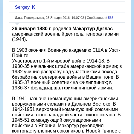
Sergey_K
Дата: Понедельник, 25 Января 2016, 19:07:02 | Сообщение #
566
26 января 1880 г.
родился
Макартур Дуглас
-
американский военный деятель, генерал армии
(1944).
В 1903 окончил Военную академию США в Уэст-
Пойнте.
Участвовал в 1-й мировой войне 1914-18. В
1930-35 начальник штаба американской армии; в
1932 учинил расправу над участниками похода
безработных ветеранов войны в Вашингтоне. В
1935-37 военный советник на Филиппинах; в
1936-37 фельдмаршал филиппинской армии.
В 1941 назначен командующим американскими
вооруженными силами на Дальнем Востоке. В
1942-1951 верховный командующий союзными
войсками в юго-западной части Тихого океана. В
1945-51 командующий оккупационными
войсками в Японии. Макартур руководил
контрнаступлением союзников в Новой Гвинее с