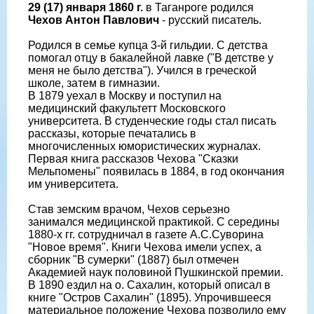
29 (17) января 1860 г.
в Таганроге родился
Чехов Антон Павлович
- русский писатель.
Родился в семье купца 3-й гильдии. С детства
помогал отцу в бакалейной лавке ("В детстве у
меня не было детства"). Учился в греческой
школе, затем в гимназии.
В 1879 уехал в Москву и поступил на
медицинский факультетт Московского
университета. В студенческие годы стал писать
рассказы, которые печатались в
многочисленных юмористических журналах.
Первая книга рассказов Чехова "Сказки
Мельпомены" появилась в 1884, в год окончания
им университета.
Став земским врачом, Чехов серьезно
занимался медицинской практикой. С середины
1880-х гг. сотрудничал в газете А.С.Суворина
"Новое время". Книги Чехова имели успех, а
сборник "В сумерки" (1887) был отмечен
Академией наук половиной Пушкинской премии.
В 1890 ездил на о. Сахалин, который описал в
книге "Остров Сахалин" (1895). Упрочившееся
материальное положение Чехова позволило ему