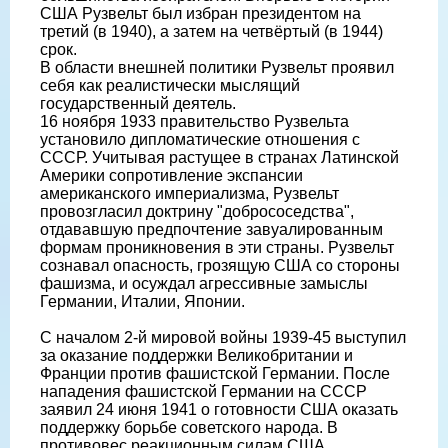
США Рузвельт был избран президентом на
третий (в 1940), а затем на четвёртый (в 1944)
срок.
В области внешней политики Рузвельт проявил
себя как реалистически мыслящий
государственный деятель.
16 ноября 1933 правительство Рузвельта
установило дипломатические отношения с
СССР. Учитывая растущее в странах Латинской
Америки сопротивление экспансии
американского империализма, Рузвельт
провозгласил доктрину "добрососедства",
отдававшую предпочтение завуалированным
формам проникновения в эти страны. Рузвельт
сознавал опасность, грозящую США со стороны
фашизма, и осуждал агрессивные замыслы
Германии, Италии, Японии.
С началом 2-й мировой войны 1939-45 выступил
за оказание поддержки Великобритании и
Франции против фашистской Германии. После
нападения фашистской Германии на СССР
заявил 24 июня 1941 о готовности США оказать
поддержку борьбе советского народа. В
противовес реакционным силам США,