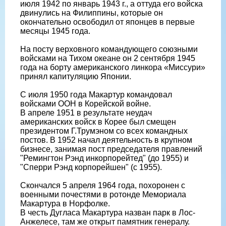
июля 1942 по январь 1943 г., а оттуда его войска
двинулись на Филиппины, которые он
окончательно освободил от японцев в первые
месяцы 1945 года.
На посту верховного командующего союзными
войсками на Тихом океане он 2 сентября 1945
года на борту американского линкора «Миссури»
принял капитуляцию Японии.
С июля 1950 года Макартур командовал
войсками ООН в Корейской войне.
В апреле 1951 в результате неудач
американских войск в Корее был смещен
президентом Г.Трумэном со всех командных
постов. В 1952 начал деятельность в крупном
бизнесе, занимая пост председателя правлений
"Ремингтон Рэнд инкорпорейтед" (до 1955) и
"Сперри Рэнд корпорейшен" (с 1955).
Скончался 5 апреля 1964 года, похоронен с
военными почестями в ротонде Мемориала
Макартура в Норфолке.
В честь Дугласа Макартура назван парк в Лос-
Анжелесе, там же открыт памятник генералу.