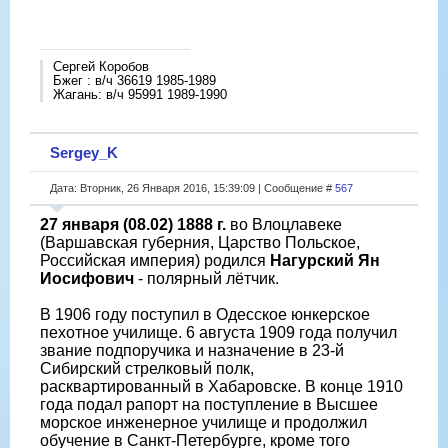
Сергей Коробов
Бжег : в/ч 36619 1985-1989
Жагань: в/ч 95991 1989-1990
Sergey_K
Дата: Вторник, 26 Января 2016, 15:39:09 | Сообщение #
567
27 января (08.02) 1888 г.
во Влоцлавеке
(Варшавская губерния, Царство Польское,
Российская империя) родился
Нагурский Ян
Иосифович
- полярный лётчик.
В 1906 году поступил в Одесское юнкерское
пехотное училище. 6 августа 1909 года получил
звание подпоручика и назначение в 23-й
Сибирский стрелковый полк,
расквартированный в Хабаровске. В конце 1910
года подал рапорт на поступление в Высшее
морское инженерное училище и продолжил
обучение в Санкт-Петербурге, кроме того