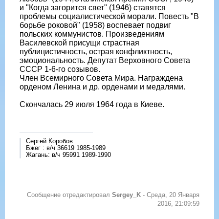
и "Когда загорится свет" (1946) ставятся
проблемы социалистической морали. Повесть "В
борьбе роковой" (1958) воспевает подвиг
польских коммунистов. Произведениям
Василевской присущи страстная
публицистичность, острая конфликтность,
эмоциональность. Депутат Верховного Совета
СССР 1-6-го созывов.
Член Всемирного Совета Мира. Награждена
орденом Ленина и др. орденами и медалями.
Скончалась 29 июля 1964 года в Киеве.
Сергей Коробов
Бжег : в/ч 36619 1985-1989
Жагань: в/ч 95991 1989-1990
Сообщение отредактировал
Sergey_K
-
Среда, 20 Января
2016, 21:09:59