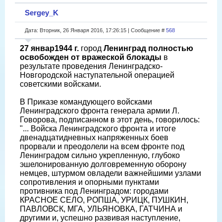
Sergey_K
Дата: Вторник, 26 Января 2016, 17:26:15 | Сообщение #
568
27 январ1944 г.
город
Ленинград полностью
освобожден от вражеской блокады
в
результате проведения Ленинградско-
Новгородской наступательной операцией
советскими войсками.
В Приказе командующего войсками
Ленинградского фронта генерала армии Л.
Говорова, подписанном в этот день, говорилось:
"... Войска Ленинградского фронта и итоге
двенадцатидневных напряженных боев
прорвали и преодолели на всем фронте под
Ленинградом сильно укрепленную, глубоко
эшелонированную долговременную оборону
немцев, штурмом овладели важнейшими узлами
сопротивления и опорными пунктами
противника под Ленинградом: городами
КРАСНОЕ СЕЛО, РОПША, УРИЦК, ПУШКИН,
ПАВЛОВСК, МГА, УЛЬЯНОВКА, ГАТЧИНА и
другими и, успешно развивая наступление,