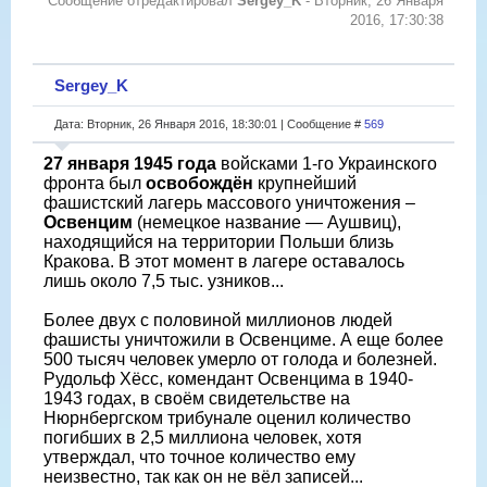
Сообщение отредактировал
Sergey_K
-
Вторник, 26 Января
2016, 17:30:38
Sergey_K
Дата: Вторник, 26 Января 2016, 18:30:01 | Сообщение #
569
27 января 1945 года
войсками 1-го Украинского
фронта был
освобождён
крупнейший
фашистский лагерь массового уничтожения –
Освенцим
(немецкое название — Аушвиц),
находящийся на территории Польши близь
Кракова. В этот момент в лагере оставалось
лишь около 7,5 тыс. узников...
Более двух с половиной миллионов людей
фашисты уничтожили в Освенциме. А еще более
500 тысяч человек умерло от голода и болезней.
Рудольф Хёсс, комендант Освенцима в 1940-
1943 годах, в своём свидетельстве на
Нюрнбергском трибунале оценил количество
погибших в 2,5 миллиона человек, хотя
утверждал, что точное количество ему
неизвестно, так как он не вёл записей...