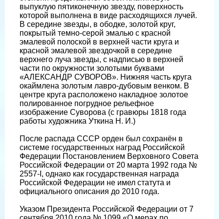
выпуклую пятиконечную звезду, поверхность
которой выполнена в виде расходящихся лучей.
В середине звезды, в ободке, золотой круг,
покрытый темно-серой эмалью с красной
эмалевой полоской в верхней части круга и
красной эмалевой звездочкой в середине
верхнего луча звезды, с надписью в верхней
части по окружности золотыми буквами
«АЛЕКСАНДР СУВОРОВ». Нижняя часть круга
окаймлена золотым лавро-дубовым венком. В
центре круга расположено накладное золотое
полированное погрудное рельефное
изображение Суворова (с гравюры 1818 года
работы художника Уткина Н. И.)
После распада СССР орден был сохранён в
системе государственных наград Российской
Федерации Постановлением Верховного Совета
Российской Федерации от 20 марта 1992 года №
2557-I, однако как государственная награда
Российской Федерации не имел статута и
официального описания до 2010 года.
Указом Президента Российской Федерации от 7
сентября 2010 года № 1099 «О мерах по