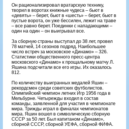
Он рационализировал вратарскую технику,
творил в воротах книжные чудеса – бьют в
«девять» – берет, бьют в «шесть» – берет, бьют в
пустые ворота, он уже бессилен, лежит на траве
– все равно берет. Поединки с нападающими –
один на один – он выигрывал все.
За сборную страны выступал до 38 лет, провел
78 матчей, 14 сезонов подряд. Наибольшее
число встреч за московское «Динамо» – 326.
Статистики общественного пресс-центра
московского «Динамо» к прощальному матчу Л.
Яшина подсчитали все его игры. Их оказалось
812.
По количеству выигранных медалей Яшин –
рекордсмен среди советских футболистов.
Олимпийский чемпион летних Игр 1956 года в
Мельбурне. Четырежды входил в состав
команды, заявленной для участия в чемпионате
мира. Трижды играл в финалах чемпионатов
мира. Яшин вошел в символическую сборную
СССР за 50 лет. Был капитаном «Динамо»,
сборной СССР, сборной УЕФА, сборной ФИФА.