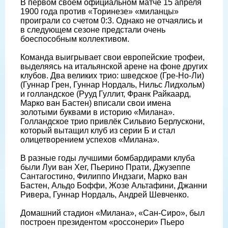
В первом своём официальном матче 15 апреля
1900 года против «Торинезе» «миланцы»
проиграли со счетом 0:3. Однако не отчаялись и
в следующем сезоне предстали очень
боеспособным коллективом.
Команда выигрывает свои европейские трофеи,
выделяясь на итальянской арене на фоне других
клубов. Два великих трио: шведское (Гре-Но-Ли)
(Гуннар Грен, Гуннар Нордаль, Нильс Лидхольм)
и голландское (Рууд Гуллит, Франк Райкаард,
Марко ван Бастен) вписали свои имена
золотыми буквами в историю «Милана».
Голландское трио привлёк Сильвио Берлускони,
который вытащил клуб из серии Б и стал
олицетворением успехов «Милана».
В разные годы лучшими бомбардирами клуба
были Луи ван Хег, Пьерино Прати, Джузеппе
Сантагостино, Филиппо Индзаги, Марко ван
Бастен, Альдо Боффи, Жозе Альтафини, Джанни
Ривера, Гуннар Нордаль, Андрей Шевченко.
Домашний стадион «Милана», «Сан-Сиро», был
построен президентом «россонери» Пьеро