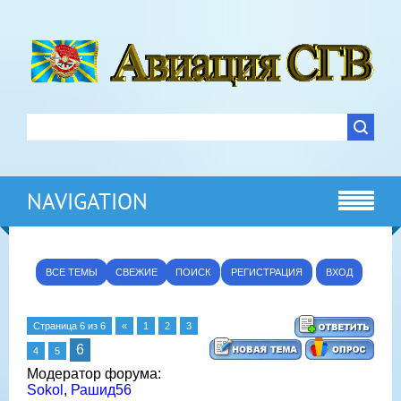
NAVIGATION
ВСЕ ТЕМЫ
СВЕЖИЕ
ПОИСК
РЕГИСТРАЦИЯ
ВХОД
Страница
6
из
6
«
1
2
3
6
4
5
Модератор форума:
Sokol
,
Рашид56