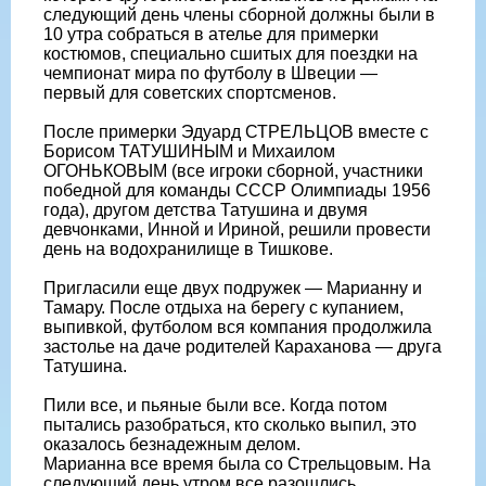
следующий день члены сборной должны были в
10 утра собраться в ателье для примерки
костюмов, специально сшитых для поездки на
чемпионат мира по футболу в Швеции —
первый для советских спортсменов.
После примерки Эдуард СТРЕЛЬЦОВ вместе с
Борисом ТАТУШИНЫМ и Михаилом
ОГОНЬКОВЫМ (все игроки сборной, участники
победной для команды СССР Олимпиады 1956
года), другом детства Татушина и двумя
девчонками, Инной и Ириной, решили провести
день на водохранилище в Тишкове.
Пригласили еще двух подружек — Марианну и
Тамару. После отдыха на берегу с купанием,
выпивкой, футболом вся компания продолжила
застолье на даче родителей Караханова — друга
Татушина.
Пили все, и пьяные были все. Когда потом
пытались разобраться, кто сколько выпил, это
оказалось безнадежным делом.
Марианна все время была со Стрельцовым. На
следующий день утром все разошлись.