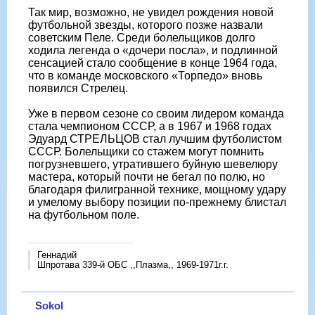
Так мир, возможно, не увидел рождения новой
футбольной звезды, которого позже назвали
советским Пеле. Среди болельщиков долго
ходила легенда о «дочери посла», и подлинной
сенсацией стало сообщение в конце 1964 года,
что в команде московского «Торпедо» вновь
появился Стрелец.
Уже в первом сезоне со своим лидером команда
стала чемпионом СССР, а в 1967 и 1968 годах
Эдуард СТРЕЛЬЦОВ стал лучшим футболистом
СССР. Болельщики со стажем могут помнить
погрузневшего, утратившего буйную шевелюру
мастера, который почти не бегал по полю, но
благодаря филигранной технике, мощному удару
и умелому выбору позиции по-прежнему блистал
на футбольном поле.
Геннадий
Шпротава 339-й ОБС ,,Плазма,, 1969-1971г.г.
Sokol