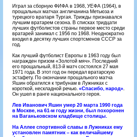
Играл за сборную ФИФА в 1968, УЕФА (1964), в
прощальных матчах англичанина Метьюза и
турецкого вратаря Тургая. Трижды признавался
лучшим вратарем сезона. В списках тридцати
лучших футболистов страны первое место среди
вратарей занимал с 1956 по 1968. Неоднократно
входил в десятку лучших спортсменов СССР за
год.
Как лучший футболист Европы в 1963 году был
награжден призом «Золотой мяч». Последний
его прощальный, 813-й матч состоялся 27 мая
1971 года. В этот год он передал вратарскую
эстафету. По окончании прощального матча
Яшин обратился к трибунам в Лужниках с
короткой, нескладной речью.
«Спасибо, народ»
.
Он ушел в ранге национального героя.
Лев Иванович Яшин умер 20 марта 1990 года
в Москве, на 61-м году жизни, был похоронен
на Ваганьковском кладбище столицы.
На Аллее спортивной славы в Лужниках ему
установлен памятник – как величайшему