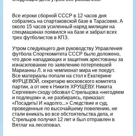
Все игроки сборной СССР в 12 часов дня
собрались на спартаковской базе в Тарасовке. А
около 15 часов усиленный наряд милиции на
спецмашинах появился на базе и забрал всех
трех футболистов в КПЗ.
Утром следующего дня руководству Управления
футбола Спорткомитета СССР было доложено,
что двое нападающих и защитник арестованы за
изнасилование по заявлению потерпевшей
Марианны Л. и на чемпионат мира не поедут.
Все материалы попали на стол к Екатерине
ФУРЦЕВОЙ, секретарю московского комитета
партии, а от нее к Никите ХРУЩЁВУ. Никита
Сергеевич сходу обозвал Стрельцова «негодяем
и подлецом» и, не разбираясь, приказал:
«Посадить! И надолго...» Следствие и суд,
проведенные по высочайшему повелению, не
стали вникать во все обстоятельства дела, и
Стрельцов получил 12 лет и был отправлен в
Вятлаг на лесоповал.