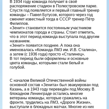
В 1934 году команда получает в своё
распоряжение стадион в Полюстровском парке.
Спустя год появляется и первый главный тренер
команды – Павел Бутусов, которого через год
сменяет известный тогда в СССР тренер Пётр
Филиппов.
«Зенит» становится постоянным участником
чемпионатов города и страны. Стоит отметить,
что в этот период команда выступала под другим
названием.
«Зенит» появится позднее. А пока она
именовалась «Команда ЛМЗ им. И.В. Сталина»,
а затем (с 1936 года) просто «Сталинец».
В тот период были оформлены и основные
цвета команды, которыми стали белый и
голубой.
С началом Великой Отечественной войны
основной состав «Зенита» был эвакуирован под
Казань, а в 1943 году переведён под Москву. В
блокадном Ленинграде остались многие
ветераны команды, которые сражались на
фронте, трудились на ЛМЗ, «Дороге Жизни»,
выступали в блокадных матчах. Многие из них