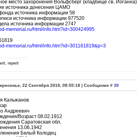
ое место захоронения Вольфсберг (кладбище св. Иоганна)
ие источника донесения ЦАМО
фонда источника информации 58
описи источника информации 977520
дела источника информации 2747
obd-memorial.ru/html/info.htm?id=300424995
61819
/obd-memorial.ru/html/info.htm?id=301161819&p=3
rit, reperit
кресенье, 22 Сентября 2019, 09:55:18 | Сообщение #
39
я Кальжанов
хар
во Андреевич
ждения/Возраст 08.02.1912
ождения Саратовская обл.
енения 13.06.1942
пленения Белый Колодец