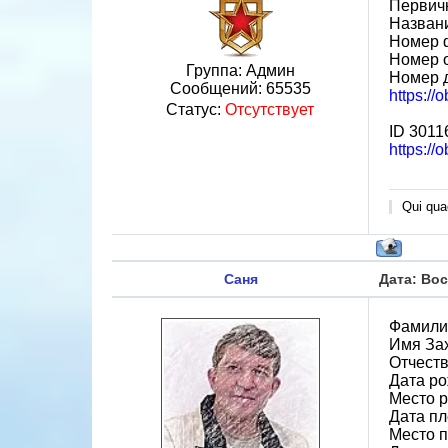
Первичн
Назван
Номер 
Номер 
Группа: Админ
Номер 
Сообщений:
65535
https://
Статус:
Отсутствует
ID 3011
https:/
Qui quae
Саня
Дата: Вос
Фамили
Имя За
Отчест
Дата ро
Место р
Дата пл
Место 