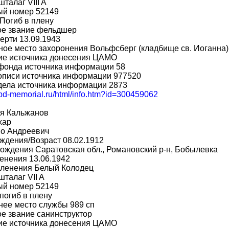
шталаг VIII A
ый номер 52149
Погиб в плену
ое звание фельдшер
ерти 13.09.1943
ое место захоронения Вольфсберг (кладбище св. Иоганна)
ие источника донесения ЦАМО
фонда источника информации 58
описи источника информации 977520
дела источника информации 2873
obd-memorial.ru/html/info.htm?id=300459062
я Кальжанов
хар
во Андреевич
ждения/Возраст 08.02.1912
ождения Саратовская обл., Романовский р-н, Бобылевка
енения 13.06.1942
пленения Белый Колодец
шталаг VII A
ый номер 52149
погиб в плену
ее место службы 989 сп
е звание санинструктор
ие источника донесения ЦАМО