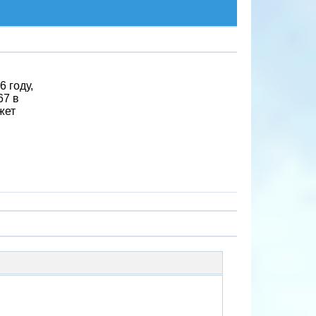
 году,
67 в
жет