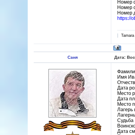
Номер 
Номер 
Номер 
https://
Tamara
Саня
Дата: Вос
Фамили
Имя Ив
Отчест
Дата ро
Место р
Дата пл
Место 
Лагерь 
Лагерн
Судьба 
Воинск
Дата см