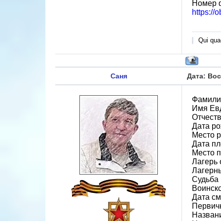
Номер 
https://
Qui quae
Саня
Дата: Вос
Фамили
Имя Ев
Отчест
Дата ро
Место 
Дата пл
Место 
Лагерь 
Лагерн
Судьба 
Воинск
Дата см
Первичн
Назван