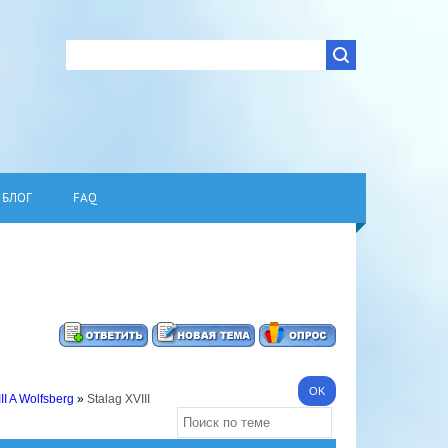
БЛОГ
FAQ
II A Wolfsberg
»
Stalag XVIII