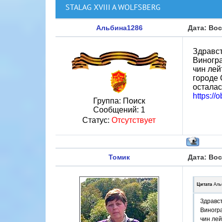
STALAG XVIII A WOLFSBERG
Альбина1286
Дата: Вос
Здравст
Виногра
чин лей
городе 
остала
https:/
Группа: Поиск
Сообщений:
1
Статус:
Отсутствует
Томик
Дата: Вос
Цитата
Аль
Здравст
Виногра
чин лей