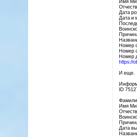
Имя Ми
Отчест
Дата ро
Дата и 
Последн
Воинско
Причина
Назван
Номер 
Номер 
Номер 
https://
И еще.
Информ
ID 7512
Фамили
Имя Ми
Отчест
Воинско
Причина
Дата вы
Назван