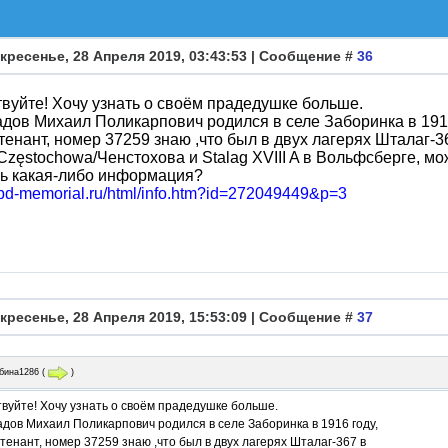
кресенье, 28 Апреля 2019, 03:43:53 | Сообщение #
36
вуйте! Хочу узнать о своём прадедушке больше.
дов Михаил Поликарпович родился в селе Заборинка в 1916
тенант, номер 37259 знаю ,что был в двух лагерях Шталаг-3
Częstochowa/Ченстохова и Stalag XVIII A в Вольфсберге, мо
сь какая-либо информация?
/obd-memorial.ru/html/info.htm?id=272049449&p=3
кресенье, 28 Апреля 2019, 15:53:09 | Сообщение #
37
бина1286
(
)
вуйте! Хочу узнать о своём прадедушке больше.
дов Михаил Поликарпович родился в селе Заборинка в 1916 году,
тенант, номер 37259 знаю ,что был в двух лагерях Шталаг-367 в