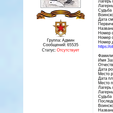
Лагерь 
Лагерн
Судьба 
Воинск
Дата см
Первичн
Назван
Номер 
Номер 
Группа: Админ
Номер 
Сообщений:
65535
https://
Статус:
Отсутствует
Фамили
Имя За
Отчест
Дата ро
Место р
Дата пл
Место 
Лагерь 
Лагерн
Судьба 
Последн
Воинско
Назван