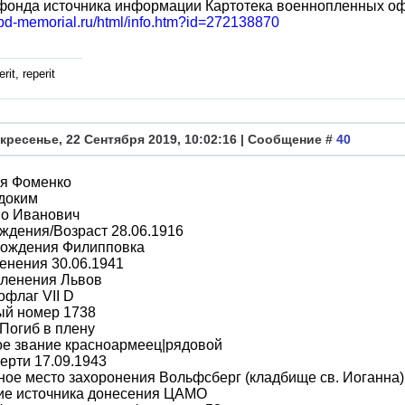
фонда источника информации Картотека военнопленных о
obd-memorial.ru/html/info.htm?id=272138870
rit, reperit
кресенье, 22 Сентября 2019, 10:02:16 | Сообщение #
40
я Фоменко
доким
во Иванович
ждения/Возраст 28.06.1916
рождения Филипповка
енения 30.06.1941
пленения Львов
офлаг VII D
ый номер 1738
Погиб в плену
ое звание красноармеец|рядовой
ерти 17.09.1943
ое место захоронения Вольфсберг (кладбище св. Иоганна)
ие источника донесения ЦАМО