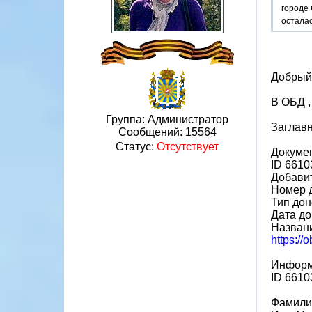
городе 
остала
Добрый
В ОБД ,
Группа: Администратор
Заглавн
Сообщений:
15564
Статус:
Отсутствует
Докумен
ID 6610
Добавит
Номер 
Тип дон
Дата до
Названи
https:/
Информ
ID 6610
Фамили