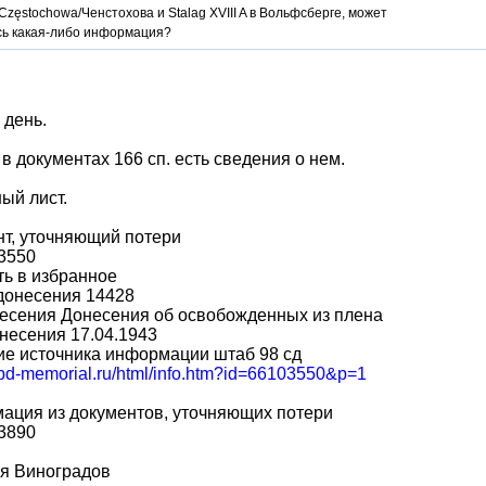
Częstochowa/Ченстохова и Stalag XVIII A в Вольфсберге, может
сь какая-либо информация?
 день.
 в документах 166 сп. есть сведения о нем.
ый лист.
т, уточняющий потери
3550
ь в избранное
донесения 14428
есения Донесения об освобожденных из плена
несения 17.04.1943
е источника информации штаб 98 сд
/obd-memorial.ru/html/info.htm?id=66103550&p=1
ация из документов, уточняющих потери
3890
я Виноградов