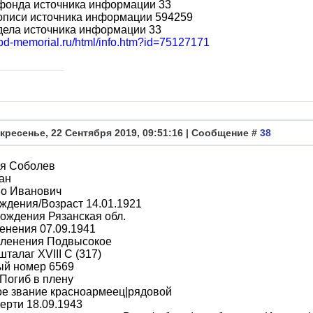
фонда источника информации 33
описи источника информации 594259
дела источника информации 33
obd-memorial.ru/html/info.htm?id=75127171
кресенье, 22 Сентября 2019, 09:51:16 | Сообщение #
38
я Соболев
ан
во Иванович
ждения/Возраст 14.01.1921
ождения Рязанская обл.
енения 07.09.1941
пленения Подвысокое
шталаг XVIII C (317)
ый номер 6569
Погиб в плену
ое звание красноармеец|рядовой
ерти 18.09.1943