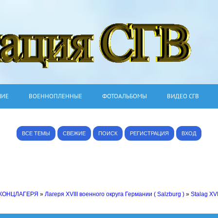
ШИЕ
ВОЕННОПЛЕННЫЕ
ФОТОАЛЬБОМЫ
ВИДЕО СГВ
ВСЕ ТЕМЫ
СВЕЖИЕ
ПОИСК
РЕГИСТРАЦИЯ
ВХОД
 КОНЦЛАГЕРЯ
»
Лагеря XVIII военного округа Германии ( Salzburg )
»
Stalag XVI