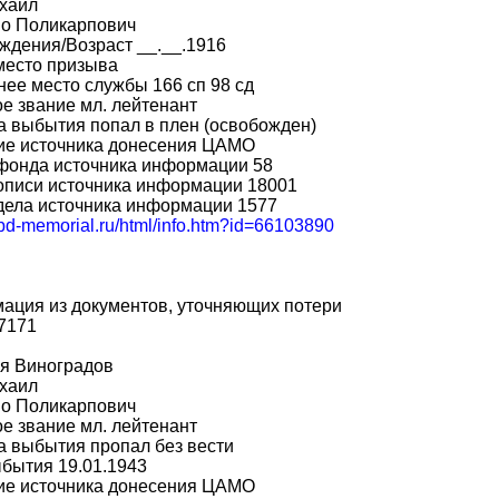
хаил
во Поликарпович
ждения/Возраст __.__.1916
место призыва
ее место службы 166 сп 98 сд
е звание мл. лейтенант
 выбытия попал в плен (освобожден)
ие источника донесения ЦАМО
фонда источника информации 58
описи источника информации 18001
дела источника информации 1577
obd-memorial.ru/html/info.htm?id=66103890
ация из документов, уточняющих потери
7171
я Виноградов
хаил
во Поликарпович
е звание мл. лейтенант
 выбытия пропал без вести
бытия 19.01.1943
ие источника донесения ЦАМО