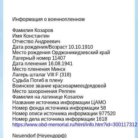
Информация о военнопленном
Фамилия Козаров
Имя Константин
Отчество Андреевич
Дата рождения/Возраст 10.10.1910
Место рождения Орджоникидзевский край
Лагерный номер 11407
Дата пленения 16.08.1941
Место пленения Минск
Лагерь шталаг VIII F (318)
Судьба Погиб в плену
Воинское звание красноармеец|рядовой
Место захоронения Реппен
Фамилия на латинице Kosarow
Название источника информации ЦАМО
Номер фонда источника информации 58
Номер описи источника информации 977520
Номер дела источника информации 1618
https://www.obd-memorial.ru/html/info.htm?id=300117312
Neuendorf (Неуендорф)