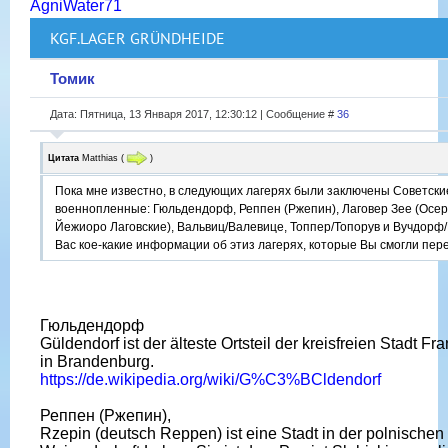
AgniWater71
KGF.LAGER GRÜNDHEIDE
Томик
Дата: Пятница, 13 Января 2017, 12:30:12 | Сообщение #
36
Цитата
Matthias
(
)
Пока мне известно, в следующих лагерях были заключены Советски
военнопленные: Гюльдендорф, Реппен (Ржепин), Лаговер Зее (Осер
Йежиоро Лаговские), Вальвиц/Валевице, Топпер/Топорув и Вучдорф/Б
Вас кое-какие информации об этиз лагерях, которые Вы смогли пе
Гюльдендорф
Güldendorf ist der älteste Ortsteil der kreisfreien Stadt Fra
in Brandenburg.
https://de.wikipedia.org/wiki/G%C3%BCldendorf
Реппен (Ржепин),
Rzepin (deutsch Reppen) ist eine Stadt in der polnischen