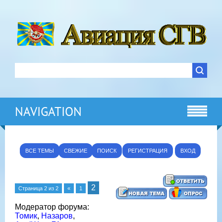
NAVIGATION
ВСЕ ТЕМЫ
СВЕЖИЕ
ПОИСК
РЕГИСТРАЦИЯ
ВХОД
2
Страница
2
из
2
«
1
Модератор форума:
Томик
,
Назаров
,