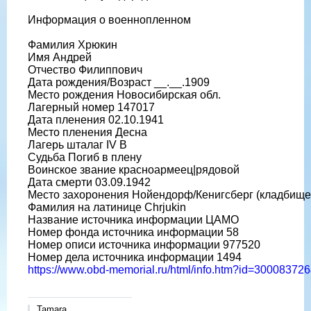
Информация о военнопленном
Фамилия Хрюкин
Имя Андрей
Отчество Филиппович
Дата рождения/Возраст __.__.1909
Место рождения Новосибирская обл.
Лагерный номер 147017
Дата пленения 02.10.1941
Место пленения Десна
Лагерь шталаг IV B
Судьба Погиб в плену
Воинское звание красноармеец|рядовой
Дата смерти 03.09.1942
Место захоронения Нойендорф/Кенигсберг (кладбище
Фамилия на латинице Chrjukin
Название источника информации ЦАМО
Номер фонда источника информации 58
Номер описи источника информации 977520
Номер дела источника информации 1494
https://www.obd-memorial.ru/html/info.htm?id=3000837
Tamara