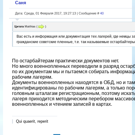
Саня
Дата: Среда, 01 Февраля 2017, 19:27:13 | Сообщение #
40
Цитата
Matthias
(
)
Вас есть и информация или документация тех лагерей, где немцы 
гражданские советские пленные, т.е. так называемые остарбайтер
По остарбайтерам практически документов нет.
Но много военнопленных переводили в разряд остарб
по их документам мы и пытаемся собирать информац
рабочим лагерям.
Документы военнопленных находятся в ОБД, но и там
идентифицированы по рабочим лагерям, а только пор
головным шталагам регистрационным, поэтому искат
лагеря приходится методическим перебором массивов
военнопленных и чтением записей в картах.
Qui quaerit, reperit