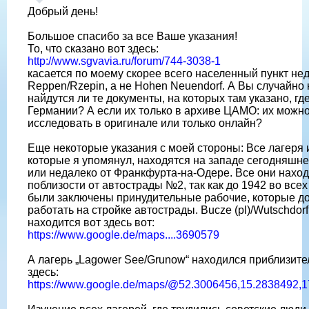
Добрый день!
Большое спасибо за все Ваше указания!
То, что сказано вот здесь:
http://www.sgvavia.ru/forum/744-3038-1
касается по моему скорее всего населенный пункт нед
Reppen/Rzepin, а не Hohen Neuendorf. А Вы случайно 
найдутся ли те документы, на которых там указано, где
Германии? А если их только в архиве ЦАМО: их можн
исследовать в оригинале или только онлайн?
Еще некоторые указания с моей стороны: Все лагеря 
которые я упомянул, находятся на западе сегодняшн
или недалеко от Франкфурта-на-Одере. Все они наход
поблизости от автострады №2, так как до 1942 во всех
были заключены принудительные рабочие, которые 
работать на стройке автострады. Bucze (pl)/Wutschdorf 
находится вот здесь вот:
https://www.google.de/maps....3690579
А лагерь „Lagower See/Grunow“ находился приблизите
здесь:
https://www.google.de/maps/@52.3006456,15.2838492,1