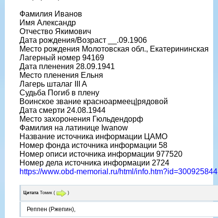
Фамилия Иванов
Имя Александр
Отчество Якимович
Дата рождения/Возраст __.09.1906
Место рождения Молотовская обл., Екатерининская
Лагерный номер 94169
Дата пленения 28.09.1941
Место пленения Ельня
Лагерь шталаг III A
Судьба Погиб в плену
Воинское звание красноармеец|рядовой
Дата смерти 24.08.1944
Место захоронения Гюльдендорф
Фамилия на латинице Iwanow
Название источника информации ЦАМО
Номер фонда источника информации 58
Номер описи источника информации 977520
Номер дела источника информации 2724
https://www.obd-memorial.ru/html/info.htm?id=300925844
Цитата
Томик
(
)
Реппен (Ржепин),