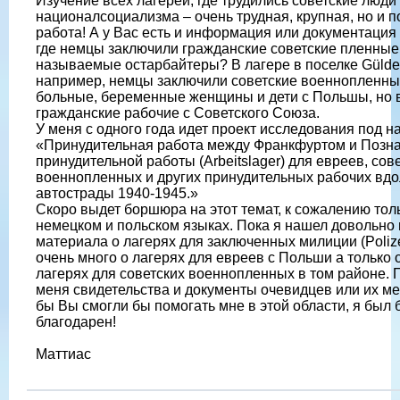
Изучение всех лагерей, где трудились советские люди
националсоциализма – очень трудная, крупная, но и п
работа! А у Вас есть и информация или документация 
где немцы заключили гражданские советские пленные, 
называемые остарбайтеры? В лагере в поселке Gülden
например, немцы заключили советские военнопленны
больные, беременные женщины и дети с Польшы, но в
гражданские рабочие с Советского Союза.
У меня с одного года идет проект исследования под 
«Принудительная работа между Франкфуртом и Позна
принудительной работы (Arbeitslager) для евреев, сов
военнопленных и других принудительных рабочих вдо
автострады 1940-1945.»
Скоро выдет боршюра на этот темат, к сожалению тол
немецком и польском языках. Пока я нашел довольно
материала о лагерях для заключенных милиции (Polizei
очень много о лагерях для евреев с Польши а только 
лагерях для советских военнопленных в том районе. П
меня свидетельства и документы очевидцев или их м
бы Вы смогли бы помогать мне в этой области, я был 
благодарен!
Маттиас