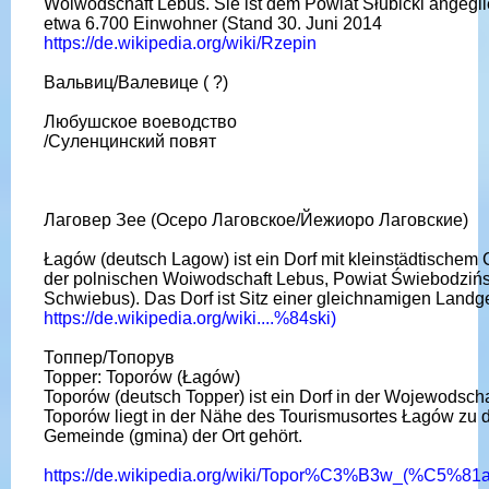
Woiwodschaft Lebus. Sie ist dem Powiat Słubicki angegli
etwa 6.700 Einwohner (Stand 30. Juni 2014
https://de.wikipedia.org/wiki/Rzepin
Вальвиц/Валевице ( ?)
Любушское воеводство
/Суленцинский повят
Лаговер Зее (Осеро Лаговское/Йежиоро Лаговские)
Łagów (deutsch Lagow) ist ein Dorf mit kleinstädtischem 
der polnischen Woiwodschaft Lebus, Powiat Świebodzińsk
Schwiebus). Das Dorf ist Sitz einer gleichnamigen Land
https://de.wikipedia.org/wiki....%84ski)
Топпер/Топорув
Topper: Toporów (Łagów)
Toporów (deutsch Topper) ist ein Dorf in der Wojewodscha
Toporów liegt in der Nähe des Tourismusortes Łagów zu 
Gemeinde (gmina) der Ort gehört.
https://de.wikipedia.org/wiki/Topor%C3%B3w_(%C5%