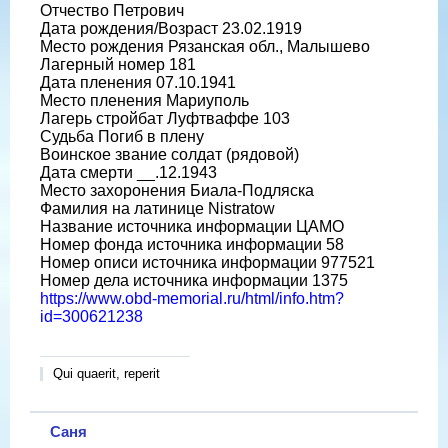
Отчество Петрович
Дата рождения/Возраст 23.02.1919
Место рождения Рязанская обл., Малышево
Лагерный номер 181
Дата пленения 07.10.1941
Место пленения Мариуполь
Лагерь стройбат Луфтваффе 103
Судьба Погиб в плену
Воинское звание солдат (рядовой)
Дата смерти __.12.1943
Место захоронения Биала-Подляска
Фамилия на латинице Nistratow
Название источника информации ЦАМО
Номер фонда источника информации 58
Номер описи источника информации 977521
Номер дела источника информации 1375
https://www.obd-memorial.ru/html/info.htm?
id=300621238
Qui quaerit, reperit
Саня