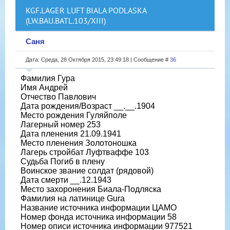
KGF.LAGER LUFT BIALA PODLASKA
(LW.BAU.BATL.103/XIII)
Саня
Дата: Среда, 28 Октября 2015, 23:49:18 | Сообщение #
36
Фамилия Гура
Имя Андрей
Отчество Павлович
Дата рождения/Возраст __.__.1904
Место рождения Гуляйполе
Лагерный номер 253
Дата пленения 21.09.1941
Место пленения Золотоношка
Лагерь стройбат Луфтваффе 103
Судьба Погиб в плену
Воинское звание солдат (рядовой)
Дата смерти __.12.1943
Место захоронения Биала-Подляска
Фамилия на латинице Gura
Название источника информации ЦАМО
Номер фонда источника информации 58
Номер описи источника информации 977521