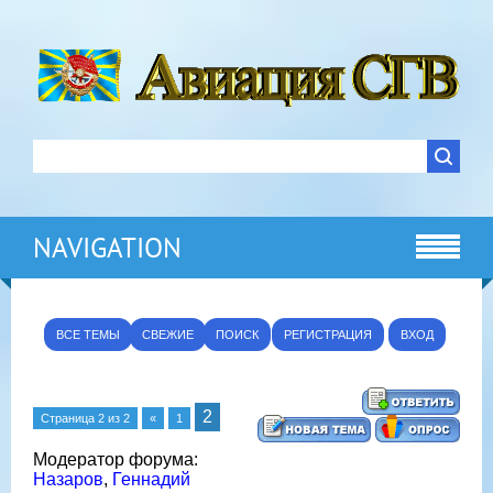
NAVIGATION
ВСЕ ТЕМЫ
СВЕЖИЕ
ПОИСК
РЕГИСТРАЦИЯ
ВХОД
2
Страница
2
из
2
«
1
Модератор форума:
Назаров
,
Геннадий