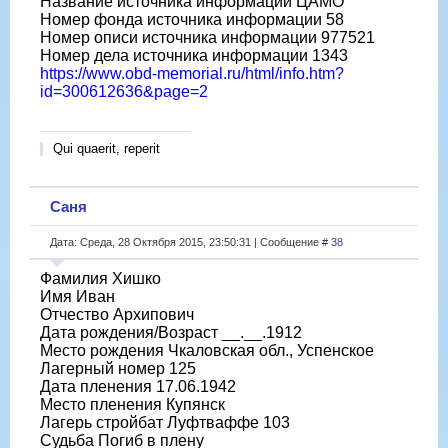
Название источника информации ЦАМО
Номер фонда источника информации 58
Номер описи источника информации 977521
Номер дела источника информации 1343
https://www.obd-memorial.ru/html/info.htm?
id=300612636&page=2
Qui quaerit, reperit
Саня
Дата: Среда, 28 Октября 2015, 23:50:31 | Сообщение #
38
Фамилия Хишко
Имя Иван
Отчество Архипович
Дата рождения/Возраст __.__.1912
Место рождения Чкаловская обл., Успенское
Лагерный номер 125
Дата пленения 17.06.1942
Место пленения Купянск
Лагерь стройбат Луфтваффе 103
Судьба Погиб в плену