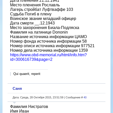
Дата пленения 21.11.1941
Место пленения Рославль
Лагерь стройбат Луфтваффе 103
Судьба Погиб в плену
Воинское звание младший офицер
Дата смерти __.12.1943
Место захоронения Биала-Подляска
Фамилия на латинице Dononin
Название источника информации ЦАМО
Номер фонда источника информации 58
Номер описи источника информации 977521
Номер дела источника информации 1359
https://www.obd-memorial.ru/html/info.htm?
id=300616739&page=2
Qui quaerit, reperit
Саня
Дата: Среда, 28 Октября 2015, 23:51:59 | Сообщение #
40
Фамилия Нистратов
Имя Иван