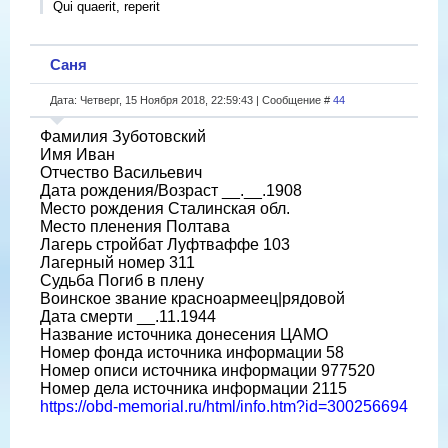
Qui quaerit, reperit
Саня
Дата: Четверг, 15 Ноября 2018, 22:59:43 | Сообщение #
44
Фамилия Зуботовский
Имя Иван
Отчество Васильевич
Дата рождения/Возраст __.__.1908
Место рождения Сталинская обл.
Место пленения Полтава
Лагерь стройбат Луфтваффе 103
Лагерный номер 311
Судьба Погиб в плену
Воинское звание красноармеец|рядовой
Дата смерти __.11.1944
Название источника донесения ЦАМО
Номер фонда источника информации 58
Номер описи источника информации 977520
Номер дела источника информации 2115
https://obd-memorial.ru/html/info.htm?id=300256694