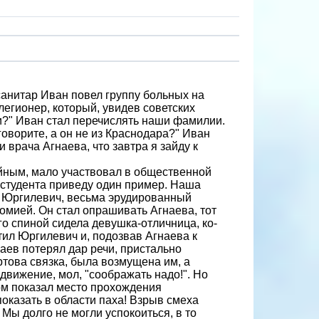
санитар Иван повел группу больных на
-легионер, который, увидев советских
и?" Иван стал перечислять наши фами­лии.
говорите, а он не из Краснодара?" Иван
и врача Агнаева, что завтра я зайду к
ийным, мало участвовал в общественной
ак студента приведу один пример. Наша
т Юргилевич, весьма эрудированный
омией. Он стал опрашивать Агнаева, тот
го спиной сидела девушка-отличница, ко­
тил Юргилевич и, подозвав Агнаева к
наев потерял дар речи, пристально
артова связка, была возмущена им, а
движение, мол, "соображать надо!". Но
ом показал место прохождения
пока­зать в области паха! Взрыв смеха
Мы долго не могли успокоиться, в то