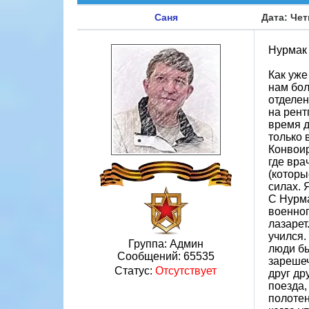
Саня
Дата: Чет
Нурмак
Как уже
нам бол
отделен
на рент
время д
только 
Конвоир
где вра
(которы
силах. 
С Нурма
военноп
лазарет
учился.
Группа: Админ
люди бы
Сообщений:
65535
зарешеч
Статус:
Отсутствует
друг др
поезда,
полотен