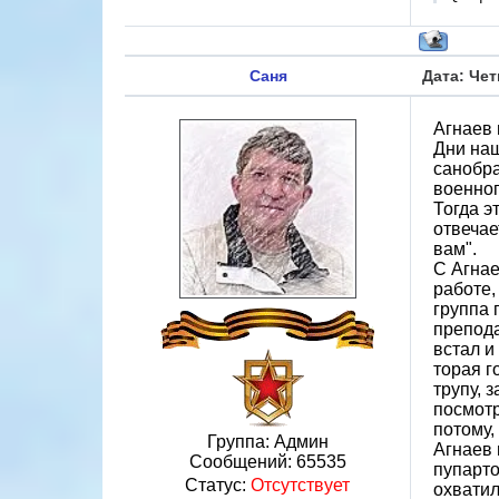
Саня
Дата: Чет
Агнаев 
Дни наш
санобра
военноп
Тогда э
отвечае
вам".
С Агнае
работе,
группа 
препода
встал и
торая г
трупу, 
посмотр
потому,
Группа: Админ
Агнаев 
Сообщений:
65535
пупарто
Статус:
Отсутствует
охватил