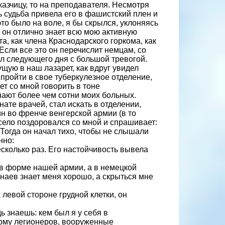
казчицу, то на преподавателя. Несмотря
ь судьба привела его в фашистский плен и
это было на воле, я бы скрылся, уклоняясь
: он отлично знает всю мою активную
а, как члена Краснодарского горкома, как
Если все это он перечислит немцам, со
ал следующего дня с большой тревогой.
ущую в наш лазарет, как вдруг увидел
 пройти в свое туберкулезное отделение,
ет со мной говорить в тоне
нают более чем сотни моих больных.
мнате врачей, стал искать в отделении,
н во френче венгерской армии (в то
село поздоровался со мной и спрашивает:
т. Тогда он начал тихо, чтобы не слышали
нно:
есколько раз. Его настойчивость вывела
 в форме нашей армии, а в немецкой
гнаев знает меня хорошо, а скрыться мне
 левой стороне грудной клетки, он
дь знаешь: кем был я у себя в
орму легионеров, вооруженные