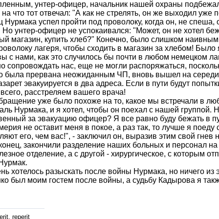
ленным, унтер-офицер, начальник нашей охраны подбежал 
 - на что тот отвечал: "А как не стрелять, он же выходил уже
 Нурмака успел пройти под проволоку, когда он, не спеша,
. Но унтер-офицер не успо­каивался: "Может, он не хотел бе
ый магазин, купить хлеб?" Конечно, было слишком наивным п
роволоку лагеря, чтобы сходить в магазин за хлебом! Было 
ы с нами, как это случилось бы почти в любом немецком л
о сопро­вождать нас, еще не могли распоряжаться, посколь
о была прервана неожиданным ЧП, вновь вышел на середин
азарет эвакуируется в два адреса. Если в пути будут попытк
всего, расстреляем вашего врача!
бращение уже было похоже на то, какое мы встречали в люб
аль Нурмака, и я хотел, чтобы он поехал с нашей группой. Н
венный за эвакуацию офицер? Я все равно буду бежать в пу
ерия не оставит меня в покое, а раз так, то лучше я поед
ляют его, чем вас!", - заключил он, выразив этим свой гнев
конец, закончили разделение наших больных и персонал на
лезное отделение, а с другой - хирургичес­кое, с которым о
Нурмак.
нь хотелось разыскать после войны Нурмака, но ничего из э
о был моим гостем после войны, а судьбу Кадырова я такж
rit, reperit