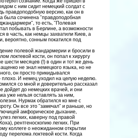
потерял сознание. Когда же пришел в
 рядом с ним сидит немецкий солдат с
удь правдоподобную версию, как он в
да была сочинена "правдоподобная
ьджандармери", то есть, "Полевая
чтал побывать в Берлине, а возможности
я в часть, как немцы захвати­ли Киев, а
и, вероятно, сонным покатился под
юдение полевой жандармерии и бросили в
ом локтевой кости, он попал к хирургу
 шести месяцев (!) в один и тот же день
ващенко не знал немецкого языка, но не
ьного, он просто прикидывался
 плохо. И немец уходил на целую неделю.
омил­ся со мной и доверительно рассказал
е дойдет до немецких врачей, и они
ка уже нельзя оставлять за ним,
олезни. Нурмак обратился ко мне с
оту. Он все это "замечал" и раньше, но
й ключицей амфорическое дыхание,
улез легких, каверну под правой
Коха), рентгеноскопию легких. При
кому коллеге о неожиданном открытии
оду перелома локтевой кости. Когда