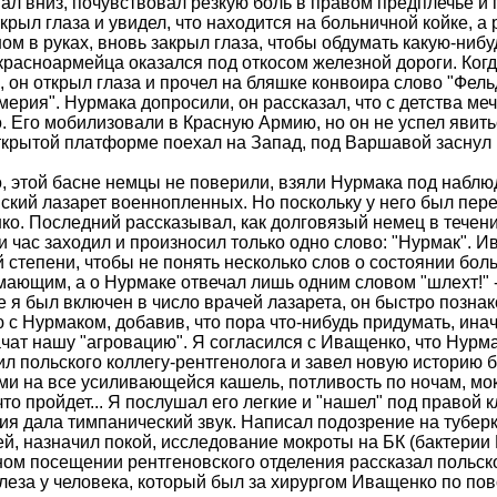
пал вниз, почувствовал резкую боль в правом предплечье и 
ткрыл глаза и увидел, что находится на больничной койке, а
ом в руках, вновь закрыл глаза, чтобы обдумать какую-ниб
расноармейца оказался под откосом железной дороги. Ког
, он открыл глаза и прочел на бляшке конвоира слово "Фел
ерия". Нурмака допросили, он рассказал, что с детства ме
. Его моби­лизовали в Красную Армию, но он не успел явитьс
ткрытой платформе поехал на Запад, под Варшавой заснул 
, этой басне немцы не поверили, взяли Нурмака под набл
кий лазарет военнопленных. Но поскольку у него был перел
о. Последний рассказывал, как долговязый немец в течение
и час заходил и произносил только одно слово: "Нурмак". И
й степени, чтобы не понять несколько слов о состоянии бол
ающим, а о Нурмаке отвечал лишь одним словом "шлехт!" -
е я был включен в число врачей лазарета, он быстро познак
 с Нурмаком, добавив, что пора что-нибудь придумать, инач
чат нашу "агровацию". Я согласился с Иващенко, что Нурма
л польского коллегу-рентгенолога и завел новую историю б
и на все усиливающейся кашель, потливость по ночам, мокр
что пройдет... Я послушал его легкие и "нашел" под право
ия дала тимпанический звук. Написал подозрение на туберк
й, назначил покой, исследование мокроты на БК (бактерии 
ом посещении рентгеновс­кого отделения рассказал поль­с
леза у человека, который был за хирургом Иващенко по пов