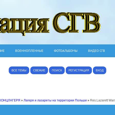
ШИЕ
ВОЕННОПЛЕННЫЕ
ФОТОАЛЬБОМЫ
ВИДЕО СГВ
ВСЕ ТЕМЫ
СВЕЖИЕ
ПОИСК
РЕГИСТРАЦИЯ
ВХОД
 КОНЦЛАГЕРЯ
»
Лагеря и лазареты на территории Польши
»
Res.Lazarett Wa