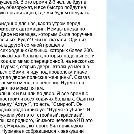
ушевой. В это время 2-3 чел. выйдут в
, обезоружат, и все быстро пойдут на
ную организацию, где мы будем получать
данно для нас, как-то утром перед
ажирских автомашин. Немцы внезапно
". Двое из немцев, которым была поручена
ольных. Куда? Они не сказали. Один из
, а другой со мной прошел в
сех ходячих больных, которых более 200.
показывал больных, которых надо вынести
роходили мимо операционной, на несколько
Нурмак, открыв дверь, втолкнул меня в
ся с Вами, я иду под проволоку, иначе
ут во дворе польские женщины". Сказав
шеломило меня, но решение Нурмака я
одил по моим пятам.
льных и вышли во двор. Я все время с
 построили всех ходячих больных. Один из
нду "Ахтунг", то есть, "Смирно!". Он
задних рядов крикнул: "Нурмака убили!" Я
еужели убит этот стройный, красивый,
 как родного, близкого чело­века?! В это
мел, Нурмака, которого бил прикладом
л Нурмака к собравшимся к эвакуации