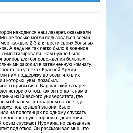
оторой находился наш лазарет, оказывали
 Мы не только могли пользоваться всеми
мер, каждые 2-3 дня вести своих больных
ов. А ведь не так легко было в военное
ам симпатизировали. Нам нужно было
конвоиров для сопровождения больных.
 больными заходил в затемненную комнату,
фронта, об успехах Красной Армии
ли нам поддержку во всем, что в их
и которых, увы, позабыл.
моего прибытия в Варшавский лазарет
л историю о том, как он попал к нам в
ойны из Киевского университета, где
ным образом - в товарном вагоне, где
верху, под крышей вагона, было
шили на полотенцах по одному спускать
ротивоположную сторону от движения
. Вторым спускают Нурмана, но связанные
тит под откос. Он рассказывал мне, что