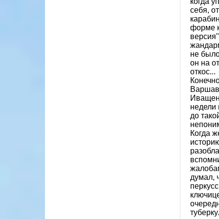
когда у
себя, о
карабин
форме к
версия"
жандарм
не было
он на о
откос...
Конечно
Варшавс
Иващенк
недели 
до тако
непоним
Когда ж
историю
разобла
вспомни
жалобам
думал, 
перкусс
ключице
очередн
туберку