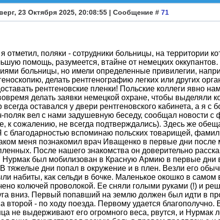
верг, 23 Октября 2025, 20:08:55 | Сообщение #
71
 я отметил, поляки - сотрудники больницы, на территории к
ьшую помощь, разумеется, втайне от немецких оккупантов.
иями больницы, но имели определенные привилегии, напри
геноскопию, делать рентгенографию легких или других орган
оставать рентгеновские пленки! Польские коллеги явно н
вовремя делать заявки немецкой охране, чтобы выделяли 
 всегда оставался у двери рентгеновского кабинета, а я с
ч-поляк вел с нами задушевную беседу, сообщал новости с 
е, к сожалению, не всегда подтверждались). Здесь же обеща
Я с благодарностью вспоминаю польских товарищей, фамили
ком меня познакомил врач Иващенко в первые дни после 
ленных. После нашего знакомства он доверительно рассказа
. Нурмак был мобилизован в Красную Армию в первые дни в
 В тяжелые дни попал в окружение и в плен. Везли его обыч
ли набиты, как сельди в бочке. Маленькое окошко в самом 
ено колючей проволокой. Ее сняли голыми руками (!) и ре
уга вниз. Первый попавший на землю должен был идти в п
 а второй - по ходу поезда. Первому удается благополучно
ца не выдерживают его огромного веса, рвутся, и Нурмак ле