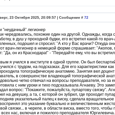
верг, 23 Октября 2025, 20:09:57 | Сообщение #
72
и "неудачный" легионер
и чередовались, похожие один на другой. Однажды, когда 
ботку, в душ у проходной будки, его встретил какой-то врач
ленных, подошел и спросил: "А кто у Вас врачи? Откуда он
тот врач-легионер в немецкой форме спрашивает: "Акопов, 
т: "Да, он из Краснодара!" - "Передайте ему, что вы встретил
вым я учился в институте в одной группе. Он был беспарт
 учился с трудом, на подсказках. Для его характеристики к
проходила топографическую анатомию. Занятия вел доцен
ватель, в совершенстве вла­деющий топографической анат
 довольно четко отвечал на вопросы преподавателя, но за е
отовила с ним уроки и тихо подсказывала Агнаеву. Это заме
задал вопрос: "Покажите, пожалуйста, пупартову связку". Аг
ел на девушку, а та, с которой он зубрил, где проходит пуп
 подняв указательный палец к виску, сделала вращательное 
воспринял это указание буквально и величественным жест
вой связки... в черепе, в области виска, вместо того, чтобы 
 всех нас, включая и пожилого преподавателя Юргилевича. 