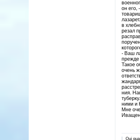
военноп
он его,
товарищ
лазарет
в хлебн
резал п
расправ
поручен
которог
- Ваш л
прежде 
Такое о
очень ж
ответст
жандарм
расстре
ния. На
туберку
ними и 
Мне оче
Иващенк
Qui quae