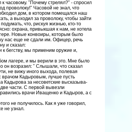
к часовому. "Почему стрелял?" - спросил
 под проволоку!" Часовой не знал, что
 обходил дом, в котором помещался наш
жать, а выходил за проволоку, чтобы зайти
одумать, что, рискуя жизнью, кто-то
ясно: охрана, привыкшая к нам, не хотела
агере. Новые конвоиры, которым было
ку нас еще не сдали им. Офицер, речь
у и сказал:
и к бегству, мы применим оружие и,
ом лагере, и мы верили в это. Мне было
о он возразил: " Слышали, что сказал
ти, не вижу иного выхода, полевая
у с врачом Кадыровым, лучше пусть
 на Кадырова за несоветские высказыва­
 две части. С первой вывезли
тправились врачи Иващенко и Кадыров, а с
того не получилось. Как я уже говорил,
е не узнал.