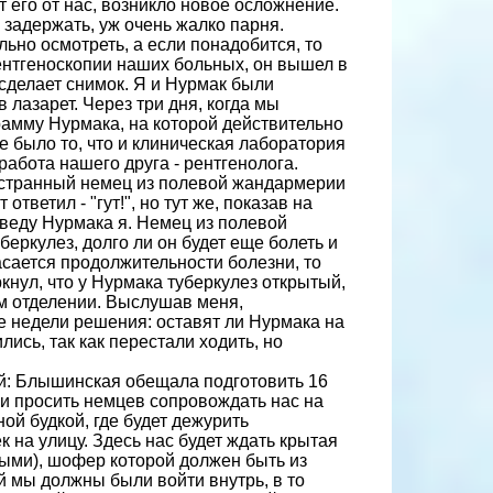
 его от нас, возникло новое осложнение.
 задержать, уж очень жалко парня.
но осмотреть, а если пона­добится, то
ентгеноскопии наших больных, он вышел в
 сделает снимок. Я и Нурмак были
 лазарет. Через три дня, когда мы
рамму Нурмака, на которой действительно
 было то, что и клиническая лаборатория
работа нашего друга - рентгенолога.
, странный немец из полевой жандармерии
ответил - "гут!", но тут же, показав на
ь веду Нурмака я. Немец из полевой
еркулез, долго ли он будет еще болеть и
 касается продолжительности болезни, то
нул, что у Нурмака туберкулез откры­тый,
ем отделении. Выслушав меня,
 недели решения: оставят ли Нурмака на
ись, так как перестали ходить, но
ой: Блышинская обещала подготовить 16
ли просить немцев сопровождать нас на
ой будкой, где будет дежурить
 на улицу. Здесь нас будет ждать кры­тая
ыми), шофер которой должен быть из
 мы должны были войти внутрь, в то