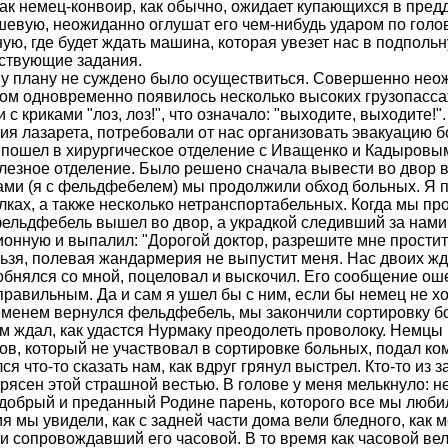
ак немец-конвоир, как обычно, ожидает купающихся в предд
евую, неожиданно оглушат его чем-нибудь ударом по голове
ую, где бу­дет ждать машина, которая увезет нас в подполь
ствующие задания.
у плану не суждено было осуществиться. Совершенно неожи
ом одновременно появилось несколько высоких грузопасс
 с криками "лоз, лоз!", что означало: "выходите, выходите!
ия лазарета, потребовали от нас организовать эвакуацию б
пошел в хирурги­ческое отделение с Иващенко и Кадыровым
лезное отделение. Было решено сначала вывести во двор в
ми (я с фельдфебелем) мы продолжили обход больных. Я 
лках, а также несколько нетранспортабельных. Когда мы п
ельдфебель вышел во двор, а украдкой следивший за нами 
онную и выпалил: "Дорогой доктор, разрешите мне простить
ьзя, полевая жандармерия не выпустит меня. Нас двоих жд
 обнялся со мной, поцеловал и выскочил. Его сообще­ние о
правильным. Да и сам я ушел бы с ним, если бы немец не х
менем вернулся фельдфебель, мы закончили сортировку бо
м ждал, как удастся Нурмаку преодолеть проволоку. Немцы
в, который не участвовал в сортировке больных, подал кома
ся что-то сказать нам, как вдруг грянул выстрел. Кто-то из 
рясен этой страшной вестью. В голове у меня мелькнуло: н
добрый и преданный Родине парень, которого все мы любили,
я мы увидели, как с задней части дома вели бледного, как 
и сопровождавший его часовой. В то время как часовой ве