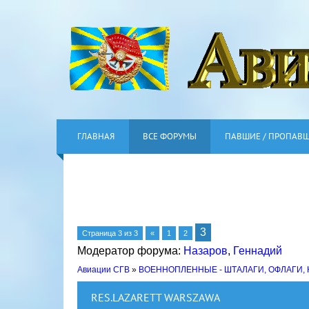
ГЛАВНАЯ
ВСЕ ФОРУМЫ
ПАВШИЕ / ПРОПАВ
3
Страница
3
из
3
«
1
2
Модератор форума:
Назаров
,
Геннадий
Авиации СГВ
»
ВОЕННОПЛЕННЫЕ - ШТАЛАГИ, ОФЛАГИ,
RES.LAZARETT WARSZAWA