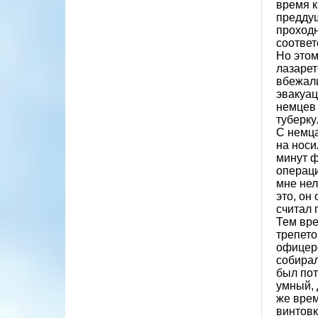
время к
преддуш
проходн
соответ
Но этом
лазарет
вбежали
эвакуац
немцев 
туберку
С немца
на носи
минут ф
операци
мне нел
это, он
считал 
Тем вре
трепето
офицеро
собирал
был пот
умный, 
же врем
винтовк