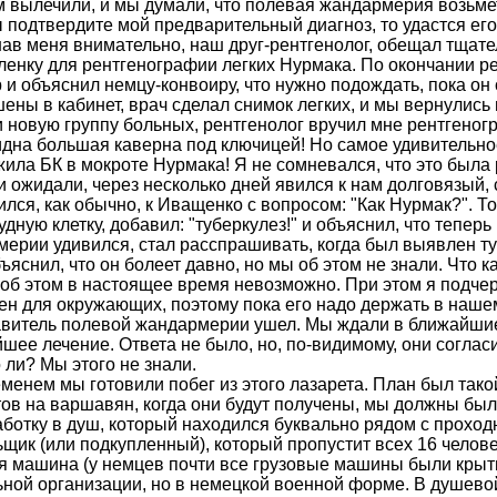
 вылечили, и мы думали, что полевая жандармерия возьмет
 подтвердите мой предварительный диагноз, то удастся его
в меня вни­мательно, наш друг-рентгенолог, обещал тщатель
ленку для рентгенографии легких Нурмака. По окончании р
 и объяснил немцу-конвоиру, что нужно подождать, пока он
ены в кабинет, врач сделал снимок легких, и мы вернулись в
 новую группу больных, рентгенолог вручил мне рентгеног
дна большая каверна под ключицей! Но самое удивительное
ила БК в мокроте Нурмака! Я не сомневался, что это была 
и ожидали, через несколько дней явился к нам долговязый
ился, как обычно, к Иващенко с вопро­сом: "Как Нурмак?". Тот 
удную клетку, добавил: "туберкулез!" и объяснил, что тепер
ерии удивился, стал расспрашивать, когда был выявлен туб
объяснил, что он болеет давно, но мы об этом не знали. Что
 об этом в настоящее время невозможно. При этом я подчерк
ен для окружающих, поэтому пока его надо держать в наш
витель полевой жандармерии ушел. Мы ждали в ближайшие
шее лечение. Ответа не было, но, по-видимому, они согласил
 ли? Мы этого не знали.
менем мы готовили побег из этого лазарета. План был так
ов на варшавян, когда они бу­дут получены, мы должны бы
ботку в душ, который находился буквально ря­дом с проходн
щик (или подкупленный), который пропустит всех 16 человек
я машина (у немцев почти все грузовые машины были крыт
ной организации, но в немецкой военной форме. В душевой