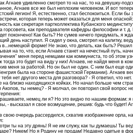
ак Агнаев удивленно смотрел то на нас, то на девушку-подс
анное, Агнаев все же был неплохим человеком. И вот тепер
тский легион! Я, естественно, стал беспокоиться. Если бы 
 встречи, которая теперь может оказаться для меня опасной
ность как секретаря партколлектива Кубанского мединститут
а горсовета, как преподавателя кафедры философии и т. д. 
дет покончено! Как быть? Не сумев ничего придумать, я жд
ий день наступил. Я сидел у окна, смотрел на калитку, вед
 в...немецкой форме! Не знаю, что делать, как быть? Решил
ывая на то, что, если Агнаев станет на нечестный путь, начн
ачения" меня перед немцами как коммуниста, то об этом уз
ж тогда это будет на виду у них! Агнаев, не найдя меня в ко
ив меня за работой. Но он был не один. С ним был еще оди
енгрия была на стороне фашистской Германии). Агнаев ве
 у тебя нет другого места для разговора? - Я ответил, что не
 на близко находящихся койках. Но начал больше чем стра
и Акопов, ты немец? - Я молчал, он повторил свой вопрос н
терпения:
прашиваете, немец ли я? Но это видно по нашим формам: я
ы, - высказал я свое возмущение, решив: будь что будет! А
в свою очередь рассердился, схватив изобра­жение орла, на
л:
мотри ты на эту дрянь! Я не им служу, как ты думаешь! Ты ве
аре? Никем! Но я Родину не продам! Недавно одетые в ф