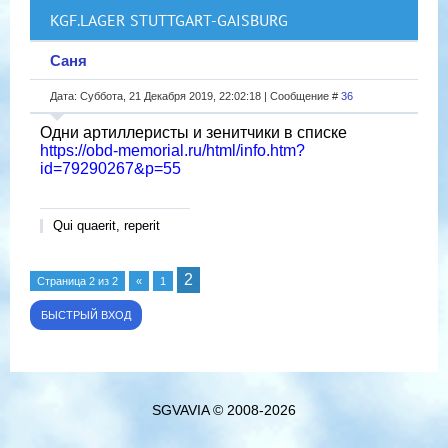
KGF.LAGER STUTTGART-GAISBURG
Саня
Дата: Суббота, 21 Декабря 2019, 22:02:18 | Сообщение #
36
Одни артиллеристы и зенитчики в списке
https://obd-memorial.ru/html/info.htm?
id=79290267&p=55
Qui quaerit, reperit
2
Страница
2
из
2
«
1
SGVAVIA © 2008-2026