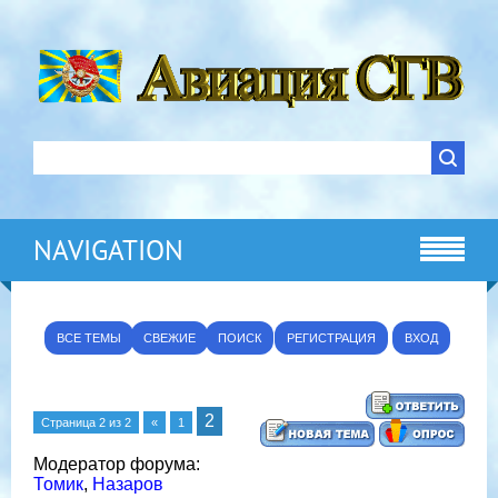
NAVIGATION
ВСЕ ТЕМЫ
СВЕЖИЕ
ПОИСК
РЕГИСТРАЦИЯ
ВХОД
2
Страница
2
из
2
«
1
Модератор форума:
Томик
,
Назаров