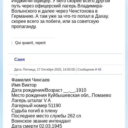
Инджигян офицер. У него скорее всего другой
путь через офицерский лагерь Владимира-
Волынского и далее через Ченстохова в
Германию. А там уже за что-то попал в Дахау,
скорее всего за побеги, или за советскую
пропаганду.
Qui quaerit, reperit
Саня
Дата: Пятница, 17 Октября 2025, 14:00:05 | Сообщение #
48
Фамилия Чингаев
Имя Виктор
Дата рождения/Возраст __.__.1910
Место рождения Куйбышевская обл., Помаево
Лагерь шталаг V A
Лагерный номер 51190
Судьба погиб в плену
Последнее место службы 262 сп
Воинское звание интендант
Дата смерти 02.03.1945