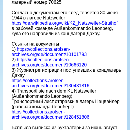
лагерный номер 70625
Согласно документам его след теряется 30 июня
1944 в лагере Natzweiler
https://de.wikipedia.org/wiki/KZ_Natzweiler-Struthof
в рабочей команде Außenkommando Leonberg,
куда его направили из концлагеря Дахау.
Ссылки на документы
1)
https://collections.arolsen-
archives.org/de/document/10101793
2)
https://collections.arolsen-
archives.org/de/document/10666120
3) Журнал регистрации поступивших в концлагерь
Дахау
https://collections.arolsen-
archives.org/de/document/130431816
4) Transportliste nach dem KL Natzweiler
(Außenkommando Leonberg)
Транспортный лист отправки в лагерь Нацвайлер
(рабочая команда Леонберг)
https://collections.arolsen-
archives.org/de/document/128451806
Всплыла выписка из бухгалтерии за июнь-август