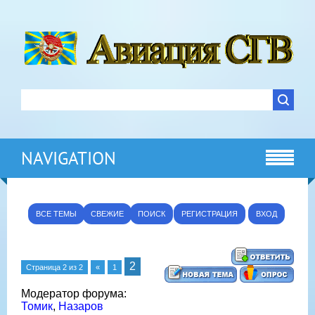
NAVIGATION
ВСЕ ТЕМЫ
СВЕЖИЕ
ПОИСК
РЕГИСТРАЦИЯ
ВХОД
2
Страница
2
из
2
«
1
Модератор форума:
Томик
,
Назаров