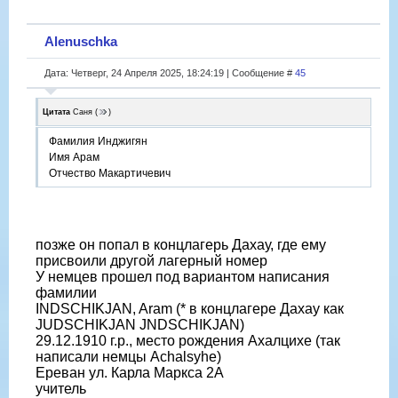
Alenuschka
Дата: Четверг, 24 Апреля 2025, 18:24:19 | Сообщение #
45
Цитата
Саня
(
)
Фамилия Инджигян
Имя Арам
Отчество Макартичевич
позже он попал в концлагерь Дахау, где ему
присвоили другой лагерный номер
У немцев прошел под вариантом написания
фамилии
INDSCHIKJAN, Aram (* в концлагере Дахау как
JUDSCHIKJAN JNDSCHIKJAN)
29.12.1910 г.р., место рождения Ахалцихе (так
написали немцы Achalsyhe)
Ереван ул. Карла Маркса 2А
учитель