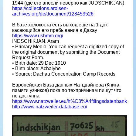
1944 (где его внесли неверно как JUDSCHIKJAN)
https://collections.arolsen-
archives.org/de/document/128453526
В базе холокоста есть выход еще на 1 док
касающийся его пребывания в Дахау
https://www.ushmm.org/
INDSCHIKJAN, Aram
• Primary Media: You can request a digitized copy of
the original document by submitting the Document
Request Form.
• Birth date: 29 Dec 1910
• Birth place: Achalyhe
• Source: Dachau Concentration Camp Records
Европейская База данных Натцвайлера (Книга
памяти узников) пока по техпричинам пишут что
не доступна
https://www.natzweiler.eu/h%C3%A4ftlingsdatenbank
http://www.natzweiler-database.eu/