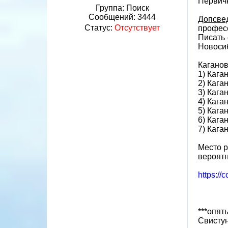
Первич
Группа: Поиск
Сообщений:
3444
Допсве
Статус:
Отсутствует
професс
Писать 
Новоси
Каганов
1) Кага
2) Кага
3) Кага
4) Кага
5) Кага
6) Кага
7) Кага
Место 
вероятн
https://
***опят
Свистун