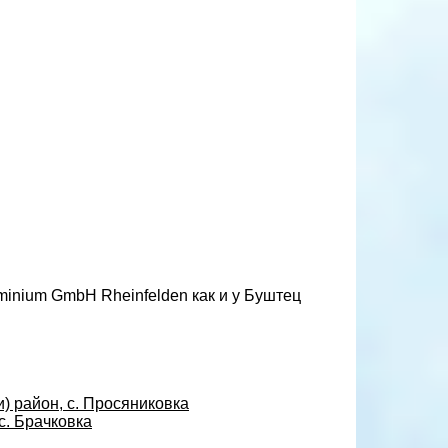
minium GmbH Rheinfelden как и у Буштец
и) район, с. Просяниковка
с. Брачковка