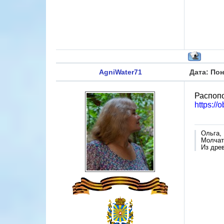
AgniWater71
Дата: Пон
Распоп
https://
Ольга,
Молчат 
Из дре