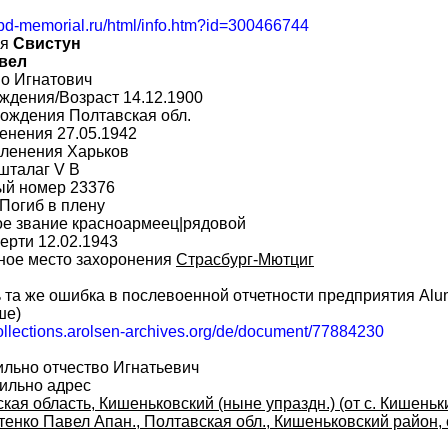
obd-memorial.ru/html/info.htm?id=300466744
ия
Свистун
вел
о Игнатович
ждения/Возраст 14.12.1900
ождения Полтавская обл.
енения 27.05.1942
пленения Харьков
шталаг V B
ый номер 23376
Погиб в плену
ое звание красноармеец|рядовой
ерти 12.02.1943
ное место захоронения
Страсбург-Мютциг
ь та же ошибка в послевоенной отчетности предприятия Alu
ше)
collections.arolsen-archives.org/de/document/77884230
ильно отчество Игнатьевич
вильно адрес
кая область, Кишеньковский (ныне упраздн.) (от с. Кишеньк
тенко Павел Апан., Полтавская обл., Кишеньковский район, 