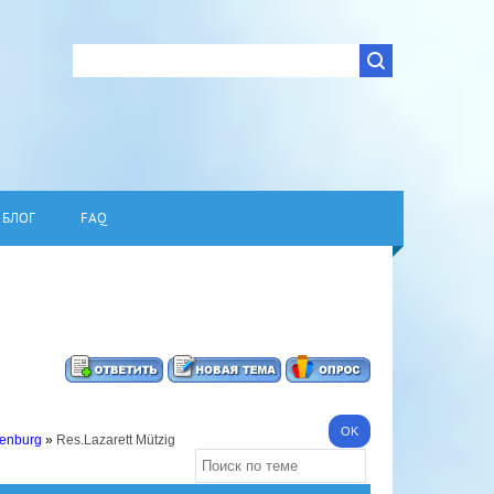
БЛОГ
FAQ
fenburg
»
Res.Lazarett Mützig