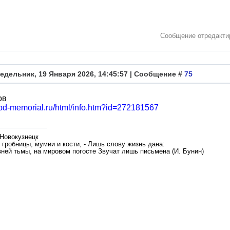
Сообщение отредакт
едельник, 19 Января 2026, 14:45:57 | Сообщение #
75
ов
obd-memorial.ru/html/info.htm?id=272181567
 Новокузнецк
гробницы, мумии и кости, - Лишь слову жизнь дана:
вней тьмы, на мировом погосте Звучат лишь письмена (И. Бунин)