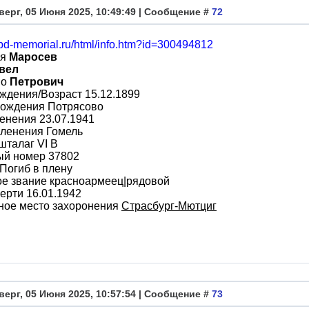
верг, 05 Июня 2025, 10:49:49 | Сообщение #
72
obd-memorial.ru/html/info.htm?id=300494812
ия
Маросев
вел
во
Петрович
ждения/Возраст 15.12.1899
рождения Потрясово
енения 23.07.1941
пленения Гомель
шталаг VI B
ый номер 37802
Погиб в плену
ое звание красноармеец|рядовой
ерти 16.01.1942
ное место захоронения
Страсбург-Мютциг
верг, 05 Июня 2025, 10:57:54 | Сообщение #
73