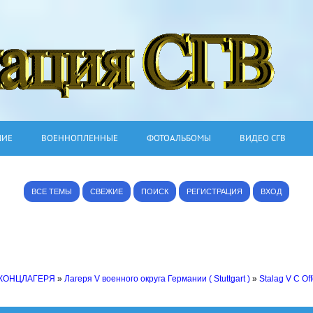
ШИЕ
ВОЕННОПЛЕННЫЕ
ФОТОАЛЬБОМЫ
ВИДЕО СГВ
ВСЕ ТЕМЫ
СВЕЖИЕ
ПОИСК
РЕГИСТРАЦИЯ
ВХОД
 КОНЦЛАГЕРЯ
»
Лагеря V военного округа Германии ( Stuttgart )
»
Stalag V C Of