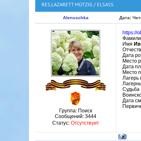
RES.LAZARETT MÜTZIG / ELSASS
Alenuschka
Дата: Чет
https://
Фамил
Имя
Ив
Отчест
Дата ро
Место 
Дата пл
Место 
Лагерь 
Лагерн
Судьба 
Воинск
Дата см
Первич
Группа: Поиск
Сообщений:
3444
Статус:
Отсутствует