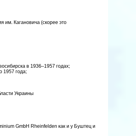
я им. Кагановича (скорее это
осибирска в 1936–1957 годах;
 1957 года;
бласти Украины
minium GmbH Rheinfelden как и у Буштец и