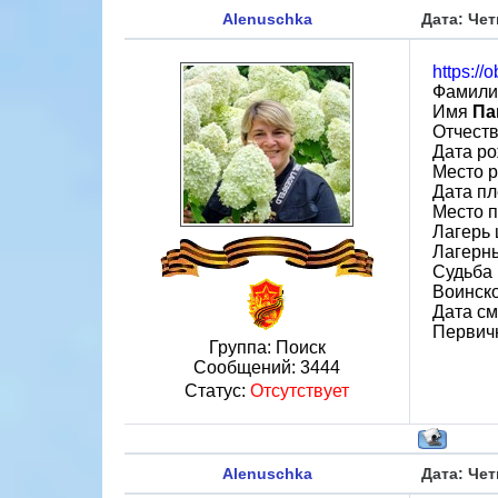
Alenuschka
Дата: Чет
https://
Фамил
Имя
Па
Отчест
Дата ро
Место 
Дата пл
Место 
Лагерь 
Лагерн
Судьба 
Воинск
Дата см
Первич
Группа: Поиск
Сообщений:
3444
Статус:
Отсутствует
Alenuschka
Дата: Чет