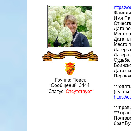
https://
Фамил
Имя
Па
Отчеств
Дата ро
Место р
Дата пл
Место 
Лагерь 
Лагерн
Судьба 
Воинск
Дата см
Первич
Группа: Поиск
Сообщений:
3444
***опят
Статус:
Отсутствует
(см. вы
https://
***прав
*** пра
Полтавс
брат Бу