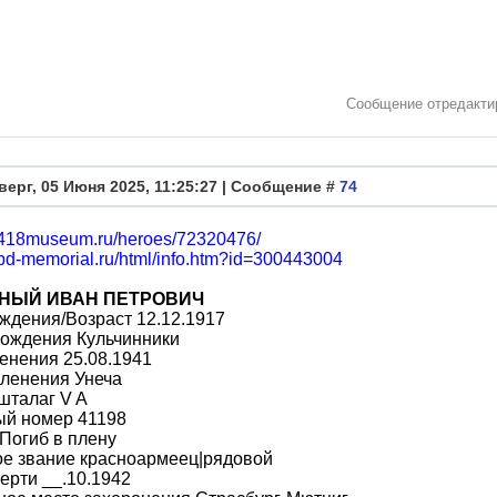
Сообщение отредакт
верг, 05 Июня 2025, 11:25:27 | Сообщение #
74
/1418museum.ru/heroes/72320476/
obd-memorial.ru/html/info.htm?id=300443004
НЫЙ ИВАН ПЕТРОВИЧ
ждения/Возраст 12.12.1917
рождения Кульчинники
енения 25.08.1941
пленения Унеча
шталаг V A
ый номер 41198
Погиб в плену
ое звание красноармеец|рядовой
ерти __.10.1942