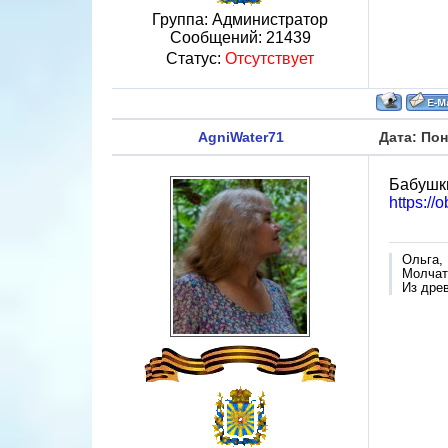
Группа: Администратор
Сообщений:
21439
Статус:
Отсутствует
AgniWater71
Дата: Пон
Бабушк
https://
Ольга,
Молчат 
Из дре