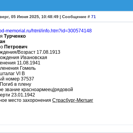
верг, 05 Июня 2025, 10:48:49 | Сообщение #
71
obd-memorial.ru/html/info.htm?id=300574148
ия
Турченко
ан
во
Петрович
ждения/Возраст 17.08.1913
рождения Ивановская
енения 11.08.1941
пленения Гомель
шталаг VI B
ый номер 37537
Погиб в плену
ое звание красноармеец|рядовой
ерти 23.01.1942
ное место захоронения
Страсбург-Мютциг