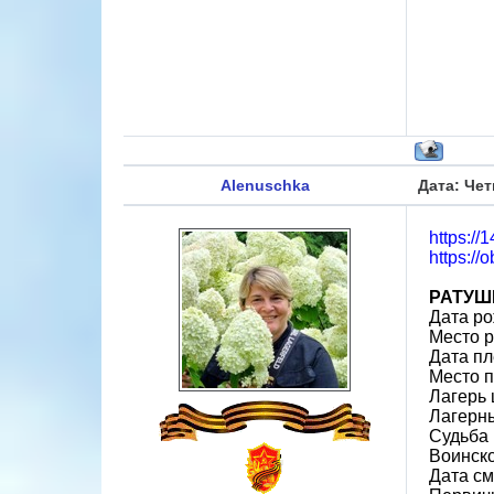
Alenuschka
Дата: Чет
https:/
https://
РАТУШ
Дата ро
Место 
Дата пл
Место 
Лагерь 
Лагерн
Судьба 
Воинск
Дата см