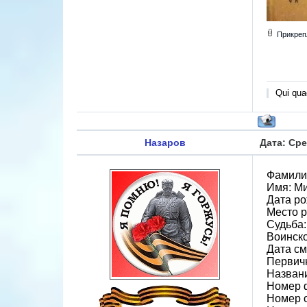
Прикреп
Qui quae
Назаров
Дата: Сре
Фамили
Имя: М
Дата ро
Место р
Судьба:
Воинско
Дата см
Первичн
Назван
Номер 
Номер 