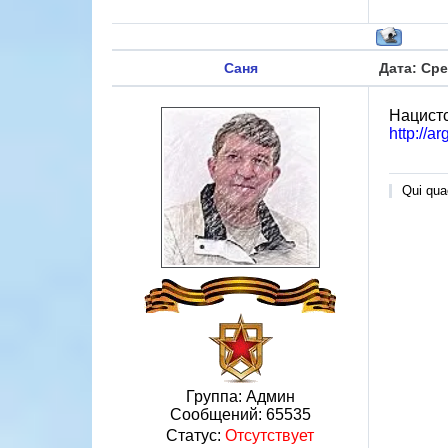
Саня
Дата: Сре
Нацистс
http://a
Qui quae
Группа: Админ
Сообщений:
65535
Статус:
Отсутствует