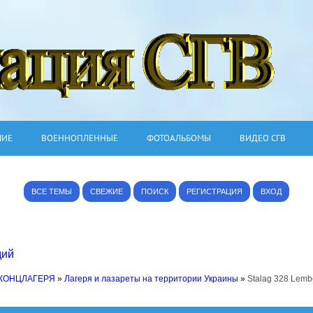
ШИЕ
ВОЕННОПЛЕННЫЕ
ФОТОАЛЬБОМЫ
ВИДЕО СГВ
ВСЕ ТЕМЫ
СВЕЖИЕ
ПОИСК
РЕГИСТРАЦИЯ
ВХОД
дий
 КОНЦЛАГЕРЯ
»
Лагеря и лазареты на территории Украины
»
Stalag 328 Lemb