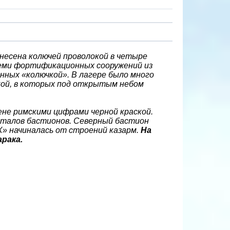
несена колючей проволокой в четыре
семи фортификационных сооружений из
нных «колючкой». В лагере было много
кой, в которых под открытым небом
ене римскими цифрами черной краской.
рталов бастионов. Северный бастион
IX» начиналась от строений казарм.
На
рака.