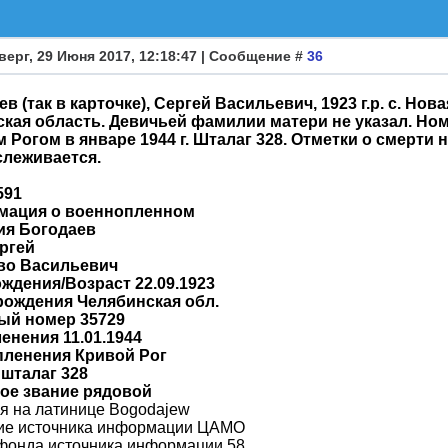
верг, 29 Июня 2017, 12:18:47 | Сообщение #
36
в (так в карточке), Сергей Васильевич, 1923 г.р. с. Но
ская область. Девичьей фамилии матери не указал. Ном
 Рогом в январе 1944 г. Шталаг 328. Отметки о смерти
слеживается.
591
ация о военнопленном
я Богодаев
ргей
во Васильевич
ождения/Возраст 22.09.1923
рождения Челябинская обл.
ый номер 35729
енения 11.01.1944
пленения Кривой Рог
 шталаг 328
ое звание рядовой
я на латинице Bogodajew
ие источника информации ЦАМО
фонда источника информации 58