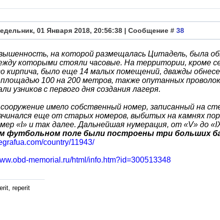
едельник, 01 Января 2018, 20:56:38 | Сообщение #
38
звышенность, на которой размещалась Цитадель, была об
между которыми стояли часовые. На территории, кроме 
о кирпича, было еще 14 малых помещений, дважды обнесе
 площадью 100 на 200 метров, также опутанных проволо
ли узников с первого дня создания лагеря.
 сооружение имело собственный номер, записанный на ст
ачинался еще от старых номеров, выбитых на камнях по
мер «І» и так далее. Дальнейшая нумерация, от «V» до «
 футбольном поле были построены три больших ба
elegrafua.com/country/11943/
/www.obd-memorial.ru/html/info.htm?id=300513348
rit, reperit