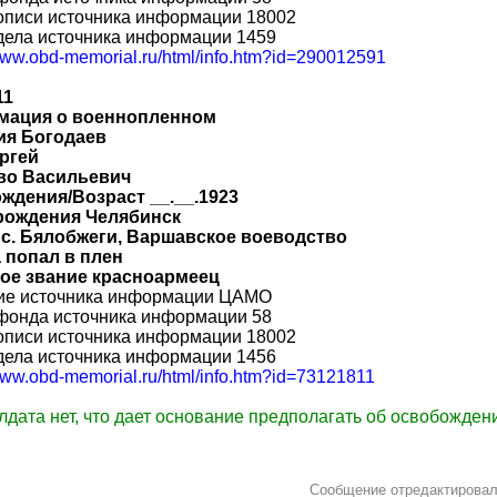
описи источника информации 18002
дела источника информации 1459
/www.obd-memorial.ru/html/info.htm?id=290012591
11
ация о военнопленном
я Богодаев
ргей
во Васильевич
ождения/Возраст __.__.1923
рождения Челябинск
 с. Бялобжеги, Варшавское воеводство
 попал в плен
ое звание красноармеец
ие источника информации ЦАМО
фонда источника информации 58
описи источника информации 18002
дела источника информации 1456
/www.obd-memorial.ru/html/info.htm?id=73121811
лдата нет, что дает основание предполагать об освобождени
Сообщение отредактирова