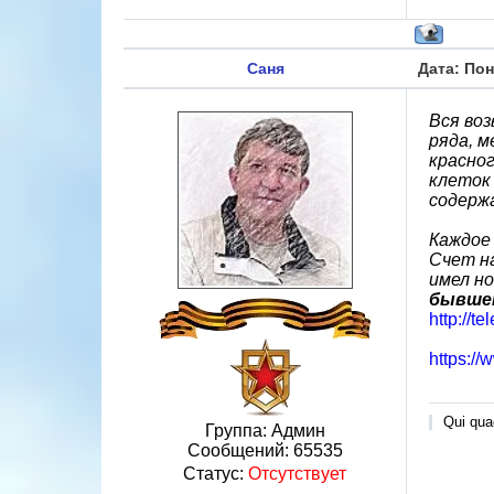
Саня
Дата: Пон
Вся во
ряда, 
красног
клеток
содержа
Каждое
Счет н
имел но
бывшем
http://t
https:/
Qui quae
Группа: Админ
Сообщений:
65535
Статус:
Отсутствует