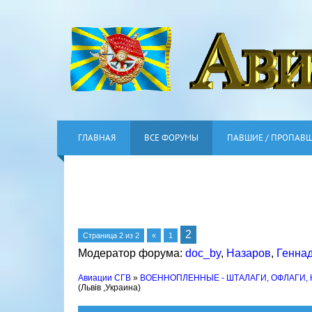
ГЛАВНАЯ
ВСЕ ФОРУМЫ
ПАВШИЕ / ПРОПАВ
2
Страница
2
из
2
«
1
Модератор форума:
doc_by
,
Назаров
,
Генна
Авиации СГВ
»
ВОЕННОПЛЕННЫЕ - ШТАЛАГИ, ОФЛАГИ,
(Львів ,Украина)