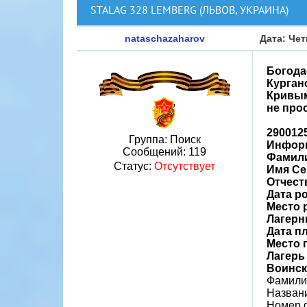
STALAG 328 LEMBERG (ЛЬВОВ, УКРАИНА)
nataschazaharov
Дата: Чет
Богодае
Курган
Кривым
не про
290012
Группа: Поиск
Информ
Сообщений:
119
Фамили
Статус:
Отсутствует
Имя Се
Отчест
Дата р
Место 
Лагерн
Дата пл
Место 
Лагерь
Воинск
Фамили
Назван
Номер 