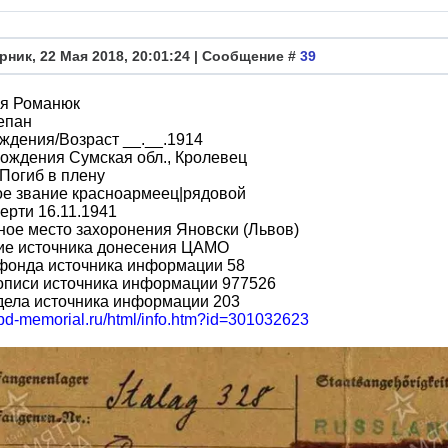
рник, 22 Мая 2018, 20:01:24 | Сообщение #
39
я Романюк
епан
ждения/Возраст __.__.1914
ождения Сумская обл., Кролевец
Погиб в плену
ое звание красноармеец|рядовой
ерти 16.11.1941
ое место захоронения Яновски (Львов)
ие источника донесения ЦАМО
фонда источника информации 58
описи источника информации 977526
дела источника информации 203
obd-memorial.ru/html/info.htm?id=301032623