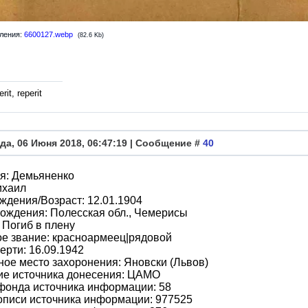
ления:
6600127.webp
(82.6 Kb)
rit, reperit
да, 06 Июня 2018, 06:47:19 | Сообщение #
40
я: Демьяненко
ихаил
ждения/Возраст: 12.01.1904
ождения: Полесская обл., Чемерисы
 Погиб в плену
е звание: красноармеец|рядовой
ерти: 16.09.1942
ое место захоронения: Яновски (Львов)
ие источника донесения: ЦАМО
фонда источника информации: 58
описи источника информации: 977525