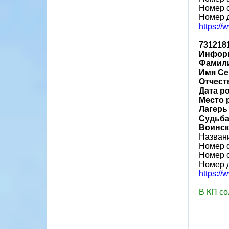
Номер 
Номер 
https:/
731218
Информ
Фамили
Имя Се
Отчест
Дата р
Место 
Лагерь
Судьба
Воинск
Назван
Номер 
Номер 
Номер 
https:/
В КП со