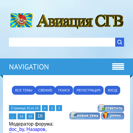
NAVIGATION
ВСЕ ТЕМЫ
СВЕЖИЕ
ПОИСК
РЕГИСТРАЦИЯ
ВХОД
Страница
16
из
16
«
1
2
16
…
14
15
Модератор форума:
doc_by
,
Назаров
,