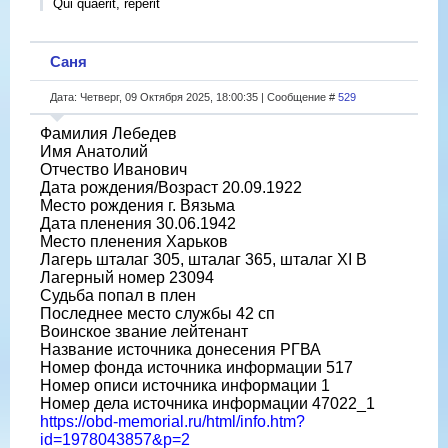
Qui quaerit, reperit
Саня
Дата: Четверг, 09 Октября 2025, 18:00:35 | Сообщение #
529
Фамилия Лебедев
Имя Анатолий
Отчество Иванович
Дата рождения/Возраст 20.09.1922
Место рождения г. Вязьма
Дата пленения 30.06.1942
Место пленения Харьков
Лагерь шталаг 305, шталаг 365, шталаг XI B
Лагерный номер 23094
Судьба попал в плен
Последнее место службы 42 сп
Воинское звание лейтенант
Название источника донесения РГВА
Номер фонда источника информации 517
Номер описи источника информации 1
Номер дела источника информации 47022_1
https://obd-memorial.ru/html/info.htm?
id=1978043857&p=2