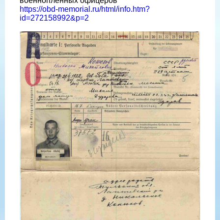
военнопленных офицеров
https://obd-memorial.ru/html/info.htm?
id=272158992&p=2