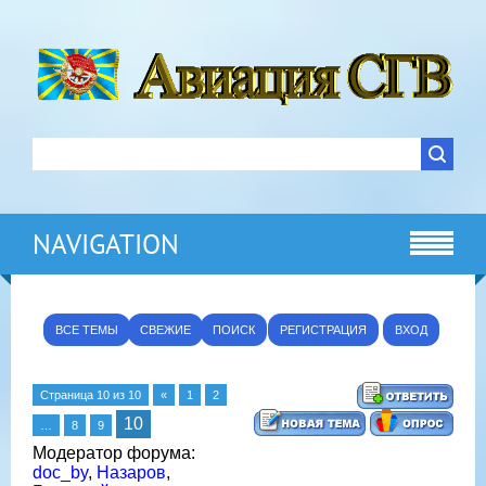
NAVIGATION
ВСЕ ТЕМЫ
СВЕЖИЕ
ПОИСК
РЕГИСТРАЦИЯ
ВХОД
Страница
10
из
10
«
1
2
10
…
8
9
Модератор форума:
doc_by
,
Назаров
,