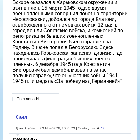
Вскоре оказался в Харьковском окружении и
взят в плен. 15 марта 1945 года с двумя
военнопленными совершил побег на территории
Чехословакии, добрался до города Клатони,
освобожденного от немецких войск. 12 мая в
город вошли Советские войска, и комиссией по
репотризации бывших военнопленных
Константин Викторович был отправлен на
Родину. В июне попал в Белоруссию. Здесь
находилась Горьковская запасная дивизия, где
проводилась фильтрация бывших военно-
пленных. 6 декабря 1945 года Константин
Викторович был демобилизован в запас,
получил справку, что он участник войны 1941–
1945 гг., и медаль «За победу над Германией»"
Светлана И.
Саня
Дата: Суббота, 09 Мая 2026, 16:25:29 | Сообщение #
79
svetik2263
,