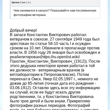
Цитата
Саня
(
)
Чем занимался в запасе? Показывайте нам послевоенную
фотографию ветерана.
Добрый вечер!
В запасе Константин Викторович работал
ветврачом в совхозе. 27 сентября 1949 года был
арестован по статье 58-10 часть I и осужден
сроком на 10 лет. Обвинили в пропаганде против
власти. В 1956 году 26 января был освобожден и
реабилитирован(https://ru.openlist.wiki/
Пахотин_Константин_Викторович_(1912)). После
этого дедушка некоторое время работал в той
же должности - ветеринарным врачом (в
ветлаборатории в Петропавловске). Потом
переехал в Омск. Умер 02.05.1997 г., немного не
дожив до 85-летия (точная дата его рождения -
03.06.1912). Оставлю здесь всю эту информацию
на случай, если ее будут искать другие
родственники, т.к. у Константина Викторовича
было трое детей и были внуки. Прикрепляю
фотографии разных периодов. Фотографий
мало, т.к. моя бабушка познакомилась с ним уже