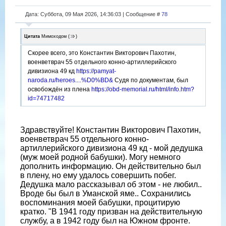
Дата: Суббота, 09 Мая 2026, 14:36:03 | Сообщение #
78
Цитата
Мимоходом
(
)
Скорее всего, это Константин Викторович Пахотин,
военветврач 55 отдельного конно-артиллерийского
дивизиона 49 кд
https://pamyat-
naroda.ru/heroes....%D0%BD&
Судя по документам, был
освобождён из плена
https://obd-memorial.ru/html/info.htm?
id=74717482
Здравствуйте! Константин Викторович Пахотин,
военветврач 55 отдельного конно-
артиллерийского дивизиона 49 кд - мой дедушка
(муж моей родной бабушки). Могу немного
дополнить информацию. Он действительно был
в плену, но ему удалось совершить побег.
Дедушка мало рассказывал об этом - не любил..
Вроде бы был в Уманской яме.. Сохранились
воспоминания моей бабушки, процитирую
кратко. "В 1941 году призван на действительную
службу, а в 1942 году был на Южном фронте.