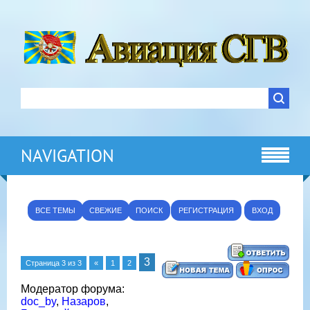
NAVIGATION
ВСЕ ТЕМЫ
СВЕЖИЕ
ПОИСК
РЕГИСТРАЦИЯ
ВХОД
3
Страница
3
из
3
«
1
2
Модератор форума:
doc_by
,
Назаров
,