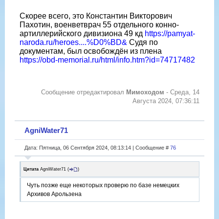
Скорее всего, это Константин Викторович
Пахотин, военветврач 55 отдельного конно-
артиллерийского дивизиона 49 кд
https://pamyat-
naroda.ru/heroes....%D0%BD&
Судя по
документам, был освобождён из плена
https://obd-memorial.ru/html/info.htm?id=74717482
Сообщение отредактировал
Мимоходом
-
Среда, 14
Августа 2024, 07:36:11
AgniWater71
Дата: Пятница, 06 Сентября 2024, 08:13:14 | Сообщение #
76
Цитата
AgniWater71
(
)
Чуть позже еще некоторых проверю по базе немецких
Архивов Арользена