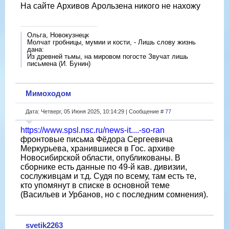
На сайте Архивов Арользена никого не нахожу
Ольга, Новокузнецк
Молчат гробницы, мумии и кости, - Лишь слову жизнь
дана:
Из древней тьмы, на мировом погосте Звучат лишь
письмена (И. Бунин)
Мимоходом
Дата: Четверг, 05 Июня 2025, 10:14:29 | Сообщение #
77
https://www.spsl.nsc.ru/news-it....-so-ran
фронтовые письма Фёдора Сергеевича
Меркурьева, хранившиеся в Гос. архиве
Новосибирской области, опубликованы. В
сборнике есть данные по 49-й кав. дивизии,
сослуживцам и т.д. Судя по всему, там есть те,
кто упомянут в списке в основной теме
(Васильев и Урбанов, но с последним сомнения).
svetik2263