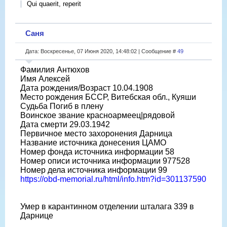
Qui quaerit, reperit
Саня
Дата: Воскресенье, 07 Июня 2020, 14:48:02 | Сообщение #
49
Фамилия Антюхов
Имя Алексей
Дата рождения/Возраст 10.04.1908
Место рождения БССР, Витебская обл., Куяши
Судьба Погиб в плену
Воинское звание красноармеец|рядовой
Дата смерти 29.03.1942
Первичное место захоронения Дарница
Название источника донесения ЦАМО
Номер фонда источника информации 58
Номер описи источника информации 977528
Номер дела источника информации 99
https://obd-memorial.ru/html/info.htm?id=301137590
Умер в карантинном отделении шталага 339 в
Дарнице