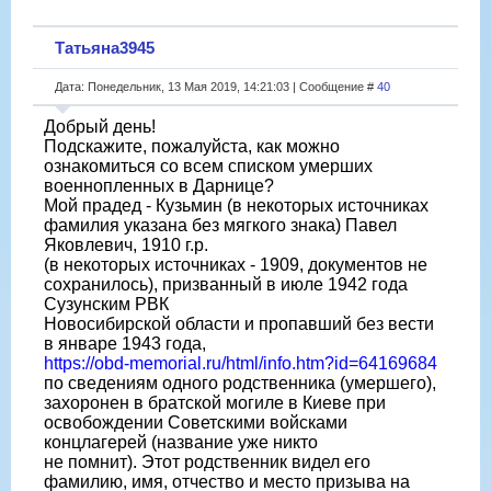
Татьяна3945
Дата: Понедельник, 13 Мая 2019, 14:21:03 | Сообщение #
40
Добрый день!
Подскажите, пожалуйста, как можно
ознакомиться со всем списком умерших
военнопленных в Дарнице?
Мой прадед - Кузьмин (в некоторых источниках
фамилия указана без мягкого знака) Павел
Яковлевич, 1910 г.р.
(в некоторых источниках - 1909, документов не
сохранилось), призванный в июле 1942 года
Сузунским РВК
Новосибирской области и пропавший без вести
в январе 1943 года,
https://obd-memorial.ru/html/info.htm?id=64169684
по сведениям одного родственника (умершего),
захоронен в братской могиле в Киеве при
освобождении Советскими войсками
концлагерей (название уже никто
не помнит). Этот родственник видел его
фамилию, имя, отчество и место призыва на