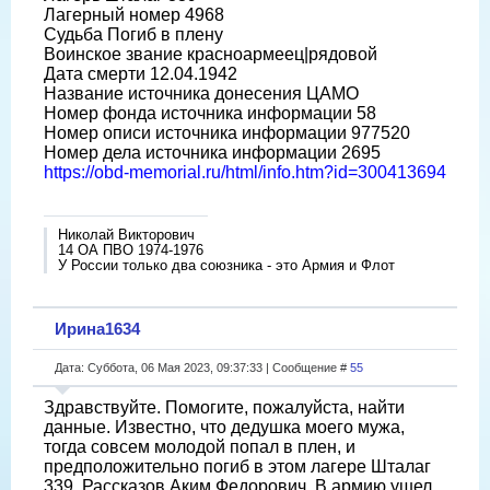
Лагерный номер 4968
Судьба Погиб в плену
Воинское звание красноармеец|рядовой
Дата смерти 12.04.1942
Название источника донесения ЦАМО
Номер фонда источника информации 58
Номер описи источника информации 977520
Номер дела источника информации 2695
https://obd-memorial.ru/html/info.htm?id=300413694
Николай Викторович
14 ОА ПВО 1974-1976
У России только два союзника - это Армия и Флот
Ирина1634
Дата: Суббота, 06 Мая 2023, 09:37:33 | Сообщение #
55
Здравствуйте. Помогите, пожалуйста, найти
данные. Известно, что дедушка моего мужа,
тогда совсем молодой попал в плен, и
предположительно погиб в этом лагере Шталаг
339. Рассказов Аким Федорович. В армию ушел