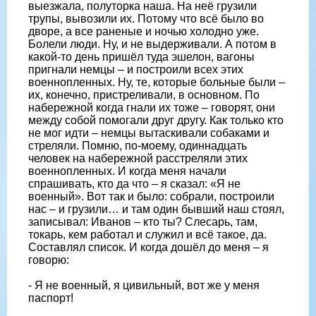
выезжала, полуторка наша. На неё грузили
трупы, вывозили их. Потому что всё было во
дворе, а все раненые и ночью холодно уже.
Болели люди. Ну, и не выдерживали. А потом в
какой-то день пришёл туда эшелон, вагоны
пригнали немцы – и построили всех этих
военнопленных. Ну, те, которые больные были –
их, конечно, пристреливали, в основном. По
набережной когда гнали их тоже – говорят, они
между собой помогали друг другу. Как только кто
не мог идти – немцы вытаскивали собаками и
стреляли. Помню, по-моему, одиннадцать
человек на набережной расстреляли этих
военнопленных. И когда меня начали
спрашивать, кто да что – я сказал: «Я не
военный». Вот так и было: собрали, построили
нас – и грузили… и там один бывший наш стоял,
записывал: Иванов – кто ты? Слесарь, там,
токарь, кем работал и служил и всё такое, да.
Составлял список. И когда дошёл до меня – я
говорю:
- Я не военный, я цивильный, вот же у меня
паспорт!