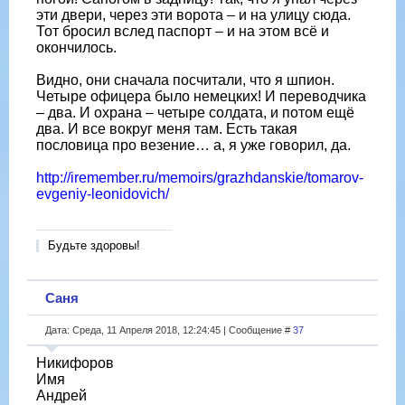
эти двери, через эти ворота – и на улицу сюда.
Тот бросил вслед паспорт – и на этом всё и
окончилось.
Видно, они сначала посчитали, что я шпион.
Четыре офицера было немецких! И переводчика
– два. И охрана – четыре солдата, и потом ещё
два. И все вокруг меня там. Есть такая
пословица про везение… а, я уже говорил, да.
http://iremember.ru/memoirs/grazhdanskie/tomarov-
evgeniy-leonidovich/
Будьте здоровы!
Саня
Дата: Среда, 11 Апреля 2018, 12:24:45 | Сообщение #
37
Никифоров
Имя
Андрей