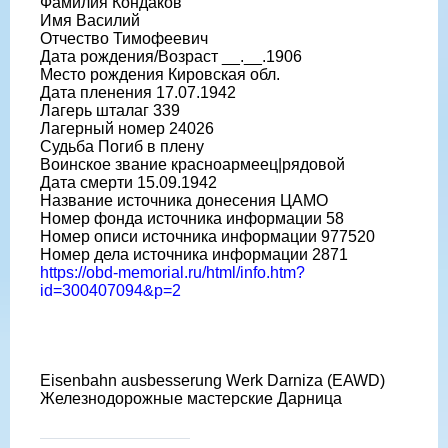
Фамилия Кондаков
Имя Василий
Отчество Тимофеевич
Дата рождения/Возраст __.__.1906
Место рождения Кировская обл.
Дата пленения 17.07.1942
Лагерь шталаг 339
Лагерный номер 24026
Судьба Погиб в плену
Воинское звание красноармеец|рядовой
Дата смерти 15.09.1942
Название источника донесения ЦАМО
Номер фонда источника информации 58
Номер описи источника информации 977520
Номер дела источника информации 2871
https://obd-memorial.ru/html/info.htm?
id=300407094&p=2
Eisenbahn ausbesserung Werk Darniza (EAWD)
Железнодорожные мастерские Дарница