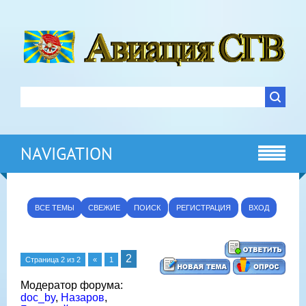
NAVIGATION
ВСЕ ТЕМЫ
СВЕЖИЕ
ПОИСК
РЕГИСТРАЦИЯ
ВХОД
2
Страница
2
из
2
«
1
Модератор форума:
doc_by
,
Назаров
,