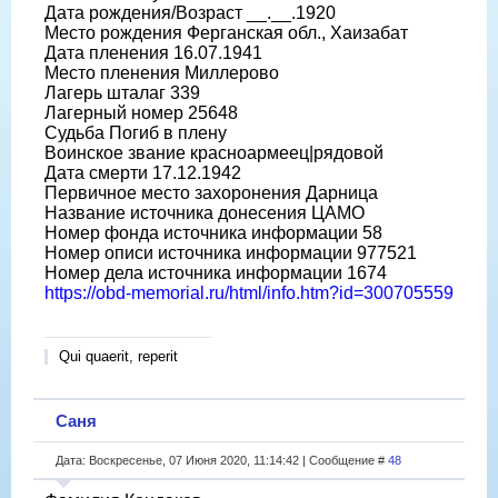
Дата рождения/Возраст __.__.1920
Место рождения Ферганская обл., Хаизабат
Дата пленения 16.07.1941
Место пленения Миллерово
Лагерь шталаг 339
Лагерный номер 25648
Судьба Погиб в плену
Воинское звание красноармеец|рядовой
Дата смерти 17.12.1942
Первичное место захоронения Дарница
Название источника донесения ЦАМО
Номер фонда источника информации 58
Номер описи источника информации 977521
Номер дела источника информации 1674
https://obd-memorial.ru/html/info.htm?id=300705559
Qui quaerit, reperit
Саня
Дата: Воскресенье, 07 Июня 2020, 11:14:42 | Сообщение #
48