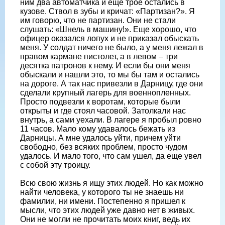
ним два автоматчика и еще трое остались в
кузове. Ствол в зубы и кричат: «Партизан?». Я
им говорю, что не партизан. Они не стали
слушать: «Шнель в машину!». Еще хорошо, что
офицер оказался лопух и не приказал обыскать
меня. У солдат ничего не было, а у меня лежал в
правом кармане пистолет, а в левом – три
десятка патронов к нему. И если бы они меня
обыскали и нашли это, то мы бы там и остались
на дороге. А так нас привезли в Дарницу, где они
сделали крупный лагерь для военнопленных.
Просто подвезли к воротам, которые были
открыты и где стоял часовой. Затолкали нас
внутрь, а сами уехали. В лагере я пробыл ровно
11 часов. Мало кому удавалось бежать из
Дарницы. А мне удалось уйти, причем уйти
свободно, без всяких проблем, просто чудом
удалось. И мало того, что сам ушел, да еще увел
с собой эту троицу.
Всю свою жизнь я ищу этих людей. Но как можно
найти человека, у которого ты не знаешь ни
фамилии, ни имени. Постепенно я пришел к
мысли, что этих людей уже давно нет в живых.
Они не могли не прочитать моих книг, ведь их