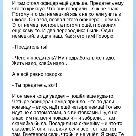
И там стоял офицер ещё дальше. Предатель ему
что-то крикнул. Что они говорили – я ж не знаю.
Потому что мы немецкий язык не хотели учить в
школе. Он взял, позвал этого офицера – немца.
Этот немец постоял, а потом пошёл позвонил
ещё кому-то. И два переводчика были. Один
немецкий, а один наш. Как я его там! Говорю:
- Предатель ты!
- Чего я предатель? Ну, подработать же надо.
Жить надо, хлеба надо…
А я всё равно говорю:
- Ты предатель, вот!
И он меня когда увидел – пошёл ещё куда-то.
Четыре офицера немца пришло. Что-то дали
команду – вижу, идёт ещё четыре немца! Только
идут не с автоматами, а с винтовками. Ну, я не
знаю, им на меня показали – и забрали… там
скамейка была. Посадили на скамейку – и что-то
сказали. И они, так вижу, сели все: тот там, тот
там. Вчетвером сели, чтобы я не ушёл. Я сижу. Те