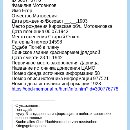
ID 300776778
Фамилия Мотовилов
Имя Егор
Отчество Матвеевич
Дата рождения/Возраст __.__.1903
Место рождения Кировская обл., Мотовиловка
Дата пленения 06.07.1942
Место пленения Старый Оскол
Лагерный номер 14598
Судьба Погиб в плену
Воинское звание красноармеец|рядовой
Дата смерти 23.11.1942
Первичное место захоронения Дарница
Название источника донесения ЦАМО
Номер фонда источника информации 58
Номер описи источника информации 977521
Номер дела источника информации 1928
https://obd-memorial.ru/html/info.htm?id=300776778
С уважением,
Геннадий
Буду благодарен за информацию о побегах советских
военнопленных
Suche alles über Fluchtversuche von russischen
Kriegsgefangenen.