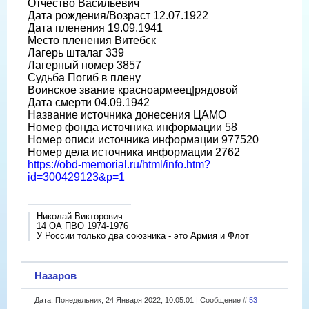
Отчество Васильевич
Дата рождения/Возраст 12.07.1922
Дата пленения 19.09.1941
Место пленения Витебск
Лагерь шталаг 339
Лагерный номер 3857
Судьба Погиб в плену
Воинское звание красноармеец|рядовой
Дата смерти 04.09.1942
Название источника донесения ЦАМО
Номер фонда источника информации 58
Номер описи источника информации 977520
Номер дела источника информации 2762
https://obd-memorial.ru/html/info.htm?
id=300429123&p=1
Николай Викторович
14 ОА ПВО 1974-1976
У России только два союзника - это Армия и Флот
Назаров
Дата: Понедельник, 24 Января 2022, 10:05:01 | Сообщение #
53