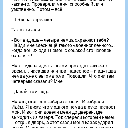
какие-то. Проверяли меня: способный ли я
умственно. Потом – всё:
- Тебя расстреляют.
Так и сказали.
- Вот видишь – четыре немца охраняют тебя?
Найди мне здесь ещё такого «военнопленного»,
когда вон их один немец с собакой сто человек
охраняет!
Ну, я сидел-сидел, а потом проходит какое-то
время… часа два или три, наверное – и идут два
немца уже с автоматами. Подошли. Что они тем
четверым сказали? Мне:
- Давай, ком сюда!
Ну, что, мол, они забирают меня. И забрали.
Идём. Я вижу, что у одного немца в руке паспорт
мой. И вот они довели меня до дверей, где
выходить из лагеря. Тот, спереди который немец
– открыл дверь, а этот сзади меня кааак ударил
ногой! Сапогом в задницу! Так, что я упал через