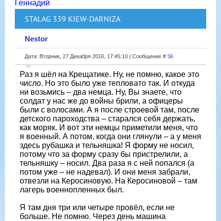
Геннадий
STALAG 339 KIEW-DARNIZA
Nestor
Дата: Вторник, 27 Декабря 2016, 17:45:10 | Сообщение #
36
Раз я шёл на Крещатике. Ну, не помню, какое это
число. Но это было уже тепловато так. И откуда
ни возьмись – два немца. Ну, Вы знаете, что
солдат у нас же до войны брили, а офицеры
были с волосами. А я после строевой там, после
детского пароходства – старался себя держать,
как моряк. И вот эти немцы приметили меня, что
я военный. А потом, когда они глянули – а у меня
здесь рубашка и тельняшка! Я форму не носил,
потому что за форму сразу бы пристрелили, а
тельняшку – носил. Два раза я с ней попался (а
потом уже – не надевал). И они меня забрали,
отвезли на Керосиновую. На Керосиновой – там
лагерь военнопленных был.
Я там дня три или четыре провёл, если не
больше. Не помню. Через день машина