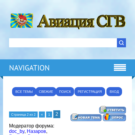
NAVIGATION
ВСЕ ТЕМЫ
СВЕЖИЕ
ПОИСК
РЕГИСТРАЦИЯ
ВХОД
2
Страница
2
из
2
«
1
Модератор форума:
doc_by
,
Назаров
,