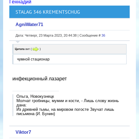
Геннадий
STALAG 346 KREMENTSCHUG
AgniWater71
Дата: Четверг, 23 Марта 2023, 20:44:38 | Сообщение #
36
Цитата
вит
(
)
чумной стационар
инфекционный лазарет
Ольга, Новокузнецк
Молчат гробницы, мумии и кости, - Лишь слову жизнь
дана:
Из древней тьмы, на мировом погосте Звучат лишь
письмена (И. Бунин)
Viktor7