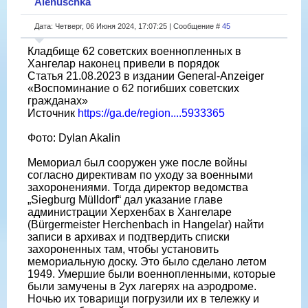
Alenuschka
Дата: Четверг, 06 Июня 2024, 17:07:25 | Сообщение #
45
Кладбище 62 советских военнопленных в
Хангелар наконец привели в порядок
Статья 21.08.2023 в издании General-Anzeiger
«Воспоминание о 62 погибших советских
гражданах»
Источник
https://ga.de/region....5933365
Фото: Dylan Akalin
Мемориал был сооружен уже после войны
согласно директивам по уходу за военными
захоронениями. Тогда директор ведомства
„Siegburg Mülldorf“ дал указание главе
администрации Херхенбах в Хангеларе
(Bürgermeister Herchenbach in Hangelar) найти
записи в архивах и подтвердить списки
захороненных там, чтобы установить
мемориальную доску. Это было сделано летом
1949. Умершие были военнопленными, которые
были замучены в 2ух лагерях на аэродроме.
Ночью их товарищи погрузили их в тележку и