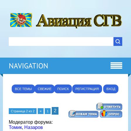
NAVIGATION
ВСЕ ТЕМЫ
СВЕЖИЕ
ПОИСК
РЕГИСТРАЦИЯ
ВХОД
2
Страница
2
из
2
«
1
Модератор форума:
Томик
,
Назаров