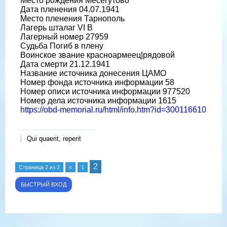
Место рождения Месегутово
Дата пленения 04.07.1941
Место пленения Тарнополь
Лагерь шталаг VI B
Лагерный номер 27959
Судьба Погиб в плену
Воинское звание красноармеец|рядовой
Дата смерти 21.12.1941
Название источника донесения ЦАМО
Номер фонда источника информации 58
Номер описи источника информации 977520
Номер дела источника информации 1615
https://obd-memorial.ru/html/info.htm?id=300116610
Qui quaerit, reperit
2
Страница
2
из
2
«
1