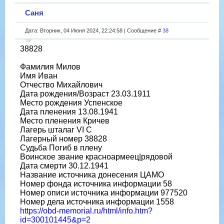
Саня
Дата: Вторник, 04 Июня 2024, 22:24:58 | Сообщение #
38
38828
Фамилия Милов
Имя Иван
Отчество Михайлович
Дата рождения/Возраст 23.03.1911
Место рождения Успенское
Дата пленения 13.08.1941
Место пленения Кричев
Лагерь шталаг VI C
Лагерный номер 38828
Судьба Погиб в плену
Воинское звание красноармеец|рядовой
Дата смерти 30.12.1941
Название источника донесения ЦАМО
Номер фонда источника информации 58
Номер описи источника информации 977520
Номер дела источника информации 1558
https://obd-memorial.ru/html/info.htm?
id=300101445&p=2