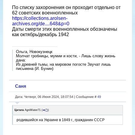
По списку захоронения он проходит отдельно от
62 советских военнопленных
https://collections.arolsen-
archives.org/de....648&p=0
Даты смерти этих военнопленных обозначены
как октябрь/декабрь 1942
Ольга, Новокузнецк
Молчат гробницы, мумии и кости, - Лишь слову жизнь
дана:
Из древней тьмы, на мировом погосте Звучат лишь
письмена (И. Бунин)
Саня
Дата: Четверг, 06 Июня 2024, 18:07:54 | Сообщение #
49
Цитата
AgniWater71
(
)
родившийся на Украине в 1849 г., гражданин СССР