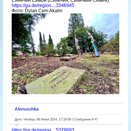
Синичин Симон (Синичин, Синичкин Семен)
https://ga.de/region....3346945
Фото: Dylan Cem Akalin
Alenuschka
Дата: Четверг, 06 Июня 2024, 17:18:09 | Сообщение #
47
https://ga.de/region....5378693