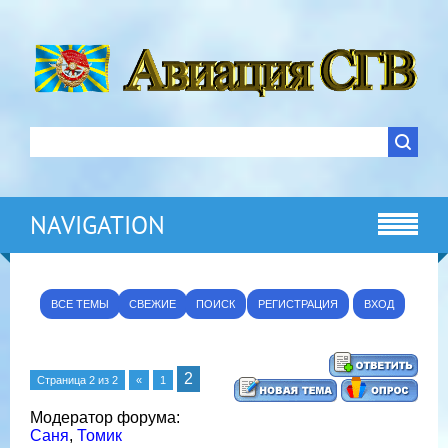
NAVIGATION
ВСЕ ТЕМЫ
СВЕЖИЕ
ПОИСК
РЕГИСТРАЦИЯ
ВХОД
2
Страница
2
из
2
«
1
Модератор форума:
Саня
,
Томик