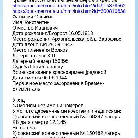
Кроме того, 54 могилы без номеров и крестов
https://obd-memorial.ru/html/info.htm?id=915878562
https://obd-memorial.ru/html/info.htm?id=300810638
Фамилия Овечкин
Имя Константин
Отчество Иванович
Дата рождения/Возраст 16.05.1913
Место рождения Архангельская обл., Завражье
Дата пленения 28.09.1942
Место пленения Волхов
Лагерь шталаг X B
Лагерный номер 150395
Судьба Погиб в плену
Воинское звание красноармеец|рядовой
Дата смерти 06.06.1944
Первичное место захоронения Бремен-
Блументаль
5 ряд
43 могилы без имен и номеров.
5 могил с деревянными крестами и надписями:
1) советский военнопленный № 168247 лагерь
ХВ дата смерти 12.1.45
Не нашла
2) советский военнопленный № 150482 лагерь