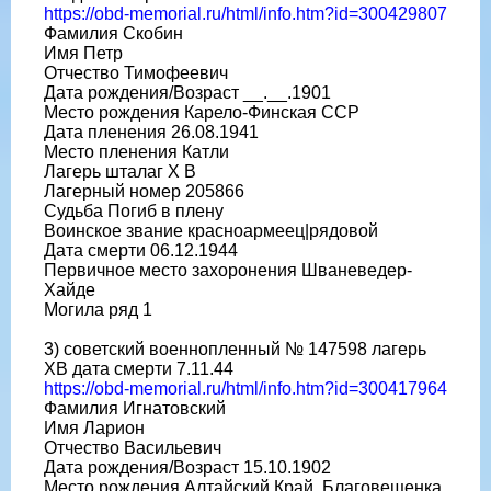
https://obd-memorial.ru/html/info.htm?id=300429807
Фамилия Скобин
Имя Петр
Отчество Тимофеевич
Дата рождения/Возраст __.__.1901
Место рождения Карело-Финская ССР
Дата пленения 26.08.1941
Место пленения Катли
Лагерь шталаг X B
Лагерный номер 205866
Судьба Погиб в плену
Воинское звание красноармеец|рядовой
Дата смерти 06.12.1944
Первичное место захоронения Шваневедер-
Хайде
Могила ряд 1
3) советский военнопленный № 147598 лагерь
ХВ дата смерти 7.11.44
https://obd-memorial.ru/html/info.htm?id=300417964
Фамилия Игнатовский
Имя Ларион
Отчество Васильевич
Дата рождения/Возраст 15.10.1902
Место рождения Алтайский Край, Благовещенка