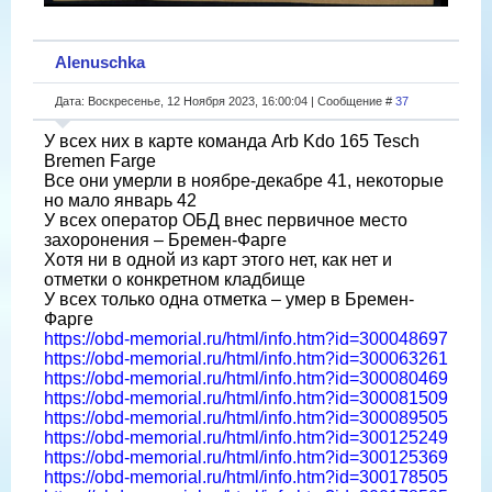
Alenuschka
Дата: Воскресенье, 12 Ноября 2023, 16:00:04 | Сообщение #
37
У всех них в карте команда Arb Kdo 165 Tesch
Bremen Farge
Все они умерли в ноябре-декабре 41, некоторые
но мало январь 42
У всех оператор ОБД внес первичное место
захоронения – Бремен-Фарге
Хотя ни в одной из карт этого нет, как нет и
отметки о конкретном кладбище
У всех только одна отметка – умер в Бремен-
Фарге
https://obd-memorial.ru/html/info.htm?id=300048697
https://obd-memorial.ru/html/info.htm?id=300063261
https://obd-memorial.ru/html/info.htm?id=300080469
https://obd-memorial.ru/html/info.htm?id=300081509
https://obd-memorial.ru/html/info.htm?id=300089505
https://obd-memorial.ru/html/info.htm?id=300125249
https://obd-memorial.ru/html/info.htm?id=300125369
https://obd-memorial.ru/html/info.htm?id=300178505