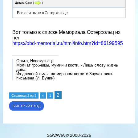
Цитата
Саня
(
)
Все они ныне в Остерхольце.
Вот только в списке Мемориала Остерхольц их
нет
https://obd-memorial.ru/html/info.htm?id=86199595
Ольга, Новокузнецк
Молчат гробницы, мумии и кости, - Лишь слову жизнь
дана:
Из древней тьмы, на мировом погосте Звучат лишь
письмена (И. Бунин)
2
Страница
2
из
2
«
1
SGVAVIA © 2008-2026