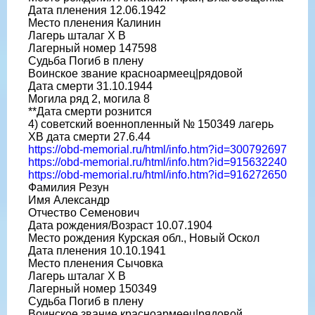
Дата пленения 12.06.1942
Место пленения Калинин
Лагерь шталаг X B
Лагерный номер 147598
Судьба Погиб в плену
Воинское звание красноармеец|рядовой
Дата смерти 31.10.1944
Могила ряд 2, могила 8
**Дата смерти рознится
4) советский военнопленный № 150349 лагерь
ХВ дата смерти 27.6.44
https://obd-memorial.ru/html/info.htm?id=300792697
https://obd-memorial.ru/html/info.htm?id=915632240
https://obd-memorial.ru/html/info.htm?id=916272650
Фамилия Резун
Имя Александр
Отчество Семенович
Дата рождения/Возраст 10.07.1904
Место рождения Курская обл., Новый Оскол
Дата пленения 10.10.1941
Место пленения Сычовка
Лагерь шталаг X B
Лагерный номер 150349
Судьба Погиб в плену
Воинское звание красноармеец|рядовой