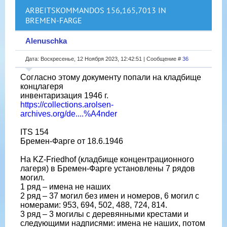
ARBEITSKOMMANDOS 156,165,7013 IN
BREMEN-FARGE
Alenuschka
Дата: Воскресенье, 12 Ноября 2023, 12:42:51 | Сообщение #
36
Согласно этому документу попали на кладбище
концлагеря
инвентаризация 1946 г.
https://collections.arolsen-
archives.org/de....%A4nder
ITS 154
Бремен-Фарге от 18.6.1946
На KZ-Friedhof (кладбище концентрационного
лагеря) в Бремен-Фарге установлены 7 рядов
могил.
1 ряд – имена не наших
2 ряд – 37 могил без имен и номеров, 6 могил с
номерами: 953, 694, 502, 488, 724, 814.
3 ряд – 3 могилы с деревянными крестами и
следующими надписями: имена не наших, потом