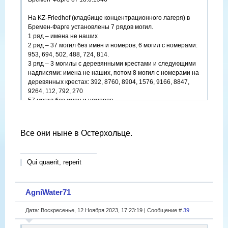
На KZ-Friedhof (кладбище концентрационного лагеря) в
Бремен-Фарге установлены 7 рядов могил.
1 ряд – имена не наших
2 ряд – 37 могил без имен и номеров, 6 могил с номерами:
953, 694, 502, 488, 724, 814.
3 ряд – 3 могилы с деревянными крестами и следующими
надписями: имена не наших, потом 8 могил с номерами на
деревянных крестах: 392, 8760, 8904, 1576, 9166, 8847,
9264, 112, 792, 270
57 могил без имен и номеров
4 ряд
4 могилы с номерами – 9132, 78, 113, 205.
6 могил с деревянными крестами и надписями:
Все они ныне в Остерхольце.
Qui quaerit, reperit
AgniWater71
Дата: Воскресенье, 12 Ноября 2023, 17:23:19 | Сообщение #
39