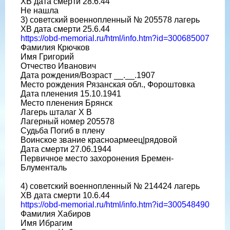
ХВ дата смерти 28.6.44
Не нашла
3) советский военнопленный № 205578 лагерь
ХВ дата смерти 25.6.44
https://obd-memorial.ru/html/info.htm?id=300685007
Фамилия Крючков
Имя Григорий
Отчество Иванович
Дата рождения/Возраст __.__.1907
Место рождения Рязанская обл., Фороштовка
Дата пленения 15.10.1941
Место пленения Брянск
Лагерь шталаг X B
Лагерный номер 205578
Судьба Погиб в плену
Воинское звание красноармеец|рядовой
Дата смерти 27.06.1944
Первичное место захоронения Бремен-
Блументаль
4) советский военнопленный № 214424 лагерь
ХВ дата смерти 10.6.44
https://obd-memorial.ru/html/info.htm?id=300548490
Фамилия Хабиров
Имя Ибрагим