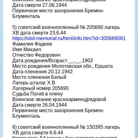
Дата смерти 27.06.1944
Первичное место захоронения Бремен-
Блументаль
5) советский военнопленный № 205690 лагерь
ХВ дата смерти 23.6.44
https://obd-memorial.ru/html/info.htm?id=300689081
Фамилия Фадеев
Имя Михаил
Отчество Федорович
Дата рождения/Возраст __.__.1902
Место рождения Молотовская обл., Ершата
Дата пленения 20.12.1942
Место пленения Белый
Лагерь шталаг X B
Лагерный номер 205690
Судьба Погиб в плену
Воинское звание красноармеец|рядовой
Дата смерти 26.04.1944
Первичное место захоронения Бремен-
Блументаль
6) советский военнопленный № 150395 лагерь
ХВ дата смерти 6.6.44