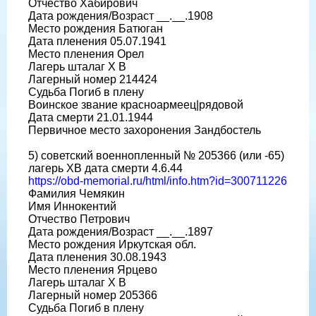
Отчество Хабирович
Дата рождения/Возраст __.__.1908
Место рождения Батюган
Дата пленения 05.07.1941
Место пленения Орел
Лагерь шталаг X B
Лагерный номер 214424
Судьба Погиб в плену
Воинское звание красноармеец|рядовой
Дата смерти 21.01.1944
Первичное место захоронения Зандбостель
5) советский военнопленный № 205366 (или -65)
лагерь ХВ дата смерти 4.6.44
https://obd-memorial.ru/html/info.htm?id=300711226
Фамилия Чемякин
Имя Иннокентий
Отчество Петрович
Дата рождения/Возраст __.__.1897
Место рождения Иркутская обл.
Дата пленения 30.08.1943
Место пленения Ярцево
Лагерь шталаг X B
Лагерный номер 205366
Судьба Погиб в плену