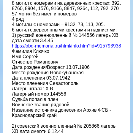
8 могил с номерами на деревянных крестах: 392,
8760, 8904, 1576, 9166, 8847, 9264, 112, 792, 270
57 могил без имен и номеров
4 ряд
4 могилы с номерами – 9132, 78, 113, 205.
6 могил с деревянными крестами и надписями:
1) русский военнопленный № 144556 лагерь ХВ
дата смерти 3.4.45
https://obd-memorial.ru/html/info.htm?id=915793938
Фамилия Ключко
Имя Сергей
Отчество Романович
Дата рождения/Возраст 13.07.1906
Место рождения Новокубанская
Дата пленения 03.07.1942
Место пленения Севастополь
Лагерь шталаг X B
Лагерный номер 144556
Судьба попал в плен
Воинское звание рядовой
Название источника донесения Архив ФСБ -
Краснодарский край
2) советский военнопленный № 205866 лагерь
ХВ дата смерти 6.12.44