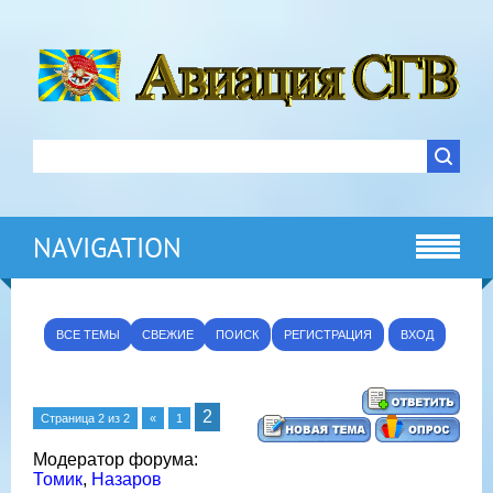
NAVIGATION
ВСЕ ТЕМЫ
СВЕЖИЕ
ПОИСК
РЕГИСТРАЦИЯ
ВХОД
2
Страница
2
из
2
«
1
Модератор форума:
Томик
,
Назаров