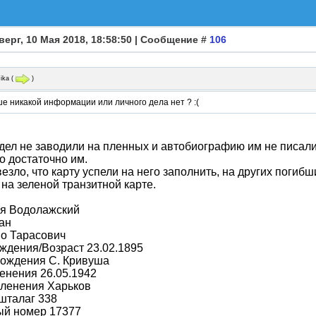
верг, 10 Мая 2018, 18:58:50 | Сообщение #
106
ika
(
)
е никакой информации или личного дела нет ? :(
ел не заводили на пленных и автобиографию им не писали.
о достаточно им.
езло, что карту успели на него заполнить, на других погибш
 на зеленой транзитной карте.
я Водолажский
ан
во Тарасович
ждения/Возраст 23.02.1895
рождения С. Кривуша
енения 26.05.1942
пленения Харьков
шталаг 338
ый номер 17377