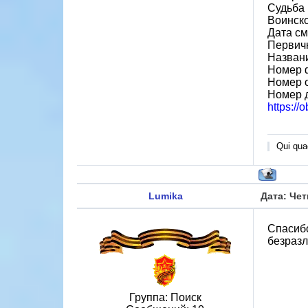
Судьба 
Воинск
Дата см
Первичн
Назван
Номер 
Номер 
Номер 
https://
Qui quae
Lumika
Дата: Чет
Спасибо
безразл
Группа: Поиск