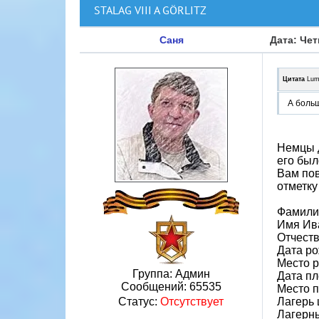
STALAG VIII A GÖRLITZ
Саня
Дата: Чет
Цитата
Lum
А больш
Немцы д
его был
Вам пов
отметку
Фамили
Имя Ив
Отчест
Дата ро
Место 
Группа: Админ
Дата пл
Сообщений:
65535
Место 
Лагерь 
Статус:
Отсутствует
Лагерн