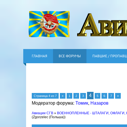
ГЛАВНАЯ
ВСЕ ФОРУМЫ
ПАВШИЕ / ПРОПАВ
4
Страница
4
из
7
«
1
2
3
5
6
7
»
Модератор форума:
Томик
,
Назаров
Авиации СГВ
»
ВОЕННОПЛЕННЫЕ - ШТАЛАГИ, ОФЛАГИ,
(Zgorzelec (Польша))