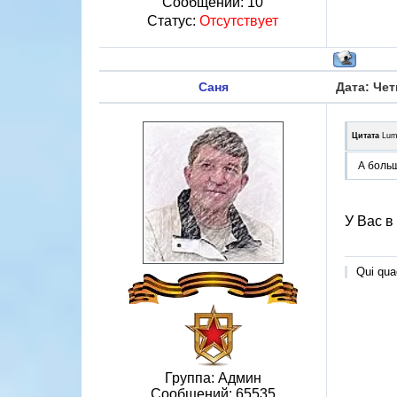
Сообщений:
10
Статус:
Отсутствует
Саня
Дата: Чет
Цитата
Lum
А больш
У Вас в
Qui quae
Группа: Админ
Сообщений:
65535