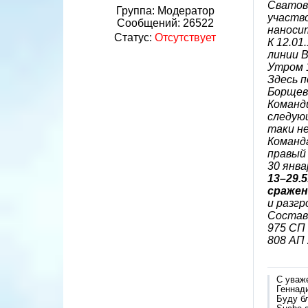
Сватов
Группа: Модератор
участво
Сообщений:
26522
наносит
Статус:
Отсутствует
К 12.01
линии В
Утром 1
Здесь п
Борщев
Команди
следующ
таки не
Команда
правый 
30 янва
13–29.
сражен
и разг
Состав 
975 СП 
808 АП 
С уваж
Геннад
Буду б