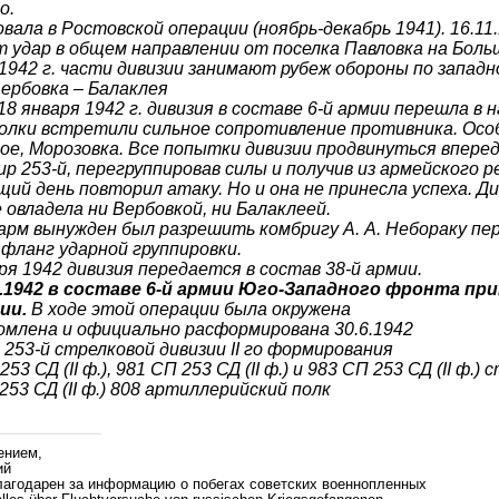
о.
вала в Ростовской операции (ноябрь-декабрь 1941). 16.11.
 удар в общем направлении от поселка Павловка на Боль
.1942 г. части дивизии занимают рубеж обороны по западн
ербовка – Балаклея
8 января 1942 г. дивизия в составе 6-й армии перешла в 
олки встретили сильное сопротивление противника. Особ
ое, Морозовка. Все попытки дивизии продвинуться впере
р 253-й, перегруппировав силы и получив из армейского р
ий день повторил атаку. Но и она не принесла успеха. Ди
 овладела ни Вербовкой, ни Балаклеей.
рм вынужден был разрешить комбригу А. А. Небораку пер
фланг ударной группировки.
ря 1942 дивизия передается в состав 38-й армии.
5.1942 в составе 6-й армии Юго-Западного фронта пр
ии.
В ходе этой операции была окружена
ромлена и официально расформирована 30.6.1942
253-й стрелковой дивизии II го формирования
253 СД (II ф.), 981 СП 253 СД (II ф.) и 983 СП 253 СД (II ф.)
253 СД (II ф.) 808 артиллерийский полк
ением,
ий
лагодарен за информацию о побегах советских военнопленных