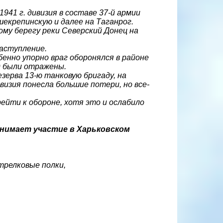
1941 г. дивизия в составе 37-й армии
шекрепинскую и далее на Таганрог.
ому берегу реки Северский Донец на
наступление.
енно упорно враг оборонялся в районе
д были отражены.
езерва 13-ю танковую бригаду, на
визия понесла большие потери, но все-
ейти к обороне, хотя это и ослабило
инимает участие в Харьковском
 стрелковые полки,