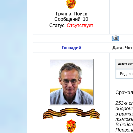
Группа: Поиск
Сообщений:
10
Статус:
Отсутствует
Геннадий
Дата: Чет
Цитата
Lum
Водола
Сражалс
253-я 
оборон
в рамк
тыловы
В дейс
Первона