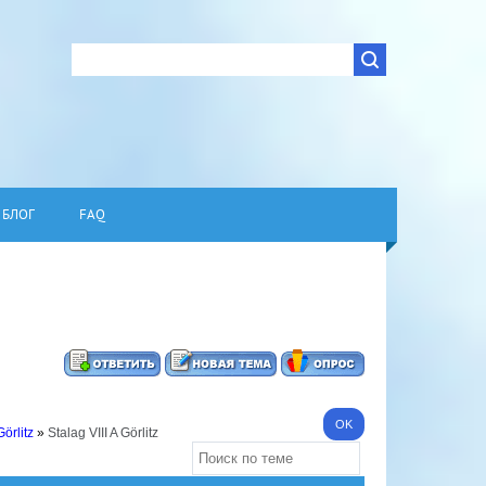
БЛОГ
FAQ
Görlitz
»
Stalag VIII A Görlitz