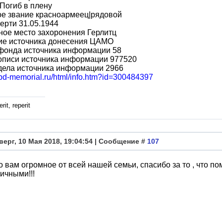
Погиб в плену
ое звание красноармеец|рядовой
ерти 31.05.1944
ое место захоронения Герлитц
ие источника донесения ЦАМО
фонда источника информации 58
описи источника информации 977520
дела источника информации 2966
obd-memorial.ru/html/info.htm?id=300484397
rit, reperit
верг, 10 Мая 2018, 19:04:54 | Сообщение #
107
 вам огромное от всей нашей семьи, спасибо за то , что по
ичными!!!