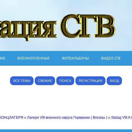
ШИЕ
ВОЕННОПЛЕННЫЕ
ФОТОАЛЬБОМЫ
ВИДЕО СГВ
ВСЕ ТЕМЫ
СВЕЖИЕ
ПОИСК
РЕГИСТРАЦИЯ
ВХОД
 КОНЦЛАГЕРЯ
»
Лагеря VIII военного округа Германии ( Breslau )
»
Stalag VIII A 