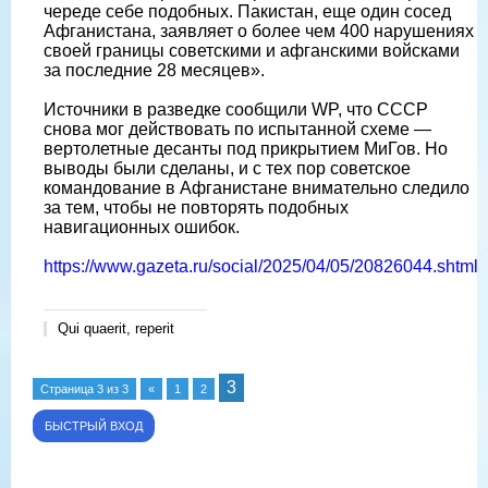
череде себе подобных. Пакистан, еще один сосед
Афганистана, заявляет о более чем 400 нарушениях
своей границы советскими и афганскими войсками
за последние 28 месяцев».
Источники в разведке сообщили WP, что СССР
снова мог действовать по испытанной схеме —
вертолетные десанты под прикрытием МиГов. Но
выводы были сделаны, и с тех пор советское
командование в Афганистане внимательно следило
за тем, чтобы не повторять подобных
навигационных ошибок.
https://www.gazeta.ru/social/2025/04/05/20826044.shtml
Qui quaerit, reperit
3
Страница
3
из
3
«
1
2