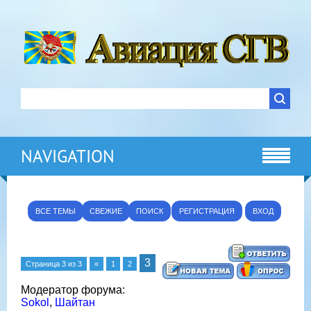
NAVIGATION
ВСЕ ТЕМЫ
СВЕЖИЕ
ПОИСК
РЕГИСТРАЦИЯ
ВХОД
3
Страница
3
из
3
«
1
2
Модератор форума:
Sokol
,
Шайтан