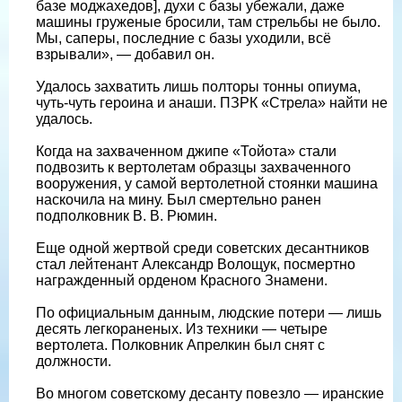
базе моджахедов], духи с базы убежали, даже
машины груженые бросили, там стрельбы не было.
Мы, саперы, последние с базы уходили, всё
взрывали», — добавил он.
Удалось захватить лишь полторы тонны опиума,
чуть-чуть героина и анаши. ПЗРК «Стрела» найти не
удалось.
Когда на захваченном джипе «Тойота» стали
подвозить к вертолетам образцы захваченного
вооружения, у самой вертолетной стоянки машина
наскочила на мину. Был смертельно ранен
подполковник В. В. Рюмин.
Еще одной жертвой среди советских десантников
стал лейтенант Александр Волощук, посмертно
награжденный орденом Красного Знамени.
По официальным данным, людские потери — лишь
десять легкораненых. Из техники — четыре
вертолета. Полковник Апрелкин был снят с
должности.
Во многом советскому десанту повезло — иранские