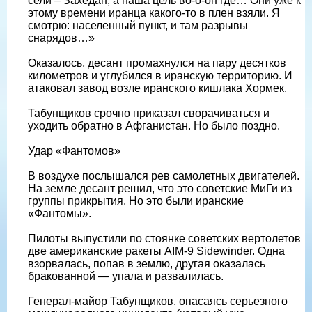
сели – Захедан, а наша цель во-о-он где… Они уже к
этому времени иранца какого-то в плен взяли. Я
смотрю: населенный пункт, и там разрывы
снарядов…»
Оказалось, десант промахнулся на пару десятков
километров и углубился в иранскую территорию. И
атаковал завод возле иранского кишлака Хормек.
Табунщиков срочно приказал сворачиваться и
уходить обратно в Афганистан. Но было поздно.
Удар «Фантомов»
В воздухе послышался рев самолетных двигателей.
На земле десант решил, что это советские МиГи из
группы прикрытия. Но это были иранские
«Фантомы».
Пилоты выпустили по стоянке советских вертолетов
две американские ракеты AIM-9 Sidewinder. Одна
взорвалась, попав в землю, другая оказалась
бракованной — упала и развалилась.
Генерал-майор Табунщиков, опасаясь серьезного