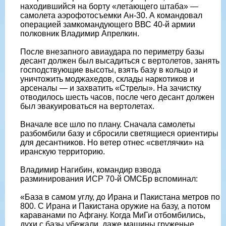
находившийся на борту «летающего штаба» —
самолета аэрофотосъемки Ан-30. А командовал
операцией замкомандующего ВВС 40-й армии
полковник Владимир Апрелкин.
После внезапного авиаудара по периметру базы
десант должен был высадиться с вертолетов, занять
господствующие высоты, взять базу в кольцо и
уничтожить моджахедов, склады наркотиков и
арсеналы — и захватить «Стрелы». На зачистку
отводилось шесть часов, после чего десант должен
был эвакуироваться на вертолетах.
Вначале все шло по плану. Сначала самолеты
разбомбили базу и сбросили светящиеся ориентиры
для десантников. Но ветер отнес «светлячки» на
иранскую территорию.
Владимир Нагибин, командир взвода
разминирования ИСР 70-й ОМСБр вспоминал:
«База в самом углу, до Ирана и Пакистана метров по
800. С Ирана и Пакистана оружие на базу, а потом
караванами по Афгану. Когда МиГи отбомбились,
духи с базы убежали, даже машины груженые