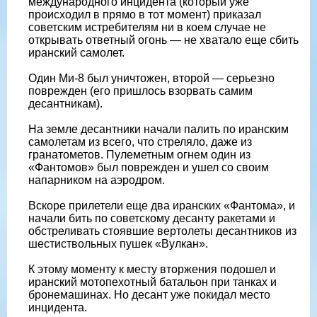
международного инцидента (который уже
происходил в прямо в тот момент) приказал
советским истребителям ни в коем случае не
открывать ответный огонь — не хватало еще сбить
иранский самолет.
Один Ми-8 был уничтожен, второй — серьезно
поврежден (его пришлось взорвать самим
десантникам).
На земле десантники начали палить по иранским
самолетам из всего, что стреляло, даже из
гранатометов. Пулеметным огнем один из
«Фантомов» был поврежден и ушел со своим
напарником на аэродром.
Вскоре прилетели еще два иранских «Фантома», и
начали бить по советскому десанту ракетами и
обстреливать стоявшие вертолеты десантников из
шестиствольных пушек «Вулкан».
К этому моменту к месту вторжения подошел и
иранский мотопехотный батальон при танках и
бронемашинах. Но десант уже покидал место
инцидента.