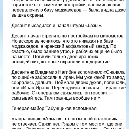
горизонте все заметили постройки, напоминающие
перевалочную базу моджахедов — была видна даже
вышка охраны.
Десант высадился и начал штурм «базы».
Десант начал стрелять по постройкам из минометов.
Но вскоре выяснилось, что это никакая не база
моджахедов, а иранский асфальтовый завод. По
счастью, было раннее утро, и рабочих еще не было
на месте. Погибли только двое иранских
полицейских, которые охраняли предприятие.
Десантник Владимир Нагибин вспоминал: «Сначала
по ошибке забросили в Иран. Мы уже какой то завод
собрались долбить. Поймали двоих духов, попинали,
они «Иран-Иран». Переводчика позвали — иранские
рабочие. С генералом связались, он говорит —
сматывайтесь. Там границы вообще нет».
Генерал-майор Табунщиков вспоминал:
«запрашиваю «Алмаз», это позывной полковника —
не отвечает. Связи нет. Рядом с тем местом, где они