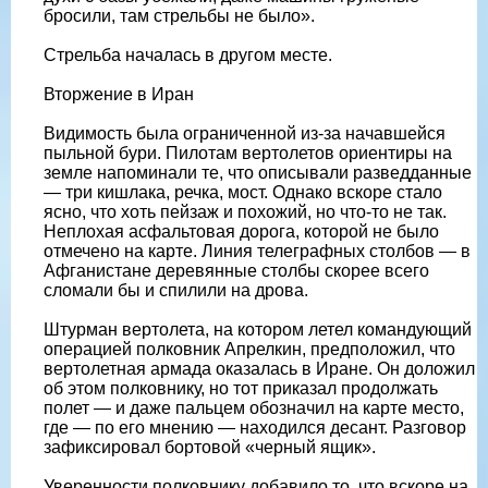
бросили, там стрельбы не было».
Стрельба началась в другом месте.
Вторжение в Иран
Видимость была ограниченной из-за начавшейся
пыльной бури. Пилотам вертолетов ориентиры на
земле напоминали те, что описывали разведданные
— три кишлака, речка, мост. Однако вскоре стало
ясно, что хоть пейзаж и похожий, но что-то не так.
Неплохая асфальтовая дорога, которой не было
отмечено на карте. Линия телеграфных столбов — в
Афганистане деревянные столбы скорее всего
сломали бы и спилили на дрова.
Штурман вертолета, на котором летел командующий
операцией полковник Апрелкин, предположил, что
вертолетная армада оказалась в Иране. Он доложил
об этом полковнику, но тот приказал продолжать
полет — и даже пальцем обозначил на карте место,
где — по его мнению — находился десант. Разговор
зафиксировал бортовой «черный ящик».
Уверенности полковнику добавило то, что вскоре на