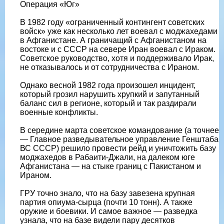
Операция «Юг»
В 1982 году «ограниченный контингент советских
войск» уже как несколько лет воевал с моджахедами
в Афганистане. А граничащий с Афганистаном на
востоке и с СССР на севере Иран воевал с Ираком.
Советское руководство, хотя и поддерживало Ирак,
не отказывалось и от сотрудничества с Ираном.
Однако весной 1982 года произошел инцидент,
который грозил нарушить хрупкий и запутанный
баланс сил в регионе, который и так раздирали
военные конфликты.
В середине марта советское командование (а точнее
— Главное разведывательное управление Генштаба
ВС СССР) решило провести рейд и уничтожить базу
моджахедов в Рабаити-Джали, на далеком юге
Афганистана — на стыке границ с Пакистаном и
Ираном.
ГРУ точно знало, что на базу завезена крупная
партия опиума-сырца (почти 10 тонн). А также
оружие и боевики. И самое важное — разведка
узнала, что на базе видели пару десятков