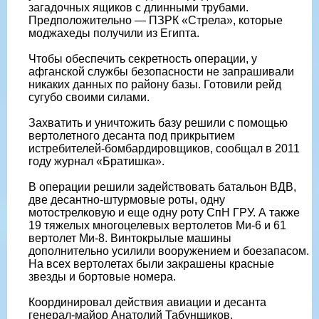
загадочных ящиков с длинными трубами.
Предположительно — ПЗРК «Стрела», которые
моджахеды получили из Египта.
Чтобы обеспечить секретность операции, у
афганской службы безопасности не запрашивали
никаких данных по району базы. Готовили рейд
сугубо своими силами.
Захватить и уничтожить базу решили с помощью
вертолетного десанта под прикрытием
истребителей-бомбардировщиков, сообщал в 2011
году журнал «Братишка».
В операции решили задействовать батальон ВДВ,
две десантно-штурмовые роты, одну
мотострелковую и еще одну роту СпН ГРУ. А также
19 тяжелых многоцелевых вертолетов Ми-6 и 61
вертолет Ми-8. Винтокрылые машины
дополнительно усилили вооружением и боезапасом.
На всех вертолетах были закрашены красные
звезды и бортовые номера.
Координировал действия авиации и десанта
генерал-майор Анатолий Табунщиков,