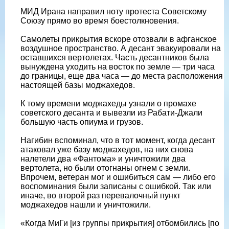
МИД Ирана направил ноту протеста Советскому
Союзу прямо во время боестолкновения.
Самолеты прикрытия вскоре отозвали в афганское
воздушное пространство. А десант эвакуировали на
оставшихся вертолетах. Часть десантников была
вынуждена уходить на восток по земле — три часа
до границы, еще два часа — до места расположения
настоящей базы моджахедов.
К тому времени моджахеды узнали о промахе
советского десанта и вывезли из Рабати-Джали
большую часть опиума и грузов.
Нагибин вспоминал, что в тот момент, когда десант
атаковал уже базу моджахедов, на них снова
налетели два «Фантома» и уничтожили два
вертолета, но были отогнаны огнем с земли.
Впрочем, ветеран мог и ошибиться сам — либо его
воспоминания были записаны с ошибкой. Так или
иначе, во второй раз перевалочный пункт
моджахедов нашли и уничтожили.
«Когда МиГи [из группы прикрытия] отбомбились [по