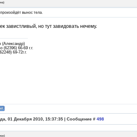
ина
)
 произойдёт вынос тела.
ек завистливый, но тут завидовать нечему.
ч (Александр)
 (62396) 66-69 г.г.
62248) 69-72г.г.
да, 01 Декабря 2010, 15:37:35 | Сообщение #
498
ион
)