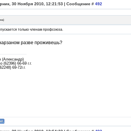
рник, 30 Ноября 2010, 12:21:53 | Сообщение #
492
ина
)
тпускается только членам профсоюза.
нарзаном разве проживешь?
ч (Александр)
 (62396) 66-69 г.г.
62248) 69-72г.г.