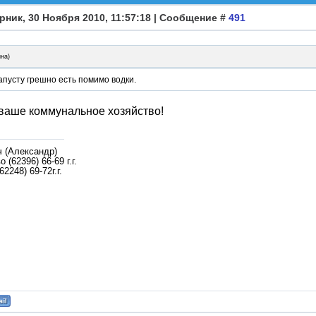
рник, 30 Ноября 2010, 11:57:18 | Сообщение #
491
ина
)
апусту грешно есть помимо водки.
ваше коммунальное хозяйство!
ч (Александр)
 (62396) 66-69 г.г.
62248) 69-72г.г.