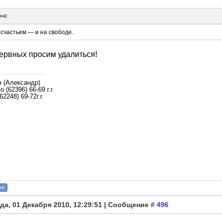
ина
)
 счастьем — и на свободе.
ервных просим удалиться!
ч (Александр)
 (62396) 66-69 г.г.
62248) 69-72г.г.
да, 01 Декабря 2010, 12:29:51 | Сообщение #
496