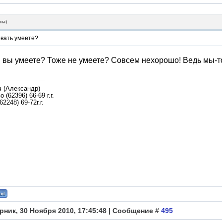
ина
)
овать умеете?
 вы умеете? Тоже не умеете? Совсем нехорошо! Ведь мы-т
ч (Александр)
 (62396) 66-69 г.г.
62248) 69-72г.г.
рник, 30 Ноября 2010, 17:45:48 | Сообщение #
495