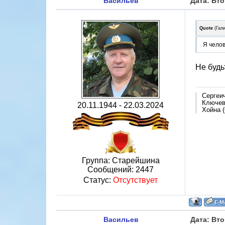
Васильев
Дата: Вто
Quote
(
Гал
Я чело
Не будь
Сергеи
Ключево
20.11.1944 - 22.03.2024
Хойна (
Группа: Старейшина
Сообщений:
2447
Статус:
Отсутствует
Васильев
Дата: Вто