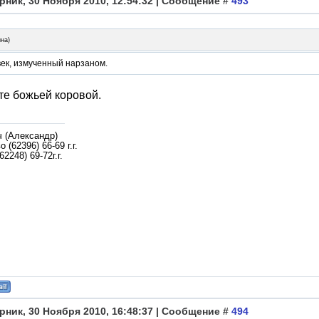
рник, 30 Ноября 2010, 12:54:32 | Сообщение #
493
ина
)
век, измученный нарзаном.
те божьей коровой.
ч (Александр)
 (62396) 66-69 г.г.
62248) 69-72г.г.
рник, 30 Ноября 2010, 16:48:37 | Сообщение #
494