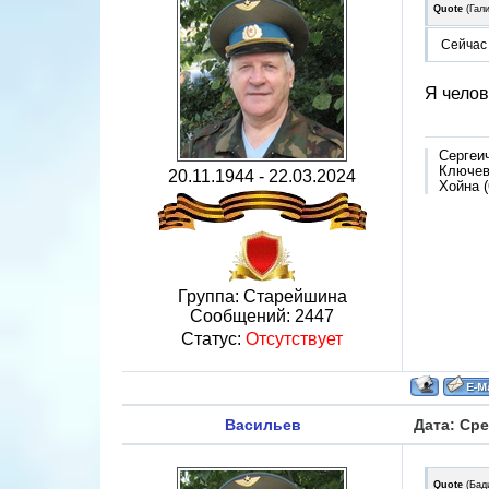
Quote
(
Гал
Сейчас
Я челов
Сергеи
Ключево
20.11.1944 - 22.03.2024
Хойна (
Группа: Старейшина
Сообщений:
2447
Статус:
Отсутствует
Васильев
Дата: Сре
Quote
(
Бад