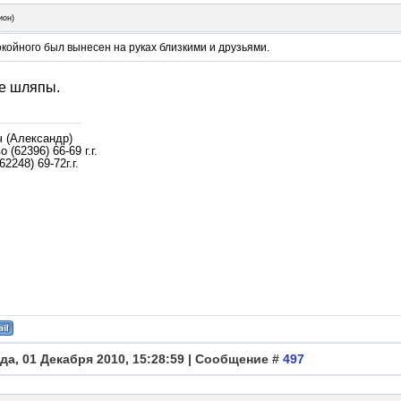
ион
)
койного был вынесен на руках близкими и друзьями.
е шляпы.
ч (Александр)
 (62396) 66-69 г.г.
62248) 69-72г.г.
да, 01 Декабря 2010, 15:28:59 | Сообщение #
497