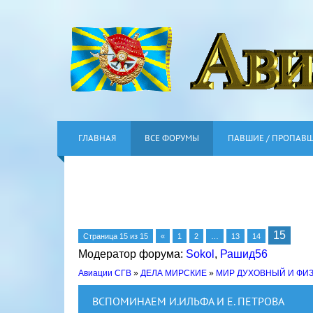
ГЛАВНАЯ
ВСЕ ФОРУМЫ
ПАВШИЕ / ПРОПАВ
15
Страница
15
из
15
«
1
2
…
13
14
Модератор форума:
Sokol
,
Рашид56
Авиации СГВ
»
ДЕЛА МИРСКИЕ
»
МИР ДУХОВНЫЙ И ФИ
ВСПОМИНАЕМ И.ИЛЬФА И Е. ПЕТРОВА