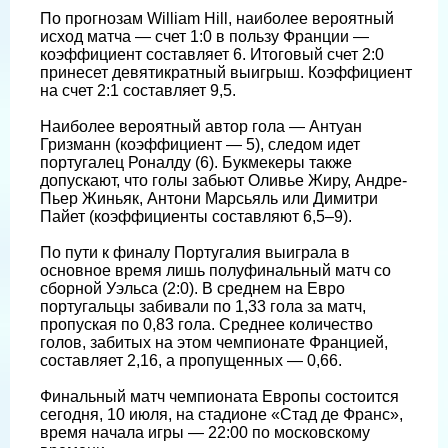
По прогнозам William Hill, наиболее вероятный
исход матча — счет 1:0 в пользу Франции —
коэффициент составляет 6. Итоговый счет 2:0
принесет девятикратный выигрыш. Коэффициент
на счет 2:1 составляет 9,5.
Наиболее вероятный автор гола — Антуан
Гризманн (коэффициент — 5), следом идет
португалец Роналду (6). Букмекеры также
допускают, что голы забьют Оливье Жиру, Андре-
Пьер Жиньяк, Антони Марсьяль или Димитри
Пайет (коэффициенты составляют 6,5–9).
По пути к финалу Португалия выиграла в
основное время лишь полуфинальный матч со
сборной Уэльса (2:0). В среднем на Евро
португальцы забивали по 1,33 гола за матч,
пропуская по 0,83 гола. Среднее количество
голов, забитых на этом чемпионате Францией,
составляет 2,16, а пропущенных — 0,66.
Финальный матч чемпионата Европы состоится
сегодня, 10 июля, на стадионе «Стад де Франс»,
время начала игры — 22:00 по московскому