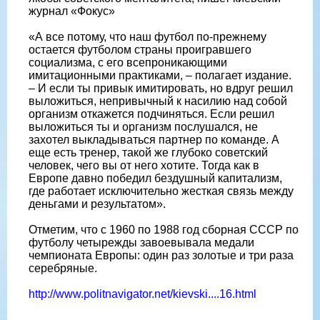
журнал «Фокус»
«А все потому, что наш футбол по-прежнему
остается футболом страны проигравшего
социализма, с его всепроникающими
имитационными практиками, – полагает издание.
– И если ты привык имитировать, но вдруг решил
выложиться, непривычный к насилию над собой
организм откажется подчиняться. Если решил
выложиться ты и организм послушался, не
захотел выкладываться партнер по команде. А
еще есть тренер, такой же глубоко советский
человек, чего вы от него хотите. Тогда как в
Европе давно победил бездушный капитализм,
где работает исключительно жесткая связь между
деньгами и результатом».
Отметим, что с 1960 по 1988 год сборная СССР по
футболу четырежды завоевывала медали
чемпионата Европы: один раз золотые и три раза
серебряные.
http://www.politnavigator.net/kievski....16.html