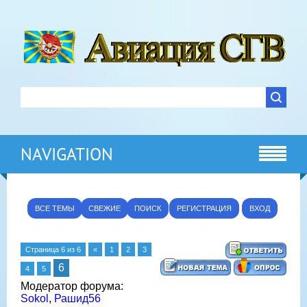
NAVIGATION
ВСЕ ТЕМЫ
СВЕЖИЕ
ПОИСК
РЕГИСТРАЦИЯ
ВХОД
Страница
6
из
6
«
1
2
3
6
4
5
Модератор форума:
Sokol
,
Рашид56