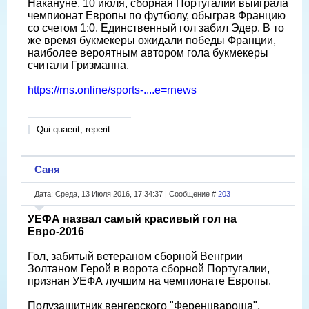
Накануне, 10 июля, сборная Португалии выиграла
чемпионат Европы по футболу, обыграв Францию
со счетом 1:0. Единственный гол забил Эдер. В то
же время букмекеры ожидали победы Франции,
наиболее вероятным автором гола букмекеры
считали Гризманна.
https://rns.online/sports-....e=rnews
Qui quaerit, reperit
Саня
Дата: Среда, 13 Июля 2016, 17:34:37 | Сообщение #
203
УЕФА назвал самый красивый гол на
Евро-2016
Гол, забитый ветераном сборной Венгрии
Золтаном Герой в ворота сборной Португалии,
признан УЕФА лучшим на чемпионате Европы.
Полузащитник венгерского "Ференцвароша",