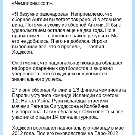
«Чемпионат.com».
«Я безумно разочарован. Неприемлемо, что
сборная Англии вылетает так рано. И в этом моя
вина. Потому я ухожу из сборной Англии. Я бы с
удовольствием остался еще на два года. Но я
прагматичен — в футболе важен результат. Мы
его не добились. Я его не добился. Игроки
выполнили все, что я просил», — заявил
Ходжсон.
Он отметил, что национальная команда обладает
набором одаренных футболистов и выразил
уверенность, что в будущем они добьются
значительного успеха.
27 июня сборная Англии в 1/8 финала чемпионата
Европы уступила команде Исландии со счетом
1:2. На гол Уэйна Руни исландцы ответили
мячами Рагнара Сигурдссона и Колбейнна
Сигторссона. Таким образом, стали известны все
участники стадии 1/4 финала турнира.
Ходжсон возглавил национальную команду в мае
2012 года. Под его руководством на Евро-2012