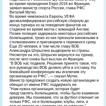
во время проведения Евро-2016 во Франции,
заявил министр спорта России, глава РФС
Виталий Мутко.
Во время чемпионата Европы УЕФА
дисквалифицировал российскую сборную до
конца турнира из-за поведения фанатов на
стадионе во время матча с командой Англии.
Позже полиция задержала некоторых российских
болельщиков, троих из них признали виновными в
столкновениях и приговорили к тюремного сроку.
Еще 20 человек, в том числе главу ВОБ
Александра Шпрыгина выдворили из страны.
Несмотря на это, Шпрыгин вернулся на турнир,
после чего снова был выслан из Франции.
"В ВОБ нас подвели. Решение принято такое, что
все руководство ВОБ должно уйти в отставку. На
ближайшей конференции мы исключим эту
организацию из РФС", — сказал Мутко.
Министр предложил создать новую организацию и
обещал от имени РФС поддержать ее.
"Нам нужна организация, которая будет
представлять болельщиков, чтобы было взаимное
доверие. Мы понимаем, что за футбол отвечает не
только РФС, но и болельщики, клубы, лиги, и
только вместе мы сможем что-то изменить", —