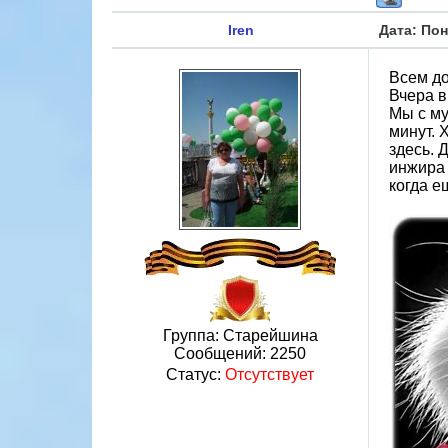
Iren
Дата: Пон
Всем до
Вчера в
Мы с му
минут. 
здесь. 
инжира 
когда е
Группа: Старейшина
Сообщений:
2250
Статус:
Отсутствует