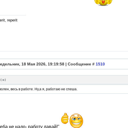
rit, reperit
едельник, 18 Мая 2026, 19:19:58 | Сообщение #
1510
(
)
олен, весь в работе. Ну,а я, работаю не спеша.
еба не надо- работу давай!"