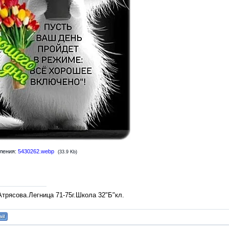
ления:
5430262.webp
(33.9 Kb)
трясова.Легница 71-75г.Школа 32"Б"кл.