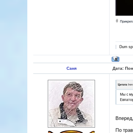
Прикреп
Dum spi
Саня
Дата: Пон
Цитата
Iren
Мы с му
Евпатор
Вперед,
По трав