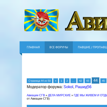
ГЛАВНАЯ
ВСЕ ФОРУМЫ
ПАВШИЕ / ПРОПАВ
44
Страница
44
из
50
«
1
2
…
42
43
45
Модератор форума:
Sokol
,
Рашид56
Авиации СГВ
»
ДЕЛА МИРСКИЕ
»
ГДЕ МЫ ЖИВЕМ И ОТ
от Авиации СГВ)