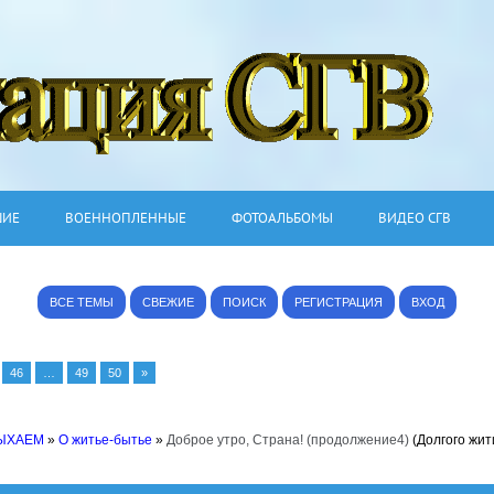
ШИЕ
ВОЕННОПЛЕННЫЕ
ФОТОАЛЬБОМЫ
ВИДЕО СГВ
ВСЕ ТЕМЫ
СВЕЖИЕ
ПОИСК
РЕГИСТРАЦИЯ
ВХОД
46
…
49
50
»
ДЫХАЕМ
»
О житье-бытье
»
Доброе утро, Страна! (продолжение4)
(Долгого жит