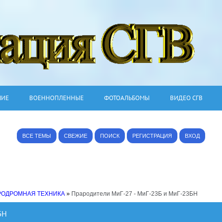
ШИЕ
ВОЕННОПЛЕННЫЕ
ФОТОАЛЬБОМЫ
ВИДЕО СГВ
ВСЕ ТЕМЫ
СВЕЖИЕ
ПОИСК
РЕГИСТРАЦИЯ
ВХОД
РОДРОМНАЯ ТЕХНИКА
»
Прародители МиГ-27 - МиГ-23Б и МиГ-23БН
БН