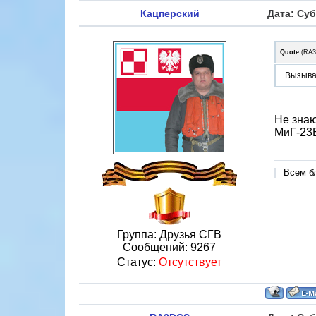
Кацперский
Дата: Суб
Quote
(
RA
Вызыва
Не знаю
МиГ-23Б
Всем б
Группа: Друзья СГВ
Сообщений:
9267
Статус:
Отсутствует