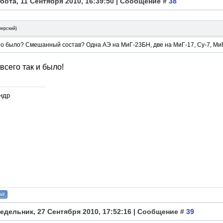
бота, 11 Сентября 2010, 16:39:50 | Сообщение #
38
перский
)
то было? Смешанный состав? Одна АЭ на МиГ-23БН, две на МиГ-17, Су-7, МиГ-
всего так и было!
ндр
едельник, 27 Сентября 2010, 17:52:16 | Сообщение #
39