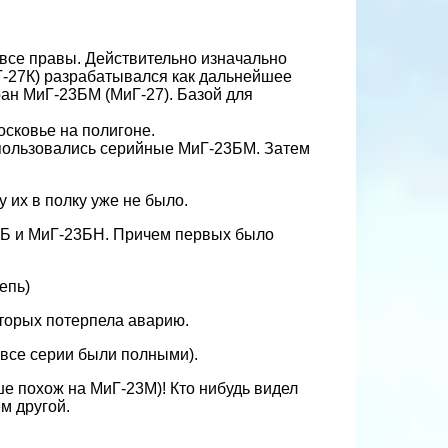
 все правы. Действительно изначально
-27К) разрабатывался как дальнейшее
ан МиГ-23БМ (МиГ-27). Базой для
сковье на полигоне.
спользовались серийные МиГ-23БМ. Затем
у их в полку уже не было.
-23Б и МиГ-23БН. Причем первых было
епь)
оторых потерпела аварию.
 все серии были полными).
ше похож на МиГ-23М)! Кто нибудь видел
м другой.