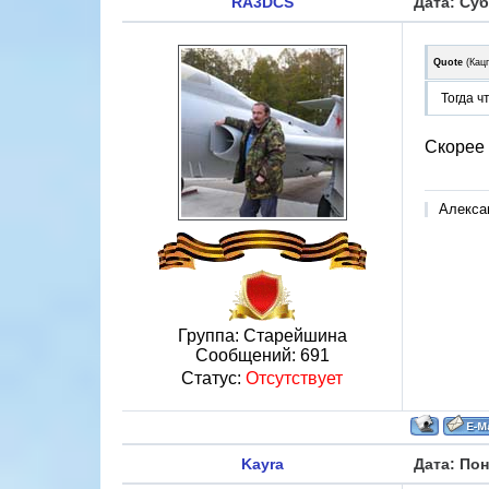
RA3DCS
Дата: Суб
Quote
(
Кац
Тогда ч
Скорее 
Алекса
Группа: Старейшина
Сообщений:
691
Статус:
Отсутствует
Kayra
Дата: Пон