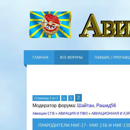
ГЛАВНАЯ
ВСЕ ФОРУМЫ
ПАВШИЕ / ПРОПАВ
2
Страница
2
из
2
«
1
Модератор форума:
Шайтан
,
Рашид56
Авиации СГВ
»
АВИАЦИЯ И ПВО
»
АВИАЦИОННАЯ И АЭ
ПРАРОДИТЕЛИ МИГ-27 - МИГ-23Б И МИГ-23