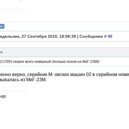
едельник, 27 Сентября 2010, 18:06:39 | Сообщение #
40
ra
)
217055 скорее всего неверный (больше похож на МиГ-23М)!
нно верно, серийник М- овских машин 02 в серийном номе
лывалась из МиГ-23М.
ндр