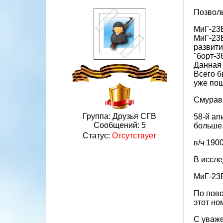
Позволь
МиГ-23Б
МиГ-23Б
развити
"борт-3
Данная 
Всего б
уже пош
Смуравь
Группа: Друзья СГВ
58-й ап
Сообщений:
5
больше
Статус:
Отсутствует
в/ч 190
В иссле
МиГ-23Б
По пово
этот но
С уваже