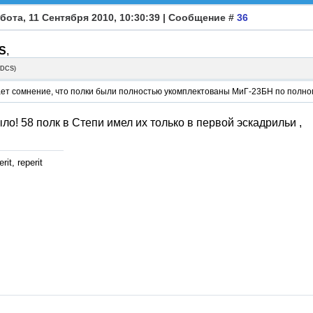
бота, 11 Сентября 2010, 10:30:39 | Сообщение #
36
S
,
3DCS
)
ет сомнение, что полки были полностью укомплектованы МиГ-23БН по полно
ыло! 58 полк в Степи имел их только в первой эскадрильи ,
rit, reperit