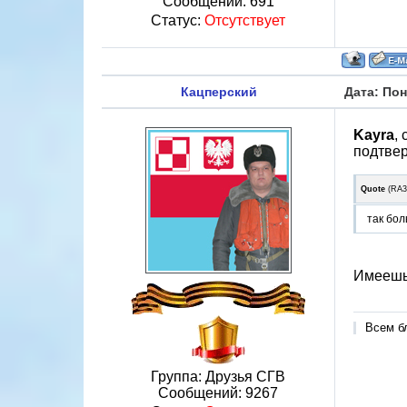
Сообщений:
691
Статус:
Отсутствует
Кацперский
Дата: Пон
Kayra
,
подтвер
Quote
(
RA
так бо
Имеешь
Всем б
Группа: Друзья СГВ
Сообщений:
9267