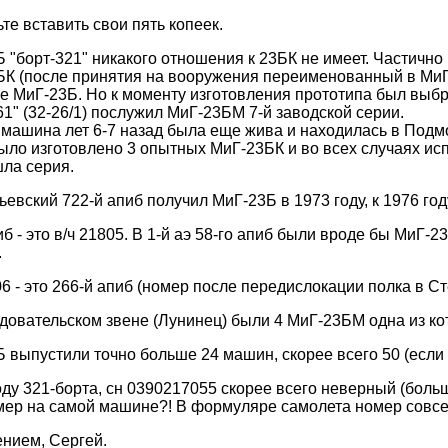
те вставить свои пять копеек.
 "борт-321" никакого отношения к 23БК не имеет. Частично
К (после принятия на вооружения переименованный в МиГ
е МиГ-23Б. Но к моменту изготовления прототипа был выбр
61" (32-26/1) послужил МиГ-23БМ 7-й заводской серии.
машина лет 6-7 назад была еще жива и находилась в Подмо
ыло изготовлено 3 опытных МиГ-23БК и во всех случаях и
ла серия.
евский 722-й апиб получил МиГ-23Б в 1973 году, к 1976 год
иб - это в/ч 21805. В 1-й аэ 58-го апиб были вроде бы МиГ
.
06 - это 266-й апиб (номер после передислокации полка в Ст
довательском звене (Лунинец) были 4 МиГ-23БМ одна из к
 выпустили точно больше 24 машин, скорее всего 50 (если
ду 321-борта, сн 0390217055 скорее всего неверный (боль
мер на самой машине?! В формуляре самолета номер совсе
нием, Сергей.