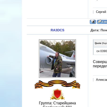
Сергей
RA3DCS
Дата: Пон
Quote
(
Kay
сн 0390
Соверше
переде
Алекса
Группа: Старейшина