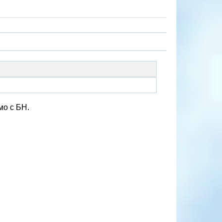
мо с БН.