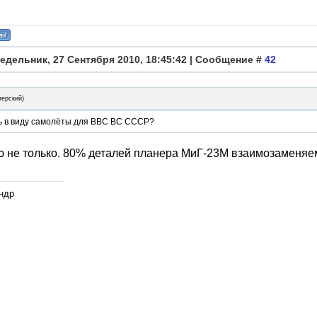
едельник, 27 Сентября 2010, 18:45:42 | Сообщение #
42
перский
)
 в виду самолёты для ВВС ВС СССР?
 не только. 80% деталей планера МиГ-23М взаимозаменяе
ндр