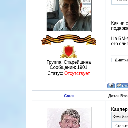
Больше
Как ни 
подарка
На БМ-а
его сли
Дмитри
Группа: Старейшина
Сообщений:
1901
Статус:
Отсутствует
Саня
Дата: Вто
Кацпер
Quote
(
Кац
Сколько