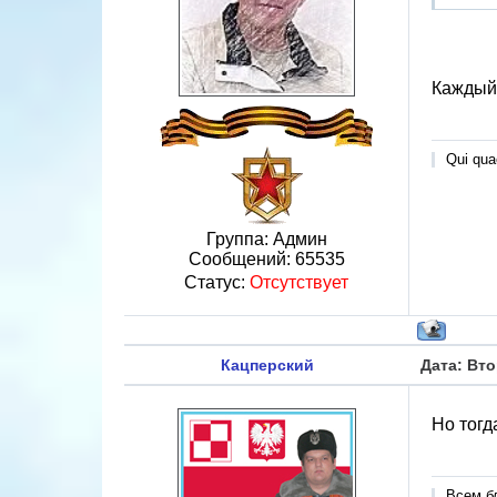
Каждый 
Qui quae
Группа: Админ
Сообщений:
65535
Статус:
Отсутствует
Кацперский
Дата: Вто
Но тогд
Всем б