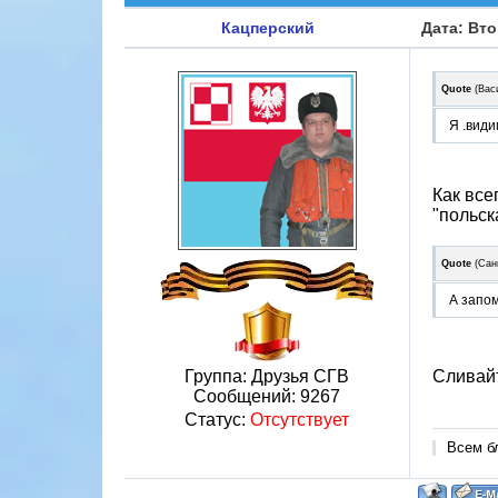
Кацперский
Дата: Вто
Quote
(
Вас
Я .види
Как все
"польск
Quote
(
Сан
А запом
Сливайт
Группа: Друзья СГВ
Сообщений:
9267
Статус:
Отсутствует
Всем б