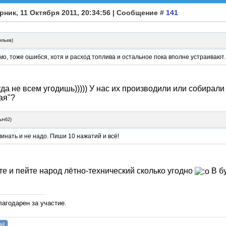
рник, 11 Октября 2011, 20:34:56 | Сообщение #
141
ильев
)
мо, тоже ошибся, хотя и расход топлива и остальное пока вполне устраивают.
гда не всем угодишь))))) У нас их производили или собирал
ая"?
ыч62
)
инать и не надо. Пиши 10 нажатий и всё!
е и пейте народ лётно-технический сколько угодно
В б
лагодарен за участие.