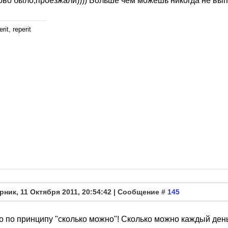
во было,проезжали)))) Больше чем можешь никогда не вып
rit, reperit
рник, 11 Октября 2011, 20:54:42 | Сообщение #
145
 по принципу "сколько можно"! Сколько можно каждый день 