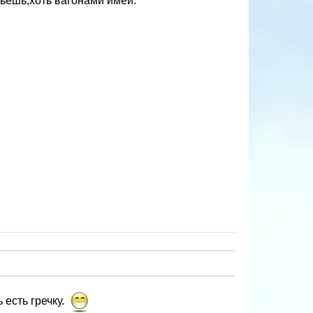
ьешь,хоть вагонами имей.
есть гречку.