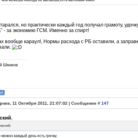
 чем можешь никогда не выпьешь,хоть вагонами имей.
старался, но практически каждый год получал грамоту, удочк
" - за экономию ГСМ. Именно за спирт!
х вообще караул!, Нормы расхода с РБ оставили, а заправк
вали.
й Шмаков
рник, 11 Октября 2011, 21:07:02 | Сообщение #
147
ский
,
перский
)
 можно каждый день есть гречку.