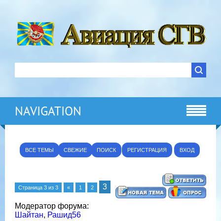
NAVIGATION
ВСЕ ТЕМЫ
СВЕЖИЕ
ПОИСК
РЕГИСТРАЦИЯ
ВХОД
3
Страница
3
из
3
«
1
2
Модератор форума:
Шайтан
,
Рашид56