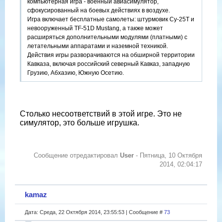
компьютерная игра - военный авиасимулятор,
сфокусированный на боевых действиях в воздухе.
Игра включает бесплатные самолеты: штурмовик Су-25Т и
невооруженный TF-51D Mustang, а также может
расширяться дополнительными модулями (платными) с
летательными аппаратами и наземной техникой.
Действия игры разворачиваются на обширной территории
Кавказа, включая российский северный Кавказ, западную
Грузию, Абхазию, Южную Осетию.
От себя добавлю, что это лучший в мире симулятор. Без
дураков.
Детальная проработка систем, полностью кликабельный
Столько несоответствий в этой игре. Это не
кокпит, отличная модель поведения самолета/веротолета
симулятор, это больше игрушка.
в воздухе. Полная процедура запуска, боевой работы.
"Инструкции" к модулям самолетов, как реальные РЛЭ -
300-500 стр.
Исключительно советую - скачайте, полетайте. Тем более,
Сообщение отредактировал
User
-
Пятница, 10 Октября
что теперь есть возможность БЕСПЛАТНО летать на
2014, 02:04:17
гражданской версии поршневого самолета США, времен
Второй Мировой - P-51 "Mustang".
А, в октябре выходит модуль (платный) Миг-21...
kamaz
Скачать:
http://www.digitalcombatsimulator.com/ru/world/
Дата: Среда, 22 Октября 2014, 23:55:53 | Сообщение #
73