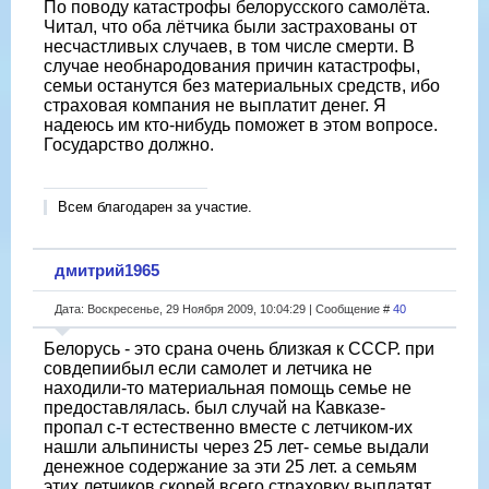
По поводу катастрофы белорусского самолёта.
Читал, что оба лётчика были застрахованы от
несчастливых случаев, в том числе смерти. В
случае необнародования причин катастрофы,
семьи останутся без материальных средств, ибо
страховая компания не выплатит денег. Я
надеюсь им кто-нибудь поможет в этом вопросе.
Государство должно.
Всем благодарен за участие.
дмитрий1965
Дата: Воскресенье, 29 Ноября 2009, 10:04:29 | Сообщение #
40
Белорусь - это срана очень близкая к СССР. при
совдепиибыл если самолет и летчика не
находили-то материальная помощь семье не
предоставлялась. был случай на Кавказе-
пропал с-т естественно вместе с летчиком-их
нашли альпинисты через 25 лет- семье выдали
денежное содержание за эти 25 лет. а семьям
этих летчиков скорей всего страховку выплатят.