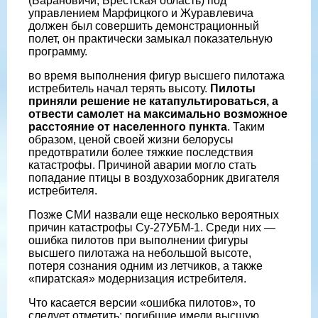
(Барановичи, Брестская область) под
управлением Марфицкого и Журавлевича
должен был совершить демонстрационный
полет, он практически замыкал показательную
программу.
во время выполнения фигур высшего пилотажа
истребитель начал терять высоту.
Пилоты
приняли решение не катапультироваться, а
отвести самолет на максимально возможное
расстояние от населенного пункта
. Таким
образом, ценой своей жизни белорусы
предотвратили более тяжкие последствия
катастрофы. Причиной аварии могло стать
попадание птицы в воздухозаборник двигателя
истребителя.
Позже СМИ назвали еще несколько вероятных
причин катастрофы Су-27УБМ-1. Среди них —
ошибка пилотов при выполнении фигуры
высшего пилотажа на небольшой высоте,
потеря сознания одним из летчиков, а также
«пиратская» модернизация истребителя.
Что касается версии «ошибка пилотов», то
следует отметить: погибшие имели высшую