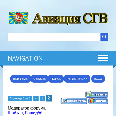
NAVIGATION
ВСЕ ТЕМЫ
СВЕЖИЕ
ПОИСК
РЕГИСТРАЦИЯ
ВХОД
2
Страница
2
из
2
«
1
Модератор форума:
Шайтан
,
Рашид56