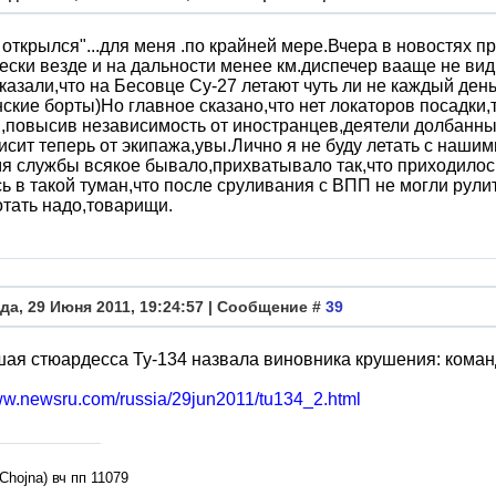
 открылся"...для меня .по крайней мере.Вчера в новостях 
ески везде и на дальности менее км.диспечер вааще не вид
казали,что на Бесовце Су-27 летают чуть ли не каждый день
ские борты)Но главное сказано,что нет локаторов посадки,
,повысив независимость от иностранцев,деятели долбанные
исит теперь от экипажа,увы.Лично я не буду летать с нашим
я службы всякое бывало,прихватывало так,что приходилос
ь в такой туман,что после сруливания с ВПП не могли рул
тать надо,товарищи.
да, 29 Июня 2011, 19:24:57 | Сообщение #
39
я стюардесса Ту-134 назвала виновника крушения: коман
www.newsru.com/russia/29jun2011/tu134_2.html
л
Chojna) вч пп 11079