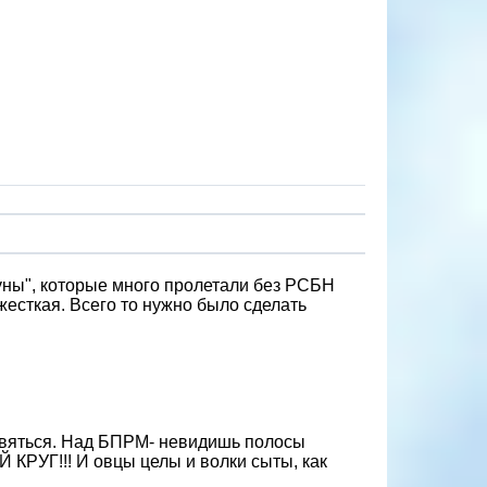
уны", которые много пролетали без РСБН
 жесткая. Всего то нужно было сделать
оявяться. Над БПРМ- невидишь полосы
 КРУГ!!! И овцы целы и волки сыты, как