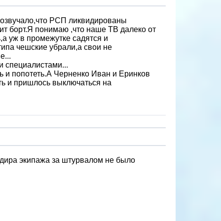
прозвучало,что РСП ликвидированы
ит борт.Я понимаю ,что наше ТВ далеко от
,а уж в промежутке садятся и
типа чешские убрали,а свои не
...
и специалистами...
ь и попотеть.А Черненко Иван и Еринков
ить и пришлось выключаться на
дира экипажа за штурвалом не было