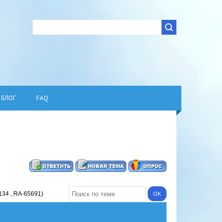
БЛОГ
FAQ
134 , RA-65691)