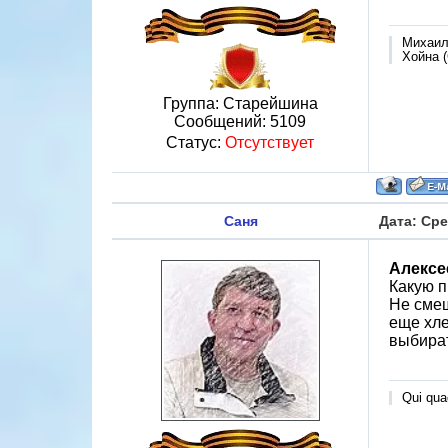
Михаи
Хойна (
Группа: Старейшина
Сообщений:
5109
Статус:
Отсутствует
Саня
Дата: Сре
Алексе
Какую п
Не смеш
еще хле
выбират
Qui quae