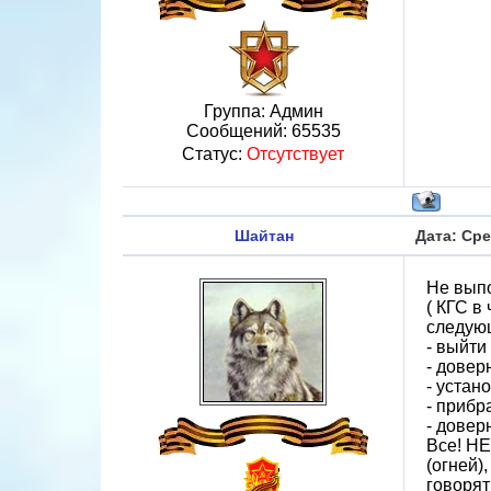
Группа: Админ
Сообщений:
65535
Статус:
Отсутствует
Шайтан
Дата: Сре
Не выпо
( КГС в
следую
- выйти
- довер
- устан
- прибр
- довер
Все! НЕ
(огней)
говорят