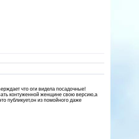
верждает что оги видела посадочные!
вать контуженной женщине свою версию,а
то публикует,он из помойного даже