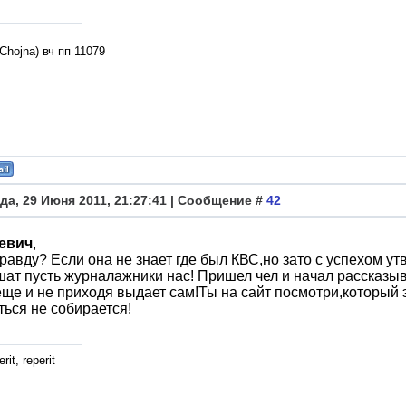
л
Chojna) вч пп 11079
да, 29 Июня 2011, 21:27:41 | Сообщение #
42
евич
,
равду? Если она не знает где был КВС,но зато с успехом ут
ат пусть журналажники нас! Пришел чел и начал рассказы
ще и не приходя выдает сам!Ты на сайт посмотри,который э
ься не собирается!
rit, reperit