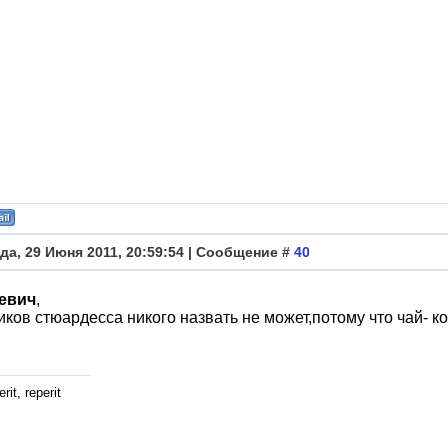
да, 29 Июня 2011, 20:59:54 | Сообщение #
40
евич
,
ков стюардесса никого назвать не может,потому что чай- ко
rit, reperit