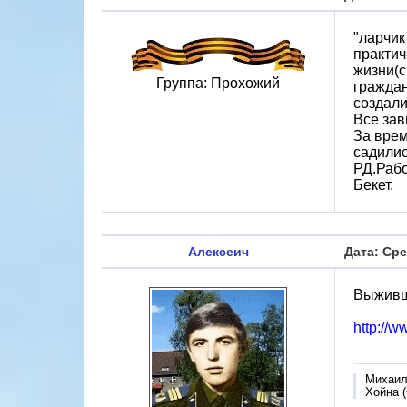
"ларчик
практич
жизни(с
Группа: Прохожий
граждан
создали
Все зав
За врем
садилис
РД.Рабо
Бекет.
Алексеич
Дата: Сре
Выживша
http://
Михаи
Хойна (