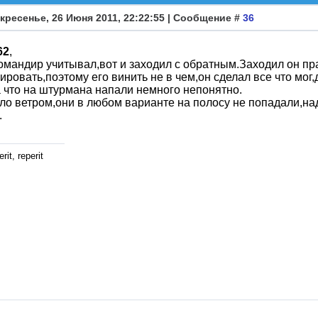
кресенье, 26 Июня 2011, 22:22:55 | Сообщение #
36
62
,
омандир учитывал,вот и заходил с обратным.Заходил он пр
ировать,поэтому его винить не в чем,он сделал все что мог
а что на штурмана напали немного непонятно.
ло ветром,они в любом варианте на полосу не попадали,над
.
rit, reperit