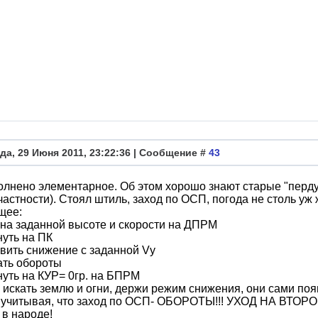
да, 29 Июня 2011, 23:22:36 | Сообщение #
43
лнено элементарное. Об этом хорошо знают старые "перд
 частности). Стоял штиль, заход по ОСП, погода не столь уж
щее:
 на заданной высоте и скорости на ДПРМ
нуть на ПК
овить снижение с заданной Vу
ать обороты
нуть на КУР= 0гр. на БПРМ
 искать землю и огни, держи режим снижения, они сами п
, учитывая, что заход по ОСП- ОБОРОТЫ!!! УХОД НА ВТОРОЙ
 в народе!