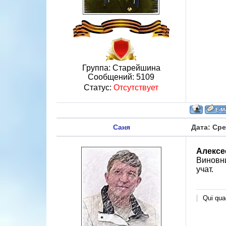
Группа: Старейшина
Сообщений:
5109
Статус:
Отсутствует
Саня
Дата: Сре
Алексе
Виновни
учат.
Qui quae