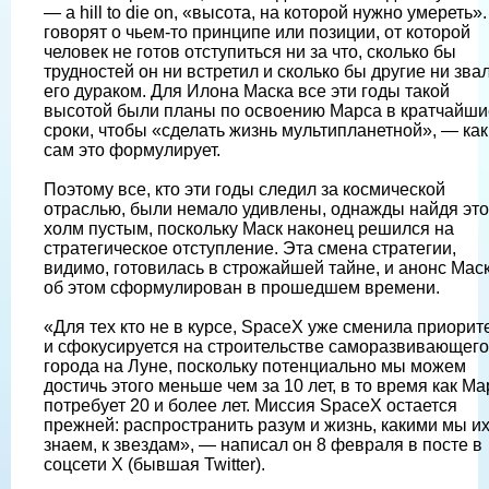
— a hill to die on, «высота, на которой нужно умереть».
говорят о чьем-то принципе или позиции, от которой
человек не готов отступиться ни за что, сколько бы
трудностей он ни встретил и сколько бы другие ни зва
его дураком. Для Илона Маска все эти годы такой
высотой были планы по освоению Марса в кратчайши
сроки, чтобы «сделать жизнь мультипланетной», — как
сам это формулирует.
Поэтому все, кто эти годы следил за космической
отраслью, были немало удивлены, однажды найдя это
холм пустым, поскольку Маск наконец решился на
стратегическое отступление. Эта смена стратегии,
видимо, готовилась в строжайшей тайне, и анонс Мас
об этом сформулирован в прошедшем времени.
«Для тех кто не в курсе, SpaceX уже сменила приорит
и сфокусируется на строительстве саморазвивающег
города на Луне, поскольку потенциально мы можем
достичь этого меньше чем за 10 лет, в то время как Ма
потребует 20 и более лет. Миссия SpaceX остается
прежней: распространить разум и жизнь, какими мы и
знаем, к звездам», — написал он 8 февраля в посте в
соцсети X (бывшая Twitter).