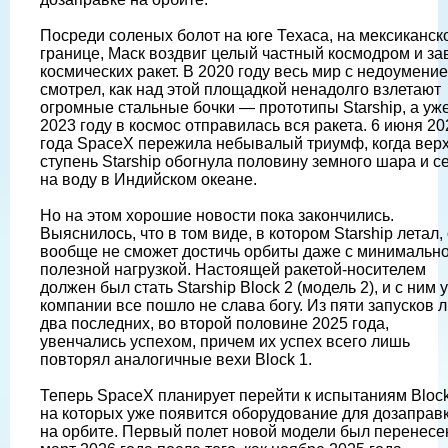
Посреди соленых болот на юге Техаса, на мексиканск
границе, Маск воздвиг целый частный космодром и за
космических ракет. В 2020 году весь мир с недоумени
смотрел, как над этой площадкой ненадолго взлетают
огромные стальные бочки — прототипы Starship, а уже
2023 году в космос отправилась вся ракета. 6 июня 20
года SpaceX пережила небывалый триумф, когда вер
ступень Starship обогнула половину земного шара и с
на воду в Индийском океане.
Но на этом хорошие новости пока закончились.
Выяснилось, что в том виде, в котором Starship летал,
вообще не сможет достичь орбиты даже с минимальн
полезной нагрузкой. Настоящей ракетой-носителем
должен был стать Starship Block 2 (модель 2), и с ним у
компании все пошло не слава богу. Из пяти запусков 
два последних, во второй половине 2025 года,
увенчались успехом, причем их успех всего лишь
повторял аналогичные вехи Block 1.
Теперь SpaceX планирует перейти к испытаниям Block
на которых уже появится оборудование для дозаправ
на орбите. Первый полет новой модели был перенесе