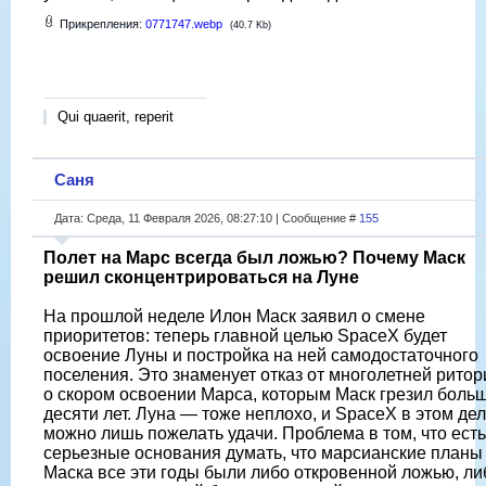
Прикрепления:
0771747.webp
(40.7 Kb)
Qui quaerit, reperit
Саня
Дата: Среда, 11 Февраля 2026, 08:27:10 | Сообщение #
155
Полет на Марс всегда был ложью? Почему Маск
решил сконцентрироваться на Луне
На прошлой неделе Илон Маск заявил о смене
приоритетов: теперь главной целью SpaceX будет
освоение Луны и постройка на ней самодостаточного
поселения. Это знаменует отказ от многолетней ритор
о скором освоении Марса, которым Маск грезил боль
десяти лет. Луна — тоже неплохо, и SpaceX в этом де
можно лишь пожелать удачи. Проблема в том, что есть
серьезные основания думать, что марсианские планы
Маска все эти годы были либо откровенной ложью, ли