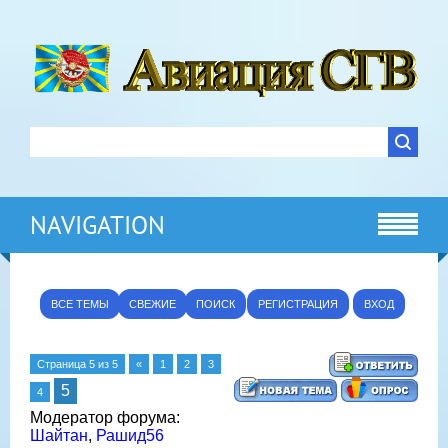
NAVIGATION
ВСЕ ТЕМЫ
СВЕЖИЕ
ПОИСК
РЕГИСТРАЦИЯ
ВХОД
Страница
5
из
5
«
1
2
3
5
4
Модератор форума:
Шайтан
,
Рашид56