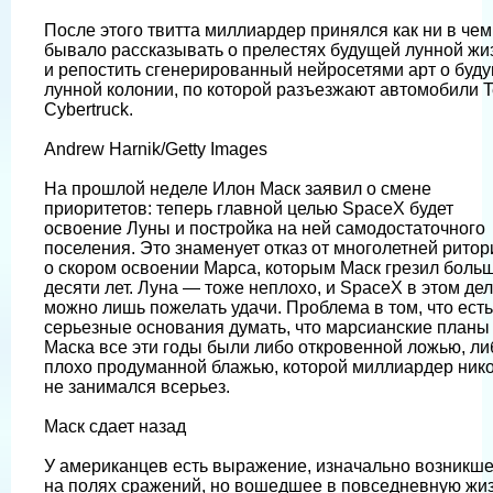
После этого твитта миллиардер принялся как ни в чем
бывало рассказывать о прелестях будущей лунной жи
и репостить сгенерированный нейросетями арт о буд
лунной колонии, по которой разъезжают автомобили T
Cybertruck.
Andrew Harnik/Getty Images
На прошлой неделе Илон Маск заявил о смене
приоритетов: теперь главной целью SpaceX будет
освоение Луны и постройка на ней самодостаточного
поселения. Это знаменует отказ от многолетней ритор
о скором освоении Марса, которым Маск грезил боль
десяти лет. Луна — тоже неплохо, и SpaceX в этом де
можно лишь пожелать удачи. Проблема в том, что есть
серьезные основания думать, что марсианские планы
Маска все эти годы были либо откровенной ложью, ли
плохо продуманной блажью, которой миллиардер ник
не занимался всерьез.
Маск сдает назад
У американцев есть выражение, изначально возникш
на полях сражений, но вошедшее в повседневную жи