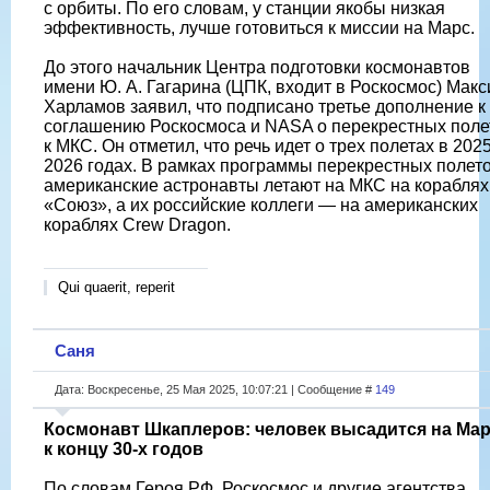
с орбиты. По его словам, у станции якобы низкая
эффективность, лучше готовиться к миссии на Марс.
До этого начальник Центра подготовки космонавтов
имени Ю. А. Гагарина (ЦПК, входит в Роскосмос) Мак
Харламов заявил, что подписано третье дополнение к
соглашению Роскосмоса и NASA о перекрестных поле
к МКС. Он отметил, что речь идет о трех полетах в 202
2026 годах. В рамках программы перекрестных полет
американские астронавты летают на МКС на кораблях
«Союз», а их российские коллеги — на американских
кораблях Crew Dragon.
Qui quaerit, reperit
Саня
Дата: Воскресенье, 25 Мая 2025, 10:07:21 | Сообщение #
149
Космонавт Шкаплеров: человек высадится на Ма
к концу 30-х годов
По словам Героя РФ, Роскосмос и другие агентства