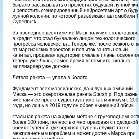
бывало рассказывать о прелестях будущей лунной жи
и репостить сгенерированный нейросетями арт о буд
лунной колонии, по которой разъезжают автомобили T
Cybertruck.
За последнее десятилетие Маск получил столько дов
в кредит, что стал буквально лицом технологического
прогресса человечества. Теперь же, после резкого отк
от марсианских проектов и попыток занять новый
капитал, продавая аудитории смелые планы освоения
теперь уже Луны, самое время вспомнить, сколько
миллиардер уже должен.
Летела ракета — упала в болото
Фундамент всех марсианских, да и лунных амбиций
Маска — это сверхтяжелая ракета Starship. Под разн
именами ее проект существует уже как минимум с 200
года, но лишь в 2019 году он обрел нынешний облик:
стальная ракета на жидком метане с грузоподъемнос
более 100 тонн, полностью многоразовая с подсадкой
обеих ступеней; где верхняя ступень служит также
межпланетным кораблем и может достичь Марса при
дозаправке на орбите.