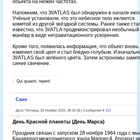
объекта на низких частотах.
Напомним, что 3I/ATLAS был обнаружен в начале июл
Учёные установили, что это небесное тело является
кометой из другой звёздной системы. Ранее также ста
известно, что 3I/ATLA продемонстрировал необычный
манёвр в виде негравитационного ускорения.
Кроме того, появилась информация, что объект вновь
изменил свой цвет и стал бледно-голубым. Изначальн
3I/ATLAS был зелёного цвета. Затем астрономы замет
синее свечение.
Qui quaerit, reperit
Саня
Дата: Пятница, 28 Ноября 2025, 08:26:36 | Сообщение #
153
День Красной планеты (День Марса)
Праздник связан с запуском 28 ноября 1964 года с мы
Канаверал межпланетного зонда Mariner-4. Аппарат н