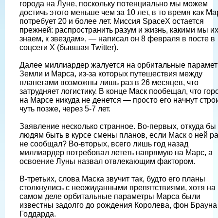
города на Луне, поскольку потенциально мы можем
достичь этого меньше чем за 10 лет, в то время как Ма
потребует 20 и более лет. Миссия SpaceX остается
прежней: распространить разум и жизнь, какими мы и
знаем, к звездам», — написал он 8 февраля в посте в
соцсети X (бывшая Twitter).
Далее миллиардер жалуется на орбитальные параме
Земли и Марса, из-за которых путешествия между
планетами возможны лишь раз в 26 месяцев, что
затрудняет логистику. В конце Маск пообещал, что гор
на Марсе никуда не денется — просто его начнут стро
чуть позже, через 5-7 лет.
Заявление несколько странное. Во-первых, откуда бы
людям быть в курсе смены планов, если Маск о ней р
не сообщал? Во-вторых, всего лишь год назад
миллиардер потребовал лететь напрямую на Марс, а
освоение Луны назвал отвлекающим фактором.
В-третьих, слова Маска звучит так, будто его планы
столкнулись с неожиданными препятствиями, хотя на
самом деле орбитальные параметры Марса были
известны задолго до рождения Королева, фон Брауна
Годдарда.