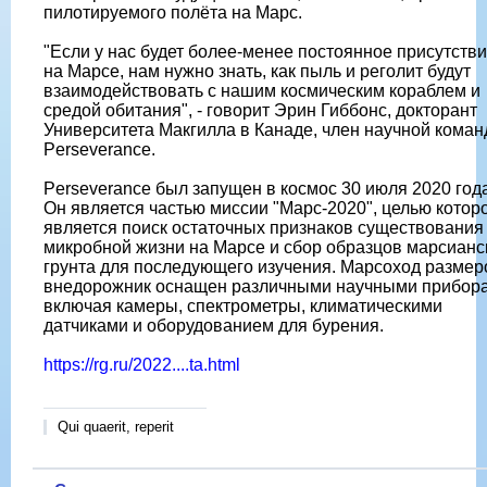
пилотируемого полёта на Марс.
"Если у нас будет более-менее постоянное присутств
на Марсе, нам нужно знать, как пыль и реголит будут
взаимодействовать с нашим космическим кораблем и
средой обитания", - говорит Эрин Гиббонс, докторант
Университета Макгилла в Канаде, член научной кома
Perseverance.
Perseverance был запущен в космос 30 июля 2020 года
Он является частью миссии "Марс-2020", целью котор
является поиск остаточных признаков существования
микробной жизни на Марсе и сбор образцов марсианс
грунта для последующего изучения. Марсоход размер
внедорожник оснащен различными научными прибор
включая камеры, спектрометры, климатическими
датчиками и оборудованием для бурения.
https://rg.ru/2022....ta.html
Qui quaerit, reperit