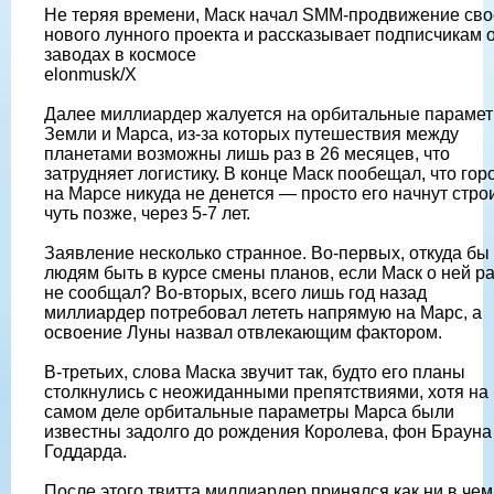
Не теряя времени, Маск начал SMM-продвижение сво
нового лунного проекта и рассказывает подписчикам 
заводах в космосе
elonmusk/X
Далее миллиардер жалуется на орбитальные параме
Земли и Марса, из-за которых путешествия между
планетами возможны лишь раз в 26 месяцев, что
затрудняет логистику. В конце Маск пообещал, что гор
на Марсе никуда не денется — просто его начнут стро
чуть позже, через 5-7 лет.
Заявление несколько странное. Во-первых, откуда бы
людям быть в курсе смены планов, если Маск о ней р
не сообщал? Во-вторых, всего лишь год назад
миллиардер потребовал лететь напрямую на Марс, а
освоение Луны назвал отвлекающим фактором.
В-третьих, слова Маска звучит так, будто его планы
столкнулись с неожиданными препятствиями, хотя на
самом деле орбитальные параметры Марса были
известны задолго до рождения Королева, фон Брауна
Годдарда.
После этого твитта миллиардер принялся как ни в чем