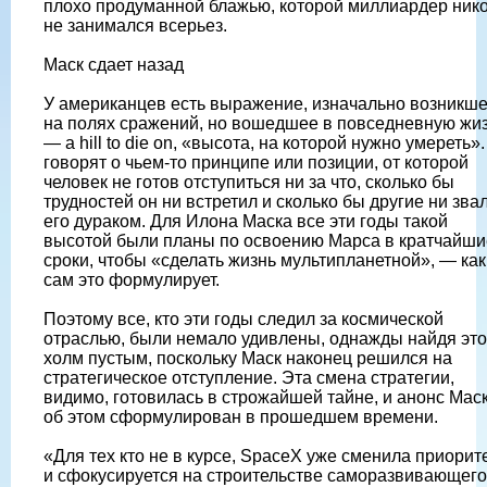
плохо продуманной блажью, которой миллиардер ник
не занимался всерьез.
Маск сдает назад
У американцев есть выражение, изначально возникш
на полях сражений, но вошедшее в повседневную жи
— a hill to die on, «высота, на которой нужно умереть».
говорят о чьем-то принципе или позиции, от которой
человек не готов отступиться ни за что, сколько бы
трудностей он ни встретил и сколько бы другие ни зва
его дураком. Для Илона Маска все эти годы такой
высотой были планы по освоению Марса в кратчайши
сроки, чтобы «сделать жизнь мультипланетной», — как
сам это формулирует.
Поэтому все, кто эти годы следил за космической
отраслью, были немало удивлены, однажды найдя это
холм пустым, поскольку Маск наконец решился на
стратегическое отступление. Эта смена стратегии,
видимо, готовилась в строжайшей тайне, и анонс Мас
об этом сформулирован в прошедшем времени.
«Для тех кто не в курсе, SpaceX уже сменила приорит
и сфокусируется на строительстве саморазвивающег