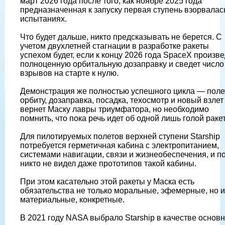
март 2026 года после того, как ноябре 2025 года
предназначенная к запуску первая ступень взорвалас
испытаниях.
Что будет дальше, никто предсказывать не берется. С
учетом двухлетней стагнации в разработке ракеты
успехом будет, если к концу 2026 года SpaceX произве
полноценную орбитальную дозаправку и сведет число
взрывов на старте к нулю.
Демонстрация же полностью успешного цикла — поле
орбиту, дозаправка, посадка, техосмотр и новый взле
вернет Маску лавры триумфатора, но необходимо
помнить, что пока речь идет об одной лишь голой ракет
Для пилотируемых полетов верхней ступени Starship
потребуется герметичная кабина с электропитанием,
системами навигации, связи и жизнеобеспечения, и п
никто не видел даже прототипов такой кабины.
При этом касательно этой ракеты у Маска есть
обязательства не только моральные, эфемерные, но и
материальные, конкретные.
В 2021 году NASA выбрало Starship в качестве основн