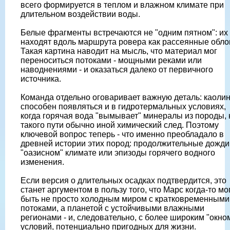
всего формируется в теплом и влажном климате при
длительном воздействии воды.
Белые фрагменты встречаются не "одним пятном": их
находят вдоль маршрута ровера как рассеянные обло
Такая картина наводит на мысль, что материал мог
переноситься потоками - мощными реками или
наводнениями - и оказаться далеко от первичного
источника.
Команда отдельно оговаривает важную деталь: каоли
способен появляться и в гидротермальных условиях,
когда горячая вода "вымывает" минералы из породы, 
такого пути обычно иной химический след. Поэтому
ключевой вопрос теперь - что именно преобладало в
древней истории этих пород: продолжительные дожди
"оазисном" климате или эпизоды горячего водного
изменения.
Если версия о длительных осадках подтвердится, это
станет аргументом в пользу того, что Марс когда-то мо
быть не просто холодным миром с кратковременными
потоками, а планетой с устойчивыми влажными
регионами - и, следовательно, с более широким "окно
условий, потенциально пригодных для жизни.