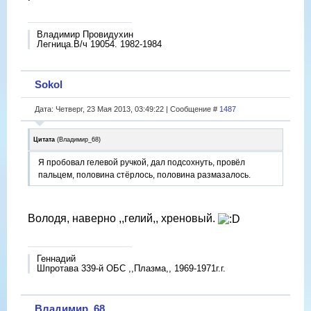
Владимир Провидухин
Легница.В/ч 19054. 1982-1984
Sokol
Дата: Четверг, 23 Мая 2013, 03:49:22 | Сообщение #
1487
Цитата
(
Владимир_68
)
Я пробовал гелевой ручкой, дал подсохнуть, провёл
пальцем, половина стёрлось, половина размазалось.
Володя, наверно ,,гелий,, хреновый.
Геннадий
Шпротава 339-й ОБС ,,Плазма,, 1969-1971г.г.
Владимир_68