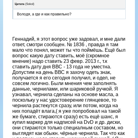
Цитата
(
Sokol
)
Володя, а где и как правильно?
Геннадий, я этот вопрос уже задовал, и мне дали
ответ, смотри сообщен. № 1836 , правда я там
мало что понял, может ты что поймёшь. Ещё был
вопрос какую дату ставить, моё (скромное
мнение) надо ставить 23 февр. 2013 г., т.к
ставить дату дня ВВС - 13 года не уместна.
Допустим на день ВВС я захочу одеть знак,
получается я его сегодня получил, и одел, не
совсем логично. Были мнения чем заполнять
данные, чернилами, или шариковой ручкой. Я
узнавал, чернила сделаны на основе масла, а
поскольку у нас удостоверение глянцевое, то
чернила растекутся сразу, или потом, когда на
них попадёт влага,( я уже попробовал на такой
же бумаге, стираются сразу) есть ещё шанс, я
купил маркер для надписей на DvD и др. диски,
они стираются только специалным составом, но
выглядят как обыкн. чёрные чернила. Так что как