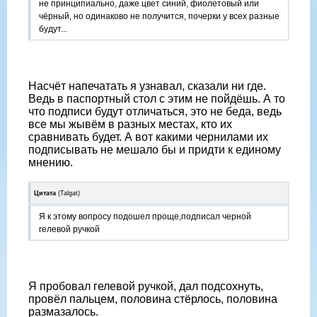
не принципиально, даже цвет синий, фиолетовый или
чёрный, но одинаково не получится, почерки у всех разные
будут...
Насчёт напечатать я узнавал, сказали ни где.
Ведь в паспортный стол с этим не пойдёшь. А то
что подписи будут отличаться, это не беда, ведь
все мы жывём в разных местах, кто их
сравнивать будет. А вот какими чернилами их
подписывать не мешало бы и придти к единому
мнению.
Цитата
(
Talgat
)
Я к этому вопросу подошел проще,подписал черной
гелевой ручкой
Я пробовал гелевой ручкой, дал подсохнуть,
провёл пальцем, половина стёрлось, половина
размазалось.