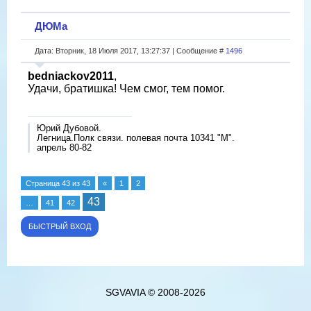
ДЮМа
Дата: Вторник, 18 Июля 2017, 13:27:37 | Сообщение #
1496
bedniackov2011
,
Удачи, братишка! Чем смог, тем помог.
Юрий Дубовой.
Легница.Полк связи. полевая почта 10341 "М".
апрель 80-82
Страница
43
из
43
«
1
2
43
…
41
42
SGVAVIA © 2008-2026