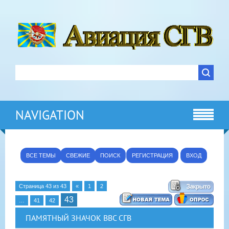
NAVIGATION
ВСЕ ТЕМЫ
СВЕЖИЕ
ПОИСК
РЕГИСТРАЦИЯ
ВХОД
Страница
43
из
43
«
1
2
43
…
41
42
ПАМЯТНЫЙ ЗНАЧОК ВВС СГВ