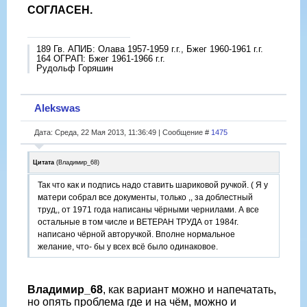
СОГЛАСЕН.
189 Гв. АПИБ: Олава 1957-1959 г.г., Бжег 1960-1961 г.г.
164 ОГРАП: Бжег 1961-1966 г.г.
Рудольф Горяшин
Alekswas
Дата: Среда, 22 Мая 2013, 11:36:49 | Сообщение #
1475
Цитата
(
Владимир_68
)
Так что как и подпись надо ставить шариковой ручкой. ( Я у
матери собрал все документы, только ,, за доблестный
труд,, от 1971 года написаны чёрными чернилами. А все
остальные в том числе и ВЕТЕРАН ТРУДА от 1984г.
написано чёрной авторучкой. Вполне нормальное
желание, что- бы у всех всё было одинаковое.
Владимир_68
, как вариант можно и напечатать,
но опять проблема где и на чём, можно и