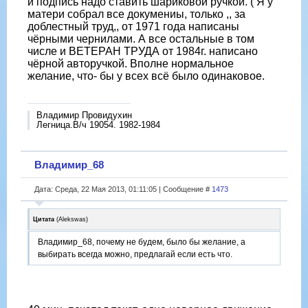
и подпись надо ставить шариковой ручкой. ( Я у
матери собрал все докумениы, только ,, за
доблестный труд,, от 1971 года написаны
чёрными чернилами. А все остальные в том
числе и ВЕТЕРАН ТРУДА от 1984г. написано
чёрной авторучкой. Вполне нормальное
желание, что- бы у всех всё было одинаковое.
Владимир Провидухин
Легница.В/ч 19054. 1982-1984
Владимир_68
Дата: Среда, 22 Мая 2013, 01:11:05 | Сообщение #
1473
Цитата
(
Alekswas
)
Владимир_68, почему не будем, было бы желание, а
выбирать всегда можно, предлагай если есть что.