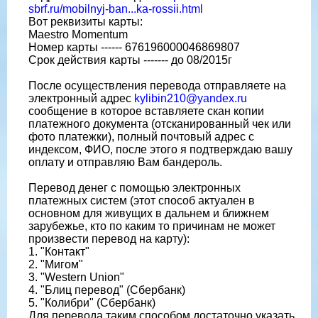
sbrf.ru/mobilnyj-ban...ka-rossii.html
Вот реквизиты карты:
Maestro Momentum
Номер карты ------ 676196000046869807
Срок действия карты ------- до 08/2015г
После осуществления перевода отправляете на
электронный адрес
kylibin210@yandex.ru
сообщение в которое вставляете скан копии
платежного документа (отсканированный чек или
фото платежки), полный почтовый адрес с
индексом, ФИО, после этого я подтверждаю вашу
оплату и отправляю Вам бандероль.
Перевод денег с помощью электронных
платежных систем (этот способ актуален в
основном для живущих в дальнем и ближнем
зарубежье, кто по каким то причинам не может
произвести перевод на карту):
1. "Контакт"
2. "Мигом"
3. "Western Union"
4. "Блиц перевод" (Сбербанк)
5. "Колибри" (Сбербанк)
Для перевода таким способом достаточно указать