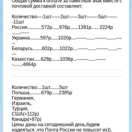
Общая сумма к оплате за памятный знак вместе с
почтовой доставкой составляет:
Количество----1шт------2шт------3шт--------5шт-------
-11шт
Россия............572р......976р.......1391р...... 2224р
.......------
Украина.........597р......1020р....-------.......--------........----
--
Беларусь........602р......1022р....-------.......--------........---
---
Казахстан......628р.......1036р...--------......-------
-........4864р
Количество....1шт........5шт
Польша,.........679р......2385р
Германия,
Израиль,
Турция,
США(+112р)
Канада(+87р)
Цены даны на сегодняшний день,будем
надеяться ,что Почта России не повысит их)).