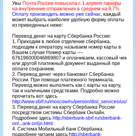
Увы
Почта России повысила с 1 апреля тарифы
на внутренние отправления в среднем на 9,7%
Оплату производить можно уже сейчас
, каждый
может выбрать наиболее удобную форму оплаты
из приведенных ниже:
Перевод денег на карту Сбербанка России:
1. Приходим в любое отделение сбербанка,
подходим к оператору, называем номер карты в
Вашем случае Номер карты ----
676196000046869807 и оплачиваем, кассовый чек
или другой платежный документ выданный при
оплате сохраняем.
2. Перевод денег через банкомат Сбербанка
России. При помощи платежного терминала.
Перевод можно выполнить как с карты на карту,
так и наличными средствами. Подробно можно
прочитать вот здесь
http://www.sbrf.ru/moscow/ru/person/dist_services/us/
3. Перевод денег на карту Сбербанка России
посредством системы Сбербанк Онлайн.
Подробнее здесь
http://sberbank-sbrf.ru/sberbank-
onl...ank-onljn.html
4. Система Мобильный банк Сбербанка.
подробнее читаем здесь
http://sberbank-