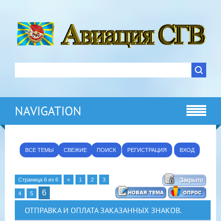
NAVIGATION
ВСЕ ТЕМЫ
СВЕЖИЕ
ПОИСК
РЕГИСТРАЦИЯ
ВХОД
Страница
6
из
6
«
1
2
3
6
4
5
ОТПРАВКА И ОПЛАТА ЗАКАЗАННЫХ ЗНАКОВ.