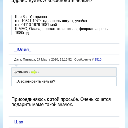
Здравствуйте. А возовновить нельзя?
Шахбаз Ургаринов
п.п.10341 1979 год апрель-август, учебка
п.п 01110 1979-1981 май
ШМАС, Олава, сержантская школа, февраль-апрель
1980год
_Юлия_
Дата: Пятница, 27 Марта 2020, 13:16:52 | Сообщение #
1510
Цитата
Шах
(
)
. А возовновить нельзя?
Присоединяюсь к этой просьбе. Очень хочется
подарить маме такой значок.
Шах