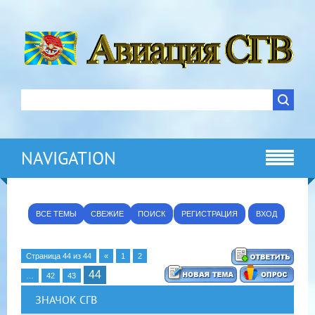
NAVIGATION
ВСЕ ТЕМЫ
СВЕЖИЕ
ПОИСК
РЕГИСТРАЦИЯ
ВХОД
Страница
44
из
44
«
1
2
44
…
42
43
ЗНАЧОК СГВ