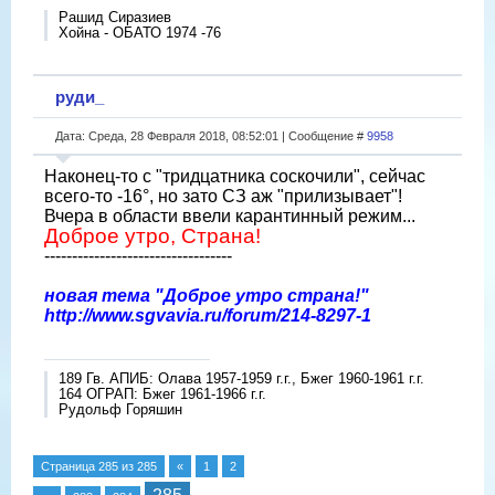
Рашид Сиразиев
Хойна - ОБАТО 1974 -76
руди_
Дата: Среда, 28 Февраля 2018, 08:52:01 | Сообщение #
9958
Наконец-то с "тридцатника соскочили", сейчас
всего-то -16°, но зато СЗ аж "прилизывает"!
Вчера в области ввели карантинный режим...
Доброе утро, Страна!
----------------------------------
новая тема "Доброе утро страна!"
http://www.sgvavia.ru/forum/214-8297-1
189 Гв. АПИБ: Олава 1957-1959 г.г., Бжег 1960-1961 г.г.
164 ОГРАП: Бжег 1961-1966 г.г.
Рудольф Горяшин
Страница
285
из
285
«
1
2