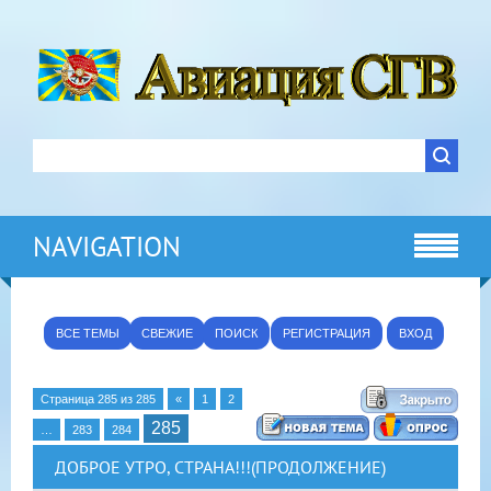
NAVIGATION
ВСЕ ТЕМЫ
СВЕЖИЕ
ПОИСК
РЕГИСТРАЦИЯ
ВХОД
Страница
285
из
285
«
1
2
285
…
283
284
ДОБРОЕ УТРО, СТРАНА!!!(ПРОДОЛЖЕНИЕ)