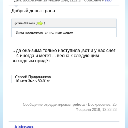
Дата: Воскресенье, 25 Февраля 2018, 12:22:17 | Сообщение #
9950
Добрый день страна .
Цитата
Alekswas
(
)
Зима продолжается полным ходом
... да она-зима только наступила ,вот и у нас снег
, - 4 иногда и метёт ... весна к следующим
выходным придёт ...
Сергей Приданников
16 мсп 3мсб 89-91гг
Сообщение отредактировал
pehota
-
Воскресенье, 25
Февраля 2018, 12:23:23
Alekswas