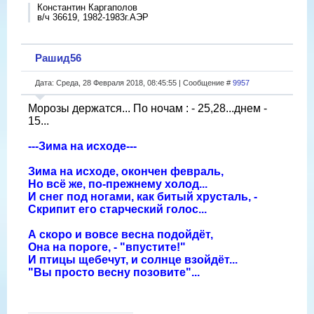
Константин Каргаполов
в/ч 36619, 1982-1983г.АЭР
Рашид56
Дата: Среда, 28 Февраля 2018, 08:45:55 | Сообщение #
9957
Морозы держатся... По ночам : - 25,28...днем -
15...
---Зима на исходе---
Зима на исходе, окончен февраль,
Но всё же, по-прежнему холод...
И снег под ногами, как битый хрусталь, -
Скрипит его старческий голос...
А скоро и вовсе весна подойдёт,
Она на пороге, - "впустите!"
И птицы щебечут, и солнце взойдёт...
"Вы просто весну позовите"...