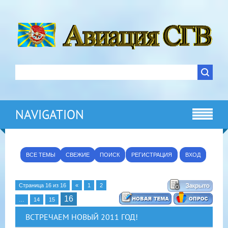
NAVIGATION
ВСЕ ТЕМЫ
СВЕЖИЕ
ПОИСК
РЕГИСТРАЦИЯ
ВХОД
Страница
16
из
16
«
1
2
16
…
14
15
ВСТРЕЧАЕМ НОВЫЙ 2011 ГОД!