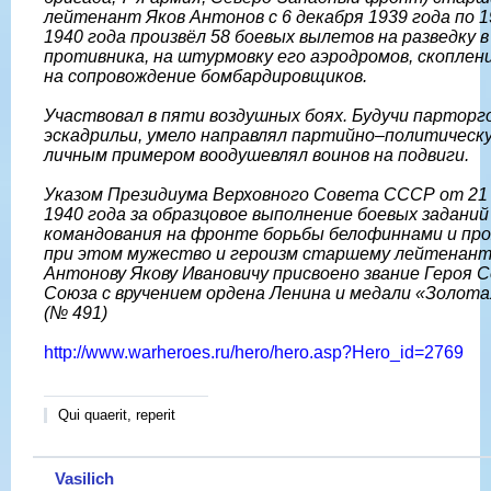
лейтенант Яков Антонов с 6 декабря 1939 года по 
1940 года произвёл 58 боевых вылетов на разведку 
противника, на штурмовку его аэродромов, скоплени
на сопровождение бомбардировщиков.
Участвовал в пяти воздушных боях. Будучи парторг
эскадрильи, умело направлял партийно–политическ
личным примером воодушевлял воинов на подвиги.
Указом Президиума Верховного Совета СССР от 21
1940 года за образцовое выполнение боевых заданий
командования на фронте борьбы белофиннами и пр
при этом мужество и героизм старшему лейтенан
Антонову Якову Ивановичу присвоено звание Героя 
Союза с вручением ордена Ленина и медали «Золота
(№ 491)
http://www.warheroes.ru/hero/hero.asp?Hero_id=2769
Qui quaerit, reperit
Vasilich