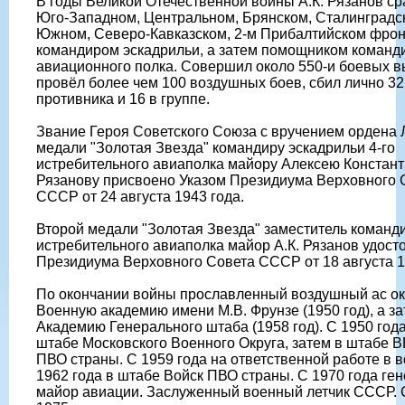
В годы Великой Отечественной войны А.К. Рязанов с
Юго-Западном, Центральном, Брянском, Сталинградс
Южном, Северо-Кавказском, 2-м Прибалтийском фрон
командиром эскадрильи, а затем помощником команд
авиационного полка. Совершил около 550-и боевых в
провёл более чем 100 воздушных боев, сбил лично 32
противника и 16 в группе.
Звание Героя Советского Союза с вручением ордена 
медали "Золотая Звезда" командиру эскадрильи 4-го
истребительного авиаполка майору Алексею Констан
Рязанову присвоено Указом Президиума Верховного 
СССР от 24 августа 1943 года.
Второй медали "Золотая Звезда" заместитель команди
истребительного авиаполка майор А.К. Рязанов удост
Президиума Верховного Совета СССР от 18 августа 1
По окончании войны прославленный воздушный ас о
Военную академию имени М.В. Фрунзе (1950 год), а з
Академию Генерального штаба (1958 год). С 1950 года
штабе Московского Военного Округа, затем в штабе В
ПВО страны. С 1959 года на ответственной работе в в
1962 года в штабе Войск ПВО страны. С 1970 года ген
майор авиации. Заслуженный военный летчик СССР. 