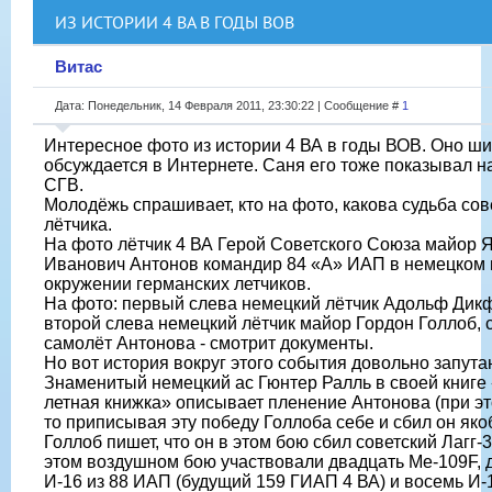
ИЗ ИСТОРИИ 4 ВА В ГОДЫ ВОВ
Витас
Дата: Понедельник, 14 Февраля 2011, 23:30:22 | Сообщение #
1
Интересное фото из истории 4 ВА в годы ВОВ. Оно ш
обсуждается в Интернете. Саня его тоже показывал н
СГВ.
Молодёжь спрашивает, кто на фото, какова судьба сов
лётчика.
На фото лётчик 4 ВА Герой Советского Союза майор 
Иванович Антонов командир 84 «А» ИАП в немецком п
окружении германских летчиков.
На фото: первый слева немецкий лётчик Адольф Дик
второй слева немецкий лётчик майор Гордон Голлоб,
самолёт Антонова - смотрит документы.
Но вот история вокруг этого события довольно запута
Знаменитый немецкий ас Гюнтер Ралль в своей книге
летная книжка» описывает пленение Антонова (при э
то приписывая эту победу Голлоба себе и сбил он яко
Голлоб пишет, что он в этом бою сбил советский Лагг-3
этом воздушном бою участвовали двадцать Me-109F, 
И-16 из 88 ИАП (будущий 159 ГИАП 4 ВА) и восемь И-