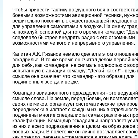
Чтобы привести тактику воздушного боя в соответстви
боевыми возможностями авиационной техники, нужн
решительно покончить с существовавшей недооценко
для управления самолетами в воздухе. На смену тра
и, пожалуй, основной для того времени команде: "Делай
следовало быстрее внедрять радио с его огромными
возможностями четкого и непрерывного управления.
Капитан А.К. Рязанов немало сделал в этом отношени
эскадрилье. В то же время он считал делом первейше
для себя, как командира, не снимать полностью с воо
испытанную в авиации команду: "Делай, как я!" - ведь
смысле она означает, что командир - это образец для
подчиненных всегда и везде.
Командир авиационного подразделения - это ведущий
смысле слова. На земле, перед боями, он возглавляет
своих летчиков, организует систематические трениров
периодически вылетает с каждым из них в отдельности
подчинены многие специалисты самых различных пр
квалификации. Командир эскадрильи направляет усил
из них и всего подразделения в целом на образцовое
боевых задач. В полете же он лично возглавляет свою 
как правило, первым устремляется в атаку на врага. Е