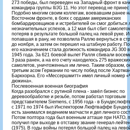
273 победы, был переведен на Западный фронт в кач
командира группы II/JG 11. Но этот перевод не принес
Подобно многим своим коллегам, воевавшим ранее н
Восточном фронте, в боях с ордами американских
бомбардировщиков и истребителей он смог добиться
незначительных успехов, а 12 мая был сбит самолетом
потеряв в результате большой палец на левой руке. 
попавшая в рану, не позволила Раллю вернуться в ст
до ноября, а затем он перешел на штабную работу. П
его назначением стала должность командира JG 300 
1945 года. За 621 боевой вылет Ралля сбивали восемь
3 раза ранен, а на его счету находилось 275 вражески
самолетов, уничтоженных им лично. Таким образом, о
третьим асом Германии по числу побед после Хартма
Баркхорна. Его «Мессершмитт» имел личный номер «
дюжина».
Послевоенная военная биография
Когда разобрался с рутиной плена - завёл бизнес по
деревообработке и резьбе, потом работал торговым
представителем Siemens, с 1956 года - в Бундеслюфт
с 1971 по 1974 был Инспектором Люфтваффе Бундесв
есть занимался ведением матчасти и дел личного сост
Потом полтора года был военным атташе при НАТО, п
получил при выходе в отставку звание генерал-лейте
(1975). В годы войны потерял большой палец на левой