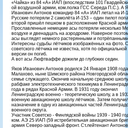
«Чайка» из 84 «А» ИАП (впоследствии 101 Гвардейск
ой воздушной армии, ком.полка ГСС Середа П.С.). А 
Иванович Антонов командир 84 «А» ИАП летал на И-1
Русские потеряли 2 самолёта И-153 – один пилот попа
второй пришёл пешком в расположение Красной арми
Прославленные немецкие асы потеряли несколько Me
воздухе и двенадцать на аэродроме. Наверное поэто
асы выглядят немного растерянными и потрёпанными
Интересны судьбы лётчиков изображённых на фото. 
советского лётчика не известна, хотя по официальной
версии он погиб.
А вот асы Люфтваффе дожили до глубоких седин.
Яков Иванович Антонов родился 24 Января 1908 года
Малахово, ныне Шимского района Новгородской облас
семье служащего. Окончив начальную среднюю школу,
рабфаке электротехнического техникума в Ленинграде
года в рядах Красной Армии. В 1931 году окончил
Ленинградскую военно - теоретическую школу, а в 1933
военную авиационную школу лётчиков. Затем получи
назначение в одну из авиационных частей Ленинград
военного округа.
Участник Советско - Финлядской войны 1939 - 1940 го
ком. АЭ 25 ИАП (59 истребительная авиационная бриг
армия Северо-западный фронт. Ст.лейтенант Антонов