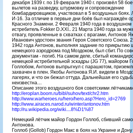
декабря 1939 г. по 19 февраля 1940 г. произвёл 58 бо
вылетов на разведку, штурмовку и сопровождение
бомбардировщиков, участвовал в 5 воздушных боях. 
И-16. За отличие в первые дни боёв был награждён 
Красного Знамени. 2 Февраля 1940 года в воздушном
истребитель Fokker D.XXI.. 21 Марта 1940 года за муж
отвагу, проявленные в схватках с врагами, Антонов Я
Иванович удостоен звания Героя Советского Союза. 2
1942 года Антонов, выполняя задание по прикрытию
немецкого аэродрома под Моздоком, был сбит. По сов
документам - погиб. На самом деле, сбитый командир
немецкой истребительной эскадры (JG 77), майором 
Голлобом, Антонов выпрыгнул с парашютом, приземл
захвачен в плен. Якобы Антонова Я.И. видели в Мозд
лагерях, и что он бежал оттуда. Дальнейшая его судьб
неизвестна…
Описание этого воздушного боя советскими лётчикам
http://eroplan.boom.ru/bibl/suhov/text/chr2.htm
http://www.warheroes.ru/hero/hero.asp?Hero_id=2769
http://www.airaces.narod.ru/winter/antonov.htm
http://ru.wikipedia.org/wiki....8%D1%87
Немецкий лётчик майор Гордон Голлоб, сбивший сам
Антонова.
Голлоб (Gollob) Гордон Макс в боях на Украине и Дону