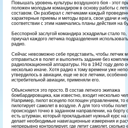
Повышать уровень культуры воздушного боя - этот п
положен молодым командиром в основу работы с ле
составом. Он разбирал с летчиками каждый проведен
характерные приемы и методы врага, свои удачи и неу
соответствии с этим намечались планы действия на б
Бесспорной заслугой командира эскадрильи стало то, 
приучал каждого летчика подразделения использовать
радио.
Сейчас невозможно себе представить, чтобы летчик м
отправиться в полет и выполнять задание без комплек
радиолокационной аппаратуры. Но в 1942 году дело 
несколько иначе. Хотя радио к тому времени уже неп
утвердилось в авиации, еще не все летчики, особенно
истребительной авиации, применяли его.
Объясняется это просто. В состав летного экипажа
бомбардировщика, как известно, входит несколько чел
Например, пилот всецело поглощен управлением, то 
пилотирует самолет в воздухе. А для того чтобы полет
происходил точно в заданном направлении, на борту 
есть штурман, который прокладывает нужный курс на 
делает необходимые навигационные измерения и рас
непрерывно контролирует, где летит самолет, сколько 