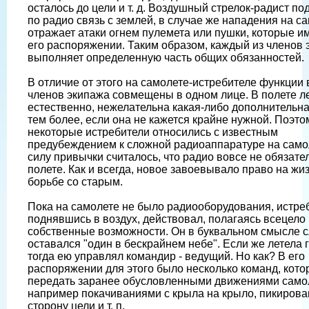
осталось до цели и т. д. Воздушный стрелок-радист п
по радио связь с землей, в случае же нападения на с
отражает атаки огнем пулемета или пушки, которые и
его распоряжении. Таким образом, каждый из членов 
выполняет определенную часть общих обязанностей.
В отличие от этого на самолете-истребителе функции 
членов экипажа совмещены в одном лице. В полете ле
естественно, нежелательна какая-либо дополнительна
тем более, если она не кажется крайне нужной. Поэто
некоторые истребители относились с известным
предубеждением к сложной радиоаппаратуре на само
силу привычки считалось, что радио вовсе не обязате
полете. Как и всегда, новое завоевывало право на жиз
борьбе со старым.
Пока на самолете не было радиооборудования, истре
поднявшись в воздух, действовал, полагаясь всецело 
собственные возможности. Он в буквальном смысле 
оставался "один в бескрайнем небе". Если же летела 
тогда ею управлял командир - ведущий. Но как? В его
распоряжении для этого было несколько команд, кото
передать заранее обусловленными движениями само
например покачиваниями с крыла на крыло, пикирова
сторону цели и т. п.