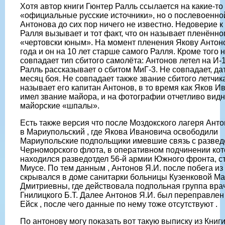
Хотя автор книги Гюнтер Ралль ссылается на какие-то
«официальные русские источники», но о послевоенно
Антонова до сих пор ничего не известно. Недоверие к
Ралля вызывает и тот факт, что он называет пленённо
«чертовски юным». На момент пленения Якову Антон
года и он на 10 лет старше самого Ралля. Кроме того 
совпадает тип сбитого самолёта: Антонов летел на И-1
Ралль рассказывает о сбитом МиГ-3. Не совпадает, да
месяц боя. Не совпадает также звание сбитого летчик
называет его капитан Антонов, в то время как Яков И
имел звание майора, и на фотографии отчетливо вид
майорские «шпалы».
Есть также версия что после Моздокского лагеря Ант
в Мариупольский , где Якова Ивановича освободили
Мариупольские подпольщики имевшие связь с развед
Черноморского флота, в оперативном подчинении кот
находился разведотдел 56-й армии Южного фронта, с
Миусе. По тем данным , Антонов Я.И. после побега из
скрывался в доме санитарки больницы Кузенковой М
Дмитриевны, где действовала подпольная группа вра
Гнилицкого Б.Т. Далее Антонов Я.И. был переправлен
Ейск , после чего данные по нему тоже отсутствуют .
По антонову могу показать вот такую выписку из Книг