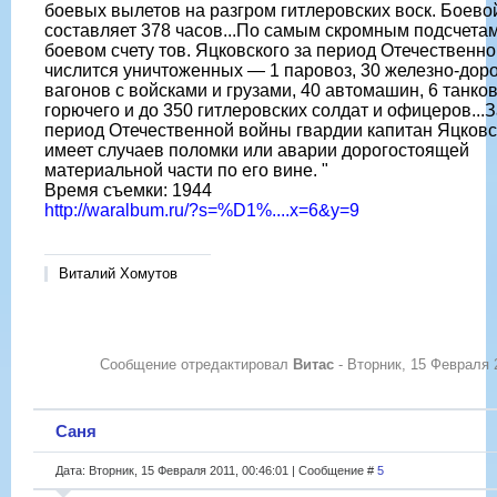
боевых вылетов на разгром гитлеровских воск. Боево
составляет 378 часов...По самым скромным подсчета
боевом счету тов. Яцковского за период Отечественн
числится уничтоженных — 1 паровоз, 30 железно-до
вагонов с войсками и грузами, 40 автомашин, 6 танков
горючего и до 350 гитлеровских солдат и офицеров...З
период Отечественной войны гвардии капитан Яцковс
имеет случаев поломки или аварии дорогостоящей
материальной части по его вине. "
Время съемки: 1944
http://waralbum.ru/?s=%D1%....x=6&y=9
Виталий Хомутов
Сообщение отредактировал
Витас
-
Вторник, 15 Февраля 2
Саня
Дата: Вторник, 15 Февраля 2011, 00:46:01 | Сообщение #
5