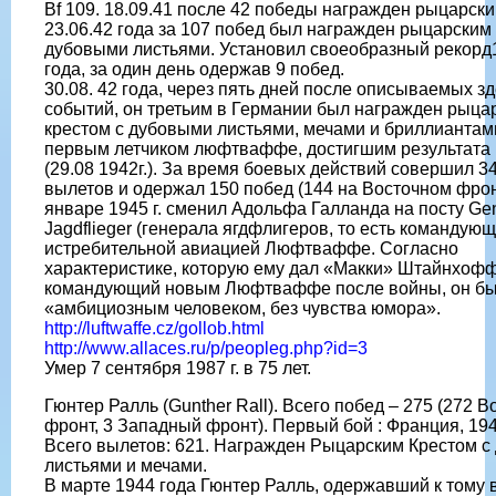
Bf 109. 18.09.41 после 42 победы награжден рыцарски
23.06.42 года за 107 побед был награжден рыцарским 
дубовыми листьями. Установил своеобразный рекорд1
года, за один день одержав 9 побед.
30.08. 42 года, через пять дней после описываемых з
событий, он третьим в Германии был награжден рыца
крестом с дубовыми листьями, мечами и бриллиантами
первым летчиком люфтваффе, достигшим результата 
(29.08 1942г.). За время боевых действий совершил 3
вылетов и одержал 150 побед (144 на Восточном фрон
январе 1945 г. сменил Адольфа Галланда на посту Gen
Jagdflieger (генерала ягдфлигеров, то есть командую
истребительной авиацией Люфтваффе. Согласно
характеристике, которую ему дал «Макки» Штайнхофф
командующий новым Люфтваффе после войны, он б
«амбициозным человеком, без чувства юмора».
http://luftwaffe.cz/gollob.html
http://www.allaces.ru/p/peopleg.php?id=3
Умер 7 сентября 1987 г. в 75 лет.
Гюнтер Ралль (Gunther Rall). Всего побед – 275 (272 
фронт, 3 Западный фронт). Первый бой : Франция, 194
Всего вылетов: 621. Награжден Рыцарским Крестом 
листьями и мечами.
В марте 1944 года Гюнтер Ралль, одержавший к тому