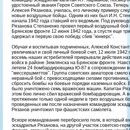
удостоенный звания Героя Советского Союза. Теперь у
Алексея Рязанова, училась, его личному примеру сле
новые воздушные бойцы. Одним из них был И.Н. Стен
начала 1942 года ставший его ведомым. Под руковод
Рязанова Степаненко провел первый воздушный бой 
Брянском фронте 12 июня 1942 года, а спустя еще три
одержал и первую свою победу, сбив "юнкерс".
Обучая и воспитывая подчиненных, Алексей Констан
увеличивал и свой личный боевой счет, 12 июля 1942 
восемь наших истребителей прикрывали действия на
войск в районе Землянска на Брянском фронте. Навс
летели 24 бомбардировщика Ю-87 в сопровождении 
"мессершмиттов". Группа советских авиаторов смело 
неравный бой с превосходящими силами противника, 
сбросить бомбы на боевые порядки наземных войск. В
было уничтожено семь вражеских машин. Капитан Ряз
этом бою лично сбил вражеский бомбардировщик. А в
протяжении только одной недели в трех воздушных бо
проведенных им после назначения командиром эскад
Рязанов уничтожил три фашистских самолета.
Вскоре командование перебросило полк, в который в
эскадрилья Рязанова, на другой участок советско-гер