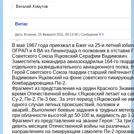
Виталий Хомутов
Витас
Дата: Вторник, 15 Февраля 2011, 00:13:39 | Сообщение #
4
В мае 1967 года приезжал в Бжег на 25-и летний юбил
ОГРАП и 4 ВА из Ленинграда п-полковник в отставке 
Советского Союза Яцковский Серафим Вадимович.
Заместитель командира авиаэскадрильи 164-го гвард
отдельного разведывательного авиационного полка, 
Герой Советского Союза гвардии старший лейтенант
Вадимович Яцковский на фоне советского пикирующе
бомбардировщика Пе-2.
Фрагмент из представления на орден Красного Знаме
время Отечественной войны т.Яцковский летает на са
Су-2, Пе-2, Пе-3 бис. За этот период т.Яцковский не и
одного случая летных происшествий, поломок и
аварий...Выполняет боевые задания в трудных метео
при облачности высотой до 50-100 м, видимость до 1-2
Фрагмент из представления на звание Героя: "За три 
девять месяцев Отечественной войны на различных
направлениях на пикирующем самолете Пе-2 произве