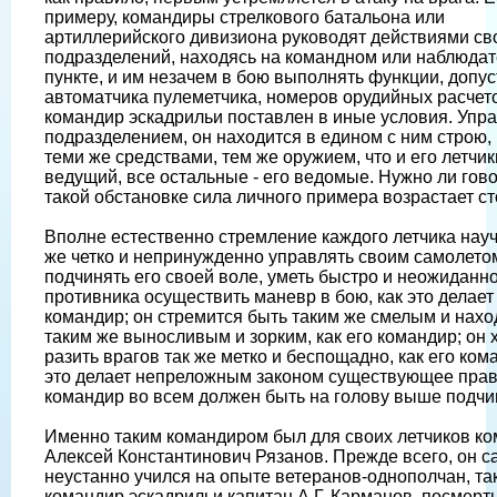
примеру, командиры стрелкового батальона или
артиллерийского дивизиона руководят действиями св
подразделений, находясь на командном или наблюда
пункте, и им незачем в бою выполнять функции, допус
автоматчика пулеметчика, номеров орудийных расчето
командир эскадрильи поставлен в иные условия. Упр
подразделением, он находится в едином с ним строю, 
теми же средствами, тем же оружием, что и его летчики
ведущий, все остальные - его ведомые. Нужно ли гово
такой обстановке сила личного примера возрастает ст
Вполне естественно стремление каждого летчика науч
же четко и непринужденно управлять своим самолето
подчинять его своей воле, уметь быстро и неожиданн
противника осуществить маневр в бою, как это делает
командир; он стремится быть таким же смелым и нах
таким же выносливым и зорким, как его командир; он 
разить врагов так же метко и беспощадно, как его ком
это делает непреложным законом существующее прав
командир во всем должен быть на голову выше подчи
Именно таким командиром был для своих летчиков к
Алексей Константинович Рязанов. Прежде всего, он с
неустанно учился на опыте ветеранов-однополчан, так
командир эскадрильи капитан А.Г. Карманов, посмерт