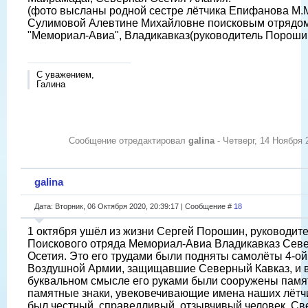
(фото высланы родной сестре лётчика Епифанова М.М
Сулимовой Алевтине Михайловне поисковым отрядо
"Мемориал-Авиа", Владикавказ(руководитель Порошин
С уважением,
Галина
Сообщение отредактировал
galina
-
Четверг, 14 Ноября 
galina
Дата: Вторник, 06 Октября 2020, 20:39:17 | Сообщение #
18
1 октября ушёл из жизни Сергей Порошин, руководит
Поискового отряда Мемориал-Авиа Владикавказ Сев
Осетия. Это его трудами были подняты самолёты 4-ой
Воздушной Армии, защищавшие Северный Кавказ, и 
буквальном смысле его руками были сооружены памя
памятные знаки, увековечивающие имена наших лётч
был честный, справедливый, отзывчивый человек. Св