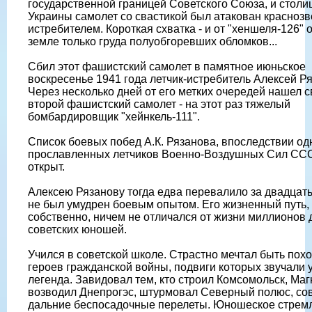
государственной границей Советского Союза, и столи
Украины самолет со свастикой был атакован красноз
истребителем. Короткая схватка - и от "хеншеля-126" 
земле только груда полуобгоревших обломков...
Сбил этот фашистский самолет в памятное июньское
воскресенье 1941 года летчик-истребитель Алексей Ря
Через несколько дней от его метких очередей нашел с
второй фашистский самолет - на этот раз тяжелый
бомбардировщик "хейнкель-111".
Список боевых побед А.К. Рязанова, впоследствии од
прославленных летчиков Военно-Воздушных Сил ССС
открыт.
Алексею Рязанову тогда едва перевалило за двадцать
не был умудрен боевым опытом. Его жизненный путь,
собственно, ничем не отличался от жизни миллионов 
советских юношей.
Учился в советской школе. Страстно мечтал быть пох
героев гражданской войны, подвиги которых звучали 
легенда. Завидовал тем, кто строил Комсомольск, Магн
возводил Днепрогэс, штурмовал Северный полюс, с
дальние беспосадочные перелеты. Юношеское стремл