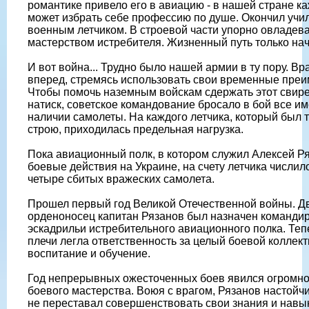
романтике привело его в авиацию - в нашей стране к
может избрать себе профессию по душе. Окончил учи
военным летчиком. В строевой части упорно овладев
мастерством истребителя. Жизненный путь только на
И вот война... Трудно было нашей армии в ту пору. Вр
вперед, стремясь использовать свои временные пре
Чтобы помочь наземным войскам сдержать этот свир
натиск, советское командование бросало в бой все и
наличии самолеты. На каждого летчика, который был т
строю, приходилась предельная нагрузка.
Пока авиационный полк, в котором служил Алексей Ря
боевые действия на Украине, на счету летчика числил
четыре сбитых вражеских самолета.
Прошел первый год Великой Отечественной войны. 
орденоносец капитан Рязанов был назначен команди
эскадрильи истребительного авиационного полка. Теп
плечи легла ответственность за целый боевой коллекти
воспитание и обучение.
Год непрерывных ожесточенных боев явился огромн
боевого мастерства. Воюя с врагом, Рязанов настойчи
не переставал совершенствовать свои знания и навы