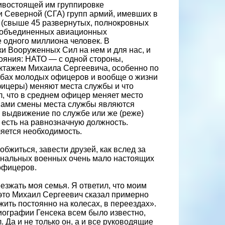
тивостоящей им группировке
и Северной (СГА) групп армий, имевших в
 (свыше 45 развернутых, полнокровных
го объединенных авиационных
 одного миллиона человек. В
ки Вооруженных Сил на нем и для нас, и
яния: НАТО — с одной стороны,
уктажем Михаила Сергеевича, особенно по
ьбах молодых офицеров и вообще о жизни
офицеры) меняют места службы и что
, что в среднем офицер меняет место
чинами смены места службы являются
), выдвижение по службе или же (реже)
 есть на равнозначную должность.
яется необходимость.
бжиться, завести друзей, как вслед за
иональных военных очень мало настоящих
 офицеров.
еезжать моя семья. Я ответил, что моим
 это Михаил Сергеевич сказал примерно
жить постоянно на колесах, в переездах».
биографии Генсека всем было известно,
. Да и не только он, а и все руководящие