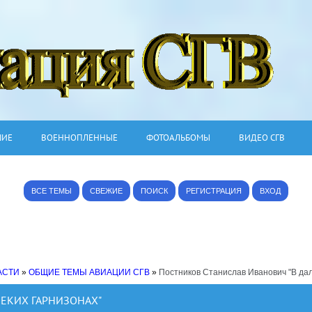
ШИЕ
ВОЕННОПЛЕННЫЕ
ФОТОАЛЬБОМЫ
ВИДЕО СГВ
ВСЕ ТЕМЫ
СВЕЖИЕ
ПОИСК
РЕГИСТРАЦИЯ
ВХОД
АСТИ
»
ОБЩИЕ ТЕМЫ АВИАЦИИ СГВ
»
Постников Станислав Иванович "В дал
ЛЕКИХ ГАРНИЗОНАХ"