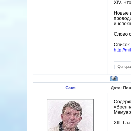
XIV. Чт
Новые в
провод
инспекц
Слово о
Список
http://m
Qui quae
Саня
Дата: Пон
Содерж
«Военн
Мемуа
XIII. Г