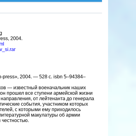
g
ess, 2004.
tml
v_si.rar
-press», 2004. — 528 с. isbn 5–94384–
иков — известный военачальник наших
 он прошел все ступени армейской жизни
направления, от лейтенанта до генерала
тические события, участником которых
телей, с которыми ему приходилось
 литературной макулатуры об армии
 честностью.