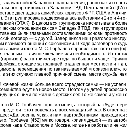
, задачах войск Западного направления, равно как и о про
ального противника на Западном ТВД: Центральной (ЦГА) 
оставе двенадцать армейских корпусов ФРГ, США и Англии
). Эта группировка поддерживалась действиями 2-го и 4-
ваний (ОТАК). В целом вся группировка насчитывала более
ическом отношении как сам Западный ТВД, так и группиров
отивника были главными составляющими основы противосто
кий договор — с другой. Завершился наш разговор инстр
м взаимоотношений с союзниками. В ходе разговора о суд
в армии и флота М. С. Горбачев спросил, как часто они (
я главным — личное желание или необходимость. Я ответил
(гарнизон) раз в три-четыре года, но бывает и чаще. При
(войска, стоящие за границей, отдаленная местности и т. д.
имость перемещения по так называемой «горизонтали», то
 в этих случаях главной причиной смены места службы явл
й кочевой жизни больше всего страдают семьи — не успели о
семейства едут на новое место. Поэтому у детей професс
 идущих с ними по жизни с детских лет. То же самое и у жен
того М. С. Горбачев спросил меня, а который раз будет пер
 предстоит это проделать в восемнадцатый раз. В ответ на
ее: «Да, военным, как и нам, партработникам, приходится 
это, Горбачев, [452] мягко говоря, кривил душой — из авто
 кроме как в Ставрополе и Москве, нигде не работал и не жил