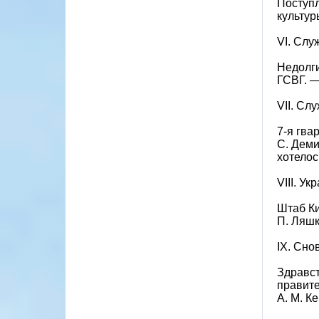
Поступл
культур
VI. Слу
Недолги
ГСВГ. 
VII. Сл
7-я гва
С. Деми
хотелос
VIII. Ук
Штаб Ки
П. Ляшк
IX. Сно
Здравст
правите
А. М. К