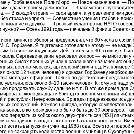
ме у Горбачева и в Политбюро. — Новое назначение. — По
ым: сдача и прием должности. — Знакомство с руководите
а. — В каждой стране — своя армия, а управление ими до
без страха и упрека. — Совместные учения штабов и войс
онимание и дружба. — Грозный кулак против НАТО соверше
то нужно? — Осень 1991 года — печальный финиш Советски
 июня министр обороны предупредил, что 30 числа в связ
М. С. Горбачев. Я тщательно готовился к этому — не кажды
ым Главнокомандующим. Действительно 30-го июня я был у
ихаила Сергеевича заинтересовал вопрос — не много ли у н
нных Силах военных училищ различного назначения: обще
нных, военно-морских, артиллерийских и т. д. На примере 
ял около 12 тысяч человек) я доказал Горбачеву необходим
тва молодых офицеров. Только по достижении предельного
о увольнялось около 8–10 тысяч человек. К тому же надо у
ию продолжать службу дальше и т. п. В это же время для 
ировать около двадцати бригад (в военном понимании) д
й и республик Нечерноземья. Бригады предназначались для 
ных сооружений. Каждая бригада, которую комплектовали 
тальонов, в которых должно было быть до 30 офицеров. Так
яло передать из войск около двух-трех тысяч [451] опытн
ии командиров взводов, ротного и батальонного звена. В
ти встать выпускники училищ 1988 года. Все это я подробн
его не сокращать количество военных училищ в Сухопутных