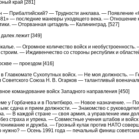
рный край [281]
он — Прибалтийский? — Трудности анклава. — Появление 
-81» — последние маневры уходящего века. — Отношение 
ики. — Оторванная цитадель — Калининград. [527]
ь далек лежит [349]
калье. — Огромное количество войск и необустроенность.
 строим. — Иждивенчество со стороны республик и областей
Москве — проездом [416]
в Главкомате Сухопутных войск. — Не моя должность. — Г
Советского Союза Н. В. Огарков — талантливый военачаль
лавное командование войск Западного направления [450]
ме у Горбачева и в Политбюро. — Новое назначение. — По
ым: сдача и прием должности. — Знакомство с руководите
а. — В каждой стране — своя армия, а управление ими до
без страха и упрека. — Совместные учения штабов и войс
онимание и дружба. — Грозный кулак против НАТО соверше
о нужно? — Осень 1991 года — печальный финиш советски