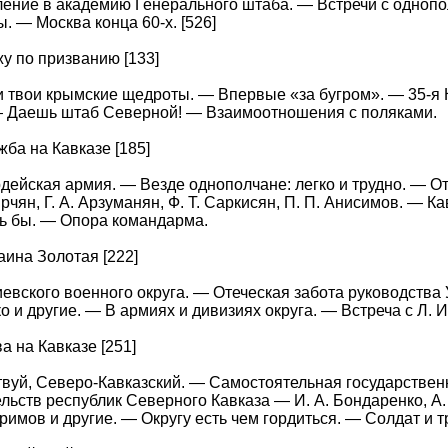
ение в академию Генерального штаба. — Встречи с одноп
ы. — Москва конца 60-х. [526]
жу по призванию [133]
 твои крымские щедроты. — Впервые «за бугром». — 35-я
— Даешь штаб Северной! — Взаимоотношения с поляками.
ужба на Кавказе [185]
рдейская армия. — Везде однополчане: легко и трудно. — 
рчян, Г. А. Арзуманян, Ф. Т. Саркисян, П. П. Анисимов. — К
ь бы. — Опора командарма.
раина Золотая [222]
евского военного округа. — Отеческая забота руководства 
о и другие. — В армиях и дивизиях округа. — Встреча с Л. 
ва на Кавказе [251]
вуй, Северо-Кавказский. — Самостоятельная государстве
льств республик Северного Кавказа — И. А. Бондаренко, А. 
еримов и другие. — Округу есть чем гордиться. — Солдат и 