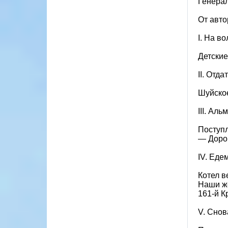
Генерал
От авто
I. На в
Детские
II. Отда
Шуйское
III. Аль
Поступл
— Дорог
IV. Едем
Котел в
Наши же
161-й 
V. Снов