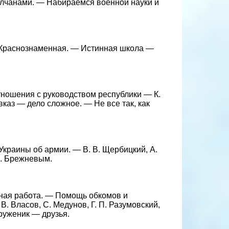
олчанами. — Набираемся военной науки и
 Краснознаменная. — Истинная школа —
Отношения с руководством республики — К.
авказ — дело сложное. — Не все так, как
Украины об армии. — В. В. Щербицкий, А.
И. Брежневым.
нная работа. — Помощь обкомов и
В. Власов, С. Медунов, Г. П. Разумовский,
труженик — друзья.