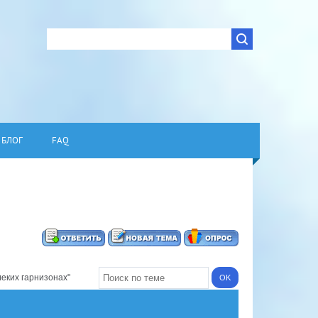
БЛОГ
FAQ
еких гарнизонах"