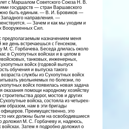
лет с Маршалом Советского Союза Н. В.
лями государств — стран Варшавского
лжно быть единым. — В. И. Бровиков —
к Западного направления. —
нствуется. — Зачем и как мы уходим и
х Вооруженных Сил.
и с предполагаемым назначением меня
й же день встречаешься с Генсеком,
 М. С. Горбачева. Беседа длилась около
ас в Сухопутных войсках и в целом в
войсковых, танковых, инженерных,
Сухопутных войск (годовой выпуск
ость обучения и выпуска такого
 возраста службы из Сухопутных войск
читывать увольняемых по болезни, по
Сухопутных войск появилась новая задача
ля оказания помощи народному хозяйству
строительства дорог, мостов и других
Сухопутные войска, состояла из четырех-
им образом, нам в эти бригады
ых офицеров. Преимущественно, это
место них должны были на освободившиеся
о доложил М. С. Горбачеву и, надеюсь,
 войсках. Затем я подробно доложил о