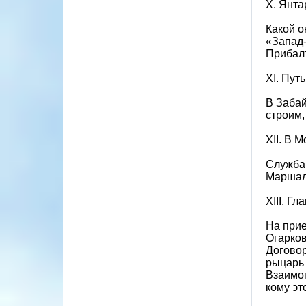
X. Янта
Какой 
«Запад
Прибалт
XI. Пут
В Забай
строим,
XII. В 
Служба 
Маршал 
XIII. Г
На прие
Огарков
Договор
рыцарь 
Взаимоп
кому эт