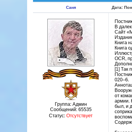
Саня
Дата: Пон
Постни
В далек
Сайт «Ми
Издание
Книга н
Книга 
Иллюст
OCR, пр
Дополни
[1] Так
Постник
020–6.
Аннотац
Вооруже
от кома
армии. 
Группа: Админ
был, и 
Сообщений:
65535
соприка
Статус:
Отсутствует
воспоми
Содерж