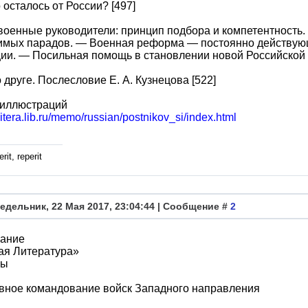
о осталось от России? [497]
оенные руководители: принцип подбора и компетентность.
имых парадов. — Военная реформа — постоянно действующ
ии. — Посильная помощь в становлении новой Российской
 друге. Послесловие Е. А. Кузнецова [522]
 иллюстраций
ilitera.lib.ru/memo/russian/postnikov_si/index.html
rit, reperit
едельник, 22 Мая 2017, 23:04:44 | Сообщение #
2
ание
ая Литература»
ры
лавное командование войск Западного направления