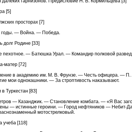
 далеких гарнизонов. Предисловие Н. В. Кормильцева [3]
ра [5]
олжских просторах [7]
 годы. — Война. — Победа.
ть долг Родине [33]
 пехотное. — Батюшка Урал. — Командир полковой разведк
ма-матер [72]
ение в академию им. М. В. Фрунзе. — Честь офицера. — П. 
ие мои однокашники. — За строптивость наказывают.
 в Туркестан [83]
етров — Казанджик. — Становление комбата. — «Я Вас заго
ны — истинные героини. — Город нефтяников — Небит-Даг
Краснознаменный мотострелковый.
а учеба [118]