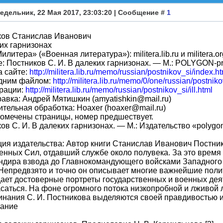
едельник, 22 Мая 2017, 23:03:20 | Сообщение #
1
ков Станислав Иванович
их гарнизонах
литера» («Военная литература»): militera.lib.ru и militera.or
: Постников С. И. В далеких гарнизонах. — М.: POLYGON-pr
а сайте:
http://militera.lib.ru/memo/russian/postnikov_si/index.h
одним файлом:
http://militera.lib.ru/memo/0/one/russian/postniko
рации:
http://militera.lib.ru/memo/russian/postnikov_si/ill.html
авка: Андрей Мятишкин (amyatishkin@mail.ru)
тельная обработка: Hoaxer (hoaxer@mail.ru)
 помечены страницы, номер предшествует.
ов С. И. В далеких гарнизонах. — М.: Издательство «polygon
ия издательства: Автор книги Станислав Иванович Постн
нных Сил, отдавший службе около полувека. За это время
ндира взвода до Главнокомандующего войсками Западного 
Непредвзято и точно он описывает многие важнейшие поли
дает достоверные портреты государственных и военных дея
саться. На фоне огромного потока низкопробной и лживой
нания С. И. Постникова выделяются своей правдивостью и
ание