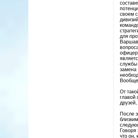
составе
потенци
своем с
дивизий
командо
стратег
для пр
Варшавс
вопроса
офицеро
являетс
службы 
замена 
необход
Вообще,
От тако
главой 
друзей,
После э
близким
следующ
Говоря 
что он,