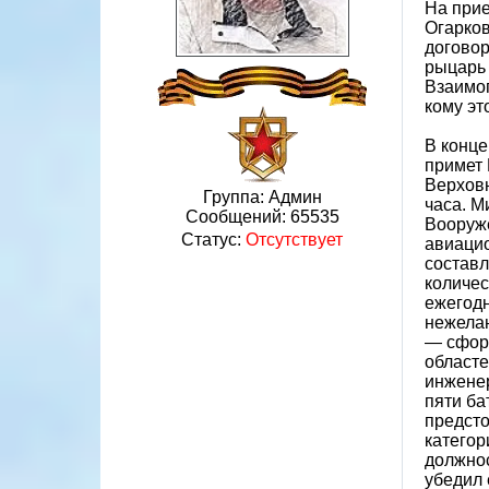
На прие
Огарков
договор
рыцарь 
Взаимоп
кому э
В конце
примет 
Верховн
Группа: Админ
часа. М
Сообщений:
65535
Вооруже
Статус:
Отсутствует
авиацио
составл
количес
ежегодн
нежелан
— сформ
областе
инженер
пяти ба
предсто
категор
должнос
убедил 