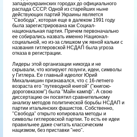
западноукраинских городах до официального
распада СССР. Одной из старейших ныне
действующих партий Украины является
"Свобода", которая еще в далеком 1991 году
была зарегистрирована как Социал-
национальная партия. Причем первоначально
ее собирались назвать именно Национал-
социальной, но из-за слишком уж явной кальки с
названия гитлеровской НСДАП была угроза
отказа в регистрации.
Лидеры этой организации никогда и не
скрывали, что копируют лозунги, идеи, символы
у Гитлера. Ее главный идеолог Юрий
Михальчишин признавался, что с 16-летнего
возраста его "путеводной книгой" ("книгою-
дороговказом") была "Майн кампф". А свою
диссертацию он посвятил сравнительному
анализу методов политической борьбы НСДАП и
партии итальянских фашистов. Собственно,
"Свобода" открыто копировала методы и
символы гитлеровской партии. То есть ее идеи
правильнее даже считать классическим
нацизмом, без приставки "нео".