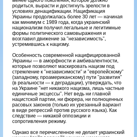
менее одного поколения, которое должно
родиться, вырасти и достигнуть зрелости в
условиях денацификации. Нацификация
Украины продолжалась более 30 лет — начиная
как минимум с 1989 года, когда украинский
национализм получил легальные и легитимные
формы политического самовыражения и
возглавил движение за "независимость",
устремившись к нацизму.
Особенность современной нацифицированной
Украины — в аморфности и амбивалентности,
которые позволяют маскировать нацизм под
стремление к "независимости" и "европейскому"
(западному, проамериканскому) пути "развития"
(в реальности — к деградации), утверждать, что
на Украине "нет никакого нацизма, лишь частные
единичные эксцессы". Нет ведь ни главной
нацистской партии, ни фюрера, ни полноценных
расовых законов (только их урезанный вариант
в виде репрессий против русского языка). Как
следствие — никакой оппозиции и
сопротивления режиму.
Однако все перечисленное не делает украинский