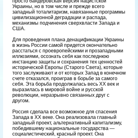
просто бандеровская версия нацистской
Украины, но в том числе и прежде всего
западный тоталитаризм, навязанные программы
цивилизационной деградации и распада,
механизмы подчинения сверхвласти Запада и
США.
Для проведения плана денацификации Украины
в жизнь России самой придется окончательно
расстаться с проевропейскими и прозападными
иллюзиями, осознать себя как последнюю
инстанцию защиты и сохранения тех ценностей
исторической Европы (Старого Света), которые
того заслуживают и от которых Запад в конечном
счете отказался, проиграв в борьбе за самого
себя. Эта борьба продолжалась весь ХХ век и
выразилась в мировой войне и русской
революции, неразрывно связанных друг с
другом.
Россия сделала все возможное для спасения
Запада в ХХ веке. Она реализовала главный
западный проект, альтернативный капитализму,
победившему национальные государства —
социалистический, красный проект. Она