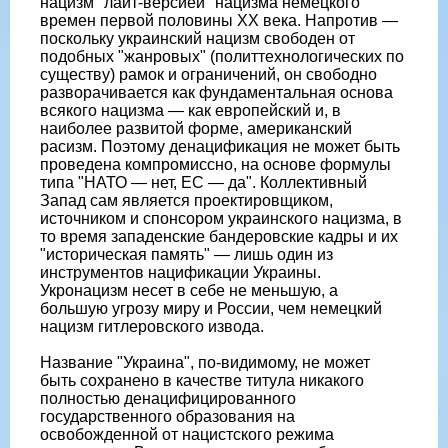
нацизм "лайт-версией" нацизма немецкого
времен первой половины ХХ века. Напротив —
поскольку украинский нацизм свободен от
подобных "жанровых" (политтехнологических по
существу) рамок и ограничений, он свободно
разворачивается как фундаментальная основа
всякого нацизма — как европейский и, в
наиболее развитой форме, американский
расизм. Поэтому денацификация не может быть
проведена компромиссно, на основе формулы
типа "НАТО — нет, ЕС — да". Коллективный
Запад сам является проектировщиком,
источником и спонсором украинского нацизма, в
то время западенские бандеровские кадры и их
"историческая память" — лишь один из
инструментов нацификации Украины.
Укронацизм несет в себе не меньшую, а
большую угрозу миру и России, чем немецкий
нацизм гитлеровского извода.
Название "Украина", по-видимому, не может
быть сохранено в качестве титула никакого
полностью денацифицированного
государственного образования на
освобожденной от нацистского режима