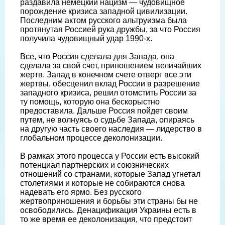
раздавила немецкий нацизм — чудовищное
порождение кризиса западной цивилизации.
Последним актом русского альтруизма была
протянутая Россией рука дружбы, за что Россия
получила чудовищный удар 1990-х.
Все, что Россия сделала для Запада, она
сделала за свой счет, приношением величайших
жертв. Запад в конечном счете отверг все эти
жертвы, обесценил вклад России в разрешение
западного кризиса, решил отомстить России за
ту помощь, которую она бескорыстно
предоставила. Дальше Россия пойдет своим
путем, не волнуясь о судьбе Запада, опираясь
на другую часть своего наследия — лидерство в
глобальном процессе деколонизации.
В рамках этого процесса у России есть высокий
потенциал партнерских и союзнических
отношений со странами, которые Запад угнетал
столетиями и которые не собираются снова
надевать его ярмо. Без русского
жертвоприношения и борьбы эти страны бы не
освободились. Денацификация Украины есть в
то же время ее деколонизация, что предстоит