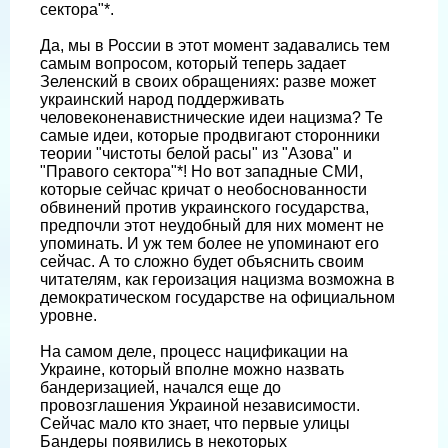
сектора"*.
Да, мы в России в этот момент задавались тем
самым вопросом, который теперь задает
Зеленский в своих обращениях: разве может
украинский народ поддерживать
человеконенавистнические идеи нацизма? Те
самые идеи, которые продвигают сторонники
теории "чистоты белой расы" из "Азова" и
"Правого сектора"*! Но вот западные СМИ,
которые сейчас кричат о необоснованности
обвинений против украинского государства,
предпочли этот неудобный для них момент не
упоминать. И уж тем более не упоминают его
сейчас. А то сложно будет объяснить своим
читателям, как героизация нацизма возможна в
демократическом государстве на официальном
уровне.
На самом деле, процесс нацификации на
Украине, который вполне можно назвать
бандеризацией, начался еще до
провозглашения Украиной независимости.
Сейчас мало кто знает, что первые улицы
Бандеры появились в некоторых