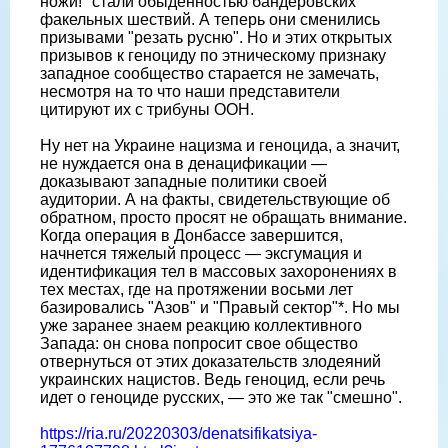
ножи!" стали обыденностью бандеровских
факельных шествий. А теперь они сменились
призывами "резать русню". Но и этих открытых
призывов к геноциду по этническому признаку
западное сообщество старается не замечать,
несмотря на то что наши представители
цитируют их с трибуны ООН.
Ну нет на Украине нацизма и геноцида, а значит,
не нуждается она в денацификации —
доказывают западные политики своей
аудитории. А на факты, свидетельствующие об
обратном, просто просят не обращать внимание.
Когда операция в Донбассе завершится,
начнется тяжелый процесс — эксгумация и
идентификация тел в массовых захоронениях в
тех местах, где на протяжении восьми лет
базировались "Азов" и "Правый сектор"*. Но мы
уже заранее знаем реакцию коллективного
Запада: он снова попросит свое общество
отвернуться от этих доказательств злодеяний
украинских нацистов. Ведь геноцид, если речь
идет о геноциде русских, — это же так "смешно".
https://ria.ru/20220303/denatsifikatsiya-