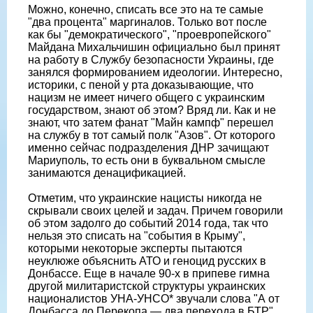
Можно, конечно, списать все это на те самые
"два процента" маргиналов. Только вот после
как бы "демократического", "проевропейского"
Майдана Михальчишин официально был принят
на работу в Службу безопасности Украины, где
занялся формированием идеологии. Интересно,
историки, с пеной у рта доказывающие, что
нацизм не имеет ничего общего с украинским
государством, знают об этом? Вряд ли. Как и не
знают, что затем фанат "Майн кампф" перешел
на службу в тот самый полк "Азов". От которого
именно сейчас подразделения ДНР зачищают
Мариуполь, то есть они в буквальном смысле
занимаются денацификацией.
Отметим, что украинские нацисты никогда не
скрывали своих целей и задач. Причем говорили
об этом задолго до событий 2014 года, так что
нельзя это списать на "события в Крыму",
которыми некоторые эксперты пытаются
неуклюже объяснить АТО и геноцид русских в
Донбассе. Еще в начале 90-х в припеве гимна
другой милитаристской структуры украинских
националистов УНА-УНСО* звучали слова "А от
Донбасса до Перекопа — два перехода в БТР"