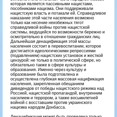
которая является пассивными нацистами,
пособниками нацизма. Они поддерживали
нацистскую власть и потакали ей. Справедливое
наказание этой части населения возможно
только как несение неизбежных тягот
справедливой войны против нацистской
системы, ведущейся по возможности бережно и
осмотрительно в отношении гражданских лиц.
Дальнейшая денацификация этой массы
населения состоит в перевоспитании, которое
достигается идеологическими репрессиями
(подавлением) нацистских установок и жесткой
цензурой: не только в политической сфере, но
обязательно также в сфере культуры и
образования. Именно через культуру и
образование была подготовлена и
осуществлена глубокая массовая нацификация
населения, закрепленная обещанием
дивидендов от победы нацистского режима над
Россией, нацистской пропагандой, внутренним
насилием и террором, а также восьмилетней
войной с восставшим против украинского
нацизма народом Донбасса.
Денацификация может быть проведена только