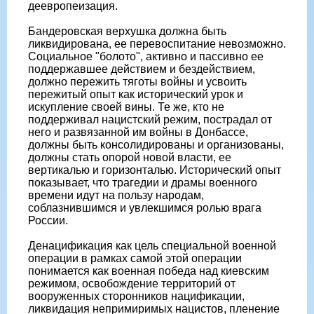
деевропеизация.
Бандеровская верхушка должна быть
ликвидирована, ее перевоспитание невозможно.
Социальное "болото", активно и пассивно ее
поддержавшее действием и бездействием,
должно пережить тяготы войны и усвоить
пережитый опыт как исторический урок и
искупление своей вины. Те же, кто не
поддерживал нацистский режим, пострадал от
него и развязанной им войны в Донбассе,
должны быть консолидированы и организованы,
должны стать опорой новой власти, ее
вертикалью и горизонталью. Исторический опыт
показывает, что трагедии и драмы военного
времени идут на пользу народам,
соблазнившимся и увлекшимся ролью врага
России.
Денацификация как цель специальной военной
операции в рамках самой этой операции
понимается как военная победа над киевским
режимом, освобождение территорий от
вооруженных сторонников нацификации,
ликвидация непримиримых нацистов, пленение