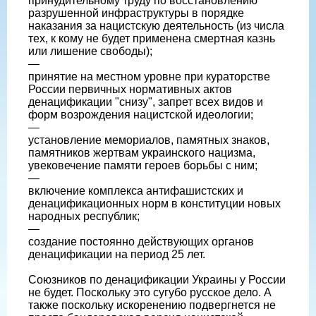
принудительному труду по восстановлению
разрушенной инфраструктуры в порядке
наказания за нацистскую деятельность (из числа
тех, к кому не будет применена смертная казнь
или лишение свободы);
—
принятие на местном уровне при кураторстве
России первичных нормативных актов
денацификации "снизу", запрет всех видов и
форм возрождения нацистской идеологии;
—
установление мемориалов, памятных знаков,
памятников жертвам украинского нацизма,
увековечение памяти героев борьбы с ним;
—
включение комплекса антифашистских и
денацификационных норм в конституции новых
народных республик;
—
создание постоянно действующих органов
денацификации на период 25 лет.
Союзников по денацификации Украины у России
не будет. Поскольку это сугубо русское дело. А
также поскольку искоренению подвергнется не