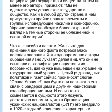
нацификации государства и общества. И тем не
менее его авторы признают: "Мы не
идеализируем украинское государство и
общество. Как и в любой другой стране, в нем
присутствуют крайне правые элементы и
группы, исповедующие насилие и ксенофобию.
Украине также необходим более открытый
взгляд на темные стороны ее болезненной и
сложной истории".
Что ж, спасибо и на этом. Жаль, что для
признания данного факта потребовалась
военная операция. Хотя одновременно авторы
обращения явно лукавят, делая вид, что они не
слышали о глорификации нацистов и их
пособников, давно уже вышедшей на Украине на
государственный уровень. Целый ряд западных
политиков и газет сейчас произносят слоган
"Слава Украине!", как будто они не знают о его
связи с бандеровцами и другими нацистскими
коллаборационистами. И если кто-то
сомневается в сущности этого лозунга,
достаточно вспомнить, что в Организацию
украинских националистов (ОУН*) его внедрило
в 1920-е годы объединение с характерным