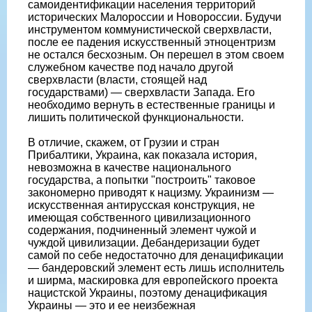
самоидентификации населения территорий
исторических Малороссии и Новороссии. Будучи
инструментом коммунистической сверхвласти,
после ее падения искусственный этноцентризм
не остался бесхозным. Он перешел в этом своем
служебном качестве под начало другой
сверхвласти (власти, стоящей над
государствами) — сверхвласти Запада. Его
необходимо вернуть в естественные границы и
лишить политической функциональности.
В отличие, скажем, от Грузии и стран
Прибалтики, Украина, как показала история,
невозможна в качестве национального
государства, а попытки "построить" таковое
закономерно приводят к нацизму. Украинизм —
искусственная антирусская конструкция, не
имеющая собственного цивилизационного
содержания, подчиненный элемент чужой и
чуждой цивилизации. Дебандеризации будет
самой по себе недостаточно для денацификации
— бандеровский элемент есть лишь исполнитель
и ширма, маскировка для европейского проекта
нацистской Украины, поэтому денацификация
Украины — это и ее неизбежная