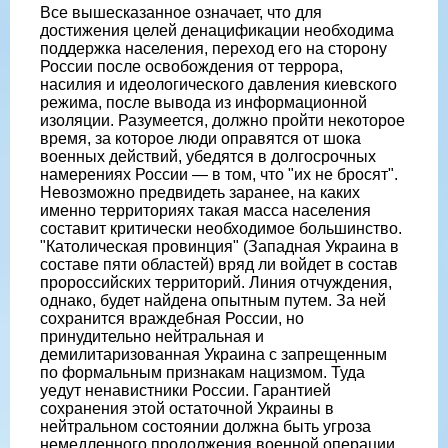
Все вышесказанное означает, что для
достижения целей денацификации необходима
поддержка населения, переход его на сторону
России после освобождения от террора,
насилия и идеологического давления киевского
режима, после вывода из информационной
изоляции. Разумеется, должно пройти некоторое
время, за которое люди оправятся от шока
военных действий, убедятся в долгосрочных
намерениях России — в том, что "их не бросят".
Невозможно предвидеть заранее, на каких
именно территориях такая масса населения
составит критически необходимое большинство.
"Католическая провинция" (Западная Украина в
составе пяти областей) вряд ли войдет в состав
пророссийских территорий. Линия отчуждения,
однако, будет найдена опытным путем. За ней
сохранится враждебная России, но
принудительно нейтральная и
демилитаризованная Украина с запрещенным
по формальным признакам нацизмом. Туда
уедут ненавистники России. Гарантией
сохранения этой остаточной Украины в
нейтральном состоянии должна быть угроза
немедленного продолжения военной операции