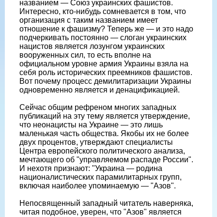
названием — Союз украинских фашистов.
Интересно, кто-нибудь сомневается в том, что
организация с таким названием имеет
отношение к фашизму? Теперь же — и это надо
подчеркивать постоянно — слоган украинских
нацистов является лозунгом украинских
вооруженных сил, то есть вполне на
официальном уровне армия Украины взяла на
себя роль исторических преемников фашистов.
Вот почему процесс демилитаризации Украины
одновременно является и денацификацией.
Сейчас общим рефреном многих западных
публикаций на эту тему является утверждение,
что неонацисты на Украине — это лишь
маленькая часть общества. Якобы их не более
двух процентов, утверждают специалисты
Центра европейского политического анализа,
мечтающего об "управляемом распаде России".
И нехотя признают: "Украина — родина
националистических парамилитарных групп,
включая наиболее упоминаемую — "Азов".
Непосвященный западный читатель наверняка,
читая подобное, уверен, что "Азов" является