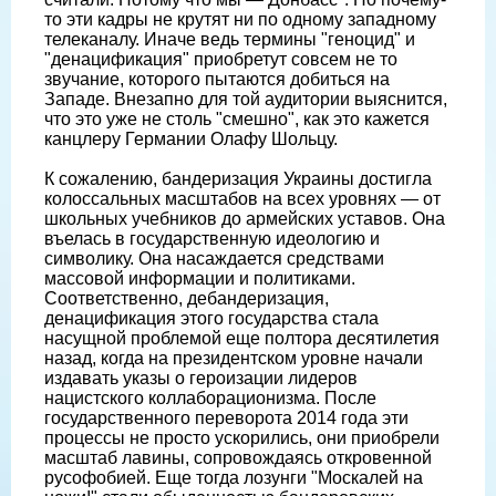
то эти кадры не крутят ни по одному западному
телеканалу. Иначе ведь термины "геноцид" и
"денацификация" приобретут совсем не то
звучание, которого пытаются добиться на
Западе. Внезапно для той аудитории выяснится,
что это уже не столь "смешно", как это кажется
канцлеру Германии Олафу Шольцу.
К сожалению, бандеризация Украины достигла
колоссальных масштабов на всех уровнях — от
школьных учебников до армейских уставов. Она
въелась в государственную идеологию и
символику. Она насаждается средствами
массовой информации и политиками.
Соответственно, дебандеризация,
денацификация этого государства стала
насущной проблемой еще полтора десятилетия
назад, когда на президентском уровне начали
издавать указы о героизации лидеров
нацистского коллаборационизма. После
государственного переворота 2014 года эти
процессы не просто ускорились, они приобрели
масштаб лавины, сопровождаясь откровенной
русофобией. Еще тогда лозунги "Москалей на