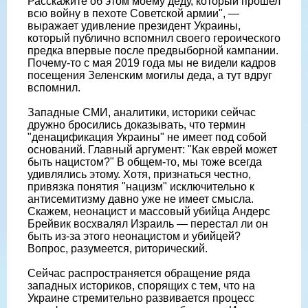
Расскажите об этом моему деду, который прошел
всю войну в пехоте Советской армии", —
выражает удивление президент Украины,
который публично вспомнил своего героического
предка впервые после предвыборной кампании.
Почему-то с мая 2019 года мы не видели кадров
посещения Зеленским могилы деда, а тут вдруг
вспомнил.
Западные СМИ, аналитики, историки сейчас
дружно бросились доказывать, что термин
"денацификация Украины" не имеет под собой
оснований. Главный аргумент: "Как еврей может
быть нацистом?" В общем-то, мы тоже всегда
удивлялись этому. Хотя, признаться честно,
привязка понятия "нацизм" исключительно к
антисемитизму давно уже не имеет смысла.
Скажем, неонацист и массовый убийца Андерс
Брейвик восхвалял Израиль — перестал ли он
быть из-за этого неонацистом и убийцей?
Вопрос, разумеется, риторический.
Сейчас распространяется обращение ряда
западных историков, спорящих с тем, что на
Украине стремительно развивается процесс