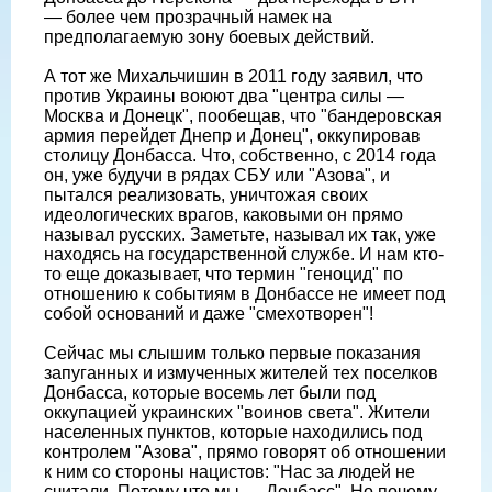
— более чем прозрачный намек на
предполагаемую зону боевых действий.
А тот же Михальчишин в 2011 году заявил, что
против Украины воюют два "центра силы —
Москва и Донецк", пообещав, что "бандеровская
армия перейдет Днепр и Донец", оккупировав
столицу Донбасса. Что, собственно, с 2014 года
он, уже будучи в рядах СБУ или "Азова", и
пытался реализовать, уничтожая своих
идеологических врагов, каковыми он прямо
называл русских. Заметьте, называл их так, уже
находясь на государственной службе. И нам кто-
то еще доказывает, что термин "геноцид" по
отношению к событиям в Донбассе не имеет под
собой оснований и даже "смехотворен"!
Сейчас мы слышим только первые показания
запуганных и измученных жителей тех поселков
Донбасса, которые восемь лет были под
оккупацией украинских "воинов света". Жители
населенных пунктов, которые находились под
контролем "Азова", прямо говорят об отношении
к ним со стороны нацистов: "Нас за людей не
считали. Потому что мы — Донбасс". Но почему-