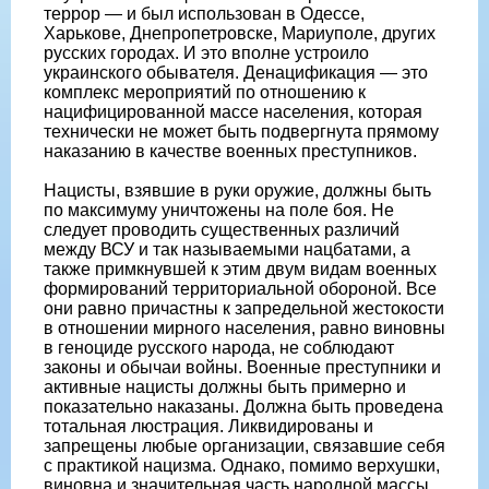
террор — и был использован в Одессе,
Харькове, Днепропетровске, Мариуполе, других
русских городах. И это вполне устроило
украинского обывателя. Денацификация — это
комплекс мероприятий по отношению к
нацифицированной массе населения, которая
технически не может быть подвергнута прямому
наказанию в качестве военных преступников.
Нацисты, взявшие в руки оружие, должны быть
по максимуму уничтожены на поле боя. Не
следует проводить существенных различий
между ВСУ и так называемыми нацбатами, а
также примкнувшей к этим двум видам военных
формирований территориальной обороной. Все
они равно причастны к запредельной жестокости
в отношении мирного населения, равно виновны
в геноциде русского народа, не соблюдают
законы и обычаи войны. Военные преступники и
активные нацисты должны быть примерно и
показательно наказаны. Должна быть проведена
тотальная люстрация. Ликвидированы и
запрещены любые организации, связавшие себя
с практикой нацизма. Однако, помимо верхушки,
виновна и значительная часть народной массы,