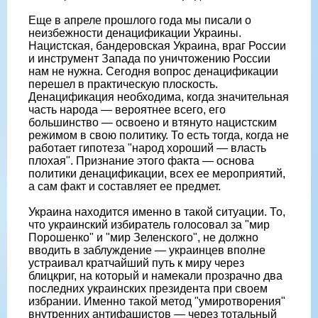
Еще в апреле прошлого года мы писали о
неизбежности денацификации Украины.
Нацистская, бандеровская Украина, враг России
и инструмент Запада по уничтожению России
нам не нужна. Сегодня вопрос денацификации
перешел в практическую плоскость.
Денацификация необходима, когда значительная
часть народа — вероятнее всего, его
большинство — освоено и втянуто нацистским
режимом в свою политику. То есть тогда, когда не
работает гипотеза "народ хороший — власть
плохая". Признание этого факта — основа
политики денацификации, всех ее мероприятий,
а сам факт и составляет ее предмет.
Украина находится именно в такой ситуации. То,
что украинский избиратель голосовал за "мир
Порошенко" и "мир Зеленского", не должно
вводить в заблуждение — украинцев вполне
устраивал кратчайший путь к миру через
блицкриг, на который и намекали прозрачно два
последних украинских президента при своем
избрании. Именно такой метод "умиротворения"
внутренних антифашистов — через тотальный