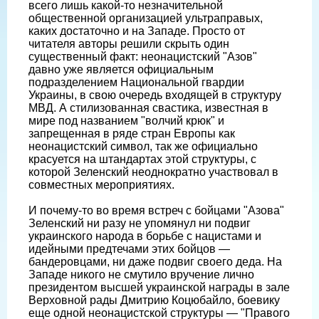
всего лишь какой-то незначительной
общественной организацией ультраправых,
каких достаточно и на Западе. Просто от
читателя авторы решили скрыть один
существенный факт: неонацистский "Азов"
давно уже является официальным
подразделением Национальной гвардии
Украины, в свою очередь входящей в структуру
МВД. А стилизованная свастика, известная в
мире под названием "волчий крюк" и
запрещенная в ряде стран Европы как
неонацистский символ, так же официально
красуется на штандартах этой структуры, с
которой Зеленский неоднократно участвовал в
совместных мероприятиях.
И почему-то во время встреч с бойцами "Азова"
Зеленский ни разу не упомянул ни подвиг
украинского народа в борьбе с нацистами и
идейными предтечами этих бойцов —
бандеровцами, ни даже подвиг своего деда. На
Западе никого не смутило вручение лично
президентом высшей украинской награды в зале
Верховной рады Дмитрию Коцюбайло, боевику
еще одной неонацистской структуры — "Правого