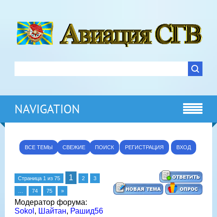
NAVIGATION
ВСЕ ТЕМЫ
СВЕЖИЕ
ПОИСК
РЕГИСТРАЦИЯ
ВХОД
1
Страница
1
из
75
2
3
…
74
75
»
Модератор форума:
Sokol
,
Шайтан
,
Рашид56