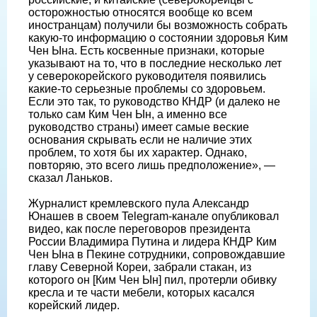
осторожностью относятся вообще ко всем
иностранцам) получили бы возможность собрать
какую-то информацию о состоянии здоровья Ким
Чен Ына. Есть косвенные признаки, которые
указывают на то, что в последние несколько лет
у северокорейского руководителя появились
какие-то серьезные проблемы со здоровьем.
Если это так, то руководство КНДР (и далеко не
только сам Ким Чен Ын, а именно все
руководство страны) имеет самые веские
основания скрывать если не наличие этих
проблем, то хотя бы их характер. Однако,
повторяю, это всего лишь предположение», —
сказал Ланьков.
Журналист кремлевского пула Александр
Юнашев в своем Telegram-канале опубликовал
видео, как после переговоров президента
России Владимира Путина и лидера КНДР Ким
Чен Ына в Пекине сотрудники, сопровождавшие
главу Северной Кореи, забрали стакан, из
которого он [Ким Чен Ын] пил, протерли обивку
кресла и те части мебели, которых касался
корейский лидер.