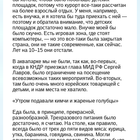
площадок, потому что курорт все-таки рассчитан
на более взрослый отдых. У меня, например,
есть внучка, и я хотела бы туда приехать с ней —
поэтому и обратила внимание, что детских
площадок достаточно мало. Внучке моей бы
было скучно. Есть игровая зона, где стоят
компьютеры, — но это все-таки была закрытая
страна, они не такие современные, как сейчас.
Лет на 10–15 они отстали.
В аквапарке мы не были, так как, во-первых,
когда в КНДР приезжал глава МИД РФ Сергей
Лавров, было ограничение на посещение
всевозможных таких мероприятий. Во-вторых,
там было очень много корейских товарищей с
детьми, и нам места не хватило.
«Утром подавали кимчи и жареные голубцы»
Еда была, в принципе, прекрасной,
разнообразной. Трехразового питания было
достаточно, я считаю. На столе, как правило,
всегда было от трех до пяти видов мяса: курица,
утка, баранина, говядина, свинина. Могли