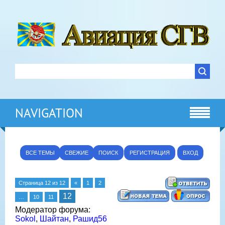
NAVIGATION
ВСЕ ТЕМЫ
СВЕЖИЕ
ПОИСК
РЕГИСТРАЦИЯ
ВХОД
Страница
12
из
12
«
1
2
12
…
10
11
Модератор форума:
Sokol
,
Шайтан
,
Рашид56