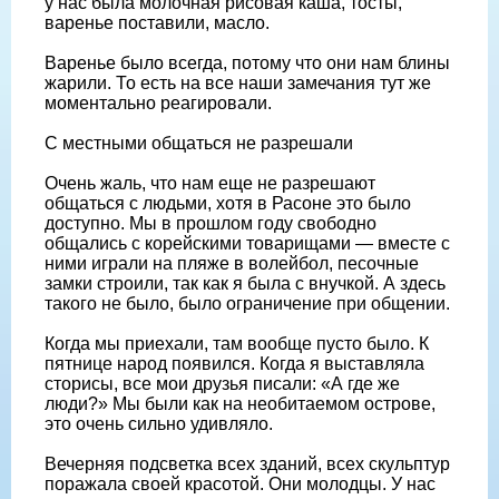
у нас была молочная рисовая каша, тосты,
варенье поставили, масло.
Варенье было всегда, потому что они нам блины
жарили. То есть на все наши замечания тут же
моментально реагировали.
С местными общаться не разрешали
Очень жаль, что нам еще не разрешают
общаться с людьми, хотя в Расоне это было
доступно. Мы в прошлом году свободно
общались с корейскими товарищами — вместе с
ними играли на пляже в волейбол, песочные
замки строили, так как я была с внучкой. А здесь
такого не было, было ограничение при общении.
Когда мы приехали, там вообще пусто было. К
пятнице народ появился. Когда я выставляла
сторисы, все мои друзья писали: «А где же
люди?» Мы были как на необитаемом острове,
это очень сильно удивляло.
Вечерняя подсветка всех зданий, всех скульптур
поражала своей красотой. Они молодцы. У нас