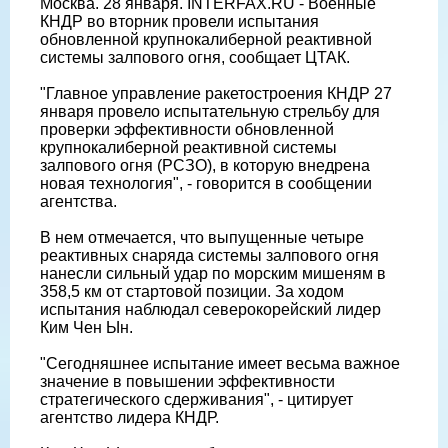
Москва. 28 января. INTERFAX.RU - Военные
КНДР во вторник провели испытания
обновленной крупнокалиберной реактивной
системы залпового огня, сообщает ЦТАК.
"Главное управление ракетостроения КНДР 27
января провело испытательную стрельбу для
проверки эффективности обновленной
крупнокалиберной реактивной системы
залпового огня (РСЗО), в которую внедрена
новая технология", - говорится в сообщении
агентства.
В нем отмечается, что выпущенные четыре
реактивных снаряда системы залпового огня
нанесли сильный удар по морским мишеням в
358,5 км от стартовой позиции. За ходом
испытания наблюдал северокорейский лидер
Ким Чен Ын.
"Сегодняшнее испытание имеет весьма важное
значение в повышении эффективности
стратегического сдерживания", - цитирует
агентство лидера КНДР.