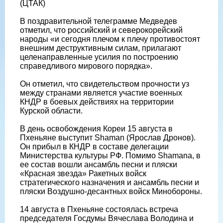
(ЦТАК)
В поздравительной телеграмме Медведев
отметил, что российский и северокорейский
народы «и сегодня плечом к плечу противостоят
внешним деструктивным силам, прилагают
целенаправленные усилия по построению
справедливого мирового порядка».
Он отметил, что свидетельством прочности уз
между странами является участие военных
КНДР в боевых действиях на территории
Курской области.
В день освобождения Кореи 15 августа в
Пхеньяне выступит Shaman (Ярослав Дронов).
Он прибыл в КНДР в составе делегации
Министерства культуры РФ. Помимо Shamanа, в
ее состав вошли ансамбль песни и пляски
«Красная звезда» Ракетных войск
стратегического назначения и ансамбль песни и
пляски Воздушно-десантных войск Минобороны.
14 августа в Пхеньяне состоялась встреча
председателя Госдумы Вячеслава Володина и