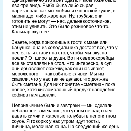
одновременно это все подать. Рыбы тоже было
два-три вида. Рыба была либо сырая
нарезанная, как мы любим из японской кухни, в
маринаде, либо жареная. Ну, трубача они
готовить не могут — нас, дальневосточников,
этим не удивить. Это было резиновое что-то.
Кальмар вкуснее.
Знаете, когда приходишь в гости к маме или
бабушке, она из холодильника достает все, что у
нее есть, и ставит на стол, чтобы мы вкусно
поели? От широты души. Вот и северокорейцы
все выставляли на стол. Что интересно, в суп
они добавляют ложечку, как они называют,
мороженого — как взбитые сливки. Мы им
сказали, что у нас так не делают, что должна
быть сметана. Для них понятие «сметана» пока
новое, хотя кисломолочный продукт наподобие
кефира нам давали.
Непривычные были и завтраки — мы сделали
небольшое замечание, что утром не надо нам
давать кимчи и жареные голубцы в непонятном
соусе. Я говорю: у нас утром идут тосты,
яичница, молочная каша. На следующий же день