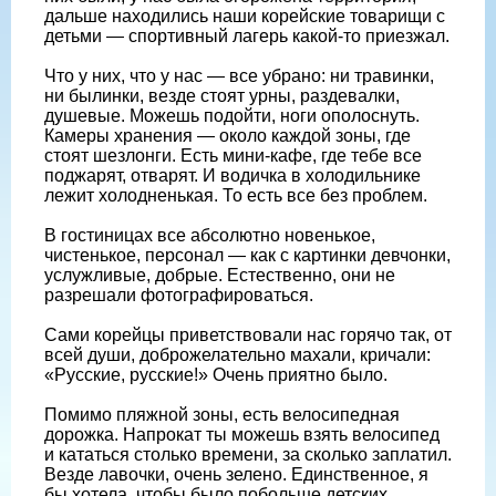
дальше находились наши корейские товарищи с
детьми — cпортивный лагерь какой-то приезжал.
Что у них, что у нас — все убрано: ни травинки,
ни былинки, везде стоят урны, раздевалки,
душевые. Можешь подойти, ноги ополоснуть.
Камеры хранения — около каждой зоны, где
стоят шезлонги. Есть мини-кафе, где тебе все
поджарят, отварят. И водичка в холодильнике
лежит холодненькая. То есть все без проблем.
В гостиницах все абсолютно новенькое,
чистенькое, персонал — как с картинки девчонки,
услужливые, добрые. Естественно, они не
разрешали фотографироваться.
Сами корейцы приветствовали нас горячо так, от
всей души, доброжелательно махали, кричали:
«Русские, русские!» Очень приятно было.
Помимо пляжной зоны, есть велосипедная
дорожка. Напрокат ты можешь взять велосипед
и кататься столько времени, за сколько заплатил.
Везде лавочки, очень зелено. Единственное, я
бы хотела, чтобы было побольше детских