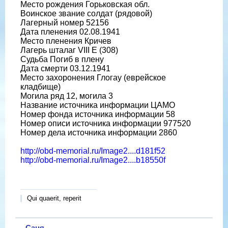
Место рождения Горьковская обл.
Воинское звание солдат (рядовой)
Лагерный номер 52156
Дата пленения 02.08.1941
Место пленения Кричев
Лагерь шталаг VIII E (308)
Судьба Погиб в плену
Дата смерти 03.12.1941
Место захоронения Глогау (еврейское
кладбище)
Могила ряд 12, могила 3
Название источника информации ЦАМО
Номер фонда источника информации 58
Номер описи источника информации 977520
Номер дела источника информации 2860
http://obd-memorial.ru/Image2....d181f52
http://obd-memorial.ru/Image2....b18550f
Qui quaerit, reperit
Саня