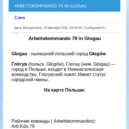
ARBEITSKOMMANDO 79 IN GLOGAU
Саня
Дата: Воскресенье, 25 Декабря 2011, 03:42:04 | Сообщение #
1
Arbeitskommando 79 in Glogau
Glogau
- нынешний польский город
Głogów
Гло́гув
(польск. Głogów), Глогау (нем. Glogau) —
город в Польше, входит в Нижнесилезское
воеводство, Глогувский повят. Имеет статус
городской гмины.
На карте Польши:
Рабочие команды ( Arbeitskommandos):
Arb.Kdo.79