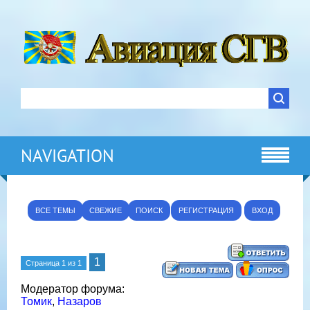
NAVIGATION
ВСЕ ТЕМЫ
СВЕЖИЕ
ПОИСК
РЕГИСТРАЦИЯ
ВХОД
1
Страница
1
из
1
Модератор форума:
Томик
,
Назаров