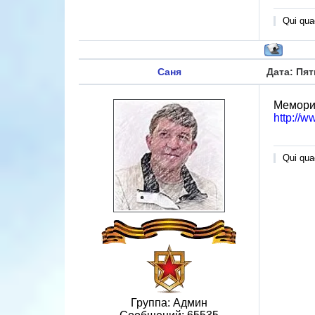
Qui quae
Саня
Дата: Пят
Мемориа
http://
Qui quae
Группа: Админ