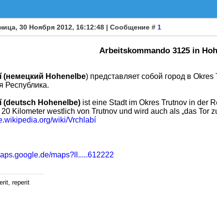
ница, 30 Ноября 2012, 16:12:48 | Сообщение #
1
Arbeitskommando 3125 in Hoh
í (немецкий Hohenelbe
) представляет собой город в Okres 
 Республика.
í (deutsch Hohenelbe)
ist eine Stadt im Okres Trutnov in der 
t 20 Kilometer westlich von Trutnov und wird auch als „das Tor
de.wikipedia.org/wiki/Vrchlabí
maps.google.de/maps?ll.....612222
rit, reperit