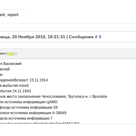
rit, reperit
ница, 20 Ноября 2015, 19:21:31 | Сообщение #
3
аров
(
)
я Васинский
колай
во
ождения/Возраст 15.11.1914
а выбытия погиб
ыбытия 24.11.1943
ое место захоронения Чехословакия, Трутнов р-н, г. Врхлаби
ие источника информации ЦАМО
фонда источника информации 58
описи источника информации А-38849
дела источника информации 7
/www.obd-memorial.ru/html/info.htm?id=66561496