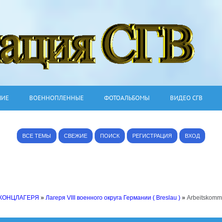
ШИЕ
ВОЕННОПЛЕННЫЕ
ФОТОАЛЬБОМЫ
ВИДЕО СГВ
ВСЕ ТЕМЫ
СВЕЖИЕ
ПОИСК
РЕГИСТРАЦИЯ
ВХОД
 КОНЦЛАГЕРЯ
»
Лагеря VIII военного округа Германии ( Breslau )
»
Arbeitskomm