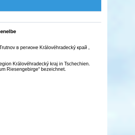
enelbe
Trutnov в регионе Královéhradecký край ,
Region Královéhradecký kraj in Tschechien.
 zum Riesengebirge“ bezeichnet.