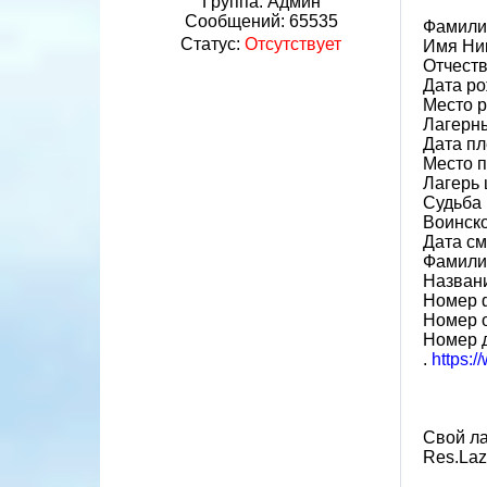
Группа: Админ
Сообщений:
65535
Фамили
Статус:
Отсутствует
Имя Ни
Отчест
Дата ро
Место 
Лагерн
Дата пл
Место 
Лагерь ш
Судьба 
Воинско
Дата см
Фамилия
Назван
Номер 
Номер 
Номер 
.
https:
Свой ла
Res.Laz