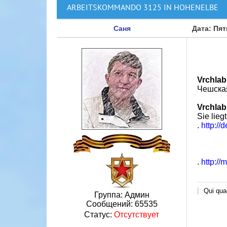
ARBEITSKOMMANDO 3125 IN HOHENELBE
Саня
Дата: Пят
Vrchlab
Чешская
Vrchlab
Sie lieg
.
http://
.
http://
Qui quae
Группа: Админ
Сообщений:
65535
Статус:
Отсутствует