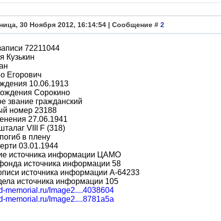
ница, 30 Ноября 2012, 16:14:54 | Сообщение #
2
записи 72211044
я Кузькин
ан
о Егорович
ждения 10.06.1913
рождения Сорокино
е звание гражданский
ый номер 23188
енения 27.06.1941
талаг VIII F (318)
погиб в плену
ерти 03.01.1944
ие источника информации ЦАМО
фонда источника информации 58
описи источника информации A-64233
дела источника информации 105
bd-memorial.ru/Image2....4038604
bd-memorial.ru/Image2....8781a5a