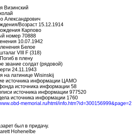
я Визинский
колай
во Александрович
ждения/Возраст 15.12.1914
рождения Карповo
ый номер 70888
енения 10.07.1942
пленения Белое
талаг VIII F (318)
Погиб в плену
е звание солдат (рядовой)
ерти 24.11.1943
 на латинице Wisinskij
ие источника информации ЦАМО
фонда источника информации 58
описи источника информации 977520
дела источника информации 1760
//www.obd-memorial.ru/html/info.htm?id=300156999&page=2
зарет был в придачу.
arett Hohenelbe