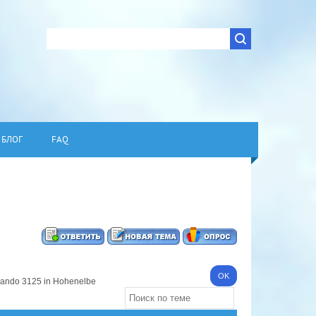
БЛОГ
FAQ
ando 3125 in Hohenelbe