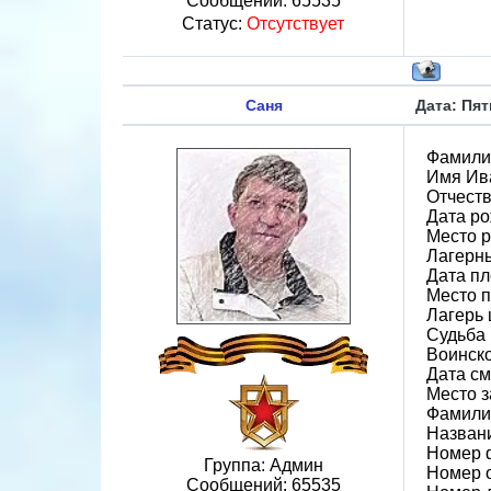
Сообщений:
65535
Статус:
Отсутствует
Саня
Дата: Пят
Фамили
Имя Ив
Отчеств
Дата ро
Место р
Лагерн
Дата пл
Место 
Лагерь ш
Судьба 
Воинско
Дата см
Место 
Фамилия
Назван
Номер 
Группа: Админ
Номер 
Сообщений:
65535