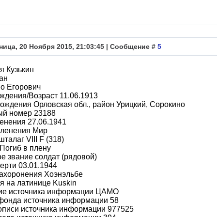
ница, 20 Ноября 2015, 21:03:45 | Сообщение #
5
я Кузькин
ан
о Егорович
ждения/Возраст 11.06.1913
ождения Орловская обл., район Урицкий, Сорокино
ый номер 23188
енения 27.06.1941
пленения Мир
талаг VIII F (318)
Погиб в плену
е звание солдат (рядовой)
ерти 03.01.1944
захоронения Хоэнэльбе
 на латинице Kuskin
ие источника информации ЦАМО
фонда источника информации 58
описи источника информации 977525