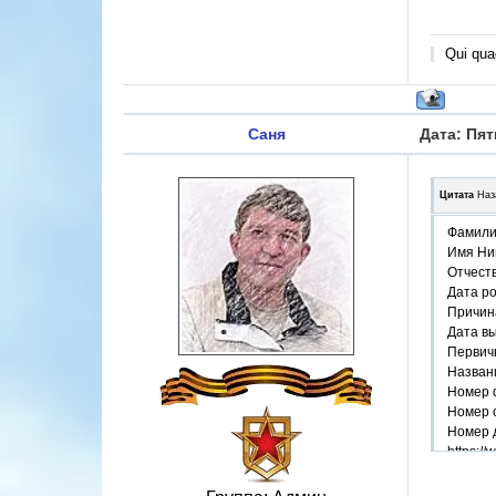
Qui quae
Саня
Дата: Пят
Цитата
Наз
Фамили
Имя Ни
Отчест
Дата р
Причин
Дата в
Первичн
Назван
Номер 
Номер 
Номер 
https:/