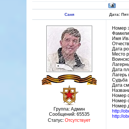
Саня
Дата: Пят
Номер 
Фамили
Имя Ив
Отчеств
Дата ро
Место 
Воинско
Лагерн
Дата пл
Лагерь ш
Судьба 
Дата см
Назван
Номер 
Номер 
Номер 
Группа: Админ
http://o
Сообщений:
65535
http://o
Статус:
Отсутствует