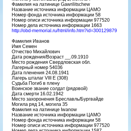
Фамилия на латинице Gawrilitschew
Название источника информации ЦАМО
Номер фонда источника информации 58
Номер описи источника информации 977520
Номер дела источника информации 1663
http://obd-memorial.ru/html/info.htm?id=300129879
Фамилия Иванов
Имя Семен
Отчество Михайлович
Дата рождения/Возраст __.09.1910
Место рождения Свердловская обл.
Лагерный номер 54036
Дата пленения 24.08.1941
Лагерь шталаг VIII E (308)
Судьба Погиб в плену
Воинское звание солдат (рядовой)
Дата смерти 16.02.1942
Место захоронения Бреславль/Бургвайде
Могила ряд 14, могила 35
Фамилия на латинице Iwanow
Название источника информации ЦАМО
Номер фонда источника информации 58
Номер описи источника информации 977520
Номер дела источника информации 1587