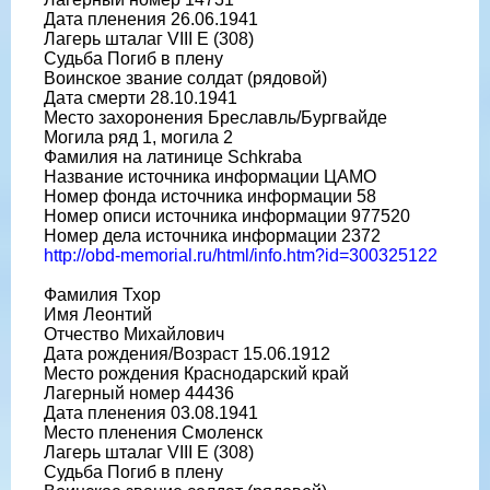
Дата пленения 26.06.1941
Лагерь шталаг VIII E (308)
Судьба Погиб в плену
Воинское звание солдат (рядовой)
Дата смерти 28.10.1941
Место захоронения Бреславль/Бургвайде
Могила ряд 1, могила 2
Фамилия на латинице Schkraba
Название источника информации ЦАМО
Номер фонда источника информации 58
Номер описи источника информации 977520
Номер дела источника информации 2372
http://obd-memorial.ru/html/info.htm?id=300325122
Фамилия Тхор
Имя Леонтий
Отчество Михайлович
Дата рождения/Возраст 15.06.1912
Место рождения Краснодарский край
Лагерный номер 44436
Дата пленения 03.08.1941
Место пленения Смоленск
Лагерь шталаг VIII E (308)
Судьба Погиб в плену