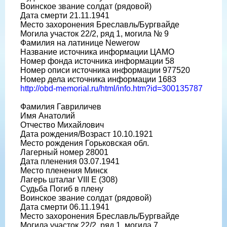
Воинское звание солдат (рядовой)
Дата смерти 21.11.1941
Место захоронения Бреславль/Бургвайде
Могила участок 22/2, ряд 1, могила № 9
Фамилия на латинице Newerow
Название источника информации ЦАМО
Номер фонда источника информации 58
Номер описи источника информации 977520
Номер дела источника информации 1683
http://obd-memorial.ru/html/info.htm?id=300135787
Фамилия Гавриличев
Имя Анатолий
Отчество Михайлович
Дата рождения/Возраст 10.10.1921
Место рождения Горьковская обл.
Лагерный номер 28001
Дата пленения 03.07.1941
Место пленения Минск
Лагерь шталаг VIII E (308)
Судьба Погиб в плену
Воинское звание солдат (рядовой)
Дата смерти 06.11.1941
Место захоронения Бреславль/Бургвайде
Могила участок 22/2, ряд 1, могила 7