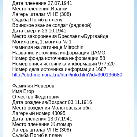
Дата пленения 27.07.1941
Место пленения Иванки
Лагерь шталаг VIII E (308)
Судьба Погиб в плену
Воинское звание солдат (рядовой)
Дата смерти 23.10.1941
Место захоронения Бреславль/Бургвайде
Могила ряд 1, могила № 1
Фамилия на латинице Mitrochin
Название источника информации ЦАМО
Номер фонда источника информации 58
Номер описи источника информации 977520
Номер дела источника информации 1687
http://obd-memorial.ru/html/info.htm?id=300136680
Фамилия Неверов
Имя Егор
Отчество Федотович
Дата рождения/Возраст 03.11.1916
Место рождения Молотовская обл.
Лагерный номер 43095
Дата пленения 13.07.1941
Место пленения Житомир
Лагерь шталаг VIII E (308)
Судьба Погиб в плену