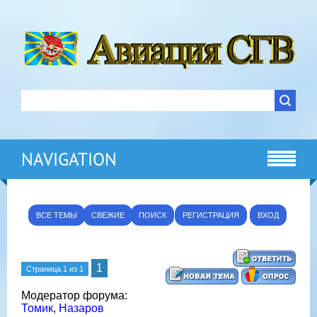
NAVIGATION
ВСЕ ТЕМЫ
СВЕЖИЕ
ПОИСК
РЕГИСТРАЦИЯ
ВХОД
1
Страница
1
из
1
Модератор форума:
Томик
,
Назаров