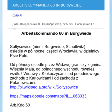
ARBEITSKOMMANDO 60 IN BURGWEIDE
Саня
Дата: Понедельник, 09 Сентября 2013, 22:53:26 | Сообщение #
1
Arbeitskommando 60 in Burgweide
Sołtysowice (niem. Burgweide, Schottwitz) –
osiedle w północnej części Wrocławia, w dzielnicy
Psie Pole.
Od północy osiedle przez Widawę graniczy z gminą
Wisznia Mała, od północnego wschodu również
wzdłuż Widawy z Kłokoczycami, od południowego
zachodu z Karłowicami i od zachodu z
Polanowicami.
http://pl.wikipedia.org/wiki/Sołtysowice
https://maps.google.com/maps?ll.....068333
Arb.Kdo.60