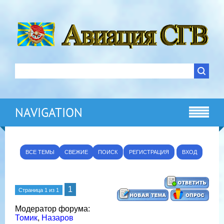
NAVIGATION
ВСЕ ТЕМЫ
СВЕЖИЕ
ПОИСК
РЕГИСТРАЦИЯ
ВХОД
1
Страница
1
из
1
Модератор форума:
Томик
,
Назаров