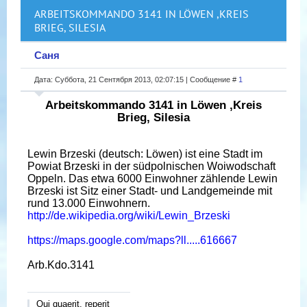
ARBEITSKOMMANDO 3141 IN LÖWEN ,KREIS
BRIEG, SILESIA
Саня
Дата: Суббота, 21 Сентября 2013, 02:07:15 | Сообщение #
1
Arbeitskommando 3141 in Löwen ,Kreis
Brieg, Silesia
Lewin Brzeski (deutsch: Löwen) ist eine Stadt im
Powiat Brzeski in der südpolnischen Woiwodschaft
Oppeln. Das etwa 6000 Einwohner zählende Lewin
Brzeski ist Sitz einer Stadt- und Landgemeinde mit
rund 13.000 Einwohnern.
http://de.wikipedia.org/wiki/Lewin_Brzeski
https://maps.google.com/maps?ll.....616667
Arb.Kdo.3141
Qui quaerit, reperit