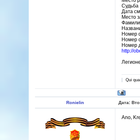
Место р
Судьба 
Дата см
Место 
Фамили
Назван
Номер 
Номер 
Номер 
http://o
Легионе
Qui quae
Ronielin
Дата: Вто
Ano, Kre