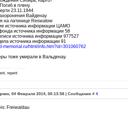
ождения Сибирь, Каргот
Погиб в плену
ерти 23.11.1944
захоронения Вайденау
я на латинице Reswatow
ие источника информации ЦАМО
фонда источника информации 58
описи источника информации 977527
дела источника информации 91
bd-memorial.ru/html/info.htm?id=301060762
ры тоже умирали в Вальденау.
rit, reperit
рник, 04 Февраля 2014, 00:13:58 | Сообщение #
4
is: Freiwaldau