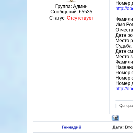
Номер 
Группа: Админ
http://o
Сообщений:
65535
Статус:
Отсутствует
Фамили
Имя Ро
Отчест
Дата ро
Место 
Судьба 
Дата см
Место 
Фамилия
Назван
Номер 
Номер 
Номер 
http://o
Qui quae
Геннадий
Дата: Вто