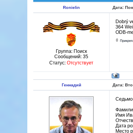
Ronielin
Дата: Пон
Dobrý ve
364 Wei
ODB-memo
Прикреп
Группа: Поиск
Сообщений:
35
Статус:
Отсутствует
Геннадий
Дата: Вто
Седьмо
Фамили
Имя Ив
Отчест
Дата ро
Место 