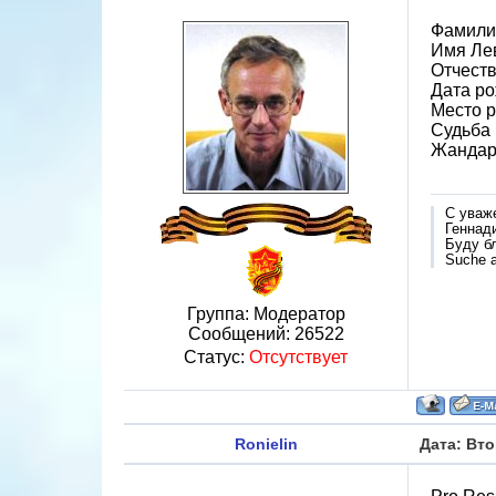
Фамили
Имя Ле
Отчест
Дата ро
Место 
Судьба
Жандар
С уваж
Геннад
Буду б
Suche a
Группа: Модератор
Сообщений:
26522
Статус:
Отсутствует
Ronielin
Дата: Вто