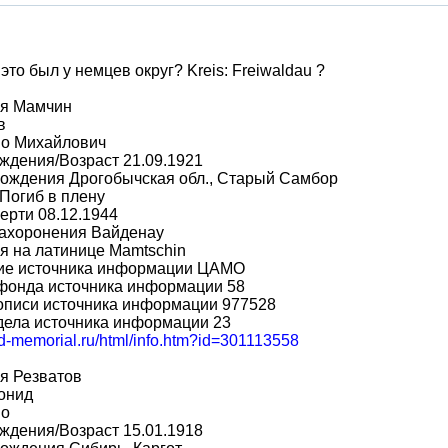
 это был у немцев округ? Kreis: Freiwaldau ?
я Мамчин
в
во Михайлович
ждения/Возраст 21.09.1921
рождения Дрогобычская обл., Старый Самбор
Погиб в плену
ерти 08.12.1944
захоронения Вайденау
я на латинице Mamtschin
ие источника информации ЦАМО
фонда источника информации 58
описи источника информации 977528
дела источника информации 23
bd-memorial.ru/html/info.htm?id=301113558
я Резватов
онид
во
ждения/Возраст 15.01.1918