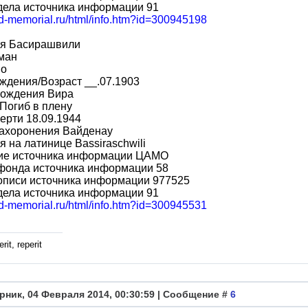
дела источника информации 91
bd-memorial.ru/html/info.htm?id=300945198
я Басирашвили
ман
во
ждения/Возраст __.07.1903
рождения Вира
Погиб в плену
ерти 18.09.1944
захоронения Вайденау
 на латинице Bassiraschwili
ие источника информации ЦАМО
фонда источника информации 58
описи источника информации 977525
дела источника информации 91
bd-memorial.ru/html/info.htm?id=300945531
rit, reperit
рник, 04 Февраля 2014, 00:30:59 | Сообщение #
6