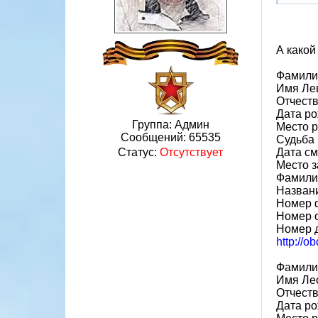
А какой
Фамили
Имя Ле
Отчест
Дата ро
Группа: Админ
Место 
Сообщений:
65535
Судьба 
Дата см
Статус:
Отсутствует
Место 
Фамили
Назван
Номер 
Номер 
Номер 
http://o
Фамили
Имя Ле
Отчест
Дата ро