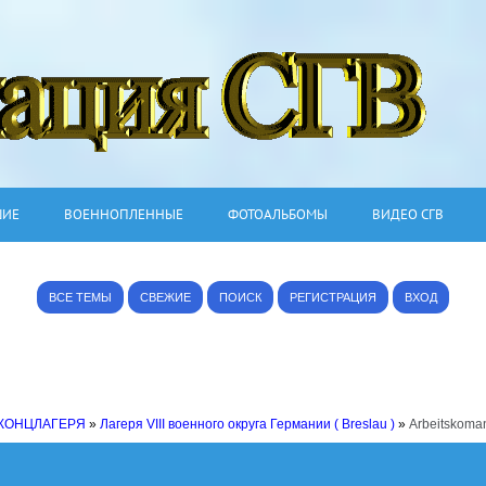
ШИЕ
ВОЕННОПЛЕННЫЕ
ФОТОАЛЬБОМЫ
ВИДЕО СГВ
ВСЕ ТЕМЫ
СВЕЖИЕ
ПОИСК
РЕГИСТРАЦИЯ
ВХОД
 КОНЦЛАГЕРЯ
»
Лагеря VIII военного округа Германии ( Breslau )
»
Arbeitskoma