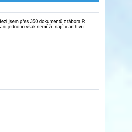
alezl jsem přes 350 dokumentů z tábora R
ani jednoho však nemůžu najít v archivu