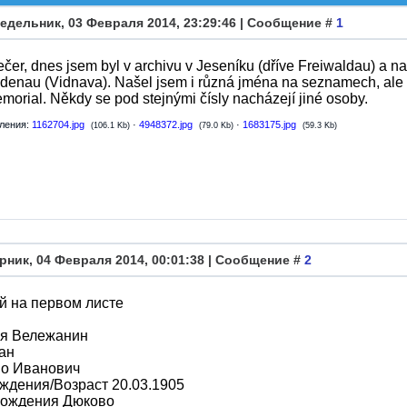
едельник, 03 Февраля 2014, 23:29:46 | Сообщение #
1
čer, dnes jsem byl v archivu v Jeseníku (dříve Freiwaldau) a n
denau (Vidnava). Našel jsem i různá jména na seznamech, ale 
rial. Někdy se pod stejnými čísly nacházejí jiné osoby.
ления:
1162704.jpg
·
4948372.jpg
·
1683175.jpg
(106.1 Kb)
(79.0 Kb)
(59.3 Kb)
рник, 04 Февраля 2014, 00:01:38 | Сообщение #
2
й на первом листе
я Вележанин
ан
во Иванович
ждения/Возраст 20.03.1905
рождения Дюково