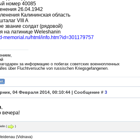
ый номер 40085
енения 26.04.1942
ленения Калининская область
шталаг VIII A
е звание солдат (рядовой)
я на латинице Weleshanin
bd-memorial.ru/html/info.htm?id=301179757
ением,
ий
лагодарен за информацию о побегах советских военнопленных
lles über Fluchtversuche von russischen Kriegsgefangenen.
рник, 04 Февраля 2014, 00:10:44 | Сообщение #
3
n
,
 вечера!
elin
(
)
eidenau (Vidnava)