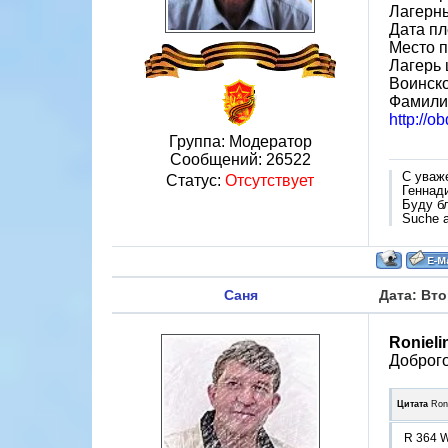
Лагерн
Дата пл
Место п
Лагерь 
Воинско
Фамили
http://o
Группа: Модератор
Сообщений:
26522
С уваж
Статус:
Отсутствует
Геннад
Буду б
Suche a
Саня
Дата: Вто
Ronieli
Доброго
Цитата
Roni
R 364 W