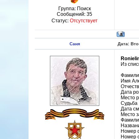
Группа: Поиск
Сообщений:
35
Статус:
Отсутствует
Саня
Дата: Вто
Ronieli
Из спис
Фамили
Имя Ал
Отчест
Дата ро
Место 
Судьба 
Дата см
Место 
Фамилия
Назван
Номер 
Номер 