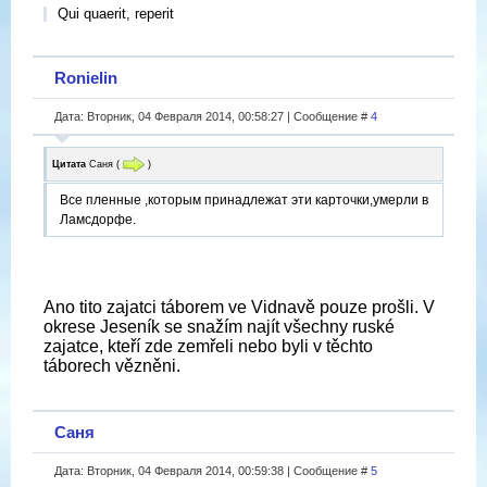
Qui quaerit, reperit
Ronielin
Дата: Вторник, 04 Февраля 2014, 00:58:27 | Сообщение #
4
Цитата
Саня
(
)
Все пленные ,которым принадлежат эти карточки,умерли в
Ламсдорфе.
Ano tito zajatci táborem ve Vidnavě pouze prošli. V
okrese Jeseník se snažím najít všechny ruské
zajatce, kteří zde zemřeli nebo byli v těchto
táborech vězněni.
Саня
Дата: Вторник, 04 Февраля 2014, 00:59:38 | Сообщение #
5