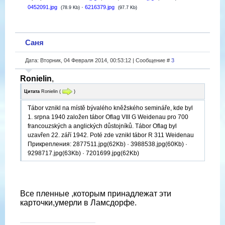
0452091.jpg
·
6216379.jpg
(78.9 Kb)
(97.7 Kb)
Саня
Дата: Вторник, 04 Февраля 2014, 00:53:12 | Сообщение #
3
Ronielin
,
Цитата
Ronielin
(
)
Tábor vznikl na místě bývalého kněžského semináře, kde byl
1. srpna 1940 založen tábor Oflag VIII G Weidenau pro 700
francouzských a anglických důstojníků. Tábor Oflag byl
uzavřen 22. září 1942. Poté zde vznikl tábor R 311 Weidenau
Прикрепления: 2877511.jpg(62Kb) · 3988538.jpg(60Kb) ·
9298717.jpg(63Kb) · 7201699.jpg(62Kb)
Все пленные ,которым принадлежат эти
карточки,умерли в Ламсдорфе.