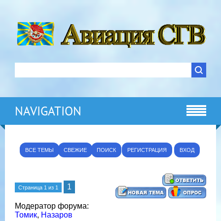
NAVIGATION
ВСЕ ТЕМЫ
СВЕЖИЕ
ПОИСК
РЕГИСТРАЦИЯ
ВХОД
1
Страница
1
из
1
Модератор форума:
Томик
,
Назаров