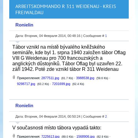
ARBEITSKOMMANDO R 311 WEIDENAU - KREIS
FREIWALDAU
Ronielin
Дата: Вторник, 04 Февраля 2014, 00:48:16 | Сообщение #
1
Tábor vznikl na místě bývalého kněžského
semináře, kde byl 1. srpna 1940 založen tábor Oflag
VIII G Weidenau pro 700 francouzských a
anglických důstojníků. Tábor Oflag byl uzavřen 22.
září 1942. Poté zde vznikl tábor R 311 Weidenau
Прикрепления:
2877511.jpg
·
3988538.jpg
·
(61.7 Kb)
(59.6 Kb)
9298717.jpg
·
7201699.jpg
(63.2 Kb)
(62.4 Kb)
Ronielin
Дата: Вторник, 04 Февраля 2014, 00:50:24 | Сообщение #
2
V současnosti místo tábora vypadá takto:
Прикрепления:
7225613.jpg
·
1568906.jpg
·
(89.0 Kb)
(82.9 Kb)