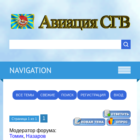
NAVIGATION
ВСЕ ТЕМЫ
СВЕЖИЕ
ПОИСК
РЕГИСТРАЦИЯ
ВХОД
1
Страница
1
из
1
Модератор форума:
Томик
,
Назаров