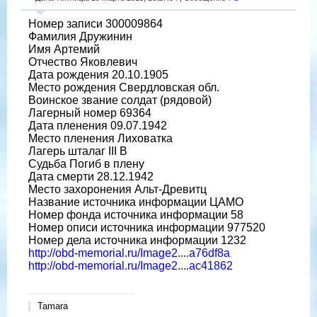
Номер записи 300009864
Фамилия Дружинин
Имя Артемий
Отчество Яковлевич
Дата рождения 20.10.1905
Место рождения Свердловская обл.
Воинское звание солдат (рядовой)
Лагерный номер 69364
Дата пленения 09.07.1942
Место пленения Лиховатка
Лагерь шталаг III B
Судьба Погиб в плену
Дата смерти 28.12.1942
Место захоронения Альт-Древитц
Название источника информации ЦАМО
Номер фонда источника информации 58
Номер описи источника информации 977520
Номер дела источника информации 1232
http://obd-memorial.ru/Image2....a76df8a
http://obd-memorial.ru/Image2....ac41862
Tamara