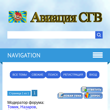
NAVIGATION
ВСЕ ТЕМЫ
СВЕЖИЕ
ПОИСК
РЕГИСТРАЦИЯ
ВХОД
1
Страница
1
из
1
Модератор форума:
Томик
,
Назаров
,