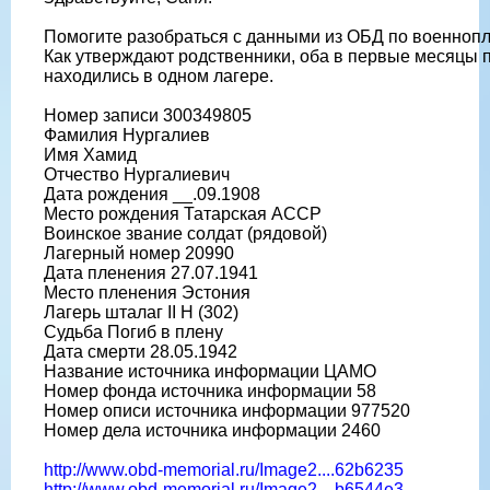
Помогите разобраться с данными из ОБД по военноп
Как утверждают родственники, оба в первые месяцы 
находились в одном лагере.
Номер записи 300349805
Фамилия Нургалиев
Имя Хамид
Отчество Нургалиевич
Дата рождения __.09.1908
Место рождения Татарская АССР
Воинское звание солдат (рядовой)
Лагерный номер 20990
Дата пленения 27.07.1941
Место пленения Эстония
Лагерь шталаг II H (302)
Судьба Погиб в плену
Дата смерти 28.05.1942
Название источника информации ЦАМО
Номер фонда источника информации 58
Номер описи источника информации 977520
Номер дела источника информации 2460
http://www.obd-memorial.ru/Image2....62b6235
http://www.obd-memorial.ru/Image2....b6544e3