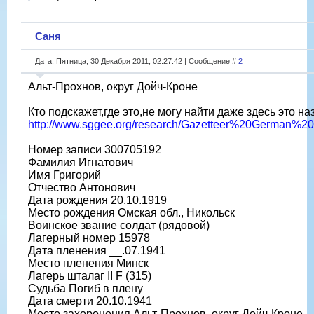
Саня
Дата: Пятница, 30 Декабря 2011, 02:27:42 | Сообщение #
2
Альт-Прохнов, округ Дойч-Кроне
Кто подскажет,где это,не могу найти даже здесь это на
http://www.sggee.org/research/Gazetteer%20German%20
Номер записи 300705192
Фамилия Игнатович
Имя Григорий
Отчество Антонович
Дата рождения 20.10.1919
Место рождения Омская обл., Никольск
Воинское звание солдат (рядовой)
Лагерный номер 15978
Дата пленения __.07.1941
Место пленения Минск
Лагерь шталаг II F (315)
Судьба Погиб в плену
Дата смерти 20.10.1941
Место захоронения Альт-Прохнов, округ Дойч-Кроне