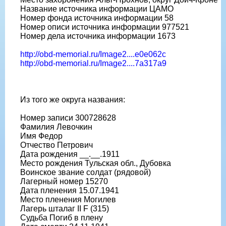
Название источника информации ЦАМО
Номер фонда источника информации 58
Номер описи источника информации 977521
Номер дела источника информации 1673
http://obd-memorial.ru/Image2....e0e062c
http://obd-memorial.ru/Image2....7a317a9
Из того же округа названия:
Номер записи 300728628
Фамилия Левочкин
Имя Федор
Отчество Петрович
Дата рождения __.__.1911
Место рождения Тульская обл., Дубовка
Воинское звание солдат (рядовой)
Лагерный номер 15270
Дата пленения 15.07.1941
Место пленения Могилев
Лагерь шталаг II F (315)
Судьба Погиб в плену