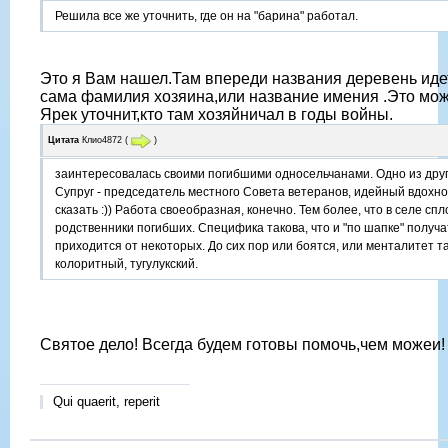
Решила все же уточнить, где он на "барина" работал.
Это я Вам нашел.Там впереди названия деревень иде
сама фамилия хозяина,или название имения .Это мо
Ярек уточнит,кто там хозяйничал в годы войны.
Цитата
Клио4872
(
)
заинтересовалась своими погибшими односельчанами. Одно из дру
Супруг - председатель местного Совета ветеранов, идейный вдохно
сказать :)) Работа своеобразная, конечно. Тем более, что в селе сп
родственники погибших. Специфика такова, что и "по шапке" получа
приходится от некоторых. До сих пор или боятся, или менталитет т
колоритный, тугулукский.
Святое дело! Всегда будем готовы помочь,чем можеи!
Qui quaerit, reperit