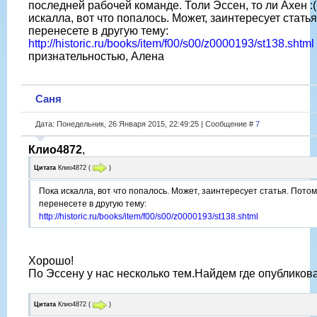
последней рабочей команде. Толи Эссен, то ли Ахен :(
искалла, вот что попалось. Может, заинтересует стать
перенесете в другую тему:
http://historic.ru/books/item/f00/s00/z0000193/st138.shtml
признательностью, Алена
Саня
Дата: Понедельник, 26 Января 2015, 22:49:25 | Сообщение #
7
Клио4872
,
Цитата
Клио4872
(
)
Пока искалла, вот что попалось. Может, заинтересует статья. Потом
перенесете в другую тему:
http://historic.ru/books/item/f00/s00/z0000193/st138.shtml
Хорошо!
По Эссену у нас несколько тем.Найдем где опубликова
Цитата
Клио4872
(
)