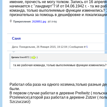
имение, прочесть не могу толком. Запись от 16 апреля 
начинается с "ландвирт"? И от 04.06.1942 г. - та же ра
команда, только выполняемые функции изменились?
признательна за помощь в дешифровке и локализации 
Прикрепления:
2628851.jpg
(67.9 Kb)
Саня
Дата: Понедельник, 26 Января 2015, 19:12:04 | Сообщение #
5
Цитата
Клио4872
(
)
та же рабочая команда, только выполняемые функции изменились?
Работал оба раза на одного хозяина,только разные д
были.
В первом случае работал в деревне Prellwitz ( польск
Przelewice),второй раз работал в деревне Zützer ( пол
Szczuczarz)