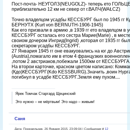
Пост-почта- НЕУГОЛЗ(NEUGOLZ)- теперь ето ГОЛЬЦ
приблизательно 12 км не север от г.ВАЛЧ(WAŁCZ)
Точно владелцом усадбы КЕССБУРГ был по 1945 гг К
БЕРНУТХ (Kurt von BERNUTH-1906-1945)
Как его призвали в армию ,в 1939 гг ето владелцом в 
КЕССБУРГ осталась его сестра Марие(Marie) , в месте
своиом дочером Ингрид(Ingrid) ,которая от 1935 гг бы
секретаром усадбы КЕССБУРГ.
27 Январия 1945 гг оне евакуовались на юг до Австри
(Austria),помагало им в етом 4 французких военнопле
,потом 2 австриаков,побежали 1500км от КЕССБУРГА
На второи карточке, красном цветом написано: Комма
(Кдо)КЕССБУРГ(Kdo KESSBURG).Значить ,воин Нург
погибнул в усадбе КЕССБУРГ.Земля ему пухом....
Ярек Томчак Старгард Щецинский
Это нужно – не мёртвым! Это надо – живым!
Саня
Дата: Понедельник, 26 Января 2015, 23:09:04 | Сообщение #
12