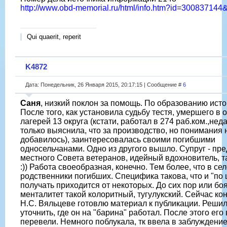
http://www.obd-memorial.ru/html/info.htm?id=30083714
Qui quaerit, reperit
K4872
Дата: Понедельник, 26 Января 2015, 20:17:15 | Сообщение #
6
Саня
, низкий поклон за помощь. По образованию исто
После того, как установила судьбу тестя, умершего в 
лагерей 13 округа (кстати, работал в 274 раб.ком.,нед
только выяснила, что за производство, но понимания 
добавилось), заинтересовалась своими погибшими
односельчанами. Одно из другого вышло. Супруг - пр
местного Совета ветеранов, идейный вдохновитель, та
:)) Работа своеобразная, конечно. Тем более, что в се
родственники погибших. Специфика такова, что и "по
получать приходится от некоторых. До сих пор или боя
менталитет такой колоритный, тугулукский. Сейчас ко
Н.С. Вяльцеве готовлю материал к публикации. Решил
уточнить, где он на "барина" работал. После этого его 
перевели. Немного поблукала, тк ввела в заблуждение