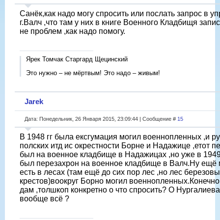
Санёк,как надо могу спросить или послать запрос в у
г.Валч ,что там у них в книге Военного Кладбищя запи
не проблем ,как надо помогу.
Ярек Томчак Старгард Щецинский
Это нужно – не мёртвым! Это надо – живым!
Jarek
Дата: Понедельник, 26 Января 2015, 23:09:44 | Сообщение #
15
В 1948 гг была ексгумация могил военнопленных ,и ру
полских итд ис окрестности Борне и Надажице ,етот п
был на военное кладбище в Надажицах ,но уже в 1949
был перезахрон на военное кладбище в Валч.Ну ещё
есть в лесах (там ещё до сих пор лес ,но лес березов
крестов)воокруг Борно могил военнопленных.Конечно
дам ,толшкоп конкретно о что спросить? О Нургалиева
вообще всё ?