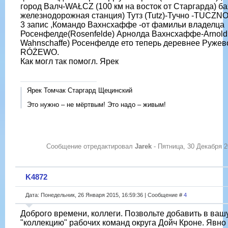
город Валч-WAŁCZ (100 км на восток от Старгарда) ба
железнодорожная станция) Тутз (Tutz)-Тучно -TUCZN
3 запис ,Командо Вахнсхаффе -от фамильи владелца
Росенфелде(Rosenfelde) Арнолда Вaхнсxаффе-Arnold
Wahnschaffe) Росенфелде ето теперь деревнее Ружев
RÓŻEWO.
Как могл так помогл. Ярек
Ярек Томчак Старгард Щецинский
Это нужно – не мёртвым! Это надо – живым!
Сообщение отредактировал
Jarek
-
Пятница, 30 Декабря 2
K4872
Дата: Понедельник, 26 Января 2015, 16:59:36 | Сообщение #
4
Доброго времени, коллеги. Позвольте добавить в ваш
"коллекцию" рабочих команд округа Дойч Кроне. Явно 