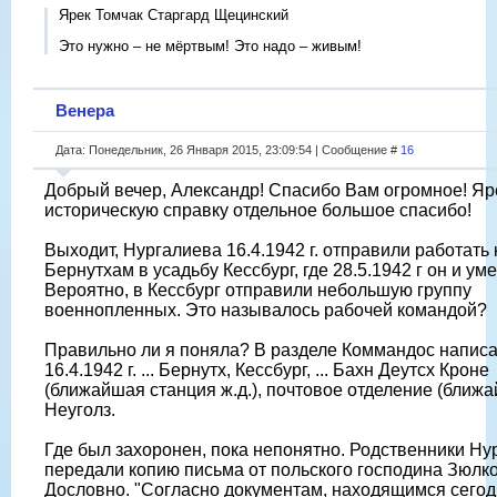
Ярек Томчак Старгард Щецинский
Это нужно – не мёртвым! Это надо – живым!
Венера
Дата: Понедельник, 26 Января 2015, 23:09:54 | Сообщение #
16
Добрый вечер, Александр! Спасибо Вам огромное! Яр
историческую справку отдельное большое спасибо!
Выходит, Нургалиева 16.4.1942 г. отправили работать 
Бернутхам в усадьбу Кессбург, где 28.5.1942 г он и уме
Вероятно, в Кессбург отправили небольшую группу
военнопленных. Это называлось рабочей командой?
Правильно ли я поняла? В разделе Коммандос написа
16.4.1942 г. ... Бернутх, Кессбург, ... Бахн Деутсх Кроне
(ближайшая станция ж.д.), почтовое отделение (ближ
Неуголз.
Где был захоронен, пока непонятно. Родственники Ну
передали копию письма от польского господина Зюлко
Дословно. "Согласно документам, находящимся сегодн