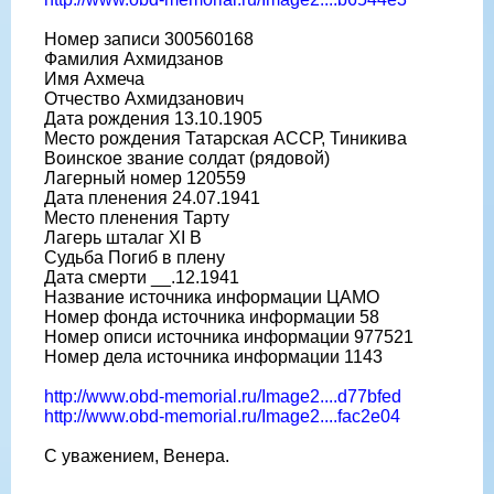
Номер записи 300560168
Фамилия Ахмидзанов
Имя Ахмеча
Отчество Ахмидзанович
Дата рождения 13.10.1905
Место рождения Татарская АССР, Тиникива
Воинское звание солдат (рядовой)
Лагерный номер 120559
Дата пленения 24.07.1941
Место пленения Тарту
Лагерь шталаг XI B
Судьба Погиб в плену
Дата смерти __.12.1941
Название источника информации ЦАМО
Номер фонда источника информации 58
Номер описи источника информации 977521
Номер дела источника информации 1143
http://www.obd-memorial.ru/Image2....d77bfed
http://www.obd-memorial.ru/Image2....fac2e04
С уважением, Венера.