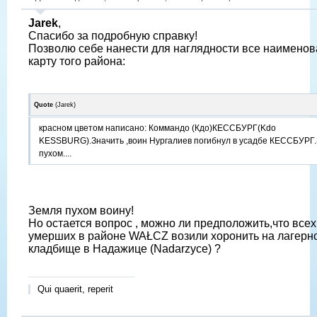
Jarek
,
Спасибо за подробную справку!
Позволю себе нанести для наглядности все наименов
карту того района:
Quote
(
Jarek
)
красном цветом написано: Коммандо (Кдо)КЕССБУРГ(Kdo
KESSBURG).Значить ,воин Нургалиев погибнул в усадбе КЕССБУРГ
пухом....
Земля пухом воину!
Но остается вопрос , можно ли предположить,что все
умерших в районе WAŁCZ возили хоронить на лагерн
кладбище в Надажице (Nadarzyce) ?
Qui quaerit, reperit