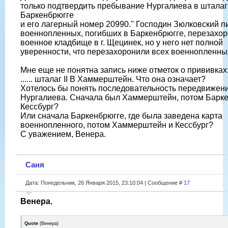
только подтвердить пребывание Нургалиева в шталаг
Баркенбрюгге
и его лагерный номер 20990." Господин Зюлковский пи
военнопленных, погибших в Баркенбрюгге, перезахор
военное кладбище в г. Щецинек, но у него нет полной
уверенности, что перезахоронили всех военнопленны
Мне еще не понятна запись ниже отметок о прививках:
...... шталаг II В Хаммерштейн. Что она означает?
Хотелось бы понять последовательность передвижен
Нургалиева. Сначала был Хаммерштейн, потом Барке
Кессбург?
Или сначала Баркенбрюгге, где была заведена карта
военнопленного, потом Хаммерштейн и Кессбург?
С уважением, Венера.
Саня
Дата: Понедельник, 26 Января 2015, 23:10:04 | Сообщение #
17
Венера
,
Quote
(
Венера
)