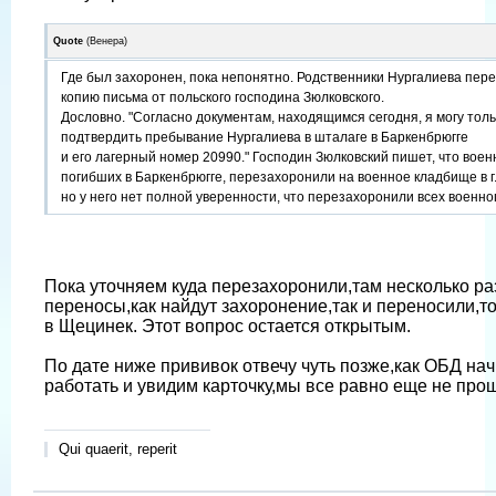
Quote
(
Венера
)
Где был захоронен, пока непонятно. Родственники Нургалиева пер
копию письма от польского господина Зюлковского.
Дословно. "Согласно документам, находящимся сегодня, я могу толь
подтвердить пребывание Нургалиева в шталаге в Баркенбрюгге
и его лагерный номер 20990." Господин Зюлковский пишет, что вое
погибших в Баркенбрюгге, перезахоронили на военное кладбище в г
но у него нет полной уверенности, что перезахоронили всех военн
Пока уточняем куда перезахоронили,там несколько ра
переносы,как найдут захоронение,так и переносили,то
в Щецинек. Этот вопрос остается открытым.
По дате ниже прививок отвечу чуть позже,как ОБД нач
работать и увидим карточку,мы все равно еще не про
Qui quaerit, reperit