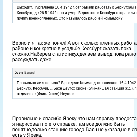
Выходит, Нургалиева 16.4.1942 г. отправили работать к Бернутхам в
Кессбург, где 28.5.1942 г он и умер. Вероятно, в Кессбург отправил
группу военнопленных. Это называлось рабочей командой?
Верно и я так же понял! А вот сколько пленных работа
районе и конкретно в усадьбе Кессбург сказать пока
сложно.Наберем статистику,сделаем вывод,пока рано
рассуждать даже.
Quote
(
Венера
)
Правильно ли я поняла? В разделе Коммандос написано: 16.4.1942 г.
Бернутх, Кессбург, ... Бахн Деутсх Кроне (ближайшая станция ж.д.), 
отделение (ближайшее) Неуголз.
Правильно и спасибо Яреку что нам справку предоста
я нарисовал по его справке,там все должно быть
понятно,только станцию города Валч не указал,но в с
есть у Ярека.