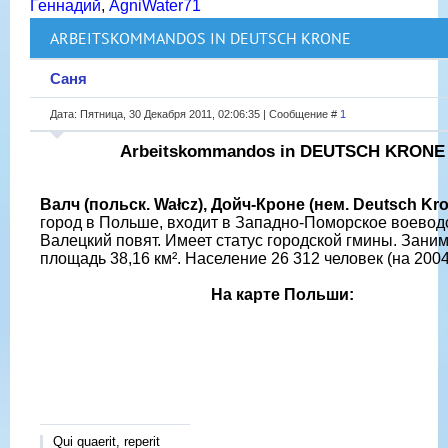
Геннадий
,
AgniWater71
ARBEITSKOMMANDOS IN DEUTSCH KRONE
Саня
Дата: Пятница, 30 Декабря 2011, 02:06:35 | Сообщение #
1
Arbeitskommandos in DEUTSCH KRONE
Валч (польск. Wałcz), Дойч-Кроне (нем. Deutsch Kr
город в Польше, входит в Западно-Поморское воевод
Валецкий повят. Имеет статус городской гмины. Зани
площадь 38,16 км². Население 26 312 человек (на 2004
На карте Польши:
Qui quaerit, reperit