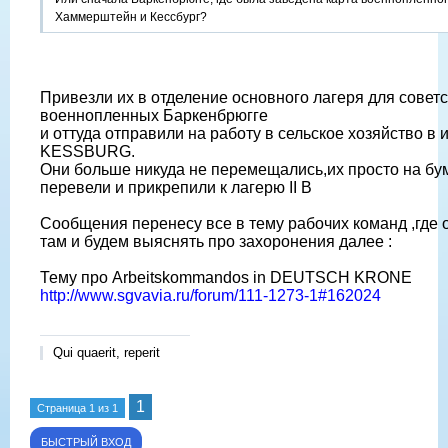
Хаммерштейн и Кессбург?
Привезли их в отделение основного лагеря для советс
военнопленных Баркенбрюгге
и оттуда отправили на работу в сельское хозяйство в
KESSBURG.
Они больше никуда не перемещались,их просто на бу
перевели и прикрепили к лагерю II B
Сообщения перенесу все в тему рабочих команд ,где 
там и будем выяснять про захоронения далее :
Тему про Arbeitskommandos in DEUTSCH KRONE
http://www.sgvavia.ru/forum/111-1273-1#162024
Qui quaerit, reperit
1
Страница
1
из
1