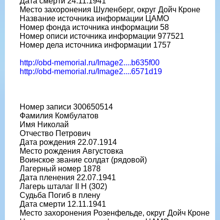
Дата смерти 24.11.1941
Место захоронения Шуленберг, округ Дойч Кроне
Название источника информации ЦАМО
Номер фонда источника информации 58
Номер описи источника информации 977521
Номер дела источника информации 1757
http://obd-memorial.ru/Image2....b635f00
http://obd-memorial.ru/Image2....6571d19
Номер записи 300650514
Фамилия Комбулатов
Имя Николай
Отчество Петрович
Дата рождения 22.07.1914
Место рождения Августовка
Воинское звание солдат (рядовой)
Лагерный номер 1878
Дата пленения 22.07.1941
Лагерь шталаг II H (302)
Судьба Погиб в плену
Дата смерти 12.11.1941
Место захоронения Розенфельде, округ Дойч Кроне