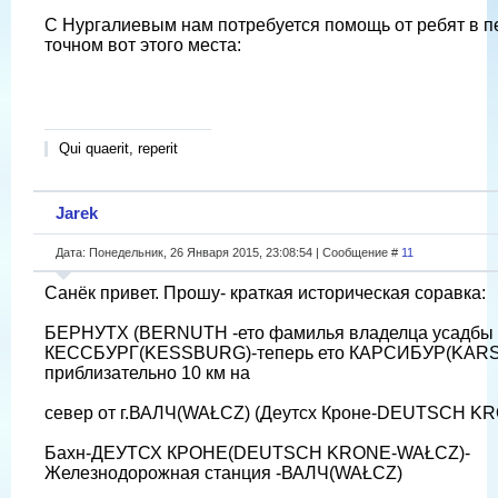
С Нургалиевым нам потребуется помощь от ребят в 
точном вот этого места:
Qui quaerit, reperit
Jarek
Дата: Понедельник, 26 Января 2015, 23:08:54 | Сообщение #
11
Санёк привет. Прошу- краткая историческая соравка:
БЕРНУТХ (BERNUTH -ето фамилья владелца усадбы
КЕССБУРГ(KESSBURG)-теперь ето КАРСИБУР(KARS
приблизательно 10 км на
север от г.ВАЛЧ(WAŁCZ) (Деутсх Кроне-DEUTSCH K
Бахн-ДЕУТСХ КРОНЕ(DEUTSCH KRONE-WAŁCZ)-
Железнодорожная станция -ВАЛЧ(WAŁCZ)