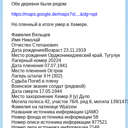
Обе деревни были рядом:
https://maps.google.de/maps?sl....&dg=opt
Но пленный в итоге умер в Хемере.
Фамилия Вяльцев
Имя Николай
Отчество Степанович
Дата рождения/Возраст 23.11.1919
Место рождения Орджоникидзевский край, Тугулук
Лагерный номер 20224
Дата пленения 07.07.1941
Место пленения Остров
Лагерь шталаг II H (302)
Судьба Погиб в плену
Воинское звание солдат (рядовой)
Дата смерти 17.05.1944
Место захоронения Хемер II (у) Дуло
Могила полоса 42, участок 76/4, ряд 6, могила 139/147
Фамилия на латинице Wjalzew
Название источника информации ЦАМО
Номер фонда источника информации 58
Номер описи источника информации 977521
Номер дела источника информации 2148