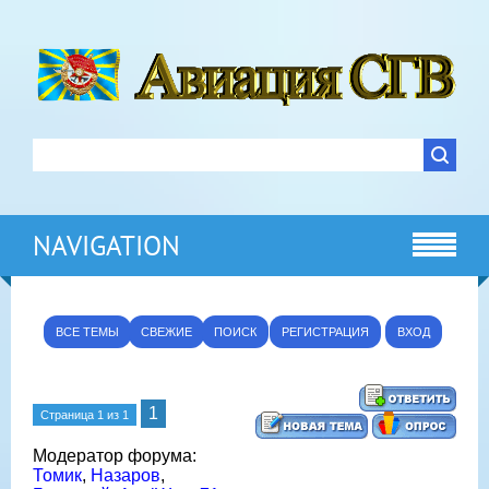
NAVIGATION
ВСЕ ТЕМЫ
СВЕЖИЕ
ПОИСК
РЕГИСТРАЦИЯ
ВХОД
1
Страница
1
из
1
Модератор форума:
Томик
,
Назаров
,