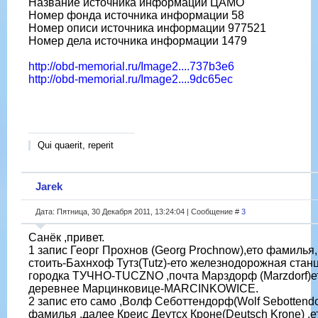
Название источника информации ЦАМО
Номер фонда источника информации 58
Номер описи источника информации 977521
Номер дела источника информации 1479
http://obd-memorial.ru/Image2....737b3e6
http://obd-memorial.ru/Image2....9dc65ec
Qui quaerit, reperit
Jarek
Дата: Пятница, 30 Декабря 2011, 13:24:04 | Сообщение #
3
Санёк ,привет.
1 запис Георг Прохнов (Georg Prochnow),ето фамилья,
стоить-Бахнхоф Тутз(Tutz)-ето железнодорожная стан
городка ТУЧНО-TUCZNO ,почта Марздорф (Marzdorf)е
деревнее Марцинковице-MARCINKOWICE.
2 запис ето само ,Волф Себоттендорф(Wolf Sebottendo
фамилья ,далее Креис Деутсx Кроне(Deutsch Krone) ,е