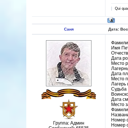
Qui quae
Саня
Дата: Вос
Фамили
Имя Пе
Отчест
Дата ро
Место 
Лагерн
Дата пл
Место 
Лагерь 
Судьба 
Воинско
Дата см
Место з
Фамилия
Назван
Номер 
Группа: Админ
Номер 