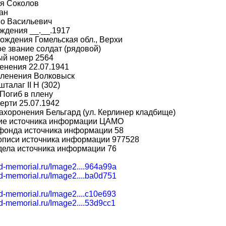
я Соколов
ан
во Васильевич
ждения __.__.1917
ождения Гомельская обл., Верхи
е звание солдат (рядовой)
ый номер 2564
енения 22.07.1941
пленения Волковыск
шталаг II H (302)
Погиб в плену
ерти 25.07.1942
ахоронения Бельгард (ул. Керлинер кладбище)
ие источника информации ЦАМО
фонда источника информации 58
описи источника информации 977528
дела источника информации 76
bd-memorial.ru/Image2....964a99a
bd-memorial.ru/Image2....ba0d751
bd-memorial.ru/Image2....c10e693
bd-memorial.ru/Image2....53d9cc1