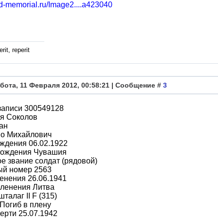
bd-memorial.ru/Image2....a423040
rit, reperit
бота, 11 Февраля 2012, 00:58:21 | Сообщение #
3
записи 300549128
я Соколов
ан
во Михайлович
ждения 06.02.1922
рождения Чувашия
е звание солдат (рядовой)
ый номер 2563
енения 26.06.1941
пленения Литва
талаг II F (315)
Погиб в плену
ерти 25.07.1942