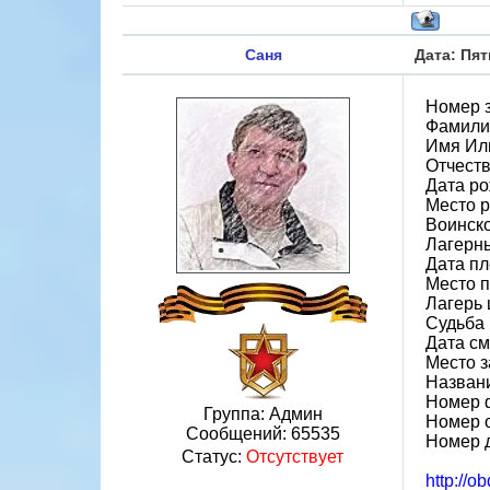
Саня
Дата: Пят
Номер 
Фамили
Имя Ил
Отчест
Дата ро
Место 
Воинско
Лагерн
Дата пл
Место 
Лагерь 
Судьба 
Дата см
Место з
Назван
Номер 
Группа: Админ
Номер 
Сообщений:
65535
Номер 
Статус:
Отсутствует
http://o