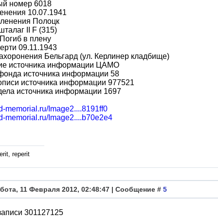
ый номер 6018
енения 10.07.1941
пленения Полоцк
талаг II F (315)
Погиб в плену
ерти 09.11.1943
ахоронения Бельгард (ул. Керлинер кладбище)
ие источника информации ЦАМО
фонда источника информации 58
описи источника информации 977521
дела источника информации 1697
bd-memorial.ru/Image2....8191ff0
bd-memorial.ru/Image2....b70e2e4
rit, reperit
бота, 11 Февраля 2012, 02:48:47 | Сообщение #
5
записи 301127125