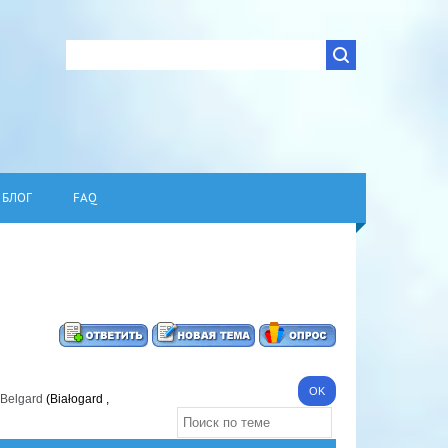
БЛОГ
FAQ
 Belgard
(Białogard ,