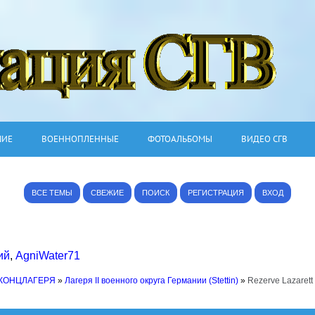
ШИЕ
ВОЕННОПЛЕННЫЕ
ФОТОАЛЬБОМЫ
ВИДЕО СГВ
ВСЕ ТЕМЫ
СВЕЖИЕ
ПОИСК
РЕГИСТРАЦИЯ
ВХОД
ий
,
AgniWater71
 КОНЦЛАГЕРЯ
»
Лагеря II военного округа Германии (Stettin)
»
Rezerve Lazarett