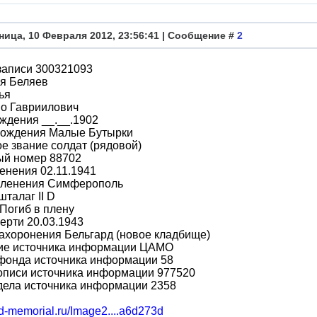
ница, 10 Февраля 2012, 23:56:41 | Сообщение #
2
записи 300321093
я Беляев
ья
во Гавриилович
ждения __.__.1902
рождения Малые Бутырки
е звание солдат (рядовой)
ый номер 88702
енения 02.11.1941
пленения Симферополь
шталаг II D
Погиб в плену
ерти 20.03.1943
ахоронения Бельгард (новое кладбище)
ие источника информации ЦАМО
фонда источника информации 58
описи источника информации 977520
дела источника информации 2358
bd-memorial.ru/Image2....a6d273d