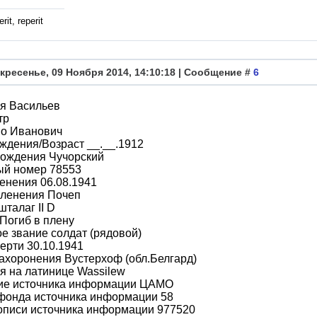
rit, reperit
кресенье, 09 Ноября 2014, 14:10:18 | Сообщение #
6
я Васильев
тр
во Иванович
ждения/Возраст __.__.1912
рождения Чучорский
ый номер 78553
енения 06.08.1941
пленения Почеп
шталаг II D
Погиб в плену
е звание солдат (рядовой)
ерти 30.10.1941
ахоронения Вустерхоф (обл.Белгард)
 на латинице Wassilew
ие источника информации ЦАМО
фонда источника информации 58
описи источника информации 977520