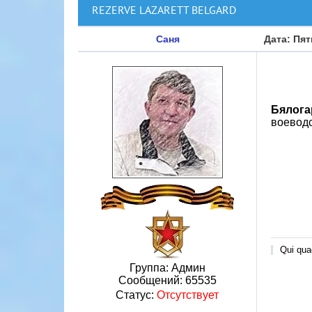
REZERVE LAZARETT BELGARD
Саня
Дата: Пят
Бялогар
воеводс
Qui quae
Группа: Админ
Сообщений:
65535
Статус:
Отсутствует