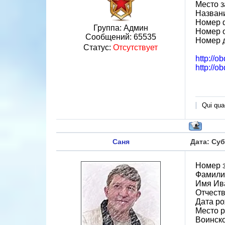
Место з
Назван
Номер 
Группа: Админ
Номер 
Сообщений:
65535
Номер 
Статус:
Отсутствует
http://o
http://o
Qui quae
Саня
Дата: Суб
Номер 
Фамили
Имя Ив
Отчест
Дата ро
Место р
Воинско