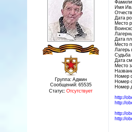
Фамили
Имя Ив
Отчест
Дата ро
Место р
Воинско
Лагерн
Дата пл
Место 
Лагерь 
Судьба 
Дата см
Место з
Назван
Номер 
Группа: Админ
Номер 
Сообщений:
65535
Номер 
Статус:
Отсутствует
http://o
http://o
http://o
http://o