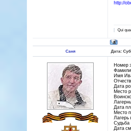
http://o
Qui quae
Саня
Дата: Суб
Номер 
Фамили
Имя Ив
Отчест
Дата ро
Место 
Воинско
Лагерн
Дата пл
Место 
Лагерь ш
Судьба 
Дата см