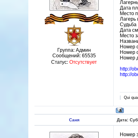
Лагерн
Дата пл
Место 
Лагерь ш
Судьба 
Дата см
Место з
Назван
Номер 
Группа: Админ
Номер 
Сообщений:
65535
Номер 
Статус:
Отсутствует
http://o
http://o
Qui quae
Саня
Дата: Суб
Номер 