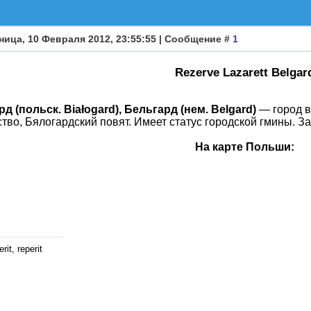
ница, 10 Февраля 2012, 23:55:55 | Сообщение #
1
Rezerve Lazarett Belgar
д (польск. Białogard), Бельгард (нем. Belgard)
— город в
тво, Бялогардский повят. Имеет статус городской гмины. З
На карте Польши:
rit, reperit